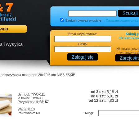
Szukaj również w opisie
Zaawansowane wyszu
ówna
Email użytkownika:
Kliknij j
nie pamiętas
a i wysyłka
Hasło:
Nie masz jesz
w naszym sk
przechowywania makaronu 28x10,5 cm NIEBIESKIE
od 3 szt:
5,19 zł
Symbol: YWO-111
od 6 szt:
5,01 zł
id towaru: 89609
od 12 szt:
4,83 zł
Przybliżona ilość:
57
Waga: 0.13
Pakowanie: 60
Uwagi: