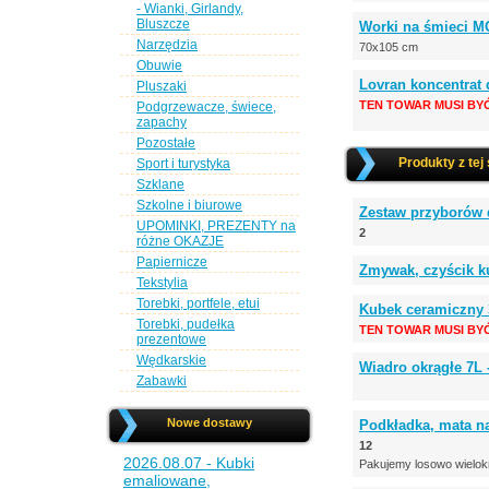
- Wianki, Girlandy,
Bluszcze
Worki na śmieci M
Narzędzia
70x105 cm
Obuwie
Lovran koncentrat 
Pluszaki
TEN TOWAR MUSI BY
Podgrzewacze, świece,
zapachy
Pozostałe
Produkty z tej
Sport i turystyka
Szklane
Szkolne i biurowe
Zestaw przyborów do
UPOMINKI, PREZENTY na
2
różne OKAZJE
Papiernicze
Zmywak, czyścik k
Tekstylia
Torebki, portfele, etui
Kubek ceramiczny 
Torebki, pudełka
TEN TOWAR MUSI BY
prezentowe
Wędkarskie
Wiadro okrągłe 7L
Zabawki
Nowe dostawy
Podkładka, mata na
12
2026.08.07 - Kubki
Pakujemy losowo wielok
emaliowane,