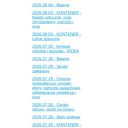
2026.08.04 - Baterie
2026.08.03 - KONTENER -
Kwiaty sztuczne: róże,
chryzantemy, ostróżki i
inne
2026.08.03 - KONTENER -
Liście sztuczne
2026.07.30 - Artykuły
szkolne i biurowe - KIDEA
2026.07.30 - Baterie
2026.07.29 - Stroiki
zalewane
2026.07.29 - Chemia
gospodarcza: proszki,
płyny, patyczki zapachowe,
odświeżacze powietrza i
inne
2026.07.28 - Ceraty,
obrusy, worki na śmieci
2026.07.28 - Maty stołowe
2026.07.28 - KONTENER -