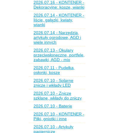
2026.07.16 - KONTENER -
Dekoracyjne: kosze, wianki
2026.07.14 - KONTENER -
liście, gałązki, kwiaty,
wianki
2026.07.14 - Narzędzia,
artykuły ogrodowe, AGD i
wiele innych
2026.07.13 - Okulary
przeciwsłoneczne, portfele,
zabawki, AGD - mix
2026.07.11 - Pudełka,
osłonki, kosze
2026.07.10 - Solarne
znicze i wkłady LED
2026.07.10 - Znicze
szklane, wkłady do zniczy
2026.07.10 - Baterie
2026.07.10 - KONTENER -
Piłki, gniotki i inne
2026.07.10 - Artykuły
papiernicze