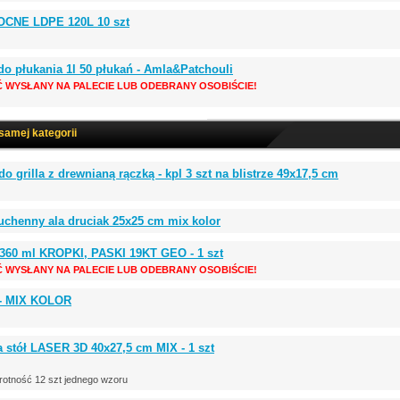
OCNE LDPE 120L 10 szt
do płukania 1l 50 płukań - Amla&Patchouli
Ć WYSŁANY NA PALECIE LUB ODEBRANY OSOBIŚCIE!
 samej kategorii
 grilla z drewnianą rączką - kpl 3 szt na blistrze 49x17,5 cm
uchenny ala druciak 25x25 cm mix kolor
360 ml KROPKI, PASKI 19KT GEO - 1 szt
Ć WYSŁANY NA PALECIE LUB ODEBRANY OSOBIŚCIE!
 - MIX KOLOR
 stół LASER 3D 40x27,5 cm MIX - 1 szt
rotność 12 szt jednego wzoru