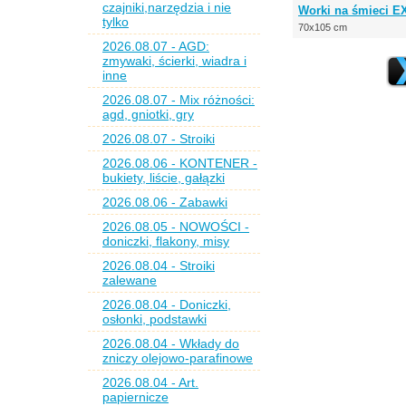
czajniki,narzędzia i nie
Worki na śmieci E
tylko
70x105 cm
2026.08.07 - AGD:
zmywaki, ścierki, wiadra i
inne
2026.08.07 - Mix różności:
agd, gniotki, gry
2026.08.07 - Stroiki
2026.08.06 - KONTENER -
bukiety, liście, gałązki
2026.08.06 - Zabawki
2026.08.05 - NOWOŚCI -
doniczki, flakony, misy
2026.08.04 - Stroiki
zalewane
2026.08.04 - Doniczki,
osłonki, podstawki
2026.08.04 - Wkłady do
zniczy olejowo-parafinowe
2026.08.04 - Art.
papiernicze