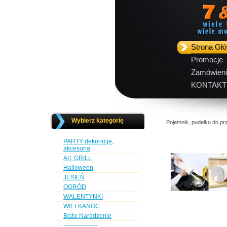
Strona Gł
Promocje
Zamówieni
KONTAKT
Wybierz kategorię
Pojemnik, pudełko do 
PARTY dekoracje,
akcesoria
Art. GRILL
Halloween
JESIEŃ
OGRÓD
WALENTYNKI
WIELKANOC
Boże Narodzenie
-----------------