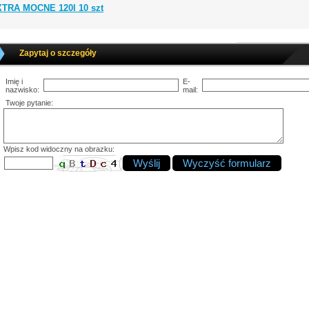
XTRA MOCNE 120l 10 szt
Zapytaj o szczegóły
Imię i
E-
nazwisko:
mail:
Twoje pytanie:
Wpisz kod widoczny na obrazku: