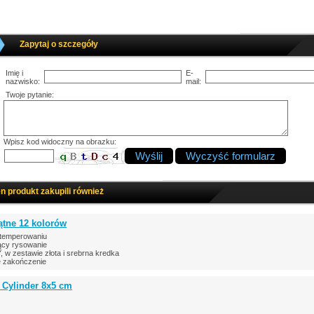
Zapytaj o szczegóły
Imię i
E-
nazwisko:
mail:
Twoje pytanie:
Wpisz kod widoczny na obrazku:
en produkt zakupili również
ątne 12 kolorów
 temperowaniu
ający rysowanie
zestawie złota i srebrna kredka
e zakończenie
 Cylinder 8x5 cm