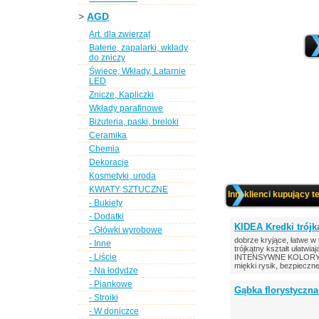
>
AGD
Art. dla zwierząt
Baterie, zapalarki, wkłady
do zniczy
Świece, Wkłady, Latarnie
LED
Znicze, Kapliczki
Wkłady parafinowe
Biżuteria, paski, breloki
Ceramika
Chemia
Dekoracje
Kosmetyki, uroda
KWIATY SZTUCZNE
Inni klienci kupujący t
- Bukiety
- Dodatki
KIDEA Kredki trójk
- Główki wyrobowe
dobrze kryjące, łatwe w
- Inne
trójkątny kształt ułatwi
- Liście
INTENSYWNE KOLORY, w 
miękki rysik, bezpieczn
- Na łodydze
- Piankowe
Gąbka florystyczna
- Stroiki
- W doniczce