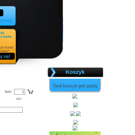
kiwanie
eśli
z hasła
cze konta
lepie?
Koszyk
Twój koszyk jest pusty
Ilość
szt.