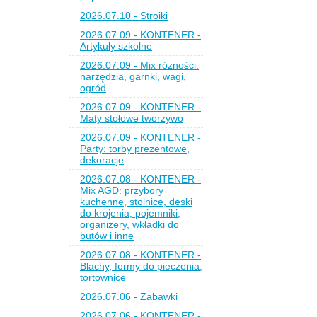
2026.07.10 - Stroiki
2026.07.09 - KONTENER -
Artykuły szkolne
2026.07.09 - Mix różności:
narzędzia, garnki, wagi,
ogród
2026.07.09 - KONTENER -
Maty stołowe tworzywo
2026.07.09 - KONTENER -
Party: torby prezentowe,
dekoracje
2026.07.08 - KONTENER -
Mix AGD: przybory
kuchenne, stolnice, deski
do krojenia, pojemniki,
organizery, wkładki do
butów i inne
2026.07.08 - KONTENER -
Blachy, formy do pieczenia,
tortownice
2026.07.06 - Zabawki
2026.07.06 - KONTENER -