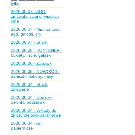
tylko
2026.08.07 - AGD:
zmywaki, ścierki, wiadra i
inne
2026.08.07 - Mix różności:
agd, gniotki, gry
2026.08.07 - Stroiki
2026.08.06 - KONTENER -
bukiety, liście, gałązki
2026.08.06 - Zabawki
2026.08.05 - NOWOŚCI -
doniczki, flakony, misy
2026.08.04 - Stroiki
zalewane
2026.08.04 - Doniczki,
osłonki, podstawki
2026.08.04 - Wkłady do
zniczy olejowo-parafinowe
2026.08.04 - Art.
papiernicze