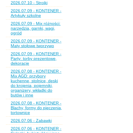
2026.07.10 - Stroiki
2026.07.09 - KONTENER -
Artykuły szkolne
2026.07.09 - Mix różności:
narzędzia, garnki, wagi,
ogród
2026.07.09 - KONTENER -
Maty stołowe tworzywo
2026.07.09 - KONTENER -
Party: torby prezentowe,
dekoracje
2026.07.08 - KONTENER -
Mix AGD: przybory
kuchenne, stolnice, deski
do krojenia, pojemniki,
organizery, wkładki do
butów i inne
2026.07.08 - KONTENER -
Blachy, formy do pieczenia,
tortownice
2026.07.06 - Zabawki
2026.07.06 - KONTENER -