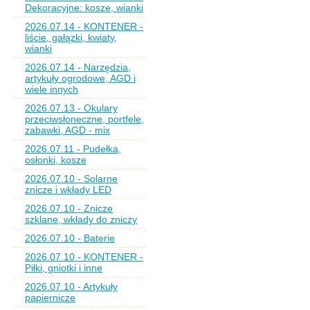
Dekoracyjne: kosze, wianki
2026.07.14 - KONTENER -
liście, gałązki, kwiaty,
wianki
2026.07.14 - Narzędzia,
artykuły ogrodowe, AGD i
wiele innych
2026.07.13 - Okulary
przeciwsłoneczne, portfele,
zabawki, AGD - mix
2026.07.11 - Pudełka,
osłonki, kosze
2026.07.10 - Solarne
znicze i wkłady LED
2026.07.10 - Znicze
szklane, wkłady do zniczy
2026.07.10 - Baterie
2026.07.10 - KONTENER -
Piłki, gniotki i inne
2026.07.10 - Artykuły
papiernicze