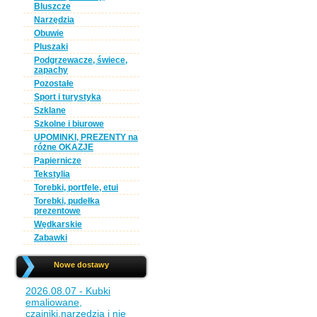
Bluszcze
Narzędzia
Obuwie
Pluszaki
Podgrzewacze, świece,
zapachy
Pozostałe
Sport i turystyka
Szklane
Szkolne i biurowe
UPOMINKI, PREZENTY na
różne OKAZJE
Papiernicze
Tekstylia
Torebki, portfele, etui
Torebki, pudełka
prezentowe
Wędkarskie
Zabawki
Nowe dostawy
2026.08.07 - Kubki
emaliowane,
czajniki,narzędzia i nie