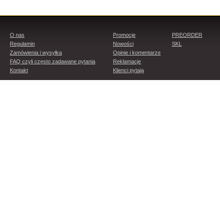
O nas
Promocje
PREORDER
Regulamin
Nowości
SKL
Zamówienia i wysyłka
Opinie i komentarze
FAQ czyli często zadawane pytania
Reklamacje
Kontakt
Klienci pytają