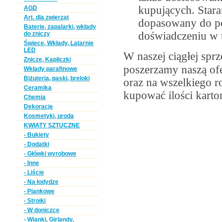
kupujących. Stara
AGD
Art. dla zwierząt
dopasowany do pot
Baterie, zapalarki, wkłady
doświadczeniu w t
do zniczy
Świece, Wkłady, Latarnie
LED
W naszej ciągłej sp
Znicze, Kapliczki
poszerzamy naszą ofe
Wkłady parafinowe
Biżuteria, paski, breloki
oraz na wszelkiego r
Ceramika
kupować ilości kart
Chemia
Dekoracje
Kosmetyki, uroda
KWIATY SZTUCZNE
- Bukiety
- Dodatki
- Główki wyrobowe
- Inne
- Liście
- Na łodydze
- Piankowe
- Stroiki
- W doniczce
- Wianki, Girlandy,