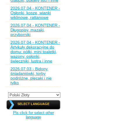
Gałązki, bukiety liści i inne
2026.07.04 - KONTENER -
Osłonki, kosze, wianki
wiklinowe, rattanowe
2026.07.04 - KONTENER -
Długopisy, mazaki,
przyborniki
2026.07.04 - KONTENER -
Artykuły dekoracyjne do
domu: półki, mini toaletki,
wazony, osłonki,
świeczniki, lustra i inne
2026.07.03 - Bidony,
śniadaniówki, torby
podróżne, plecaki i nie
tylko
SELECT LANGUAGE
Pls click for select other
language