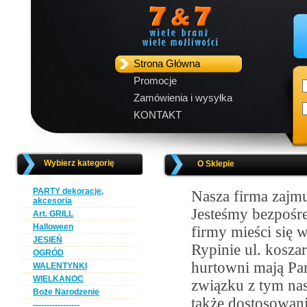
Strona Główna
Promocje
Zamówienia i wysyłka
KONTAKT
Wybierz kategorię
O Sklepie
PARTY dekoracje,
Nasza firma zajmu
akcesoria
Jesteśmy bezpośr
Art. GRILL
Halloween
firmy mieści się
JESIEŃ
Rypinie ul. kosza
OGRÓD
hurtowni mają Pań
WALENTYNKI
WIELKANOC
związku z tym na
Boże Narodzenie
także dostosowan
-----------------