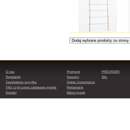
O nas
Promocje
PREORDER
Regulamin
Nowości
SKL
Zamówienia i wysyłka
Opinie i komentarze
FAQ czyli często zadawane pytania
Reklamacje
Kontakt
Klienci pytają