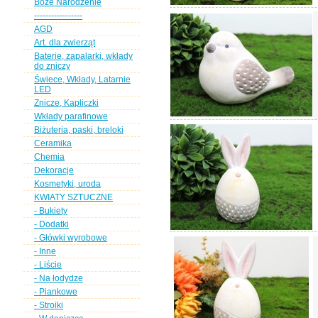
Boże Narodzenie
-----------------
AGD
Art. dla zwierząt
Baterie, zapalarki, wkłady
do zniczy
Świece, Wkłady, Latarnie
LED
Znicze, Kapliczki
Wkłady parafinowe
Biżuteria, paski, breloki
Ceramika
Chemia
Dekoracje
Kosmetyki, uroda
KWIATY SZTUCZNE
- Bukiety
- Dodatki
- Główki wyrobowe
- Inne
- Liście
- Na łodydze
- Piankowe
- Stroiki