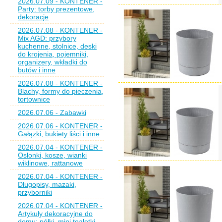
2026.07.09 - KONTENER -
Party: torby prezentowe,
dekoracje
2026.07.08 - KONTENER -
Mix AGD: przybory
kuchenne, stolnice, deski
do krojenia, pojemniki,
organizery, wkładki do
butów i inne
2026.07.08 - KONTENER -
Blachy, formy do pieczenia,
tortownice
2026.07.06 - Zabawki
2026.07.06 - KONTENER -
Gałązki, bukiety liści i inne
2026.07.04 - KONTENER -
Osłonki, kosze, wianki
wiklinowe, rattanowe
2026.07.04 - KONTENER -
Długopisy, mazaki,
przyborniki
2026.07.04 - KONTENER -
Artykuły dekoracyjne do
domu: półki, mini toaletki,