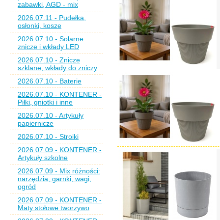
zabawki, AGD - mix
2026.07.11 - Pudełka,
osłonki, kosze
2026.07.10 - Solarne
znicze i wkłady LED
2026.07.10 - Znicze
szklane, wkłady do zniczy
2026.07.10 - Baterie
2026.07.10 - KONTENER -
Piłki, gniotki i inne
2026.07.10 - Artykuły
papiernicze
2026.07.10 - Stroiki
2026.07.09 - KONTENER -
Artykuły szkolne
2026.07.09 - Mix różności:
narzędzia, garnki, wagi,
ogród
2026.07.09 - KONTENER -
Maty stołowe tworzywo