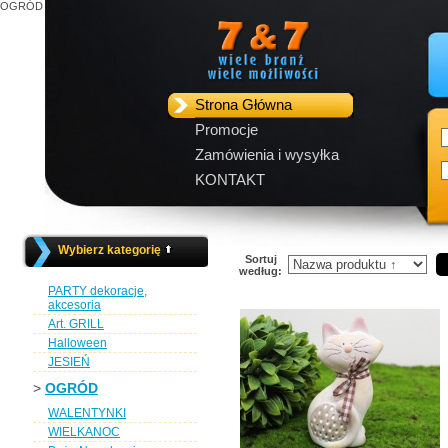
OGRÓD
Strona Główna
Promocje
Zamówienia i wysyłka
KONTAKT
Wybierz kategorię
Sortuj
według:
PARTY dekoracje,
akcesoria
Art. GRILL
Halloween
JESIEŃ
>
OGRÓD
WALENTYNKI
WIELKANOC