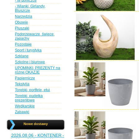
- W doniczce
- Wianki, Girlandy,
Bluszcze
Narzędzia
Obuwie
Pluszaki
Podgrzewacze, świece,
zapachy
Pozostałe
Sport i turystyka
Szklane
Szkolne i biurowe
UPOMINKI, PREZENTY na
różne OKAZJE
Papiernicze
Tekstylia
Torebki, portfele, etui
Torebki, pudełka
prezentowe
Wędkarskie
Zabawki
Nowe dostawy
2026.08.06 - KONTENER -