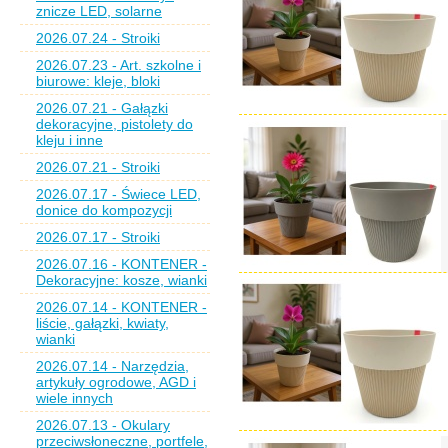
znicze LED, solarne
2026.07.24 - Stroiki
2026.07.23 - Art. szkolne i
biurowe: kleje, bloki
2026.07.21 - Gałązki
dekoracyjne, pistolety do
kleju i inne
2026.07.21 - Stroiki
2026.07.17 - Świece LED,
donice do kompozycji
2026.07.17 - Stroiki
2026.07.16 - KONTENER -
Dekoracyjne: kosze, wianki
2026.07.14 - KONTENER -
liście, gałązki, kwiaty,
wianki
2026.07.14 - Narzędzia,
artykuły ogrodowe, AGD i
wiele innych
2026.07.13 - Okulary
przeciwsłoneczne, portfele,