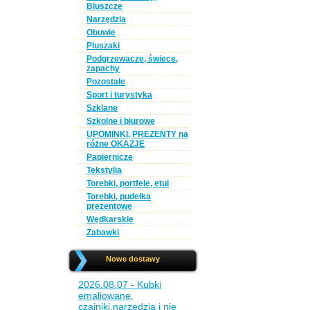
Bluszcze
Narzędzia
Obuwie
Pluszaki
Podgrzewacze, świece,
zapachy
Pozostałe
Sport i turystyka
Szklane
Szkolne i biurowe
UPOMINKI, PREZENTY na
różne OKAZJE
Papiernicze
Tekstylia
Torebki, portfele, etui
Torebki, pudełka
prezentowe
Wędkarskie
Zabawki
Nowe dostawy
2026.08.07 - Kubki
emaliowane,
czajniki,narzędzia i nie