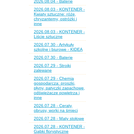
2026.08.04 - Baterie
2026.08.03 - KONTENER -
Kwiaty sztuczne: róże,
chryzantemy, ostróżki i
inne
2026.08.03 - KONTENER -
Liście sztuczne
2026.07.30 - Artykuły
szkolne i biurowe - KIDEA
2026.07.30 - Baterie
2026.07.29 - Stroiki
zalewane
2026.07.29 - Chemia
gospodarcza: proszki,
płyny, patyczki zapachowe,
odświeżacze powietrza i
inne
2026.07.28 - Ceraty,
obrusy, worki na śmieci
2026.07.28 - Maty stołowe
2026.07.28 - KONTENER -
Gąbki florystyczne