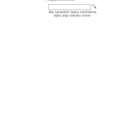
Aby sprawdzić status zamówienia
wpisz jego unikalny numer