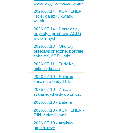
Dekoracyjne: kosze, wianki
2026.07.14 - KONTENER -
liście, gałązki, kwiaty,
wianki
2026.07.14 - Narzędzia,
artykuły ogrodowe, AGD i
wiele innych
2026.07.13 - Okulary
przeciwsłoneczne, portfele,
zabawki, AGD - mix
2026.07.11 - Pudełka,
osłonki, kosze
2026.07.10 - Solarne
znicze i wkłady LED
2026.07.10 - Znicze
szklane, wkłady do zniczy
2026.07.10 - Baterie
2026.07.10 - KONTENER -
Piłki, gniotki i inne
2026.07.10 - Artykuły
papiernicze