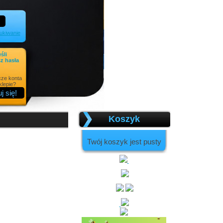
kiwanie
eśli
z hasła
cze konta
lepie?
Koszyk
Twój koszyk jest pusty