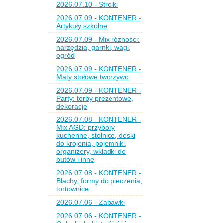
2026.07.10 - Stroiki
2026.07.09 - KONTENER -
Artykuły szkolne
2026.07.09 - Mix różności:
narzędzia, garnki, wagi,
ogród
2026.07.09 - KONTENER -
Maty stołowe tworzywo
2026.07.09 - KONTENER -
Party: torby prezentowe,
dekoracje
2026.07.08 - KONTENER -
Mix AGD: przybory
kuchenne, stolnice, deski
do krojenia, pojemniki,
organizery, wkładki do
butów i inne
2026.07.08 - KONTENER -
Blachy, formy do pieczenia,
tortownice
2026.07.06 - Zabawki
2026.07.06 - KONTENER -