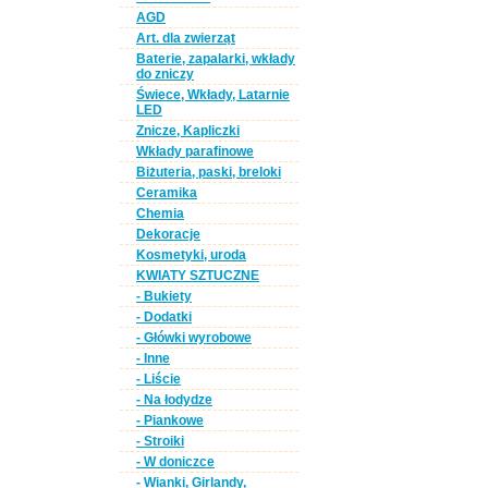
AGD
Art. dla zwierząt
Baterie, zapalarki, wkłady
do zniczy
Świece, Wkłady, Latarnie
LED
Znicze, Kapliczki
Wkłady parafinowe
Biżuteria, paski, breloki
Ceramika
Chemia
Dekoracje
Kosmetyki, uroda
KWIATY SZTUCZNE
- Bukiety
- Dodatki
- Główki wyrobowe
- Inne
- Liście
- Na łodydze
- Piankowe
- Stroiki
- W doniczce
- Wianki, Girlandy,