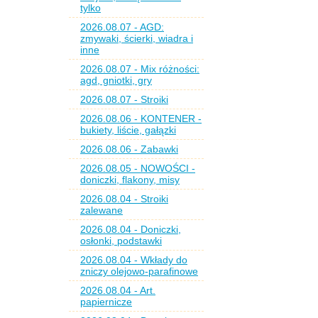
tylko
2026.08.07 - AGD:
zmywaki, ścierki, wiadra i
inne
2026.08.07 - Mix różności:
agd, gniotki, gry
2026.08.07 - Stroiki
2026.08.06 - KONTENER -
bukiety, liście, gałązki
2026.08.06 - Zabawki
2026.08.05 - NOWOŚCI -
doniczki, flakony, misy
2026.08.04 - Stroiki
zalewane
2026.08.04 - Doniczki,
osłonki, podstawki
2026.08.04 - Wkłady do
zniczy olejowo-parafinowe
2026.08.04 - Art.
papiernicze