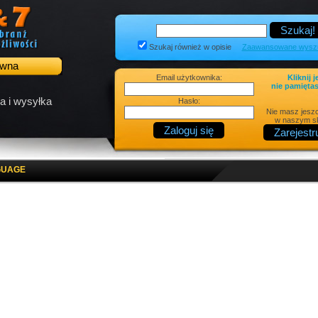
Szukaj również w opisie
Zaawansowane wyszu
ówna
Email użytkownika:
Kliknij j
nie pamiętas
a i wysyłka
Hasło:
Nie masz jesz
w naszym sk
GUAGE