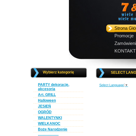
Strona Gł
Promocje
Zamówieni
KONTAKT
Wybierz kategorię
SELECT LAN
PARTY dekoracje,
Select Language
▼
akcesoria
Art. GRILL
Halloween
JESIEŃ
OGRÓD
WALENTYNKI
WIELKANOC
Boże Narodzenie
-----------------