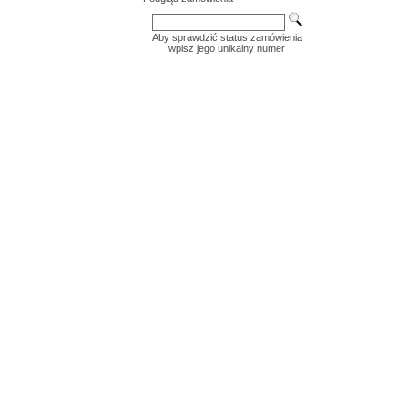
Aby sprawdzić status zamówienia
wpisz jego unikalny numer