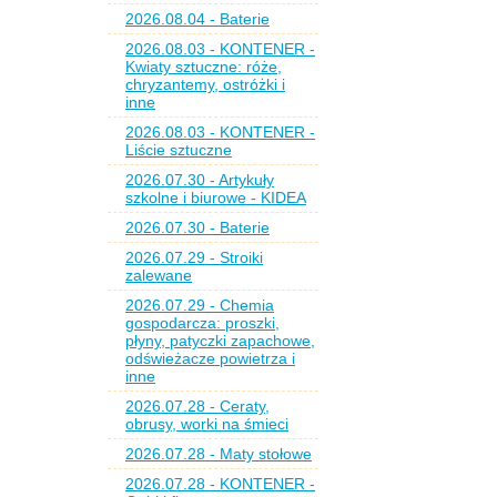
2026.08.04 - Baterie
2026.08.03 - KONTENER -
Kwiaty sztuczne: róże,
chryzantemy, ostróżki i
inne
2026.08.03 - KONTENER -
Liście sztuczne
2026.07.30 - Artykuły
szkolne i biurowe - KIDEA
2026.07.30 - Baterie
2026.07.29 - Stroiki
zalewane
2026.07.29 - Chemia
gospodarcza: proszki,
płyny, patyczki zapachowe,
odświeżacze powietrza i
inne
2026.07.28 - Ceraty,
obrusy, worki na śmieci
2026.07.28 - Maty stołowe
2026.07.28 - KONTENER -