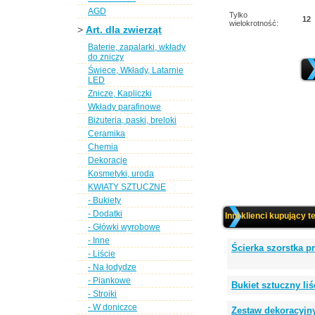
AGD
Tylko
12
wielokrotność:
>
Art. dla zwierząt
Baterie, zapalarki, wkłady
do zniczy
Świece, Wkłady, Latarnie
LED
Znicze, Kapliczki
Wkłady parafinowe
Biżuteria, paski, breloki
Ceramika
Chemia
Dekoracje
Kosmetyki, uroda
KWIATY SZTUCZNE
- Bukiety
- Dodatki
Inni klienci kupujący t
- Główki wyrobowe
- Inne
Ścierka szorstka 
- Liście
- Na łodydze
- Piankowe
Bukiet sztuczny li
- Stroiki
- W doniczce
Zestaw dekoracyjny