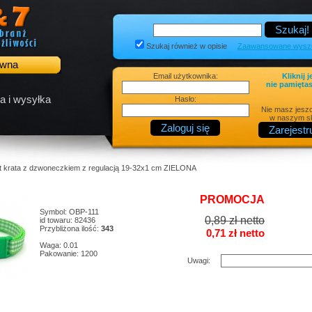
Szukaj również w opisie
Zaawansowane wyszu
ówna
Email użytkownika:
Kliknij j
nie pamiętas
a i wysyłka
Hasło:
Nie masz jesz
w naszym sk
ąt krata z dzwoneczkiem z regulacją 19-32x1 cm ZIELONA
PROMOCJA
Symbol: OBP-111
0,89 zł netto
id towaru: 82436
Przybliżona ilość:
343
0,71 zł netto
Waga: 0.01
Pakowanie: 1200
Uwagi: