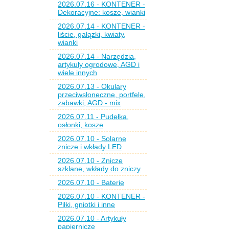
2026.07.16 - KONTENER -
Dekoracyjne: kosze, wianki
2026.07.14 - KONTENER -
liście, gałązki, kwiaty,
wianki
2026.07.14 - Narzędzia,
artykuły ogrodowe, AGD i
wiele innych
2026.07.13 - Okulary
przeciwsłoneczne, portfele,
zabawki, AGD - mix
2026.07.11 - Pudełka,
osłonki, kosze
2026.07.10 - Solarne
znicze i wkłady LED
2026.07.10 - Znicze
szklane, wkłady do zniczy
2026.07.10 - Baterie
2026.07.10 - KONTENER -
Piłki, gniotki i inne
2026.07.10 - Artykuły
papiernicze