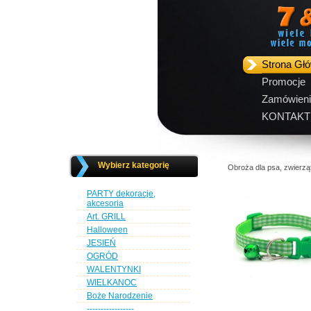
Strona Gł
Promocje
Zamówieni
KONTAKT
Wybierz kategorię
Obroża dla psa, zwierz
PARTY dekoracje,
akcesoria
Art. GRILL
Halloween
JESIEŃ
OGRÓD
WALENTYNKI
WIELKANOC
Boże Narodzenie
-----------------