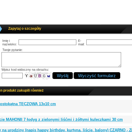
Zapytaj o szczegóły
Imię i
E-
nazwisko:
mail:
Twoje pytanie:
Wpisz kod widoczny na obrazku:
en produkt zakupili również
prostokątna TĘCZOWA 13x10 cm
ście MAHONII 7 łodyg z zielonymi liśćmi i żółtymi kuleczkami 30 cm
 na urodziny (napis happy birthday, kurtyna, liście, balony) CZARNO -