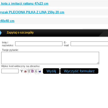
 kota z imitacji rattanu 47x23 cm
gryzak PLECIONA PIŁKA Z LINĄ 150g 20 cm
5x40x40 cm
Zapytaj o szczegóły
Imię i
E-
nazwisko:
mail:
Twoje pytanie:
Wpisz kod widoczny na obrazku: