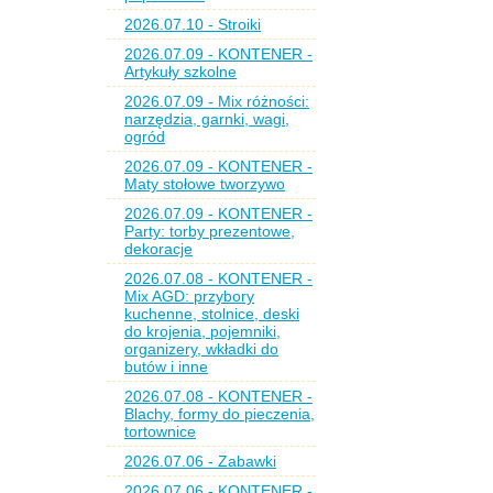
2026.07.10 - Stroiki
2026.07.09 - KONTENER -
Artykuły szkolne
2026.07.09 - Mix różności:
narzędzia, garnki, wagi,
ogród
2026.07.09 - KONTENER -
Maty stołowe tworzywo
2026.07.09 - KONTENER -
Party: torby prezentowe,
dekoracje
2026.07.08 - KONTENER -
Mix AGD: przybory
kuchenne, stolnice, deski
do krojenia, pojemniki,
organizery, wkładki do
butów i inne
2026.07.08 - KONTENER -
Blachy, formy do pieczenia,
tortownice
2026.07.06 - Zabawki
2026.07.06 - KONTENER -