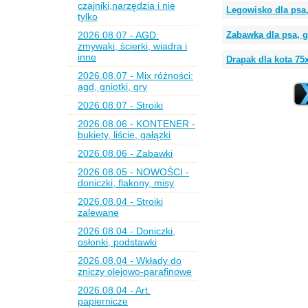
czajniki,narzędzia i nie
Legowisko dla psa,
tylko
2026.08.07 - AGD:
Zabawka dla psa, 
zmywaki, ścierki, wiadra i
inne
Drapak dla kota 7
2026.08.07 - Mix różności:
agd, gniotki, gry
2026.08.07 - Stroiki
2026.08.06 - KONTENER -
bukiety, liście, gałązki
2026.08.06 - Zabawki
2026.08.05 - NOWOŚCI -
doniczki, flakony, misy
2026.08.04 - Stroiki
zalewane
2026.08.04 - Doniczki,
osłonki, podstawki
2026.08.04 - Wkłady do
zniczy olejowo-parafinowe
2026.08.04 - Art.
papiernicze