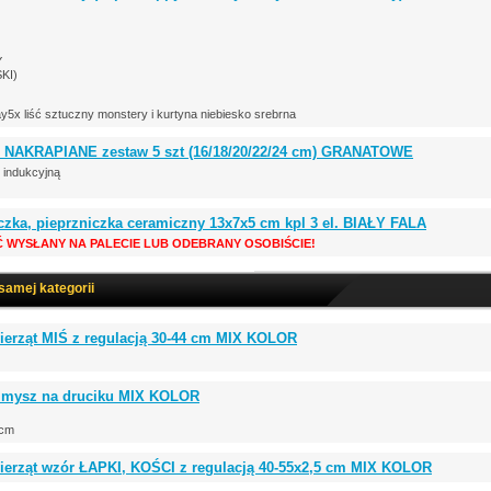
Y
KI)
ay5x liść sztuczny monstery i kurtyna niebiesko srebrna
 NAKRAPIANE zestaw 5 szt (16/18/20/22/24 cm) GRANATOWE
 indukcyjną
czka, pieprzniczka ceramiczny 13x7x5 cm kpl 3 el. BIAŁY FALA
Ć WYSŁANY NA PALECIE LUB ODEBRANY OSOBIŚCIE!
 samej kategorii
ierząt MIŚ z regulacją 30-44 cm MIX KOLOR
 mysz na druciku MIX KOLOR
 cm
wierząt wzór ŁAPKI, KOŚCI z regulacją 40-55x2,5 cm MIX KOLOR