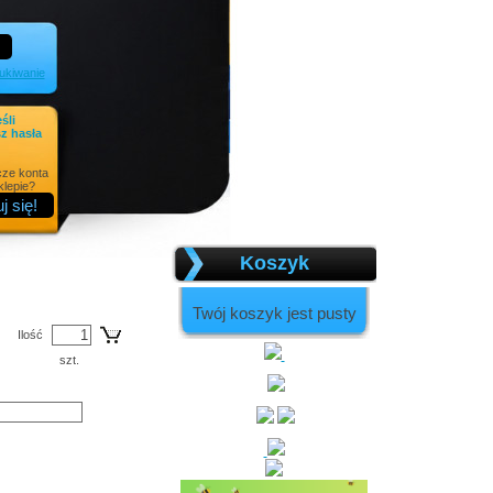
kiwanie
eśli
z hasła
cze konta
lepie?
Koszyk
Twój koszyk jest pusty
Ilość
szt.