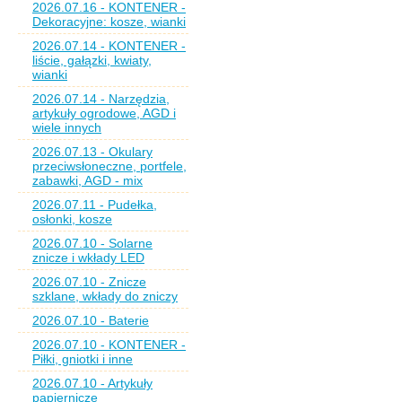
2026.07.16 - KONTENER -
Dekoracyjne: kosze, wianki
2026.07.14 - KONTENER -
liście, gałązki, kwiaty,
wianki
2026.07.14 - Narzędzia,
artykuły ogrodowe, AGD i
wiele innych
2026.07.13 - Okulary
przeciwsłoneczne, portfele,
zabawki, AGD - mix
2026.07.11 - Pudełka,
osłonki, kosze
2026.07.10 - Solarne
znicze i wkłady LED
2026.07.10 - Znicze
szklane, wkłady do zniczy
2026.07.10 - Baterie
2026.07.10 - KONTENER -
Piłki, gniotki i inne
2026.07.10 - Artykuły
papiernicze