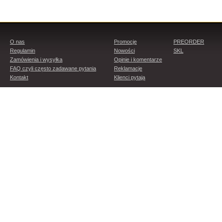
O nas
Promocje
PREORDER
Regulamin
Nowości
SKL
Zamówienia i wysyłka
Opinie i komentarze
FAQ czyli często zadawane pytania
Reklamacje
Kontakt
Klienci pytają