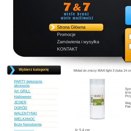
Strona Główna
Promocje
Zamówienia i wysyłka
KONTAKT
Wybierz kategorię
Wkład do zniczy MAXI light 3 (tuba 14 cm
PARTY dekoracje,
akcesoria
Sym
Art. GRILL
id t
Przy
Halloween
JESIEŃ
Wag
Pak
OGRÓD
WALENTYNKI
WIELKANOC
Boże Narodzenie
-----------------
śr. 5,4 cm