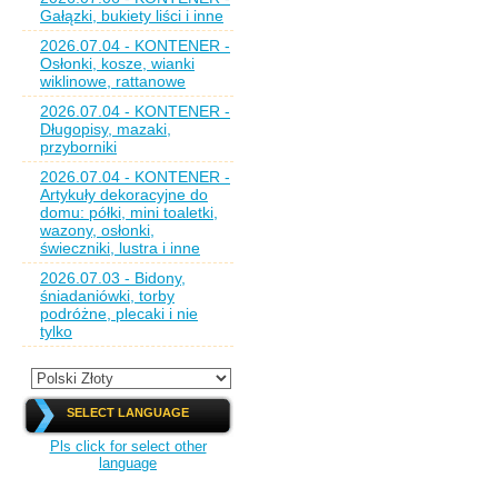
Gałązki, bukiety liści i inne
2026.07.04 - KONTENER -
Osłonki, kosze, wianki
wiklinowe, rattanowe
2026.07.04 - KONTENER -
Długopisy, mazaki,
przyborniki
2026.07.04 - KONTENER -
Artykuły dekoracyjne do
domu: półki, mini toaletki,
wazony, osłonki,
świeczniki, lustra i inne
2026.07.03 - Bidony,
śniadaniówki, torby
podróżne, plecaki i nie
tylko
SELECT LANGUAGE
Pls click for select other
language