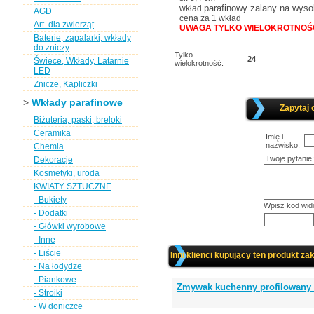
parafinowy zalany na wys
wkład
AGD
cena za 1 wkład
Art. dla zwierząt
UWAGA TYLKO WIELOKROTNOŚĆ 
Baterie, zapalarki, wkłady
do zniczy
Tylko
24
Świece, Wkłady, Latarnie
wielokrotność:
LED
Znicze, Kapliczki
>
Wkłady parafinowe
Zapytaj 
Biżuteria, paski, breloki
Ceramika
Imię i
nazwisko:
Chemia
Twoje pytanie:
Dekoracje
Kosmetyki, uroda
KWIATY SZTUCZNE
- Bukiety
Wpisz kod wid
- Dodatki
- Główki wyrobowe
- Inne
- Liście
Inni klienci kupujący ten produkt zak
- Na łodydze
- Piankowe
Zmywak kuchenny profilowany M
- Stroiki
- W doniczce