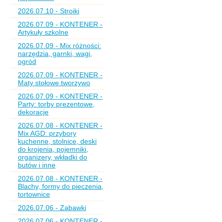
2026.07.10 - Stroiki
2026.07.09 - KONTENER -
Artykuły szkolne
2026.07.09 - Mix różności:
narzędzia, garnki, wagi,
ogród
2026.07.09 - KONTENER -
Maty stołowe tworzywo
2026.07.09 - KONTENER -
Party: torby prezentowe,
dekoracje
2026.07.08 - KONTENER -
Mix AGD: przybory
kuchenne, stolnice, deski
do krojenia, pojemniki,
organizery, wkładki do
butów i inne
2026.07.08 - KONTENER -
Blachy, formy do pieczenia,
tortownice
2026.07.06 - Zabawki
2026.07.06 - KONTENER -