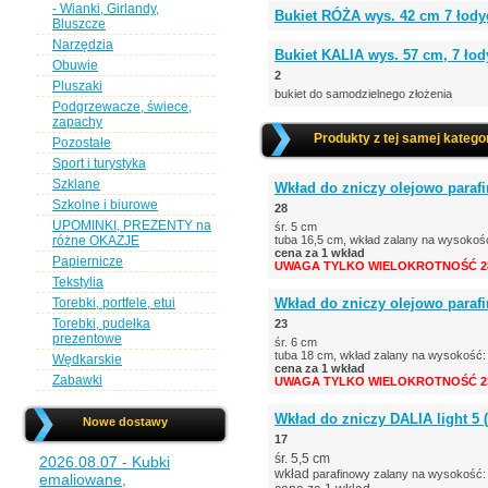
- Wianki, Girlandy,
Bukiet RÓŻA wys. 42 cm 7 łody
Bluszcze
Narzędzia
Bukiet KALIA wys. 57 cm, 7 ło
Obuwie
2
Pluszaki
bukiet do samodzielnego złożenia
Podgrzewacze, świece,
zapachy
Produkty z tej samej kategor
Pozostałe
Sport i turystyka
Szklane
Wkład do zniczy olejowo parafi
Szkolne i biurowe
28
UPOMINKI, PREZENTY na
śr. 5 cm
różne OKAZJE
tuba 16,5 cm, wkład zalany na wysokoś
cena za 1 wkład
Papiernicze
UWAGA TYLKO WIELOKROTNOŚĆ 28
Tekstylia
Torebki, portfele, etui
Wkład do zniczy olejowo parafi
Torebki, pudełka
23
prezentowe
śr. 6 cm
tuba 18 cm, wkład zalany na wysokość:
Wędkarskie
cena za 1 wkład
Zabawki
UWAGA TYLKO WIELOKROTNOŚĆ 23
Wkład do zniczy DALIA light 5 (
Nowe dostawy
17
śr. 5,5 cm
2026.08.07 - Kubki
wkład
parafinowy zalany na wysokość
emaliowane,