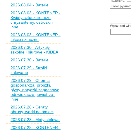
nazwisko:
2026.08.04 - Baterie
Twoje pytanie:
2026.08.03 - KONTENER -
Kwiaty sztuczne: róże,
chryzantemy, ostróżki i
Wpisz kod wid
inne
2026.08.03 - KONTENER -
Liście sztuczne
2026.07.30 - Artykuły
szkolne i biurowe - KIDEA
2026.07.30 - Baterie
2026.07.29 - Stroiki
zalewane
2026.07.29 - Chemia
gospodarcza: proszki,
płyny, patyczki zapachowe,
odświeżacze powietrza i
inne
2026.07.28 - Ceraty,
obrusy, worki na śmieci
2026.07.28 - Maty stołowe
2026.07.28 - KONTENER -