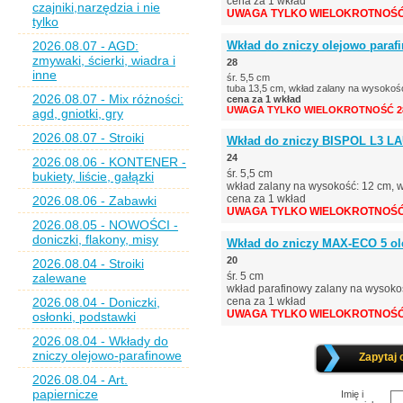
cena za 1 wkład
czajniki,narzędzia i nie
UWAGA TYLKO WIELOKROTNOŚĆ 
tylko
2026.08.07 - AGD:
Wkład do zniczy olejowo parafi
zmywaki, ścierki, wiadra i
28
inne
śr. 5,5 cm
tuba 13,5 cm, wkład zalany na wysokoś
2026.08.07 - Mix różności:
cena za 1 wkład
UWAGA TYLKO WIELOKROTNOŚĆ 28
agd, gniotki, gry
2026.08.07 - Stroiki
Wkład do zniczy BISPOL L3 LAU
24
2026.08.06 - KONTENER -
śr. 5,5 cm
bukiety, liście, gałązki
wkład zalany na wysokość: 12 cm, 
cena za 1 wkład
2026.08.06 - Zabawki
UWAGA TYLKO WIELOKROTNOŚĆ 
2026.08.05 - NOWOŚCI -
doniczki, flakony, misy
Wkład do zniczy MAX-ECO 5 olej
20
2026.08.04 - Stroiki
śr. 5 cm
zalewane
wkład parafinowy zalany na wysoko
2026.08.04 - Doniczki,
cena za 1 wkład
UWAGA TYLKO WIELOKROTNOŚĆ 
osłonki, podstawki
2026.08.04 - Wkłady do
zniczy olejowo-parafinowe
Zapytaj 
2026.08.04 - Art.
papiernicze
Imię i