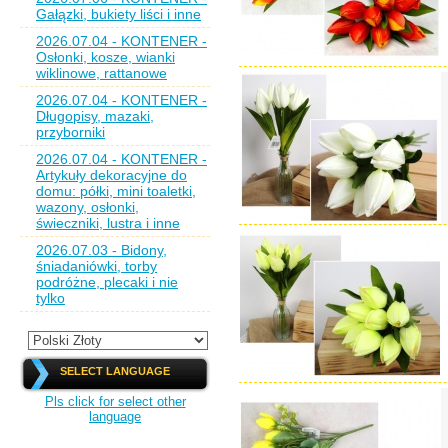
Gałązki, bukiety liści i inne
2026.07.04 - KONTENER -
Osłonki, kosze, wianki
wiklinowe, rattanowe
2026.07.04 - KONTENER -
Długopisy, mazaki,
przyborniki
2026.07.04 - KONTENER -
Artykuły dekoracyjne do
domu: półki, mini toaletki,
wazony, osłonki,
świeczniki, lustra i inne
2026.07.03 - Bidony,
śniadaniówki, torby
podróżne, plecaki i nie
tylko
SELECT LANGUAGE
Pls click for select other
language