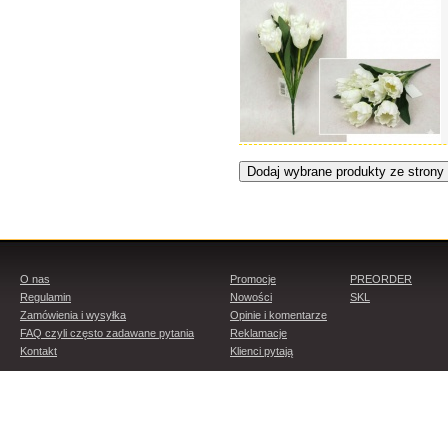
O nas
Promocje
PREORDER
Regulamin
Nowości
SKL
Zamówienia i wysyłka
Opinie i komentarze
FAQ czyli często zadawane pytania
Reklamacje
Kontakt
Klienci pytają