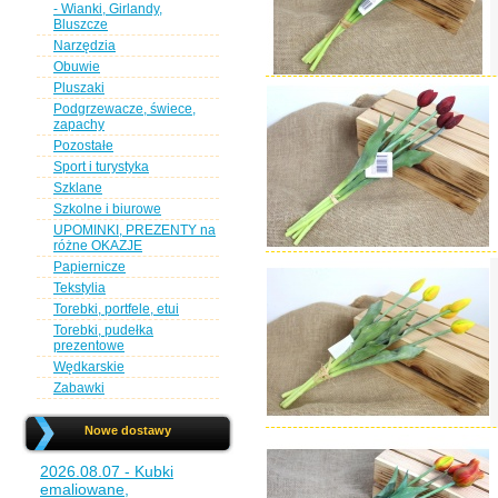
- Wianki, Girlandy,
Bluszcze
Narzędzia
Obuwie
Pluszaki
Podgrzewacze, świece,
zapachy
Pozostałe
Sport i turystyka
Szklane
Szkolne i biurowe
UPOMINKI, PREZENTY na
różne OKAZJE
Papiernicze
Tekstylia
Torebki, portfele, etui
Torebki, pudełka
prezentowe
Wędkarskie
Zabawki
Nowe dostawy
2026.08.07 - Kubki
emaliowane,