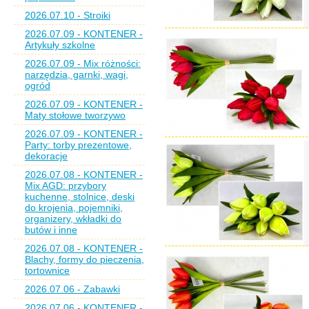
2026.07.10 - Stroiki
2026.07.09 - KONTENER -
Artykuły szkolne
2026.07.09 - Mix różności:
narzędzia, garnki, wagi,
ogród
2026.07.09 - KONTENER -
Maty stołowe tworzywo
2026.07.09 - KONTENER -
Party: torby prezentowe,
dekoracje
2026.07.08 - KONTENER -
Mix AGD: przybory
kuchenne, stolnice, deski
do krojenia, pojemniki,
organizery, wkładki do
butów i inne
2026.07.08 - KONTENER -
Blachy, formy do pieczenia,
tortownice
2026.07.06 - Zabawki
2026.07.06 - KONTENER -