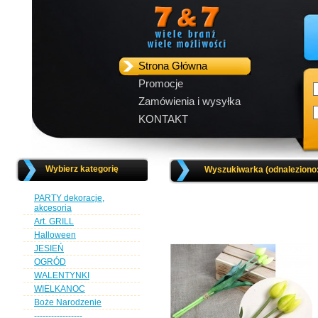
Strona Główna
Promocje
Zamówienia i wysyłka
KONTAKT
Wybierz kategorię
Wyszukiwarka (odnaleziono
PARTY dekoracje,
akcesoria
Art. GRILL
Halloween
JESIEŃ
OGRÓD
WALENTYNKI
WIELKANOC
Boże Narodzenie
-----------------