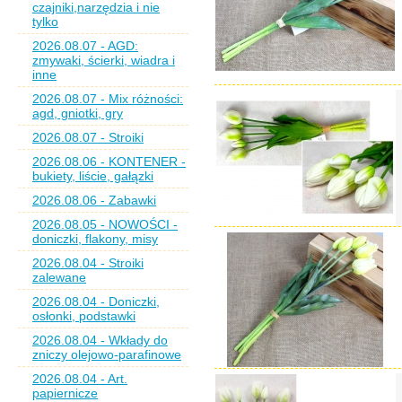
czajniki,narzędzia i nie
tylko
2026.08.07 - AGD:
zmywaki, ścierki, wiadra i
inne
2026.08.07 - Mix różności:
agd, gniotki, gry
2026.08.07 - Stroiki
2026.08.06 - KONTENER -
bukiety, liście, gałązki
2026.08.06 - Zabawki
2026.08.05 - NOWOŚCI -
doniczki, flakony, misy
2026.08.04 - Stroiki
zalewane
2026.08.04 - Doniczki,
osłonki, podstawki
2026.08.04 - Wkłady do
zniczy olejowo-parafinowe
2026.08.04 - Art.
papiernicze