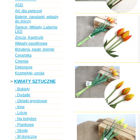
AGD
Art. dla zwierząt
Baterie, zapalarki, wkłady
do zniczy
Świece, Wkłady, Latarnie
LED
Znicze, Kapliczki
Wkłady parafinowe
Biżuteria, paski, breloki
Ceramika
Chemia
Dekoracje
Kosmetyki, uroda
>
KWIATY SZTUCZNE
- Bukiety
- Dodatki
- Główki wyrobowe
- Inne
- Liście
- Na łodydze
- Piankowe
- Stroiki
- W doniczce