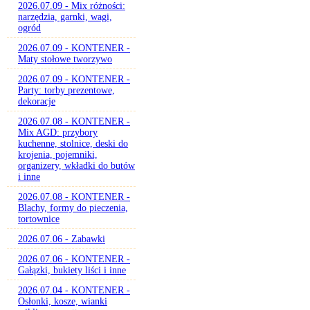
2026.07.09 - Mix różności:
narzędzia, garnki, wagi,
ogród
2026.07.09 - KONTENER -
Maty stołowe tworzywo
2026.07.09 - KONTENER -
Party: torby prezentowe,
dekoracje
2026.07.08 - KONTENER -
Mix AGD: przybory
kuchenne, stolnice, deski do
krojenia, pojemniki,
organizery, wkładki do butów
i inne
2026.07.08 - KONTENER -
Blachy, formy do pieczenia,
tortownice
2026.07.06 - Zabawki
2026.07.06 - KONTENER -
Gałązki, bukiety liści i inne
2026.07.04 - KONTENER -
Osłonki, kosze, wianki