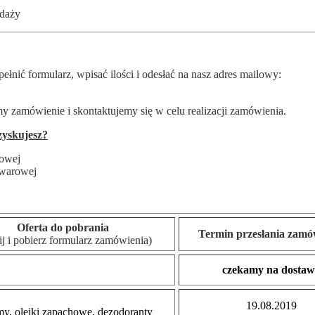
edaży
ełnić formularz, wpisać ilości i odesłać na nasz adres mailowy:
 zamówienie i skontaktujemy się w celu realizacji zamówienia.
yskujesz?
iowej
towarowej
Oferta do pobrania
Termin przesłania zamó
nij i pobierz formularz zamówienia)
czekamy na dostaw
19.08.2019
my, olejki zapachowe, dezodoranty