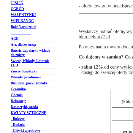
JESIEŃ
- oferty towaru w przedsprz
OGRÓD
WALENTYNKI
WIELKANOC
Boże Narodzenie
Wystarczy pobrać ofertę, wyp
-----------------
biuro@hurt77.pl
AGD
Art. dla zwierząt
Po otrzymaniu towaru dodamy
Baterie, zapalarki, wkłady
do zniczy
Co dajemy w zamian? Co z
Świece, Wkłady, Latarnie
LED
-
rabat 12%
od ceny wyjśc
Znicze, Kapliczki
- dostęp do szerszej oferty 
Wkłady parafinowe
Biżuteria, paski, breloki
Ceramika
Chemia
(klik
Dekoracje
Kosmetyki, uroda
KWIATY SZTUCZNE
- Bukiety
- Dodatki
- Główki wyrobowe
perfu