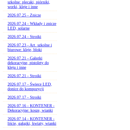
szkolne: plecaki, piórniki,
worki, kleje i inne
2026.07.25 - Znicze
2026.07.24 - Wkłady i znicze
LED, solarne
2026.07.24 - Stroiki
2026.07.23 - Art. szkolne i
biurowe: kleje, bloki
2026.07.21 - Gałązki
dekoracyjne, pistolety do
kleju i inne
2026.07.21 - Stroiki
2026.07.17 - Świece LED,
donice do kompozycji
2026.07.17 - Stroiki
2026.07.16 - KONTENER -
Dekoracyjne: kosze, wianki
2026.07.14 - KONTENER -
liście, gałązki, kwiaty, wianki