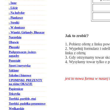
- Inne
- Liście
- Na łodydze
- Piankowe
- Stroiki
- W doniczce
- Wianki, Girlandy, Bluszcze
Jak to zrobić?
Narzędzia
Obuwie
1. Pobierz ofertę z linku po
Pluszaki
2. Wypełnij formularz i odeś
Podgrzewacze, świece,
linku z ofertą
zapachy
3. Gdy otrzymamy towar sko
Pozostałe
4. Wysyłamy towar tylko z p
Sport i turystyka
Szklane
Szkolne i biurowe
jest to nowa forma w naszej 
UPOMINKI, PREZENTY
na różne OKAZJE
Papiernicze
Tekstylia
Torebki, portfele, etui
Torebki, pudełka prezentowe
Wędkarskie