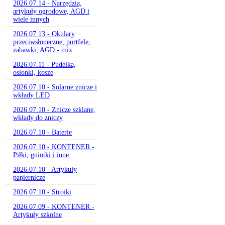
2026.07.14 - Narzędzia,
artykuły ogrodowe, AGD i
wiele innych
2026.07.13 - Okulary
przeciwsłoneczne, portfele,
zabawki, AGD - mix
2026.07.11 - Pudełka,
osłonki, kosze
2026.07.10 - Solarne znicze i
wkłady LED
2026.07.10 - Znicze szklane,
wkłady do zniczy
2026.07.10 - Baterie
2026.07.10 - KONTENER -
Piłki, gniotki i inne
2026.07.10 - Artykuły
papiernicze
2026.07.10 - Stroiki
2026.07.09 - KONTENER -
Artykuły szkolne