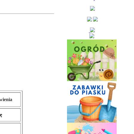
wienia
ę