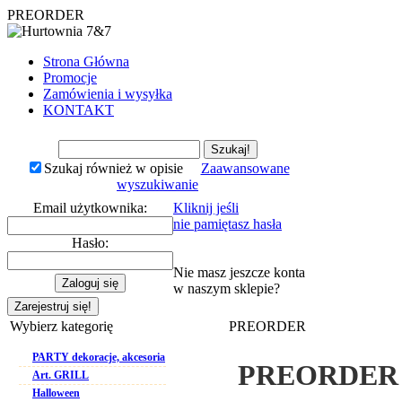
PREORDER
Strona Główna
Promocje
Zamówienia i wysyłka
KONTAKT
Szukaj również w opisie
Zaawansowane
wyszukiwanie
Email użytkownika:
Kliknij jeśli
nie pamiętasz hasła
Hasło:
Nie masz jeszcze konta
w naszym sklepie?
Wybierz kategorię
PREORDER
PARTY dekoracje, akcesoria
PREORDER
Art. GRILL
Halloween