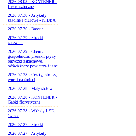
2026.08.03 - KONTENER -
Liście sztuczne
2026.07.30 - Artykuły
szkolne i biurowe - KIDEA
2026.07.30 - Baterie
2026.07.29 - Stroiki
zalewane
2026.07.29 - Chemia
gospodarcza: proszki, płyny,
patyczki zapachowe,
odświeżacze powietrza i inne
2026.07.28 - Ceraty, obrusy,
worki na śmieci
2026.07.28 - Maty stołowe
2026.07.28 - KONTENER -
Gąbki florystyczne
2026.07.28 - Wkłady LED,
świece
2026.07.27 - Stroiki
2026.07.27 - Artykuły