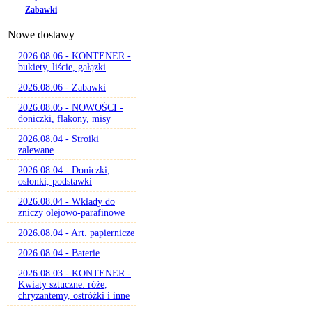
Zabawki
Nowe dostawy
2026.08.06 - KONTENER -
bukiety, liście, gałązki
2026.08.06 - Zabawki
2026.08.05 - NOWOŚCI -
doniczki, flakony, misy
2026.08.04 - Stroiki
zalewane
2026.08.04 - Doniczki,
osłonki, podstawki
2026.08.04 - Wkłady do
zniczy olejowo-parafinowe
2026.08.04 - Art. papiernicze
2026.08.04 - Baterie
2026.08.03 - KONTENER -
Kwiaty sztuczne: róże,
chryzantemy, ostróżki i inne