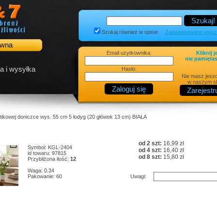
Szukaj również w opisie
Zaawansowane wyszu
ówna
Email użytkownika:
Kliknij j
nie pamiętas
a i wysyłka
Hasło:
Nie masz jesz
w naszym sk
ikowej doniczce wys. 55 cm 5 łodyg (20 główek 13 cm) BIAŁA
od 2 szt:
16,99 zł
Symbol: KGL-2404
od 4 szt:
16,40 zł
id towaru: 97815
od 8 szt:
15,80 zł
Przybliżona ilość:
12
Waga: 0.34
Pakowanie: 60
Uwagi: