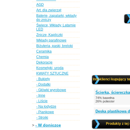
AGD
Art. dla zwierząt
Baterie, zapalarki, wkłady
do zniczy
Świece, Wkłady, Latarnie
LED
Znicze, Kapliczki
Wkłady parafinowe
Biżuteria, paski, breloki
Ceramika
Chemia
Dekoracje
Kosmetyki, uroda
KWIATY SZTUCZNE
- Bukiety
Inni klienci kupujący t
- Dodatki
- Główki wyrobowe
Ścierka, ścierecz
- Inne
74% bawełna
- Liście
26% poliester
- Na łodydze
Deska plastikowa 
- Piankowe
- Stroiki
Produkty z tej
>
- W doniczce