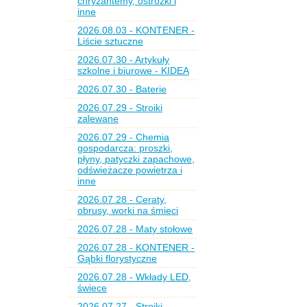
chryzantemy, ostróżki i
inne
2026.08.03 - KONTENER -
Liście sztuczne
2026.07.30 - Artykuły
szkolne i biurowe - KIDEA
2026.07.30 - Baterie
2026.07.29 - Stroiki
zalewane
2026.07.29 - Chemia
gospodarcza: proszki,
płyny, patyczki zapachowe,
odświeżacze powietrza i
inne
2026.07.28 - Ceraty,
obrusy, worki na śmieci
2026.07.28 - Maty stołowe
2026.07.28 - KONTENER -
Gąbki florystyczne
2026.07.28 - Wkłady LED,
świece
2026.07.27 - Stroiki