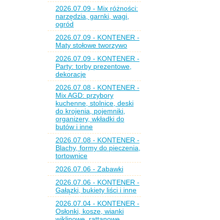
2026.07.09 - Mix różności:
narzędzia, garnki, wagi,
ogród
2026.07.09 - KONTENER -
Maty stołowe tworzywo
2026.07.09 - KONTENER -
Party: torby prezentowe,
dekoracje
2026.07.08 - KONTENER -
Mix AGD: przybory
kuchenne, stolnice, deski
do krojenia, pojemniki,
organizery, wkładki do
butów i inne
2026.07.08 - KONTENER -
Blachy, formy do pieczenia,
tortownice
2026.07.06 - Zabawki
2026.07.06 - KONTENER -
Gałązki, bukiety liści i inne
2026.07.04 - KONTENER -
Osłonki, kosze, wianki
wiklinowe, rattanowe