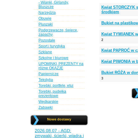
- Wianki, Girlandy,
Bluszcze
Kwiat STORCZYK si
środkiem
Narzędzia
Obuwie
Bukiet na plastik
Pluszaki
Podgrzewacze, świece,
Kwiat TYMIANEK w p
zapachy
2
Pozostałe
Sport i turystyka
Kwiat PAPROĆ w cz
Szklane
Szkolne i biurowe
Kwiat PIWONIA w b
UPOMINKI, PREZENTY na
różne OKAZJE
Bukiet RÓŻA w doni
Papiernicze
3
Tekstylia
Torebki, portfele, etui
Torebki, pudełka
prezentowe
Wędkarskie
Zabawki
Nowe dostawy
2026.08.07 - AGD:
zmywaki, ścierki, wiadra i