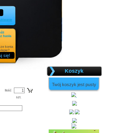
kiwanie
eśli
z hasła
cze konta
lepie?
Koszyk
Twój koszyk jest pusty
Ilość
szt.