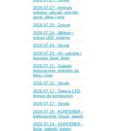
2026.07.27 - Artykuły
szkolne: plecaki, piórniki,
worki, kleje i inne
2026.07.25 - Znicze
2026.07.24 - Wkłady i
znicze LED, solarne
2026.07.24 - Stroiki
2026.07.23 - Art. szkolne i
biurowe: kleje, bloki
2026.07.21 - Gałązki
dekoracyjne, pistolety do
kleju i inne
2026.07.21 - Stroiki
2026.07.17 - Świece LED,
donice do kompozycji
2026.07.17 - Stroiki
2026.07.16 - KONTENER -
Dekoracyjne: kosze, wianki
2026.07.14 - KONTENER -
liście, gałązki, kwiaty,