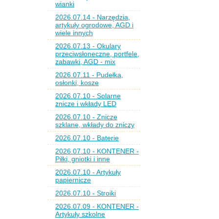
wianki
2026.07.14 - Narzędzia,
artykuły ogrodowe, AGD i
wiele innych
2026.07.13 - Okulary
przeciwsłoneczne, portfele,
zabawki, AGD - mix
2026.07.11 - Pudełka,
osłonki, kosze
2026.07.10 - Solarne
znicze i wkłady LED
2026.07.10 - Znicze
szklane, wkłady do zniczy
2026.07.10 - Baterie
2026.07.10 - KONTENER -
Piłki, gniotki i inne
2026.07.10 - Artykuły
papiernicze
2026.07.10 - Stroiki
2026.07.09 - KONTENER -
Artykuły szkolne