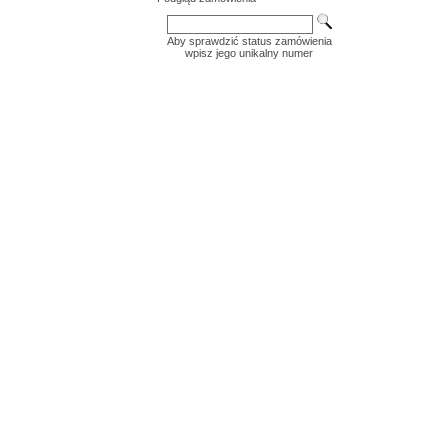
Aby sprawdzić status zamówienia
wpisz jego unikalny numer