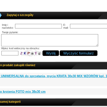
Zapytaj o szczegóły
Imię i
E-
nazwisko:
mail:
Twoje pytanie:
Wpisz kod widoczny na obrazku:
en produkt zakupili również
ka UNIWERSALNA do sprzątania, mycia KRATA 30x30 MIX WZORÓW kpl. 1
do krojenia FOTO mix 38x30 cm
 samej kategorii