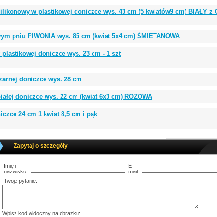
likonowy w plastikowej doniczce wys. 43 cm (5 kwiatów9 cm) BIAŁY
owym pniu PIWONIA wys. 85 cm (kwiat 5x4 cm) ŚMIETANOWA
lastikowej doniczce wys. 23 cm - 1 szt
arnej doniczce wys. 28 cm
iałej doniczce wys. 22 cm (kwiat 6x3 cm) RÓŻOWA
czce 24 cm 1 kwiat 8,5 cm i pąk
Zapytaj o szczegóły
Imię i
E-
nazwisko:
mail:
Twoje pytanie:
Wpisz kod widoczny na obrazku: