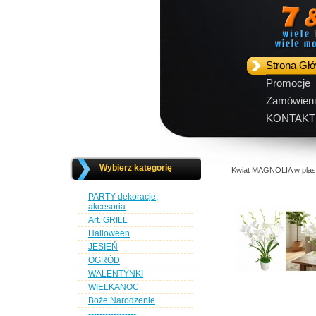
Strona Gł
Promocje
Zamówieni
KONTAKT
Wybierz kategorię
Kwiat MAGNOLIA w plast
PARTY dekoracje,
akcesoria
Art. GRILL
Halloween
JESIEŃ
OGRÓD
WALENTYNKI
WIELKANOC
Boże Narodzenie
-----------------