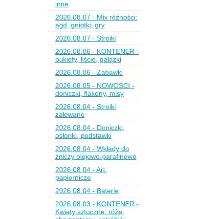
inne
2026.08.07 - Mix różności:
agd, gniotki, gry
2026.08.07 - Stroiki
2026.08.06 - KONTENER -
bukiety, liście, gałązki
2026.08.06 - Zabawki
2026.08.05 - NOWOŚCI -
doniczki, flakony, misy
2026.08.04 - Stroiki
zalewane
2026.08.04 - Doniczki,
osłonki, podstawki
2026.08.04 - Wkłady do
zniczy olejowo-parafinowe
2026.08.04 - Art.
papiernicze
2026.08.04 - Baterie
2026.08.03 - KONTENER -
Kwiaty sztuczne: róże,