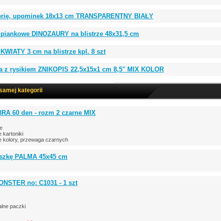
terię, upominek 18x13 cm TRANSPARENTNY BIAŁY
, piankowe DINOZAURY na blistrze 48x31,5 cm
WIATY 3 cm na blistrze kpl. 8 szt
ia z rysikiem ZNIKOPIS 22,5x15x1 cm 8,5'' MIX KOLOR
 samej kategorii
RA 60 den - rozm 2 czarne MIX
ce
kartoniki
 kolory, przewaga czarnych
szkę PALMA 45x45 cm
ONSTER no: C1031 - 1 szt
lne paczki