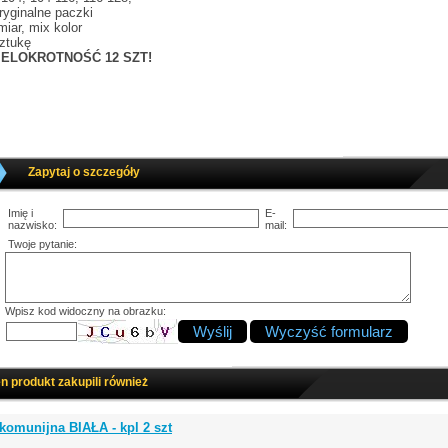
yginalne paczki
iar, mix kolor
ztukę
ELOKROTNOŚĆ 12 SZT!
Zapytaj o szczegóły
Imię i
E-
nazwisko:
mail:
Twoje pytanie:
Wpisz kod widoczny na obrazku:
en produkt zakupili również
komunijna BIAŁA - kpl 2 szt