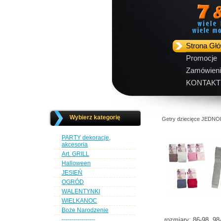
Strona Gł
Promocje
Zamówieni
KONTAKT
Wybierz kategorię
Getry dziecięce JEDNO
PARTY dekoracje,
akcesoria
Art. GRILL
Halloween
JESIEŃ
OGRÓD
WALENTYNKI
WIELKANOC
Boże Narodzenie
-----------------
rozmiary: 86-98, 98