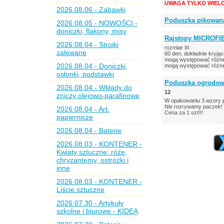
UWAGA TYLKO WIELO
2026.08.06 - Zabawki
Poduszka pikowana
2026.08.05 - NOWOŚCI -
doniczki, flakony, misy
Rajstopy MICROFIB
2026.08.04 - Stroiki
rozmiar III
zalewane
60 den, dokładnie kryją
mogą występować różne 
2026.08.04 - Doniczki,
mogą występować różne
osłonki, podstawki
Poduszka ogrodo
2026.08.04 - Wkłady do
12
zniczy olejowo-parafinowe
W opakowaniu 3 wzory p
Nie rozrywamy paczek!
2026.08.04 - Art.
Cena za 1 szt!!!
papiernicze
2026.08.04 - Baterie
2026.08.03 - KONTENER -
Kwiaty sztuczne: róże,
chryzantemy, ostróżki i
inne
2026.08.03 - KONTENER -
Liście sztuczne
2026.07.30 - Artykuły
szkolne i biurowe - KIDEA