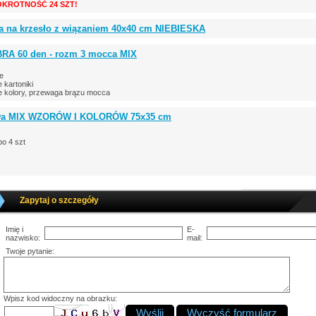
KROTNOŚĆ 24 SZT!
 na krzesło z wiązaniem 40x40 cm NIEBIESKA
RA 60 den - rozm 3 mocca MIX
ce
kartoniki
 kolory, przewaga brązu mocca
wa MIX WZORÓW I KOLORÓW 75x35 cm
o 4 szt
Zapytaj o szczegóły
Imię i
E-
nazwisko:
mail:
Twoje pytanie:
Wpisz kod widoczny na obrazku: