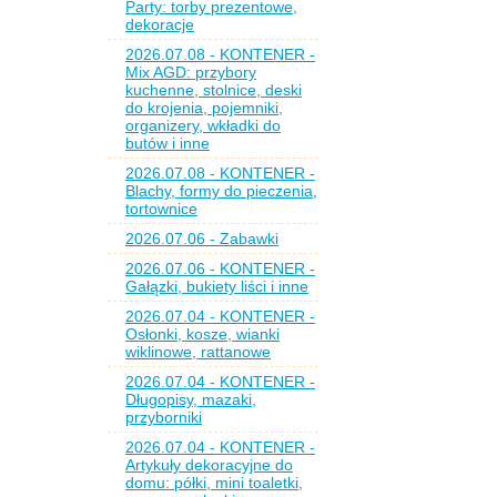
Party: torby prezentowe,
dekoracje
2026.07.08 - KONTENER -
Mix AGD: przybory
kuchenne, stolnice, deski
do krojenia, pojemniki,
organizery, wkładki do
butów i inne
2026.07.08 - KONTENER -
Blachy, formy do pieczenia,
tortownice
2026.07.06 - Zabawki
2026.07.06 - KONTENER -
Gałązki, bukiety liści i inne
2026.07.04 - KONTENER -
Osłonki, kosze, wianki
wiklinowe, rattanowe
2026.07.04 - KONTENER -
Długopisy, mazaki,
przyborniki
2026.07.04 - KONTENER -
Artykuły dekoracyjne do
domu: półki, mini toaletki,