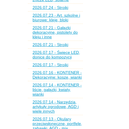
2026.07.24 - Stroiki
2026.07.23 - Art. szkolne i
biurowe: kleje, bloki
2026.07.21 - Gałązki
dekoracyjne, pistolety do
kleju i inne
2026.07.21 - Stroiki
2026.07.17 - Świece LED,
donice do kompozycji
2026.07.17 - Stroiki
2026.07.16 - KONTENER -
Dekoracyjne: kosze, wianki
2026.07.14 - KONTENER -
liście, gałązki, kwiaty,
wianki
2026.07.14 - Narzędzia,
artykuły ogrodowe, AGD i
wiele innych
2026.07.13 - Okulary
przeciwsłoneczne, portfele,
zabawki, AGD - mix