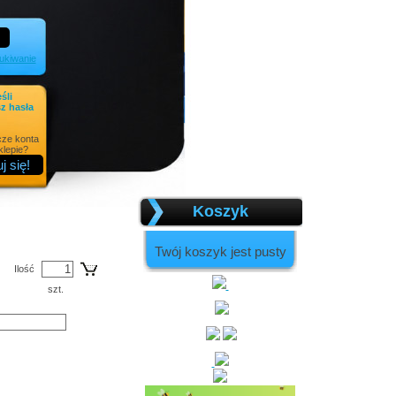
kiwanie
eśli
z hasła
cze konta
lepie?
Koszyk
Twój koszyk jest pusty
Ilość
szt.