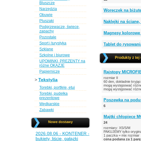
Bluszcze
Narzędzia
Woreczek na biżu
Obuwie
Pluszaki
Naklejki na ścianę
Podgrzewacze, świece,
zapachy
Magnesy kolorowe K
Pozostałe
Sport i turystyka
Tablet do rysowan
Szklane
Szkolne i biurowe
Produkty z tej
UPOMINKI, PREZENTY na
różne OKAZJE
Papiernicze
Rajstopy MICROFIB
rozmiar II
>
Tekstylia
60 den, dokładnie kryją
mogą występować różne 
Torebki, portfele, etui
mogą występować różne
Torebki, pudełka
prezentowe
Poszewka na podu
Wędkarskie
6
Zabawki
Majtki chłopięce M
Nowe dostawy
24
rozmiary: XS/S/M
PAKUJEMY tylko orygina
2026.08.06 - KONTENER -
1 paczka = mix rozmiar
bukiety, liście, gałązki
cena podana za 1 parę