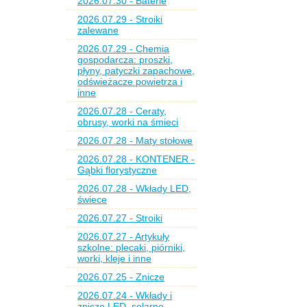
2026.07.30 - Baterie
2026.07.29 - Stroiki
zalewane
2026.07.29 - Chemia
gospodarcza: proszki,
płyny, patyczki zapachowe,
odświeżacze powietrza i
inne
2026.07.28 - Ceraty,
obrusy, worki na śmieci
2026.07.28 - Maty stołowe
2026.07.28 - KONTENER -
Gąbki florystyczne
2026.07.28 - Wkłady LED,
świece
2026.07.27 - Stroiki
2026.07.27 - Artykuły
szkolne: plecaki, piórniki,
worki, kleje i inne
2026.07.25 - Znicze
2026.07.24 - Wkłady i
znicze LED, solarne