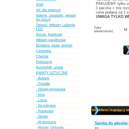
PAKUJEMY tylko or
AGD
1 paczka = mix rozm
Art. dla zwierząt
cena podana za 1 s
Baterie, zapalarki, wkłady
UWAGA TYLKO WI
do zniczy
Świece, Wkłady, Latarnie
Tylko
LED
12
wielokrotność:
Znicze, Kapliczki
Wkłady parafinowe
Biżuteria, paski, breloki
Ceramika
Chemia
Dekoracje
Kosmetyki, uroda
KWIATY SZTUCZNE
- Bukiety
- Dodatki
- Główki wyrobowe
- Inne
- Liście
- Na łodydze
Inni klienci kupujący t
- Piankowe
- Stroiki
- W doniczce
Spinka do włosów 
- Wianki, Girlandy,
12