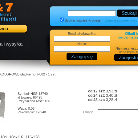
Szukaj również w opisie
Zaawansowane wyszu
ówna
Email użytkownika:
Kliknij j
nie pamiętas
a i wysyłka
Hasło:
Nie masz jesz
w naszym sk
KOLOROWE gładkie no: P002 - 1 szt
od 12 szt:
3,53 zł
Symbol: HSS-18740
od 24 szt:
3,40 zł
id towaru: 96495
od 48 szt:
3,28 zł
Przybliżona ilość:
166
Waga: 0.06
Pakowanie: 12/240
Uwagi:
-104, 104-116, 116-128,