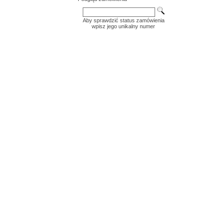
Aby sprawdzić status zamówienia
wpisz jego unikalny numer