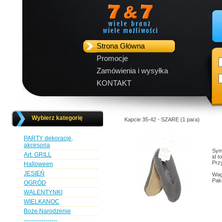
Strona Główna
Promocje
Zamówienia i wysyłka
KONTAKT
Wybierz kategorię
Kapcie 35-42 - SZARE (1 para)
PARTY dekoracje,
akcesoria
Sym
Art. GRILL
id t
Przy
Halloween
JESIEŃ
Wag
Pak
OGRÓD
WALENTYNKI
WIELKANOC
Boże Narodzenie
-----------------