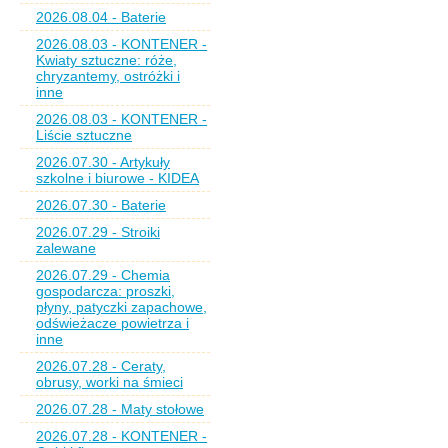
2026.08.04 - Baterie
2026.08.03 - KONTENER -
Kwiaty sztuczne: róże,
chryzantemy, ostróżki i
inne
2026.08.03 - KONTENER -
Liście sztuczne
2026.07.30 - Artykuły
szkolne i biurowe - KIDEA
2026.07.30 - Baterie
2026.07.29 - Stroiki
zalewane
2026.07.29 - Chemia
gospodarcza: proszki,
płyny, patyczki zapachowe,
odświeżacze powietrza i
inne
2026.07.28 - Ceraty,
obrusy, worki na śmieci
2026.07.28 - Maty stołowe
2026.07.28 - KONTENER -