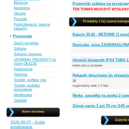
Bluszcze
Pojemniki szklane na przypraw
Narzędzia
TEN TOWAR MUSI BYĆ WYSŁANY
Obuwie
Pluszaki
Produkty z tej samej kategor
Podgrzewacze, świece,
zapachy
Kapcie 35-42 - BEŻOWE (1 para
>
Pozostałe
Sport i turystyka
Doniczka, misa ZAOKRĄGLONA
Szklane
Szkolne i biurowe
UPOMINKI, PREZENTY na
Głośnik bluetooth IPX4 TUBA 
różne OKAZJE
kabel usb w zestawie
Papiernicze
Tekstylia
Rękawki dmuchane do pływania
Torebki, portfele, etui
12
Torebki, pudełka
sugerowany wiek 1-3 lata
prezentowe
Wędkarskie
Nerka, saszetka na pasku 2 suw
Zabawki
Zimne ognie 3 szt 70 cm (145 s
Nowe dostawy
Zapytaj 
2026.08.07 - Kubki
emaliowane,