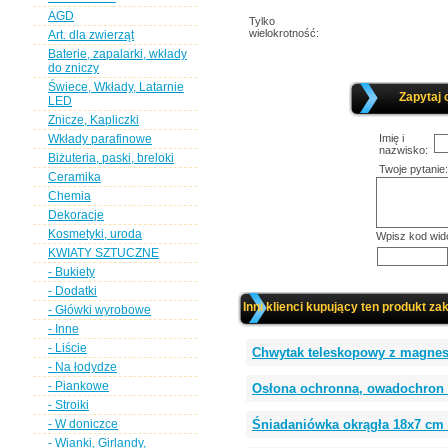
AGD
Tylko
wielokrotność:
Art. dla zwierząt
Baterie, zapalarki, wkłady
do zniczy
Świece, Wkłady, Latarnie
Zapytaj 
LED
Znicze, Kapliczki
Wkłady parafinowe
Imię i
nazwisko:
Biżuteria, paski, breloki
Twoje pytanie:
Ceramika
Chemia
Dekoracje
Kosmetyki, uroda
Wpisz kod wid
KWIATY SZTUCZNE
- Bukiety
- Dodatki
Inni klienci kupujący ten produkt zak
- Główki wyrobowe
- Inne
- Liście
Chwytak teleskopowy z magnese
- Na łodydze
- Piankowe
Osłona ochronna, owadochron 
- Stroiki
- W doniczce
Śniadaniówka okrągła 18x7 c
- Wianki, Girlandy,