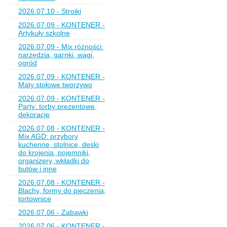
2026.07.10 - Stroiki
2026.07.09 - KONTENER -
Artykuły szkolne
2026.07.09 - Mix różności:
narzędzia, garnki, wagi,
ogród
2026.07.09 - KONTENER -
Maty stołowe tworzywo
2026.07.09 - KONTENER -
Party: torby prezentowe,
dekoracje
2026.07.08 - KONTENER -
Mix AGD: przybory
kuchenne, stolnice, deski
do krojenia, pojemniki,
organizery, wkładki do
butów i inne
2026.07.08 - KONTENER -
Blachy, formy do pieczenia,
tortownice
2026.07.06 - Zabawki
2026.07.06 - KONTENER -