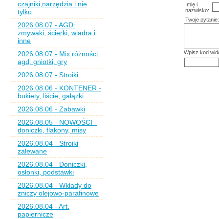
czajniki,narzędzia i nie
Imię i
nazwisko:
tylko
Twoje pytanie:
2026.08.07 - AGD:
zmywaki, ścierki, wiadra i
inne
Wpisz kod wid
2026.08.07 - Mix różności:
agd, gniotki, gry
2026.08.07 - Stroiki
2026.08.06 - KONTENER -
bukiety, liście, gałązki
2026.08.06 - Zabawki
2026.08.05 - NOWOŚCI -
doniczki, flakony, misy
2026.08.04 - Stroiki
zalewane
2026.08.04 - Doniczki,
osłonki, podstawki
2026.08.04 - Wkłady do
zniczy olejowo-parafinowe
2026.08.04 - Art.
papiernicze