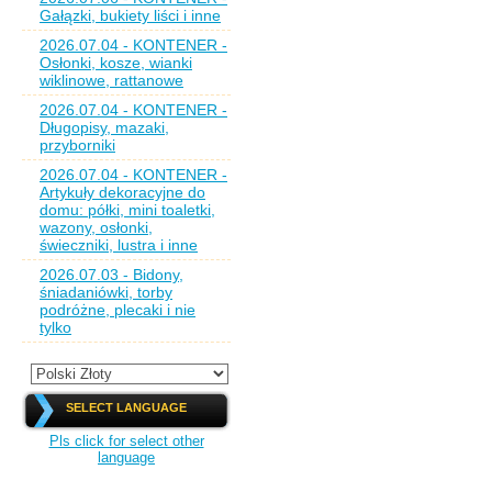
Gałązki, bukiety liści i inne
2026.07.04 - KONTENER -
Osłonki, kosze, wianki
wiklinowe, rattanowe
2026.07.04 - KONTENER -
Długopisy, mazaki,
przyborniki
2026.07.04 - KONTENER -
Artykuły dekoracyjne do
domu: półki, mini toaletki,
wazony, osłonki,
świeczniki, lustra i inne
2026.07.03 - Bidony,
śniadaniówki, torby
podróżne, plecaki i nie
tylko
SELECT LANGUAGE
Pls click for select other
language