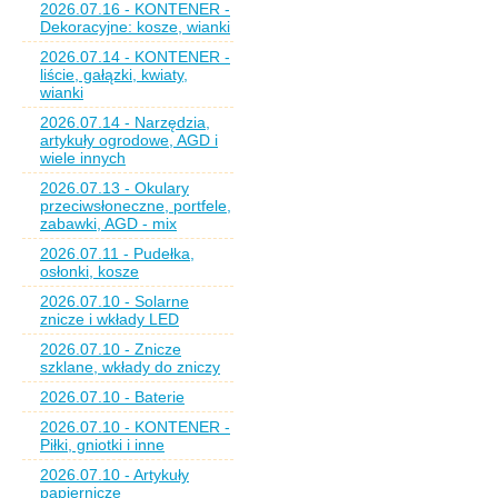
2026.07.16 - KONTENER -
Dekoracyjne: kosze, wianki
2026.07.14 - KONTENER -
liście, gałązki, kwiaty,
wianki
2026.07.14 - Narzędzia,
artykuły ogrodowe, AGD i
wiele innych
2026.07.13 - Okulary
przeciwsłoneczne, portfele,
zabawki, AGD - mix
2026.07.11 - Pudełka,
osłonki, kosze
2026.07.10 - Solarne
znicze i wkłady LED
2026.07.10 - Znicze
szklane, wkłady do zniczy
2026.07.10 - Baterie
2026.07.10 - KONTENER -
Piłki, gniotki i inne
2026.07.10 - Artykuły
papiernicze