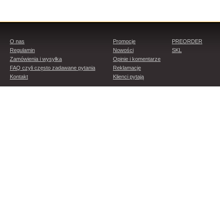
O nas
Promocje
PREORDER
Regulamin
Nowości
SKL
Zamówienia i wysyłka
Opinie i komentarze
FAQ czyli często zadawane pytania
Reklamacje
Kontakt
Klienci pytają