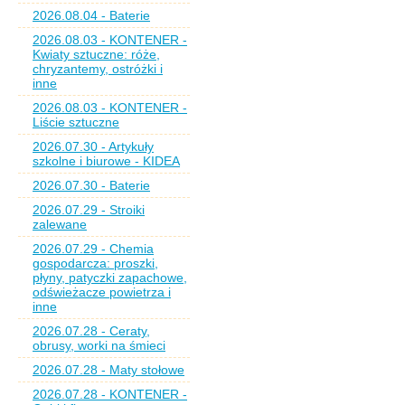
2026.08.04 - Baterie
2026.08.03 - KONTENER -
Kwiaty sztuczne: róże,
chryzantemy, ostróżki i
inne
2026.08.03 - KONTENER -
Liście sztuczne
2026.07.30 - Artykuły
szkolne i biurowe - KIDEA
2026.07.30 - Baterie
2026.07.29 - Stroiki
zalewane
2026.07.29 - Chemia
gospodarcza: proszki,
płyny, patyczki zapachowe,
odświeżacze powietrza i
inne
2026.07.28 - Ceraty,
obrusy, worki na śmieci
2026.07.28 - Maty stołowe
2026.07.28 - KONTENER -