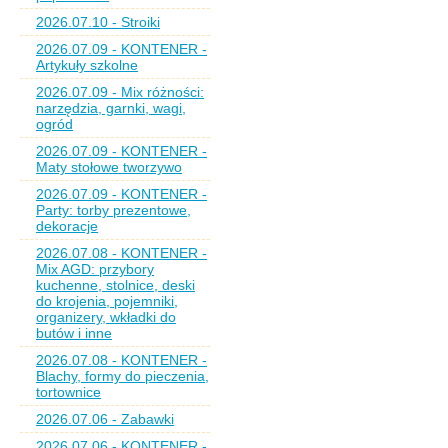
2026.07.10 - Stroiki
2026.07.09 - KONTENER -
Artykuły szkolne
2026.07.09 - Mix różności:
narzędzia, garnki, wagi,
ogród
2026.07.09 - KONTENER -
Maty stołowe tworzywo
2026.07.09 - KONTENER -
Party: torby prezentowe,
dekoracje
2026.07.08 - KONTENER -
Mix AGD: przybory
kuchenne, stolnice, deski
do krojenia, pojemniki,
organizery, wkładki do
butów i inne
2026.07.08 - KONTENER -
Blachy, formy do pieczenia,
tortownice
2026.07.06 - Zabawki
2026.07.06 - KONTENER -