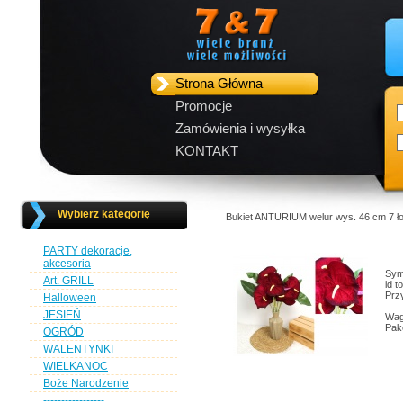
Strona Główna
Promocje
Zamówienia i wysyłka
KONTAKT
Wybierz kategorię
Bukiet ANTURIUM welur wys. 46 cm 7 
PARTY dekoracje,
akcesoria
Sym
Art. GRILL
id t
Przy
Halloween
JESIEŃ
Wag
Pak
OGRÓD
WALENTYNKI
WIELKANOC
Boże Narodzenie
-----------------