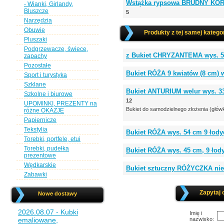
Wstążka rypsowa BRUDNY KORA
- Wianki, Girlandy,
Bluszcze
5
Narzędzia
Obuwie
Produkty z tej samej kategor
Pluszaki
Podgrzewacze, świece,
z Bukiet CHRYZANTEMA wys. 52
zapachy
Pozostałe
Bukiet RÓŻA 9 kwiatów (8 cm
Sport i turystyka
Szklane
Bukiet ANTURIUM welur wys. 33
Szkolne i biurowe
12
UPOMINKI, PREZENTY na
Bukiet do samodzielnego złożenia (główk
różne OKAZJE
Papiernicze
Tekstylia
Bukiet RÓŻA wys. 54 cm 9 łody
Torebki, portfele, etui
Torebki, pudełka
Bukiet RÓŻA wys. 45 cm, 9 ło
prezentowe
Wędkarskie
Bukiet sztuczny RÓŻYCZKA nie
Zabawki
Zapytaj 
Nowe dostawy
2026.08.07 - Kubki
Imię i
emaliowane,
nazwisko: