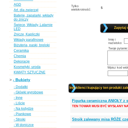
AGD
Tylko
5
wielokrotność:
Art. dla zwierząt
Baterie, zapalarki, wkłady
do zniczy
Świece, Wkłady, Latarnie
Zapytaj 
LED
Znicze, Kapliczki
Wkłady parafinowe
Imię i
nazwisko:
Biżuteria, paski, breloki
Twoje pytanie:
Ceramika
Chemia
Dekoracje
Kosmetyki, uroda
Wpisz kod wid
KWIATY SZTUCZNE
>
- Bukiety
- Dodatki
Inni klienci kupujący ten produkt zak
- Główki wyrobowe
- Inne
Figurka ceramiczna ANIOŁY z
- Liście
TEN TOWAR MUSI BYĆ WYSŁANY NA
- Na łodydze
- Piankowe
Stroik zalewany misa RÓŻE cze
- Stroiki
- W doniczce