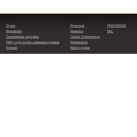
O nas
Promocje
PREORDER
Regulamin
Nowości
SKL
Zamówienia i wysyłka
Opinie i komentarze
FAQ czyli często zadawane pytania
Reklamacje
Kontakt
Klienci pytają