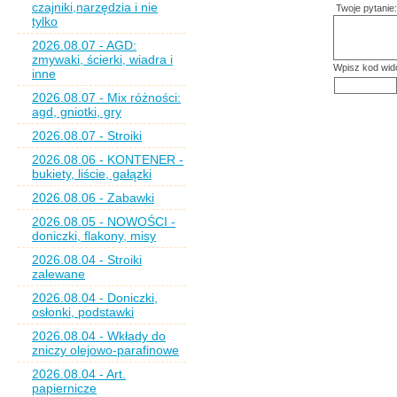
czajniki,narzędzia i nie
Twoje pytanie:
tylko
2026.08.07 - AGD:
zmywaki, ścierki, wiadra i
Wpisz kod wid
inne
2026.08.07 - Mix różności:
agd, gniotki, gry
2026.08.07 - Stroiki
2026.08.06 - KONTENER -
bukiety, liście, gałązki
2026.08.06 - Zabawki
2026.08.05 - NOWOŚCI -
doniczki, flakony, misy
2026.08.04 - Stroiki
zalewane
2026.08.04 - Doniczki,
osłonki, podstawki
2026.08.04 - Wkłady do
zniczy olejowo-parafinowe
2026.08.04 - Art.
papiernicze