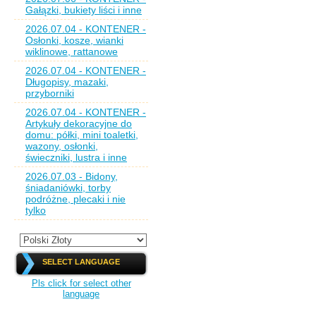
Gałązki, bukiety liści i inne
2026.07.04 - KONTENER -
Osłonki, kosze, wianki
wiklinowe, rattanowe
2026.07.04 - KONTENER -
Długopisy, mazaki,
przyborniki
2026.07.04 - KONTENER -
Artykuły dekoracyjne do
domu: półki, mini toaletki,
wazony, osłonki,
świeczniki, lustra i inne
2026.07.03 - Bidony,
śniadaniówki, torby
podróżne, plecaki i nie
tylko
SELECT LANGUAGE
Pls click for select other
language