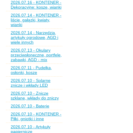
2026.07.16 - KONTENER -
Dekoracyjne: kosze, wianki
2026.07.14 - KONTENER -
liście, gałązki, kwiaty,
wianki
2026.07.14 - Narzędzia,
artykuły ogrodowe, AGD i
wiele innych
2026.07.13 - Okulary
przeciwsłoneczne, portfele,
zabawki, AGD - mix
2026.07.11 - Pudełka,
osłonki, kosze
2026.07.10 - Solarne
znicze i wkłady LED
2026.07.10 - Znicze
szklane, wkłady do zniczy
2026.07.10 - Baterie
2026.07.10 - KONTENER -
Piłki, gniotki i inne
2026.07.10 - Artykuły
papiernicze