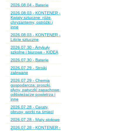
2026.08.04 - Baterie
2026.08.03 - KONTENER -
Kwiaty sztuczne: róże,
chryzantemy, ostróżki i
inne
2026.08.03 - KONTENER -
Liście sztuczne
2026.07.30 - Artykuły
szkolne i biurowe - KIDEA
2026.07.30 - Baterie
2026.07.29 - Stroiki
zalewane
2026.07.29 - Chemia
gospodarcza: proszki,
płyny, patyczki zapachowe,
odświeżacze powietrza i
inne
2026.07.28 - Ceraty,
obrusy, worki na śmieci
2026.07.28 - Maty stołowe
2026.07.28 - KONTENER -