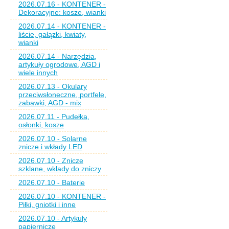
2026.07.16 - KONTENER -
Dekoracyjne: kosze, wianki
2026.07.14 - KONTENER -
liście, gałązki, kwiaty,
wianki
2026.07.14 - Narzędzia,
artykuły ogrodowe, AGD i
wiele innych
2026.07.13 - Okulary
przeciwsłoneczne, portfele,
zabawki, AGD - mix
2026.07.11 - Pudełka,
osłonki, kosze
2026.07.10 - Solarne
znicze i wkłady LED
2026.07.10 - Znicze
szklane, wkłady do zniczy
2026.07.10 - Baterie
2026.07.10 - KONTENER -
Piłki, gniotki i inne
2026.07.10 - Artykuły
papiernicze