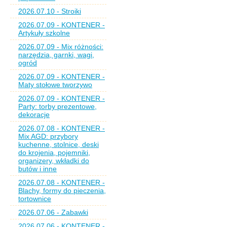
2026.07.10 - Stroiki
2026.07.09 - KONTENER -
Artykuły szkolne
2026.07.09 - Mix różności:
narzędzia, garnki, wagi,
ogród
2026.07.09 - KONTENER -
Maty stołowe tworzywo
2026.07.09 - KONTENER -
Party: torby prezentowe,
dekoracje
2026.07.08 - KONTENER -
Mix AGD: przybory
kuchenne, stolnice, deski
do krojenia, pojemniki,
organizery, wkładki do
butów i inne
2026.07.08 - KONTENER -
Blachy, formy do pieczenia,
tortownice
2026.07.06 - Zabawki
2026.07.06 - KONTENER -