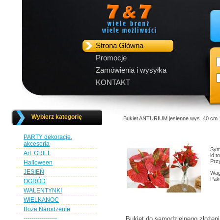
Strona Główna
Promocje
Zamówienia i wysyłka
KONTAKT
Wybierz kategorię
Bukiet ANTURIUM jesienne wys. 40 c
PARTY dekoracje,
akcesoria
Sym
Art. GRILL
id t
Przy
Halloween
JESIEŃ
Wag
Pak
OGRÓD
WALENTYNKI
WIELKANOC
Boże Narodzenie
-----------------
Bukiet do samodzielnego złożenia