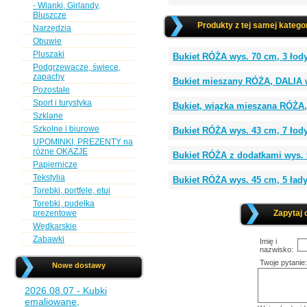
- Wianki, Girlandy,
Bluszcze
Produkty z tej samej kategor
Narzędzia
Obuwie
Pluszaki
Bukiet RÓŻA wys. 70 cm, 3 łod
Podgrzewacze, świece,
zapachy
Bukiet mieszany RÓŻA, DALIA 
Pozostałe
Sport i turystyka
Bukiet, wiązka mieszana RÓŻA,
Szklane
Szkolne i biurowe
Bukiet RÓŻA wys. 43 cm, 7 ł
UPOMINKI, PREZENTY na
różne OKAZJE
Bukiet RÓŻA z dodatkami wys. 
Papiernicze
Tekstylia
Bukiet RÓŻA wys. 45 cm, 5 ład
Torebki, portfele, etui
Torebki, pudełka
prezentowe
Zapytaj 
Wędkarskie
Zabawki
Imię i
nazwisko:
Twoje pytanie:
Nowe dostawy
2026.08.07 - Kubki
emaliowane,