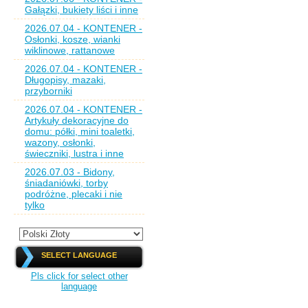
Gałązki, bukiety liści i inne
2026.07.04 - KONTENER -
Osłonki, kosze, wianki
wiklinowe, rattanowe
2026.07.04 - KONTENER -
Długopisy, mazaki,
przyborniki
2026.07.04 - KONTENER -
Artykuły dekoracyjne do
domu: półki, mini toaletki,
wazony, osłonki,
świeczniki, lustra i inne
2026.07.03 - Bidony,
śniadaniówki, torby
podróżne, plecaki i nie
tylko
SELECT LANGUAGE
Pls click for select other
language