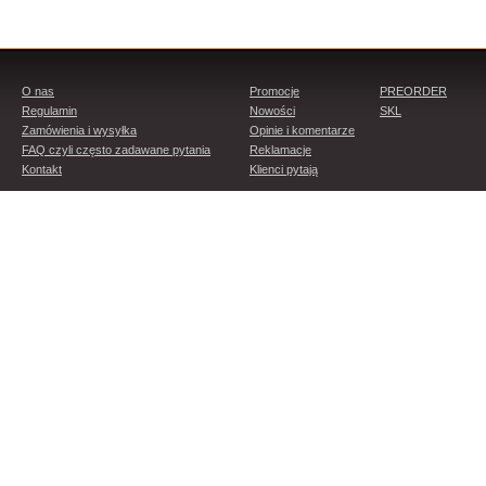
O nas
Promocje
PREORDER
Regulamin
Nowości
SKL
Zamówienia i wysyłka
Opinie i komentarze
FAQ czyli często zadawane pytania
Reklamacje
Kontakt
Klienci pytają