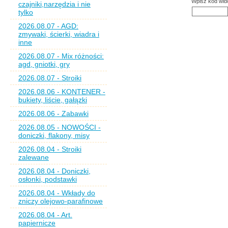
Wpisz kod wid
czajniki,narzędzia i nie
tylko
2026.08.07 - AGD:
zmywaki, ścierki, wiadra i
inne
2026.08.07 - Mix różności:
agd, gniotki, gry
2026.08.07 - Stroiki
2026.08.06 - KONTENER -
bukiety, liście, gałązki
2026.08.06 - Zabawki
2026.08.05 - NOWOŚCI -
doniczki, flakony, misy
2026.08.04 - Stroiki
zalewane
2026.08.04 - Doniczki,
osłonki, podstawki
2026.08.04 - Wkłady do
zniczy olejowo-parafinowe
2026.08.04 - Art.
papiernicze