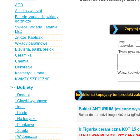
AGD
Art. dla zwierząt
Baterie, zapalarki, wkłady
do zniczy
Świece, Wkłady, Latarnie
Zapytaj 
LED
Znicze, Kapliczki
Imię i
Wkłady parafinowe
nazwisko:
Biżuteria, paski, breloki
Twoje pytanie:
Ceramika
Chemia
Dekoracje
Wpisz kod wid
Kosmetyki, uroda
KWIATY SZTUCZNE
>
- Bukiety
Inni klienci kupujący ten produkt zak
- Dodatki
- Główki wyrobowe
- Inne
Bukiet ANTURIUM jesienne wy
- Liście
Bukiet do samodzielnego złożenia (główk
- Na łodydze
- Piankowe
b Figurka ceramiczna KOT 15 
- Stroiki
TEN TOWAR MUSI BYĆ WYSŁANY NA
- W doniczce