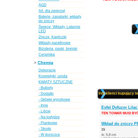
AGD
Art. dla zwierząt
Baterie, zapalarki, wkłady
do zniczy
Świece, Wkłady, Latarnie
LED
Znicze, Kapliczki
Wkłady parafinowe
Biżuteria, paski, breloki
Ceramika
>
Chemia
Dekoracje
Kosmetyki, uroda
KWIATY SZTUCZNE
- Bukiety
Inni klienci kupujący t
- Dodatki
- Główki wyrobowe
- Inne
Eyfel Dyfuzor Lila
- Liście
TEN TOWAR MUSI BY
- Na łodydze
- Piankowe
Wkład do zniczy PR
- Stroiki
15
- W doniczce
śr. 5,8 cm