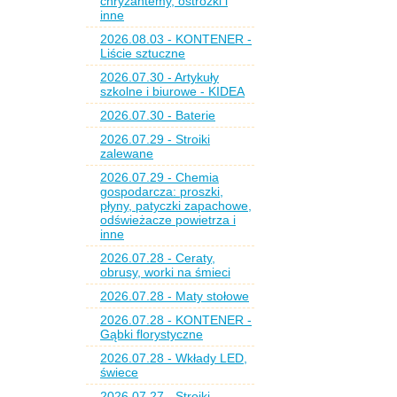
chryzantemy, ostróżki i
inne
2026.08.03 - KONTENER -
Liście sztuczne
2026.07.30 - Artykuły
szkolne i biurowe - KIDEA
2026.07.30 - Baterie
2026.07.29 - Stroiki
zalewane
2026.07.29 - Chemia
gospodarcza: proszki,
płyny, patyczki zapachowe,
odświeżacze powietrza i
inne
2026.07.28 - Ceraty,
obrusy, worki na śmieci
2026.07.28 - Maty stołowe
2026.07.28 - KONTENER -
Gąbki florystyczne
2026.07.28 - Wkłady LED,
świece
2026.07.27 - Stroiki