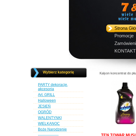
Strona Gł
Promocje
Zamówieni
KONTAKT
Wybierz kategorię
Kalyon koncentrat do pł
PARTY dekoracje,
akcesoria
Art. GRILL
Halloween
JESIEŃ
OGRÓD
WALENTYNKI
WIELKANOC
Boże Narodzenie
-----------------
TEN TOWAR MUSI