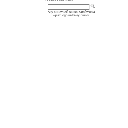
Aby sprawdzić status zamówienia
wpisz jego unikalny numer