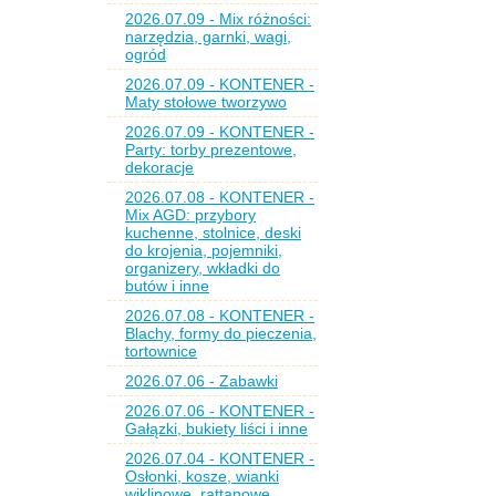
2026.07.09 - Mix różności:
narzędzia, garnki, wagi,
ogród
2026.07.09 - KONTENER -
Maty stołowe tworzywo
2026.07.09 - KONTENER -
Party: torby prezentowe,
dekoracje
2026.07.08 - KONTENER -
Mix AGD: przybory
kuchenne, stolnice, deski
do krojenia, pojemniki,
organizery, wkładki do
butów i inne
2026.07.08 - KONTENER -
Blachy, formy do pieczenia,
tortownice
2026.07.06 - Zabawki
2026.07.06 - KONTENER -
Gałązki, bukiety liści i inne
2026.07.04 - KONTENER -
Osłonki, kosze, wianki
wiklinowe, rattanowe