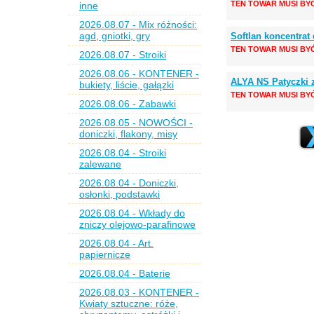
TEN TOWAR MUSI BY
inne
2026.08.07 - Mix różności:
agd, gniotki, gry
Softlan koncentrat
TEN TOWAR MUSI BY
2026.08.07 - Stroiki
2026.08.06 - KONTENER -
ALYA NS Patyczki
bukiety, liście, gałązki
TEN TOWAR MUSI BY
2026.08.06 - Zabawki
2026.08.05 - NOWOŚCI -
doniczki, flakony, misy
2026.08.04 - Stroiki
zalewane
2026.08.04 - Doniczki,
osłonki, podstawki
2026.08.04 - Wkłady do
zniczy olejowo-parafinowe
2026.08.04 - Art.
papiernicze
2026.08.04 - Baterie
2026.08.03 - KONTENER -
Kwiaty sztuczne: róże,