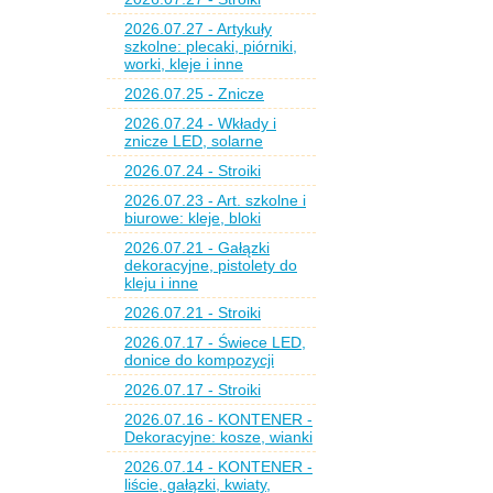
2026.07.27 - Artykuły
szkolne: plecaki, piórniki,
worki, kleje i inne
2026.07.25 - Znicze
2026.07.24 - Wkłady i
znicze LED, solarne
2026.07.24 - Stroiki
2026.07.23 - Art. szkolne i
biurowe: kleje, bloki
2026.07.21 - Gałązki
dekoracyjne, pistolety do
kleju i inne
2026.07.21 - Stroiki
2026.07.17 - Świece LED,
donice do kompozycji
2026.07.17 - Stroiki
2026.07.16 - KONTENER -
Dekoracyjne: kosze, wianki
2026.07.14 - KONTENER -
liście, gałązki, kwiaty,