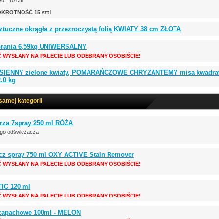
ość: 10 cm
KROTNOŚĆ 15 szt!
sztuczne okrągła z przezroczystą folią KWIATY 38 cm ZŁOTA
 prania 6,59kg UNIWERSALNY
Ć WYSŁANY NA PALECIE LUB ODEBRANY OSOBIŚCIE!
JESIENNY zielone kwiaty, POMARAŃCZOWE CHRYZANTEMY misa kwadrat 
2.0 kg
 samej kategorii
rza 7spray 250 ml RÓŻA
ego odświeżacza
cz spray 750 ml OXY ACTIVE Stain Remover
Ć WYSŁANY NA PALECIE LUB ODEBRANY OSOBIŚCIE!
TIC 120 ml
Ć WYSŁANY NA PALECIE LUB ODEBRANY OSOBIŚCIE!
 zapachowe 100ml - MELON