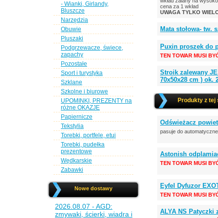
wkład zalany na wysok
- Wianki, Girlandy,
cena za 1 wkład
Bluszcze
UWAGA TYLKO WIELO
Narzędzia
Mata stołowa- tw. 
Obuwie
Pluszaki
Puxin proszek do
Podgrzewacze, świece,
zapachy
TEN TOWAR MUSI BY
Pozostałe
Stroik zalewany 
Sport i turystyka
70x50x28 cm ) ok. 
Szklane
Szkolne i biurowe
Produkty z tej
UPOMINKI, PREZENTY na
różne OKAZJE
Papiernicze
Odświeżacz powiet
Tekstylia
pasuje do automatyczn
Torebki, portfele, etui
Torebki, pudełka
prezentowe
Astonish odplamia
Wędkarskie
TEN TOWAR MUSI BY
Zabawki
Eyfel Dyfuzor EXO
Nowe dostawy
TEN TOWAR MUSI BY
2026.08.07 - AGD:
ALYA NS Patyczki
zmywaki, ścierki, wiadra i