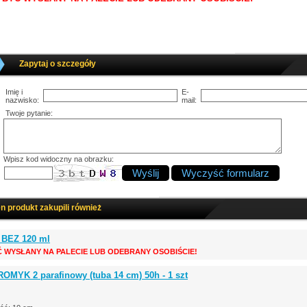
Zapytaj o szczegóły
Imię i
E-
nazwisko:
mail:
Twoje pytanie:
Wpisz kod widoczny na obrazku:
en produkt zakupili również
c BEZ 120 ml
Ć WYSŁANY NA PALECIE LUB ODEBRANY OSOBIŚCIE!
OMYK 2 parafinowy (tuba 14 cm) 50h - 1 szt