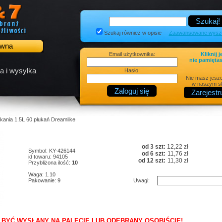
Szukaj również w opisie
Zaawansowane wyszu
ówna
Email użytkownika:
Kliknij j
nie pamiętas
a i wysyłka
Hasło:
Nie masz jesz
w naszym sk
ukania 1.5L 60 płukań Dreamlike
od 3 szt:
12,22 zł
Symbol: KY-426144
od 6 szt:
11,76 zł
id towaru: 94105
od 12 szt:
11,30 zł
Przybliżona ilość:
10
Waga: 1.10
Pakowanie: 9
Uwagi:
 BYĆ WYSŁANY NA PALECIE LUB ODEBRANY OSOBIŚCIE!