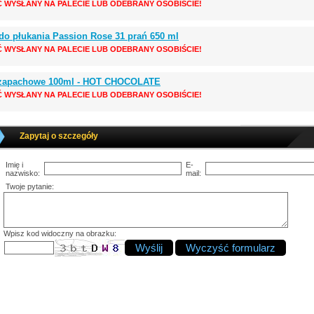
Ć WYSŁANY NA PALECIE LUB ODEBRANY OSOBIŚCIE!
 do płukania Passion Rose 31 prań 650 ml
Ć WYSŁANY NA PALECIE LUB ODEBRANY OSOBIŚCIE!
 zapachowe 100ml - HOT CHOCOLATE
Ć WYSŁANY NA PALECIE LUB ODEBRANY OSOBIŚCIE!
Zapytaj o szczegóły
Imię i
E-
nazwisko:
mail:
Twoje pytanie:
Wpisz kod widoczny na obrazku: