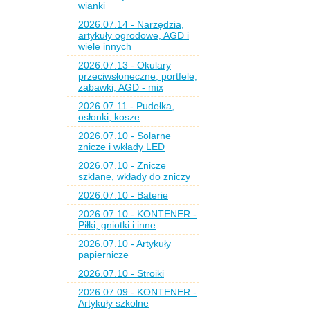
wianki
2026.07.14 - Narzędzia,
artykuły ogrodowe, AGD i
wiele innych
2026.07.13 - Okulary
przeciwsłoneczne, portfele,
zabawki, AGD - mix
2026.07.11 - Pudełka,
osłonki, kosze
2026.07.10 - Solarne
znicze i wkłady LED
2026.07.10 - Znicze
szklane, wkłady do zniczy
2026.07.10 - Baterie
2026.07.10 - KONTENER -
Piłki, gniotki i inne
2026.07.10 - Artykuły
papiernicze
2026.07.10 - Stroiki
2026.07.09 - KONTENER -
Artykuły szkolne