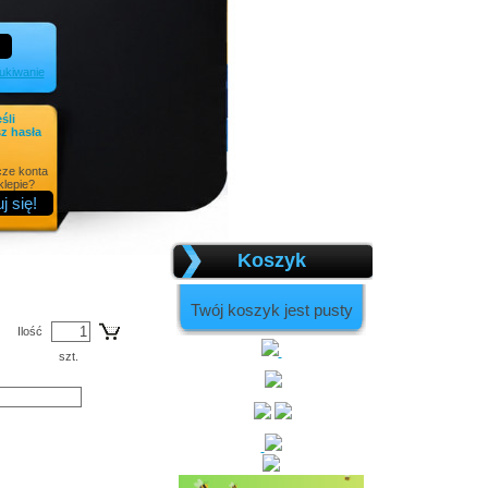
kiwanie
eśli
z hasła
cze konta
lepie?
Koszyk
Twój koszyk jest pusty
Ilość
szt.