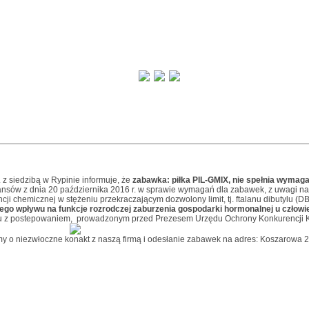
. z siedzibą w Rypinie informuje, że
zabawka: piłka PIL-GMIX, nie spełnia wymag
nansów z dnia 20 października 2016 r. w sprawie wymagań dla zabawek, z uwagi n
cji chemicznej w stężeniu przekraczającym dozwolony limit, tj. ftalanu dibutylu (DB
ego wpływu na funkcje rozrodczej zaburzenia gospodarki hormonalnej u człowi
zku z postepowaniem, prowadzonym przed Prezesem Urzędu Ochrony Konkurencji
my o niezwłoczne konakt z naszą firmą i odesłanie zabawek na adres: Koszarowa 