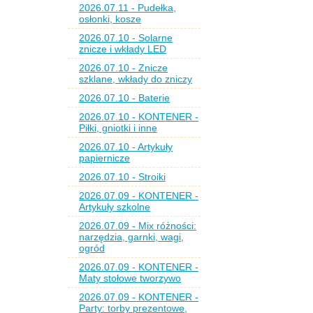
2026.07.11 - Pudełka,
osłonki, kosze
2026.07.10 - Solarne
znicze i wkłady LED
2026.07.10 - Znicze
szklane, wkłady do zniczy
2026.07.10 - Baterie
2026.07.10 - KONTENER -
Piłki, gniotki i inne
2026.07.10 - Artykuły
papiernicze
2026.07.10 - Stroiki
2026.07.09 - KONTENER -
Artykuły szkolne
2026.07.09 - Mix różności:
narzędzia, garnki, wagi,
ogród
2026.07.09 - KONTENER -
Maty stołowe tworzywo
2026.07.09 - KONTENER -
Party: torby prezentowe,