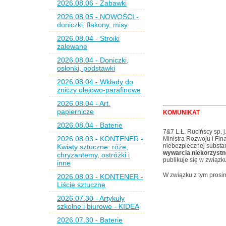
2026.08.06 - Zabawki
2026.08.05 - NOWOŚCI -
doniczki, flakony, misy
2026.08.04 - Stroiki
zalewane
2026.08.04 - Doniczki,
osłonki, podstawki
2026.08.04 - Wkłady do
zniczy olejowo-parafinowe
2026.08.04 - Art.
papiernicze
KOMUNIKAT
2026.08.04 - Baterie
7&7 L.Ł. Rucińscy sp. j
2026.08.03 - KONTENER -
Ministra Rozwoju i Fi
niebezpiecznej substan
Kwiaty sztuczne: róże,
wywarcia niekorzystn
chryzantemy, ostróżki i
publikuje się w zwią
inne
W związku z tym prosi
2026.08.03 - KONTENER -
Liście sztuczne
2026.07.30 - Artykuły
szkolne i biurowe - KIDEA
2026.07.30 - Baterie