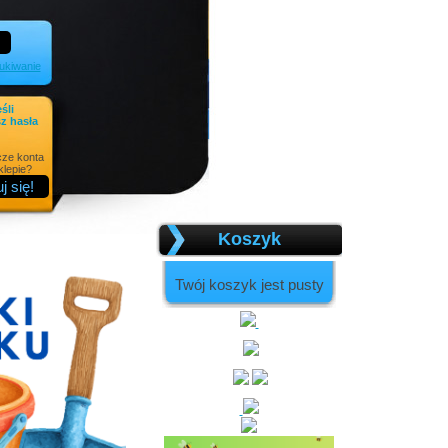
kiwanie
eśli
z hasła
cze konta
lepie?
Koszyk
Twój koszyk jest pusty