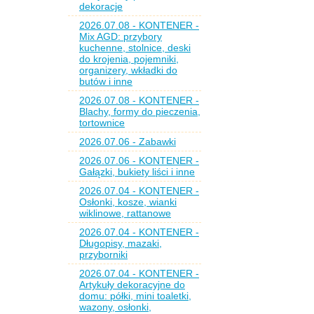
dekoracje
2026.07.08 - KONTENER -
Mix AGD: przybory
kuchenne, stolnice, deski
do krojenia, pojemniki,
organizery, wkładki do
butów i inne
2026.07.08 - KONTENER -
Blachy, formy do pieczenia,
tortownice
2026.07.06 - Zabawki
2026.07.06 - KONTENER -
Gałązki, bukiety liści i inne
2026.07.04 - KONTENER -
Osłonki, kosze, wianki
wiklinowe, rattanowe
2026.07.04 - KONTENER -
Długopisy, mazaki,
przyborniki
2026.07.04 - KONTENER -
Artykuły dekoracyjne do
domu: półki, mini toaletki,
wazony, osłonki,