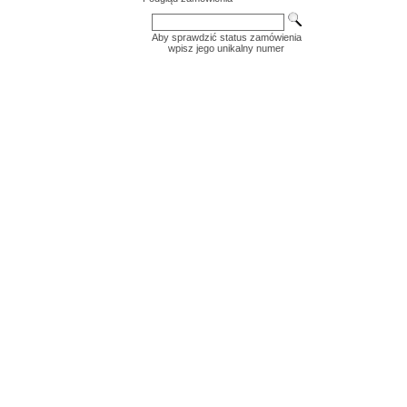
Aby sprawdzić status zamówienia
wpisz jego unikalny numer