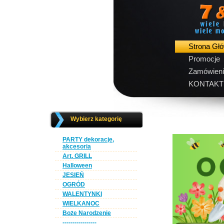
Strona Gł
Promocje
Zamówieni
KONTAKT
Wybierz kategorię
PARTY dekoracje,
akcesoria
Art. GRILL
Halloween
JESIEŃ
OGRÓD
WALENTYNKI
WIELKANOC
Boże Narodzenie
-----------------