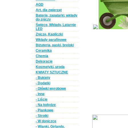
AGD
Art. dla zwierząt
Baterie, zapalarki, wkłady
do zniczy
Świece, Wkłady, Latarnie
LED
Znicze, Kapliczki
Wkłady parafinowe
Biżuteria, paski, breloki
Ceramika
Chemia
Dekoracje
Kosmetyki, uroda
KWIATY SZTUCZNE
- Bukiety
- Dodatki
- Główki wyrobowe
- Inne
- Liście
- Na łodydze
- Piankowe
- Stroiki
- W doniczce
- Wianki, Girlandy,