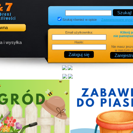
Szukaj również w opisie
Zaawansowane wyszu
ówna
Email użytkownika:
Kliknij j
nie pamiętas
a i wysyłka
Hasło:
Nie masz jesz
w naszym sk