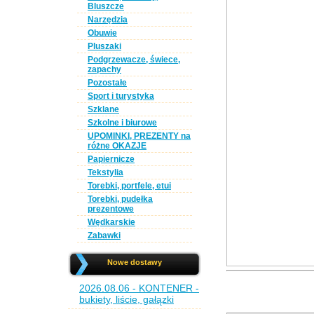
Bluszcze
Narzędzia
Obuwie
Pluszaki
Podgrzewacze, świece,
zapachy
Pozostałe
Sport i turystyka
Szklane
Szkolne i biurowe
UPOMINKI, PREZENTY na
różne OKAZJE
Papiernicze
Tekstylia
Torebki, portfele, etui
Torebki, pudełka
prezentowe
Wędkarskie
Zabawki
Nowe dostawy
2026.08.06 - KONTENER -
bukiety, liście, gałązki