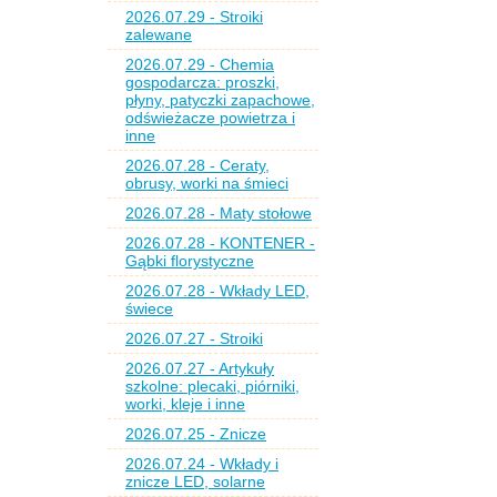
2026.07.29 - Stroiki
zalewane
2026.07.29 - Chemia
gospodarcza: proszki,
płyny, patyczki zapachowe,
odświeżacze powietrza i
inne
2026.07.28 - Ceraty,
obrusy, worki na śmieci
2026.07.28 - Maty stołowe
2026.07.28 - KONTENER -
Gąbki florystyczne
2026.07.28 - Wkłady LED,
świece
2026.07.27 - Stroiki
2026.07.27 - Artykuły
szkolne: plecaki, piórniki,
worki, kleje i inne
2026.07.25 - Znicze
2026.07.24 - Wkłady i
znicze LED, solarne