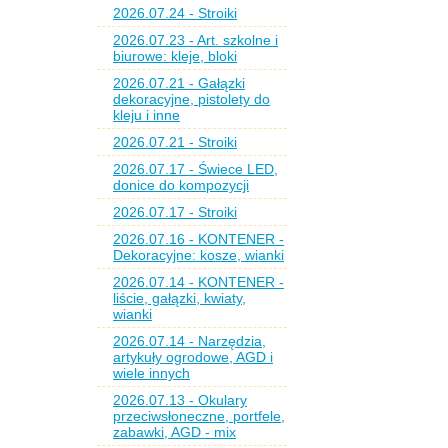
2026.07.24 - Stroiki
2026.07.23 - Art. szkolne i
biurowe: kleje, bloki
2026.07.21 - Gałązki
dekoracyjne, pistolety do
kleju i inne
2026.07.21 - Stroiki
2026.07.17 - Świece LED,
donice do kompozycji
2026.07.17 - Stroiki
2026.07.16 - KONTENER -
Dekoracyjne: kosze, wianki
2026.07.14 - KONTENER -
liście, gałązki, kwiaty,
wianki
2026.07.14 - Narzędzia,
artykuły ogrodowe, AGD i
wiele innych
2026.07.13 - Okulary
przeciwsłoneczne, portfele,
zabawki, AGD - mix