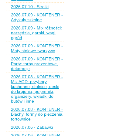
2026.07.10 - Stroiki
2026.07.09 - KONTENER -
Artykuły szkolne
2026.07.09 - Mix różności:
narzędzia, garnki, wagi,
ogród
2026.07.09 - KONTENER -
Maty stołowe tworzywo
2026.07.09 - KONTENER -
Party: torby prezentowe,
dekoracje
2026.07.08 - KONTENER -
Mix AGD: przybory
kuchenne, stolnice, deski
do krojenia, pojemniki,
organizery, wkładki do
butów i inne
2026.07.08 - KONTENER -
Blachy, formy do pieczenia,
tortownice
2026.07.06 - Zabawki
2026.07.06 - KONTENER -