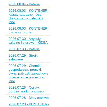
2026.08.04 - Baterie
2026.08.03 - KONTENER -
Kwiaty sztuczne: róże,
chryzantemy, ostróżki i
inne
2026.08.03 - KONTENER -
Liście sztuczne
2026.07.30 - Artykuły
szkolne i biurowe - KIDEA
2026.07.30 - Baterie
2026.07.29 - Stroiki
zalewane
2026.07.29 - Chemia
gospodarcza: proszki,
płyny, patyczki zapachowe,
odświeżacze powietrza i
inne
2026.07.28 - Ceraty,
obrusy, worki na śmieci
2026.07.28 - Maty stołowe
2026.07.28 - KONTENER -