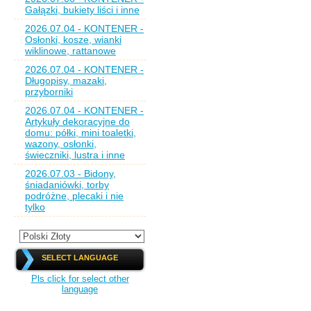
Gałązki, bukiety liści i inne
2026.07.04 - KONTENER -
Osłonki, kosze, wianki
wiklinowe, rattanowe
2026.07.04 - KONTENER -
Długopisy, mazaki,
przyborniki
2026.07.04 - KONTENER -
Artykuły dekoracyjne do
domu: półki, mini toaletki,
wazony, osłonki,
świeczniki, lustra i inne
2026.07.03 - Bidony,
śniadaniówki, torby
podróżne, plecaki i nie
tylko
SELECT LANGUAGE
Pls click for select other
language