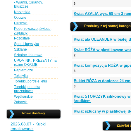
- Wianki, Girlandy,
6
Bluszcze
Narzędzia
Kwiat AZALIA wys. 69 cm 3-ram
Obuwie
Pluszaki
Produkty z tej samej kategor
Podgrzewacze, świece,
zapachy
Pozostałe
Kwiat ala OLEANDER w białej d
Sport i turystyka
Szklane
Kwiat RÓŻA w plastikowym waz
Szkolne i biurowe
2
UPOMINKI, PREZENTY na
różne OKAZJE
Kwiat kompozycja RÓŻA w gipso
Papiernicze
3
Tekstylia
Bukiet RÓŻA w doniczce 24 cm 1
Torebki, portfele, etui
3
Torebki, pudełka
prezentowe
Kwiat STORCZYK silikonowy w 
Wędkarskie
środkiem
Zabawki
Kwiat sztuczny w plastikowej 
Nowe dostawy
2026.08.07 - Kubki
Zapytaj 
emaliowane,