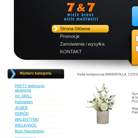
Strona Główna
Promocje
Zamówienia i wysyłka
KONTAKT
Wybierz kategorię
Kwiat kompozycja MANDEVILLA, CZOSN
PARTY dekoracje,
akcesoria
Sym
Art. GRILL
id t
Przy
Halloween
JESIEŃ
Wag
Pak
OGRÓD
WALENTYNKI
WIELKANOC
Boże Narodzenie
-----------------