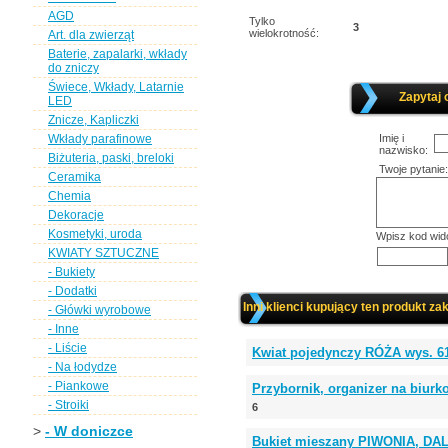
AGD
Tylko
3
wielokrotność:
Art. dla zwierząt
Baterie, zapalarki, wkłady
do zniczy
Świece, Wkłady, Latarnie
Zapytaj 
LED
Znicze, Kapliczki
Wkłady parafinowe
Imię i
nazwisko:
Biżuteria, paski, breloki
Twoje pytanie:
Ceramika
Chemia
Dekoracje
Kosmetyki, uroda
Wpisz kod wid
KWIATY SZTUCZNE
- Bukiety
- Dodatki
Inni klienci kupujący ten produkt zak
- Główki wyrobowe
- Inne
- Liście
Kwiat pojedynczy RÓŻA wys. 6
- Na łodydze
- Piankowe
Przybornik, organizer na biur
- Stroiki
6
>
- W doniczce
Bukiet mieszany PIWONIA, DALI