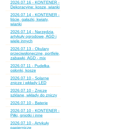
2026.07.16 - KONTENER -
Dekoracyjne: kosze, wianki
2026.07.14 - KONTENER -
liście, gałązki, kwiaty,
wianki
2026.07.14 - Narzędzia,
artykuły ogrodowe, AGD i
wiele innych
2026.07.13 - Okulary
przeciwsłoneczne, portfele,
zabawki, AGD - mix
2026.07.11 - Pudełka,
osłonki, kosze
2026.07.10 - Solarne
znicze i wkłady LED
2026.07.10 - Znicze
szklane, wkłady do zniczy
2026.07.10 - Baterie
2026.07.10 - KONTENER -
Piłki, gniotki i inne
2026.07.10 - Artykuły
papiernicze