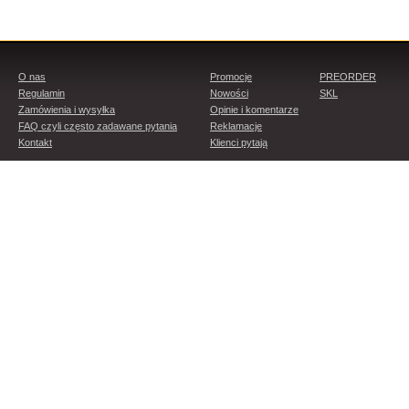
O nas
Promocje
PREORDER
Regulamin
Nowości
SKL
Zamówienia i wysyłka
Opinie i komentarze
FAQ czyli często zadawane pytania
Reklamacje
Kontakt
Klienci pytają