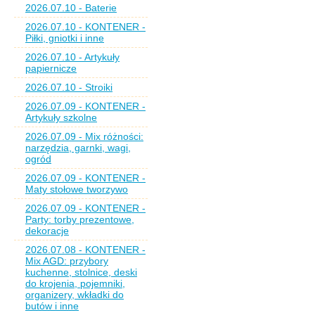
2026.07.10 - Baterie
2026.07.10 - KONTENER -
Piłki, gniotki i inne
2026.07.10 - Artykuły
papiernicze
2026.07.10 - Stroiki
2026.07.09 - KONTENER -
Artykuły szkolne
2026.07.09 - Mix różności:
narzędzia, garnki, wagi,
ogród
2026.07.09 - KONTENER -
Maty stołowe tworzywo
2026.07.09 - KONTENER -
Party: torby prezentowe,
dekoracje
2026.07.08 - KONTENER -
Mix AGD: przybory
kuchenne, stolnice, deski
do krojenia, pojemniki,
organizery, wkładki do
butów i inne