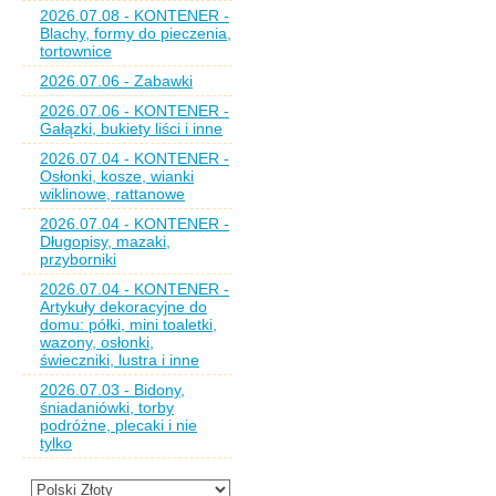
2026.07.08 - KONTENER -
Blachy, formy do pieczenia,
tortownice
2026.07.06 - Zabawki
2026.07.06 - KONTENER -
Gałązki, bukiety liści i inne
2026.07.04 - KONTENER -
Osłonki, kosze, wianki
wiklinowe, rattanowe
2026.07.04 - KONTENER -
Długopisy, mazaki,
przyborniki
2026.07.04 - KONTENER -
Artykuły dekoracyjne do
domu: półki, mini toaletki,
wazony, osłonki,
świeczniki, lustra i inne
2026.07.03 - Bidony,
śniadaniówki, torby
podróżne, plecaki i nie
tylko