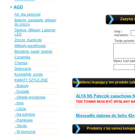
>
AGD
Art. dla zwierząt
Zapytaj 
Baterie, zapalarki, wkłady
do zniczy
Świece, Wkłady, Latarnie
Imię i
LED
nazwisko:
Znicze, Kapliczki
Twoje pytanie:
Wkłady parafinowe
Biżuteria, paski, breloki
Ceramika
Wpisz kod wid
Chemia
Dekoracje
Kosmetyki, uroda
KWIATY SZTUCZNE
Inni klienci kupujący ten produkt zak
- Bukiety
- Dodatki
ALYA NS Patyczki zapachowe N
- Główki wyrobowe
TEN TOWAR MUSI BYĆ WYSŁANY NA
- Inne
- Liście
- Na łodydze
Mieszadło stalowe do farby 42x
- Piankowe
- Stroiki
Produkty z tej samej kategor
- W doniczce