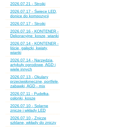
2026.07.21 - Stroiki
2026.07.17 - Świece LED,
donice do kompozycji
2026.07.17 - Stroiki
2026.07.16 - KONTENER -
Dekoracyjne: kosze, wianki
2026.07.14 - KONTENER -
liście, gałązki, kwiaty,
wianki
2026.07.14 - Narzędzia,
artykuły ogrodowe, AGD i
wiele innych
2026.07.13 - Okulary
przeciwsłoneczne, portfele,
zabawki, AGD - mix
2026.07.11 - Pudełka,
osłonki, kosze
2026.07.10 - Solarne
znicze i wkłady LED
2026.07.10 - Znicze
szklane, wkłady do zniczy