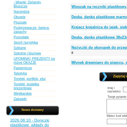
- Wianki, Girlandy,
Bluszcze
Wieszak na ręczniki plastiko
Narzędzia
Deska, denko plastikowe marmu
Obuwie
Pluszaki
Krajacz krajalnica do jajek, si
Podgrzewacze, świece,
zapachy
Pozostałe
Deska, denko plastikowe 38x23
Sport i turystyka
Nożyczki do skorupek do przepi
Szklane
8
Szkolne i biurowe
UPOMINKI, PREZENTY na
Młynek drewniany do pieprzu, 
różne OKAZJE
Papiernicze
Tekstylia
Zapytaj 
Torebki, portfele, etui
Torebki, pudełka
prezentowe
Imię i
nazwisko:
Wędkarskie
Twoje pytanie:
Zabawki
Nowe dostawy
Wpisz kod wid
2026.08.10 - Doniczki
plastikowe, wkłady do