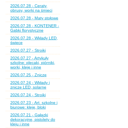
2026.07.28 - Ceraty,
obrusy, worki na śmieci
2026.07.28 - Maty stołowe
2026.07.28 - KONTENER -
Gąbki florystyczne
2026.07.28 - Wkłady LED,
świece
2026.07.27 - Stroiki
2026.07.27 - Artykuły
szkolne: plecaki, piórniki,
worki, kleje i inne
2026.07.25 - Znicze
2026.07.24 - Wkłady i
znicze LED, solarne
2026.07.24 - Stroiki
2026.07.23 - Art. szkolne i
biurowe: kleje, bloki
2026.07.21 - Gałązki
dekoracyjne, pistolety do
kleju i inne