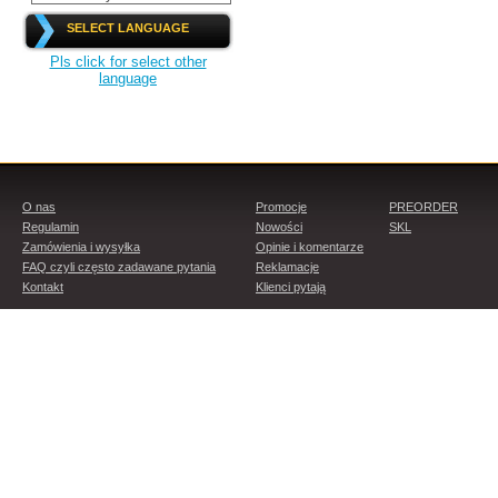
SELECT LANGUAGE
Pls click for select other
language
O nas
Promocje
PREORDER
Regulamin
Nowości
SKL
Zamówienia i wysyłka
Opinie i komentarze
FAQ czyli często zadawane pytania
Reklamacje
Kontakt
Klienci pytają