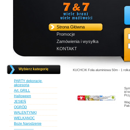
Strona Główna
Promocje
Zamówienia i wysyłka
KONTAKT
Wybierz kategorię
KUCHCIK Folia aluminiowa 50m - 1 rolk
PARTY dekoracje,
akcesoria
Sym
Art. GRILL
id t
Przy
Halloween
JESIEŃ
Wag
Pak
OGRÓD
WALENTYNKI
WIELKANOC
Boże Narodzenie
-----------------