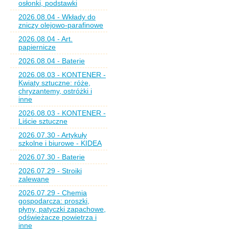
osłonki, podstawki
2026.08.04 - Wkłady do
zniczy olejowo-parafinowe
2026.08.04 - Art.
papiernicze
2026.08.04 - Baterie
2026.08.03 - KONTENER -
Kwiaty sztuczne: róże,
chryzantemy, ostróżki i
inne
2026.08.03 - KONTENER -
Liście sztuczne
2026.07.30 - Artykuły
szkolne i biurowe - KIDEA
2026.07.30 - Baterie
2026.07.29 - Stroiki
zalewane
2026.07.29 - Chemia
gospodarcza: proszki,
płyny, patyczki zapachowe,
odświeżacze powietrza i
inne