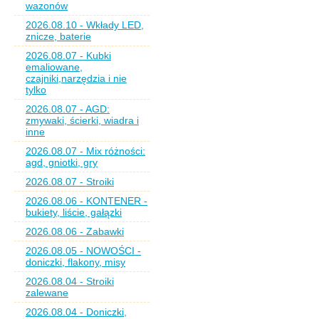
wazonów
2026.08.10 - Wkłady LED,
znicze, baterie
2026.08.07 - Kubki
emaliowane,
czajniki,narzędzia i nie
tylko
2026.08.07 - AGD:
zmywaki, ścierki, wiadra i
inne
2026.08.07 - Mix różności:
agd, gniotki, gry
2026.08.07 - Stroiki
2026.08.06 - KONTENER -
bukiety, liście, gałązki
2026.08.06 - Zabawki
2026.08.05 - NOWOŚCI -
doniczki, flakony, misy
2026.08.04 - Stroiki
zalewane
2026.08.04 - Doniczki,