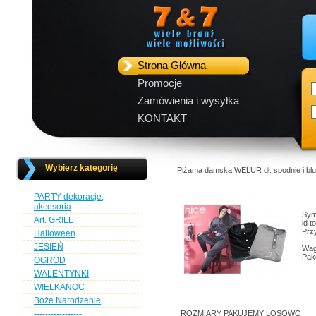
Strona Główna
Promocje
Zamówienia i wysyłka
KONTAKT
Wybierz kategorię
Piżama damska WELUR dł. spodnie i bl
PARTY dekoracje,
akcesoria
Sym
Art. GRILL
id t
Przy
Halloween
JESIEŃ
Wag
Pak
OGRÓD
WALENTYNKI
WIELKANOC
Boże Narodzenie
-----------------
ROZMIARY PAKUJEMY LOSOWO