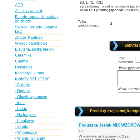
(M, L, XL, XXL)
AGD
sprzedajemy na pełne, orginalne paczki
cena za 1 piżamę (spodnie i bluzka)
Art. dla zwierząt
Baterie, zapalarki, wkłady
do zniczy
Tylko
2
wielokrotność:
Świece, Wkłady, Latarnie
LED
Znicze, Kapliczki
Wkłady parafinowe
Zapytaj 
Biżuteria, paski, breloki
Ceramika
Imię i
Chemia
nazwisko:
Dekoracje
Twoje pytanie:
Kosmetyki, uroda
KWIATY SZTUCZNE
- Bukiety
Wpisz kod wid
- Dodatki
- Główki wyrobowe
- Inne
- Liście
Produkty z tej samej kategor
- Na łodydze
- Piankowe
Poduszka Jasiek MIX WZORÓW
- Stroiki
10
- W doniczce
W opakowaniu 5 wzorów po 2 szt
- Wianki, Girlandy,