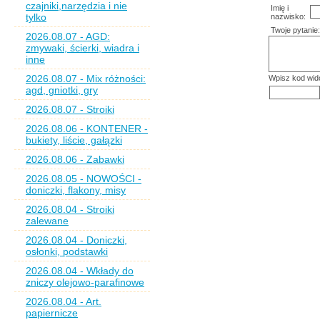
czajniki,narzędzia i nie
Imię i
tylko
nazwisko:
Twoje pytanie:
2026.08.07 - AGD:
zmywaki, ścierki, wiadra i
inne
2026.08.07 - Mix różności:
Wpisz kod wid
agd, gniotki, gry
2026.08.07 - Stroiki
2026.08.06 - KONTENER -
bukiety, liście, gałązki
2026.08.06 - Zabawki
2026.08.05 - NOWOŚCI -
doniczki, flakony, misy
2026.08.04 - Stroiki
zalewane
2026.08.04 - Doniczki,
osłonki, podstawki
2026.08.04 - Wkłady do
zniczy olejowo-parafinowe
2026.08.04 - Art.
papiernicze