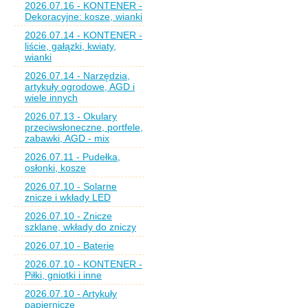
2026.07.16 - KONTENER -
Dekoracyjne: kosze, wianki
2026.07.14 - KONTENER -
liście, gałązki, kwiaty,
wianki
2026.07.14 - Narzędzia,
artykuły ogrodowe, AGD i
wiele innych
2026.07.13 - Okulary
przeciwsłoneczne, portfele,
zabawki, AGD - mix
2026.07.11 - Pudełka,
osłonki, kosze
2026.07.10 - Solarne
znicze i wkłady LED
2026.07.10 - Znicze
szklane, wkłady do zniczy
2026.07.10 - Baterie
2026.07.10 - KONTENER -
Piłki, gniotki i inne
2026.07.10 - Artykuły
papiernicze