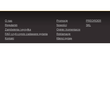
O nas
Promocje
PREORDER
Regulamin
Nowości
SKL
Zamówienia i wysyłka
Opinie i komentarze
FAQ czyli często zadawane pytania
Reklamacje
Kontakt
Klienci pytają