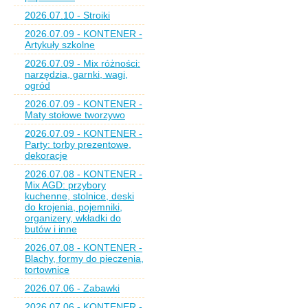
2026.07.10 - Stroiki
2026.07.09 - KONTENER -
Artykuły szkolne
2026.07.09 - Mix różności:
narzędzia, garnki, wagi,
ogród
2026.07.09 - KONTENER -
Maty stołowe tworzywo
2026.07.09 - KONTENER -
Party: torby prezentowe,
dekoracje
2026.07.08 - KONTENER -
Mix AGD: przybory
kuchenne, stolnice, deski
do krojenia, pojemniki,
organizery, wkładki do
butów i inne
2026.07.08 - KONTENER -
Blachy, formy do pieczenia,
tortownice
2026.07.06 - Zabawki
2026.07.06 - KONTENER -