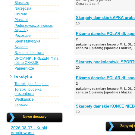
Nie rozrywamy paczek!
Bluszcze
Cena za 1 szt!!!
Narzędzia
Obuwie
Skarpety damskie ŁAPKA grube
Pluszaki
10
Podgrzewacze, świece,
zapachy
Piżama damska POLAR dł. spodn
Pozostałe
2
Sport i turystyka
pakujemy rozmiary losowo M, L, XL,
Szklane
cena za 1 piżamę (spodnie i bluzka)
Szkolne i biurowe
UPOMINKI, PREZENTY na
Skarpety podkolanówki SPORT
różne OKAZJE
20
Papiernicze
>
Tekstylia
Piżama damska POLAR dł. spodn
Torebki, portfele, etui
2
pakujemy rozmiary losowo M, L, XL,
Torebki, pudełka
cena za 1 piżamę (spodnie i bluzka)
prezentowe
Wędkarskie
Zabawki
Skarpety damskie KOŃCE NIEBI
10
Nowe dostawy
Zapytaj 
2026.08.07 - Kubki
emaliowane,