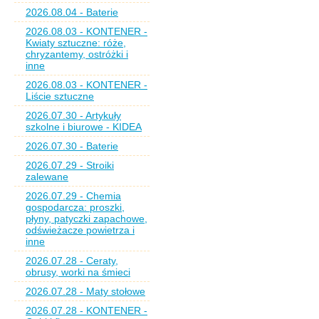
2026.08.04 - Baterie
2026.08.03 - KONTENER -
Kwiaty sztuczne: róże,
chryzantemy, ostróżki i
inne
2026.08.03 - KONTENER -
Liście sztuczne
2026.07.30 - Artykuły
szkolne i biurowe - KIDEA
2026.07.30 - Baterie
2026.07.29 - Stroiki
zalewane
2026.07.29 - Chemia
gospodarcza: proszki,
płyny, patyczki zapachowe,
odświeżacze powietrza i
inne
2026.07.28 - Ceraty,
obrusy, worki na śmieci
2026.07.28 - Maty stołowe
2026.07.28 - KONTENER -