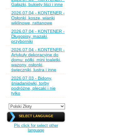
Gałązki, bukiety liści i inne
2026.07.04 - KONTENER -
Osłonki, kosze, wianki
wiklinowe, rattanowe
2026.07.04 - KONTENER -
Długopisy, mazaki,
przyborniki
2026.07.04 - KONTENER -
Artykuły dekoracyjne do
domu: półki, mini toaletki,
wazony, osłonki,
świeczniki, lustra i inne
2026.07.03 - Bidony,
śniadaniówki, torby
podróżne, plecaki i nie
tylko
SELECT LANGUAGE
Pls click for select other
language