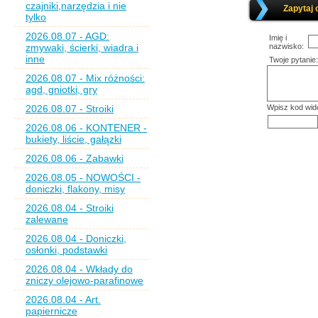
czajniki,narzędzia i nie
Zapytaj 
tylko
2026.08.07 - AGD:
Imię i
zmywaki, ścierki, wiadra i
nazwisko:
inne
Twoje pytanie:
2026.08.07 - Mix różności:
agd, gniotki, gry
2026.08.07 - Stroiki
Wpisz kod wid
2026.08.06 - KONTENER -
bukiety, liście, gałązki
2026.08.06 - Zabawki
2026.08.05 - NOWOŚCI -
doniczki, flakony, misy
2026.08.04 - Stroiki
zalewane
2026.08.04 - Doniczki,
osłonki, podstawki
2026.08.04 - Wkłady do
zniczy olejowo-parafinowe
2026.08.04 - Art.
papiernicze