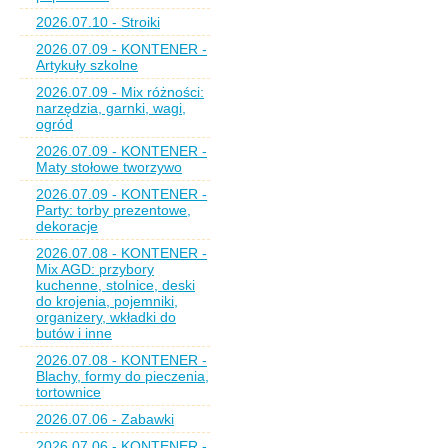
2026.07.10 - Stroiki
2026.07.09 - KONTENER -
Artykuły szkolne
2026.07.09 - Mix różności:
narzędzia, garnki, wagi,
ogród
2026.07.09 - KONTENER -
Maty stołowe tworzywo
2026.07.09 - KONTENER -
Party: torby prezentowe,
dekoracje
2026.07.08 - KONTENER -
Mix AGD: przybory
kuchenne, stolnice, deski
do krojenia, pojemniki,
organizery, wkładki do
butów i inne
2026.07.08 - KONTENER -
Blachy, formy do pieczenia,
tortownice
2026.07.06 - Zabawki
2026.07.06 - KONTENER -