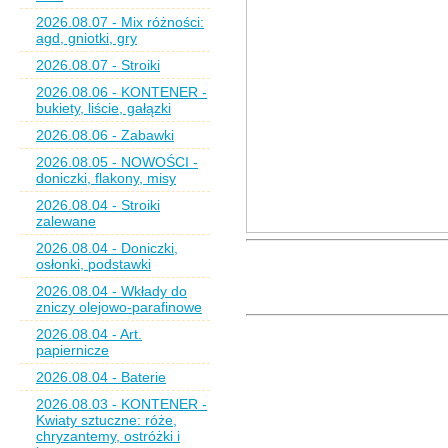
2026.08.07 - Mix różności:
agd, gniotki, gry
2026.08.07 - Stroiki
2026.08.06 - KONTENER -
bukiety, liście, gałązki
2026.08.06 - Zabawki
2026.08.05 - NOWOŚCI -
doniczki, flakony, misy
2026.08.04 - Stroiki
zalewane
2026.08.04 - Doniczki,
osłonki, podstawki
2026.08.04 - Wkłady do
zniczy olejowo-parafinowe
2026.08.04 - Art.
papiernicze
2026.08.04 - Baterie
2026.08.03 - KONTENER -
Kwiaty sztuczne: róże,
chryzantemy, ostróżki i