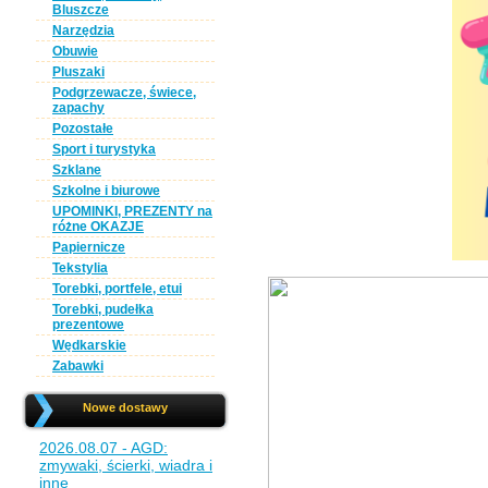
Bluszcze
Narzędzia
Obuwie
Pluszaki
Podgrzewacze, świece,
zapachy
Pozostałe
Sport i turystyka
Szklane
Szkolne i biurowe
UPOMINKI, PREZENTY na
różne OKAZJE
Papiernicze
Tekstylia
Torebki, portfele, etui
Torebki, pudełka
prezentowe
Wędkarskie
Zabawki
Nowe dostawy
2026.08.07 - AGD:
zmywaki, ścierki, wiadra i
inne