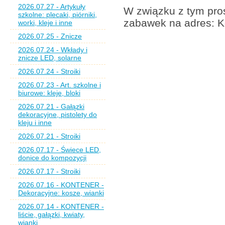
2026.07.27 - Artykuły
W związku z tym pros
szkolne: plecaki, piórniki,
zabawek na adres: K
worki, kleje i inne
2026.07.25 - Znicze
2026.07.24 - Wkłady i
znicze LED, solarne
2026.07.24 - Stroiki
2026.07.23 - Art. szkolne i
biurowe: kleje, bloki
2026.07.21 - Gałązki
dekoracyjne, pistolety do
kleju i inne
2026.07.21 - Stroiki
2026.07.17 - Świece LED,
donice do kompozycji
2026.07.17 - Stroiki
2026.07.16 - KONTENER -
Dekoracyjne: kosze, wianki
2026.07.14 - KONTENER -
liście, gałązki, kwiaty,
wianki