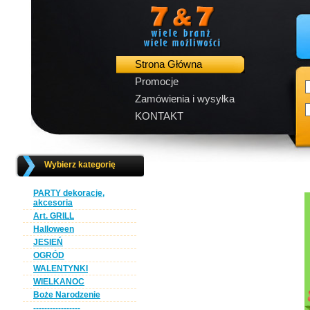
Strona Główna
Promocje
Zamówienia i wysyłka
KONTAKT
Wybierz kategorię
PARTY dekoracje,
akcesoria
Art. GRILL
Halloween
JESIEŃ
OGRÓD
WALENTYNKI
WIELKANOC
Boże Narodzenie
-----------------