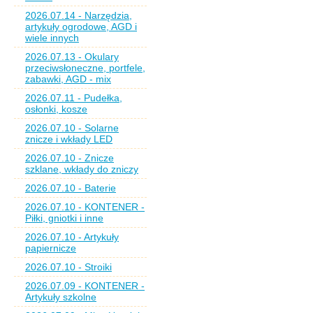
2026.07.14 - Narzędzia,
artykuły ogrodowe, AGD i
wiele innych
2026.07.13 - Okulary
przeciwsłoneczne, portfele,
zabawki, AGD - mix
2026.07.11 - Pudełka,
osłonki, kosze
2026.07.10 - Solarne
znicze i wkłady LED
2026.07.10 - Znicze
szklane, wkłady do zniczy
2026.07.10 - Baterie
2026.07.10 - KONTENER -
Piłki, gniotki i inne
2026.07.10 - Artykuły
papiernicze
2026.07.10 - Stroiki
2026.07.09 - KONTENER -
Artykuły szkolne