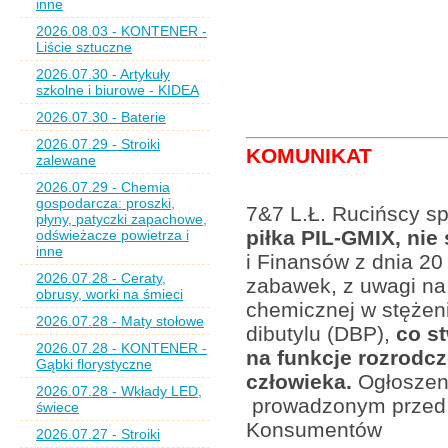
inne
2026.08.03 - KONTENER -
Liście sztuczne
2026.07.30 - Artykuły
szkolne i biurowe - KIDEA
2026.07.30 - Baterie
2026.07.29 - Stroiki
KOMUNIKAT
zalewane
2026.07.29 - Chemia
gospodarcza: proszki,
7&7 L.Ł. Rucińscy sp.
płyny, patyczki zapachowe,
piłka PIL-GMIX, ni
odświeżacze powietrza i
inne
i Finansów z dnia 20
2026.07.28 - Ceraty,
zabawek, z uwagi na
obrusy, worki na śmieci
chemicznej w stężeni
2026.07.28 - Maty stołowe
dibutylu (DBP),
co st
2026.07.28 - KONTENER -
na funkcje rozrodc
Gąbki florystyczne
człowieka.
Ogłoszeni
2026.07.28 - Wkłady LED,
prowadzonym przed 
świece
Konsumentów
2026.07.27 - Stroiki