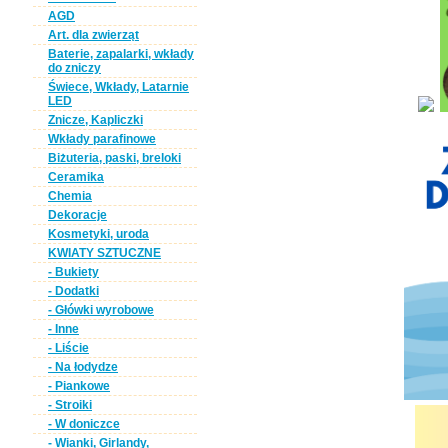
AGD
Art. dla zwierząt
Baterie, zapalarki, wkłady
do zniczy
Świece, Wkłady, Latarnie
LED
Znicze, Kapliczki
Wkłady parafinowe
Biżuteria, paski, breloki
Ceramika
Chemia
Dekoracje
Kosmetyki, uroda
KWIATY SZTUCZNE
- Bukiety
- Dodatki
- Główki wyrobowe
- Inne
- Liście
- Na łodydze
- Piankowe
- Stroiki
- W doniczce
- Wianki, Girlandy,