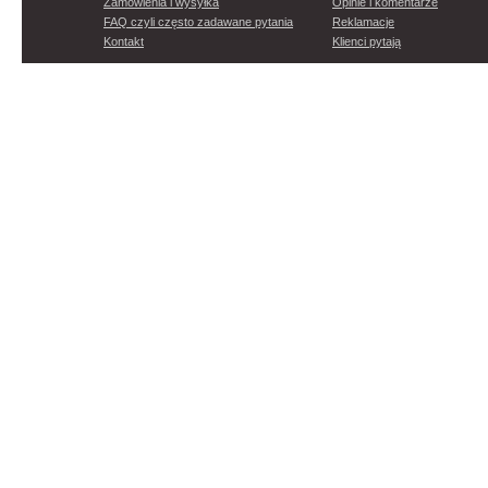
Zamówienia i wysyłka
Opinie i komentarze
FAQ czyli często zadawane pytania
Reklamacje
Kontakt
Klienci pytają