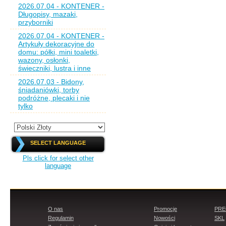
2026.07.04 - KONTENER -
Długopisy, mazaki,
przyborniki
2026.07.04 - KONTENER -
Artykuły dekoracyjne do
domu: półki, mini toaletki,
wazony, osłonki,
świeczniki, lustra i inne
2026.07.03 - Bidony,
śniadaniówki, torby
podróżne, plecaki i nie
tylko
SELECT LANGUAGE
Pls click for select other
language
O nas
Promocje
PR
Regulamin
Nowości
SKL