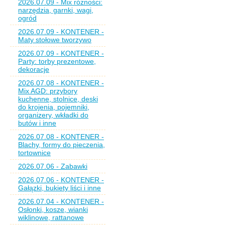
2026.07.09 - Mix różności:
narzędzia, garnki, wagi,
ogród
2026.07.09 - KONTENER -
Maty stołowe tworzywo
2026.07.09 - KONTENER -
Party: torby prezentowe,
dekoracje
2026.07.08 - KONTENER -
Mix AGD: przybory
kuchenne, stolnice, deski
do krojenia, pojemniki,
organizery, wkładki do
butów i inne
2026.07.08 - KONTENER -
Blachy, formy do pieczenia,
tortownice
2026.07.06 - Zabawki
2026.07.06 - KONTENER -
Gałązki, bukiety liści i inne
2026.07.04 - KONTENER -
Osłonki, kosze, wianki
wiklinowe, rattanowe