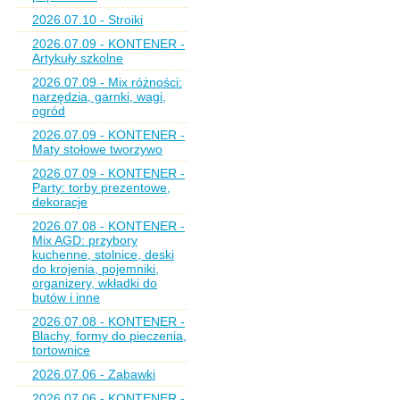
2026.07.10 - Stroiki
2026.07.09 - KONTENER -
Artykuły szkolne
2026.07.09 - Mix różności:
narzędzia, garnki, wagi,
ogród
2026.07.09 - KONTENER -
Maty stołowe tworzywo
2026.07.09 - KONTENER -
Party: torby prezentowe,
dekoracje
2026.07.08 - KONTENER -
Mix AGD: przybory
kuchenne, stolnice, deski
do krojenia, pojemniki,
organizery, wkładki do
butów i inne
2026.07.08 - KONTENER -
Blachy, formy do pieczenia,
tortownice
2026.07.06 - Zabawki
2026.07.06 - KONTENER -