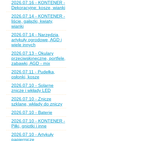
2026.07.16 - KONTENER -
Dekoracyjne: kosze, wianki
2026.07.14 - KONTENER -
liście, gałązki, kwiaty,
wianki
2026.07.14 - Narzędzia,
artykuły ogrodowe, AGD i
wiele innych
2026.07.13 - Okulary
przeciwsłoneczne, portfele,
zabawki, AGD - mix
2026.07.11 - Pudełka,
osłonki, kosze
2026.07.10 - Solarne
znicze i wkłady LED
2026.07.10 - Znicze
szklane, wkłady do zniczy
2026.07.10 - Baterie
2026.07.10 - KONTENER -
Piłki, gniotki i inne
2026.07.10 - Artykuły
papiernicze