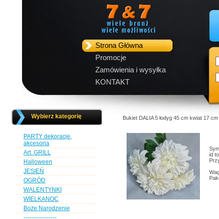
Strona Główna
Promocje
Zamówienia i wysyłka
KONTAKT
Wybierz kategorię
Bukiet DALIA 5 łodyg 45 cm kwiat 17 cm
PARTY dekoracje,
akcesoria
Sym
Art. GRILL
id t
Przy
Halloween
JESIEŃ
Wag
Pak
OGRÓD
WALENTYNKI
WIELKANOC
Boże Narodzenie
-----------------