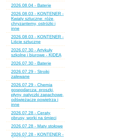
2026.08.04 - Baterie
2026.08.03 - KONTENER -
Kwiaty sztuczne: róże,
chryzantemy, ostróżki i
inne
2026.08.03 - KONTENER -
Liście sztuczne
2026.07.30 - Artykuły
szkolne i biurowe - KIDEA
2026.07.30 - Baterie
2026.07.29 - Stroiki
zalewane
2026.07.29 - Chemia
gospodarcza: proszki,
płyny, patyczki zapachowe,
odświeżacze powietrza i
inne
2026.07.28 - Ceraty,
obrusy, worki na śmieci
2026.07.28 - Maty stołowe
2026.07.28 - KONTENER -