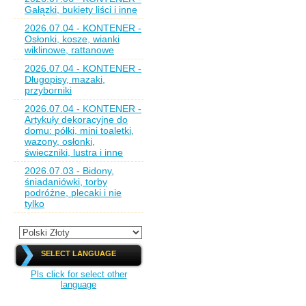
Gałązki, bukiety liści i inne
2026.07.04 - KONTENER -
Osłonki, kosze, wianki
wiklinowe, rattanowe
2026.07.04 - KONTENER -
Długopisy, mazaki,
przyborniki
2026.07.04 - KONTENER -
Artykuły dekoracyjne do
domu: półki, mini toaletki,
wazony, osłonki,
świeczniki, lustra i inne
2026.07.03 - Bidony,
śniadaniówki, torby
podróżne, plecaki i nie
tylko
SELECT LANGUAGE
Pls click for select other
language