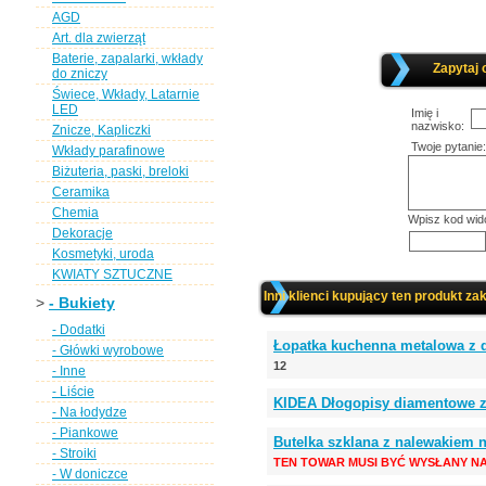
AGD
Art. dla zwierząt
Baterie, zapalarki, wkłady
Zapytaj 
do zniczy
Świece, Wkłady, Latarnie
LED
Imię i
nazwisko:
Znicze, Kapliczki
Twoje pytanie:
Wkłady parafinowe
Biżuteria, paski, breloki
Ceramika
Chemia
Wpisz kod wid
Dekoracje
Kosmetyki, uroda
KWIATY SZTUCZNE
Inni klienci kupujący ten produkt zak
>
- Bukiety
- Dodatki
Łopatka kuchenna metalowa z 
- Główki wyrobowe
12
- Inne
- Liście
KIDEA Dłogopisy diamentowe z
- Na łodydze
- Piankowe
Butelka szklana z nalewakiem 
- Stroiki
TEN TOWAR MUSI BYĆ WYSŁANY NA
- W doniczce