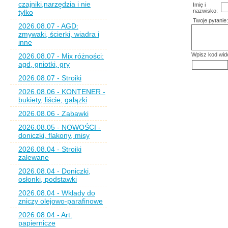
czajniki,narzędzia i nie
Imię i
nazwisko:
tylko
Twoje pytanie:
2026.08.07 - AGD:
zmywaki, ścierki, wiadra i
inne
Wpisz kod wid
2026.08.07 - Mix różności:
agd, gniotki, gry
2026.08.07 - Stroiki
2026.08.06 - KONTENER -
bukiety, liście, gałązki
2026.08.06 - Zabawki
2026.08.05 - NOWOŚCI -
doniczki, flakony, misy
2026.08.04 - Stroiki
zalewane
2026.08.04 - Doniczki,
osłonki, podstawki
2026.08.04 - Wkłady do
zniczy olejowo-parafinowe
2026.08.04 - Art.
papiernicze