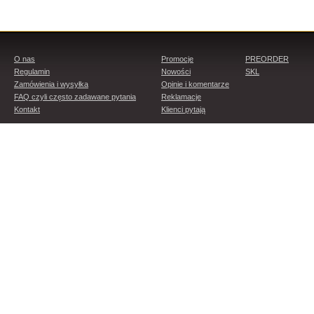
O nas
Promocje
PREORDER
Regulamin
Nowości
SKL
Zamówienia i wysyłka
Opinie i komentarze
FAQ czyli często zadawane pytania
Reklamacje
Kontakt
Klienci pytają