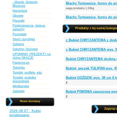
- Wianki, Girlandy,
Blachy Tortownice, formy do p
Bluszcze
waga produktu 1.03kg
Narzędzia
Obuwie
Blachy Tortownice, formy do p
Pluszaki
Podgrzewacze, świece,
Produkty z tej samej kategor
zapachy
Pozostałe
Sport i turystyka
z Bukiet CHRYZANTEMA z dodat
Szklane
Szkolne i biurowe
z Bukiet CHRYZANTEMA wys. 5
UPOMINKI, PREZENTY na
różne OKAZJE
Bukiet CHRYZANTEMA drobna wy
Papiernicze
Tekstylia
Bukiet, pęczek TULIPAN wys. 
Torebki, portfele, etui
Torebki, pudełka
Bukiet GOŹDZIK wys. 38 cm 6
prezentowe
2
Wędkarskie
Zabawki
Bukiet PIWONIA zasuszona wys
2
Nowe dostawy
Zapytaj 
2026.08.07 - Kubki
emaliowane,