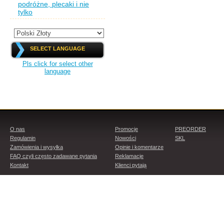
podróżne, plecaki i nie
tylko
SELECT LANGUAGE
Pls click for select other
language
O nas
Promocje
PREORDER
Regulamin
Nowości
SKL
Zamówienia i wysyłka
Opinie i komentarze
FAQ czyli często zadawane pytania
Reklamacje
Kontakt
Klienci pytają