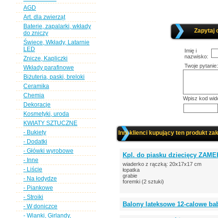
AGD
Art. dla zwierząt
Baterie, zapalarki, wkłady
Zapytaj 
do zniczy
Świece, Wkłady, Latarnie
LED
Imię i
nazwisko:
Znicze, Kapliczki
Twoje pytanie:
Wkłady parafinowe
Biżuteria, paski, breloki
Ceramika
Chemia
Wpisz kod wid
Dekoracje
Kosmetyki, uroda
KWIATY SZTUCZNE
- Bukiety
Inni klienci kupujący ten produkt zak
- Dodatki
- Główki wyrobowe
Kpl. do piasku dziecięcy ZAME
- Inne
wiaderko z rączką: 20x17x17 cm
- Liście
łopatka
grabie
- Na łodydze
foremki (2 sztuki)
- Piankowe
- Stroiki
Balony lateksowe 12-calowe b
- W doniczce
- Wianki, Girlandy,