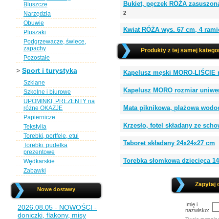
Bukiet, pęczek RÓŻA zasuszon
Bluszcze
2
Narzędzia
Obuwie
Kwiat RÓŻA wys. 67 cm, 4 ram
Pluszaki
Podgrzewacze, świece,
zapachy
Produkty z tej samej kategor
Pozostałe
>
Sport i turystyka
Kapelusz męski MORO-LIŚCIE 
Szklane
Kapelusz MORO rozmiar uniw
Szkolne i biurowe
UPOMINKI, PREZENTY na
Mata piknikowa, plażowa wod
różne OKAZJE
Papiernicze
Krzesło, fotel składany ze sc
Tekstylia
Torebki, portfele, etui
Taboret składany 24x24x27 cm
Torebki, pudełka
prezentowe
Torebka słomkowa dziecięca 
Wędkarskie
Zabawki
Zapytaj 
Nowe dostawy
Imię i
2026.08.05 - NOWOŚCI -
nazwisko:
doniczki, flakony, misy