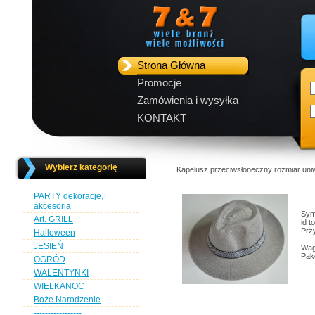
Strona Główna
Promocje
Zamówienia i wysyłka
KONTAKT
Wybierz kategorię
Kapelusz przeciwsłoneczny rozmiar un
PARTY dekoracje,
akcesoria
Sym
Art. GRILL
id t
Przy
Halloween
JESIEŃ
Wag
Pak
OGRÓD
WALENTYNKI
WIELKANOC
Boże Narodzenie
-----------------