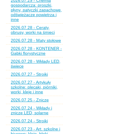
2026.07.29 - Chemia
gospodarcza: proszki,
płyny, patyczki zapachowe,
odświeżacze powietrza i
inne
2026.07.28 - Ceraty,
obrusy, worki na śmieci
2026.07.28 - Maty stołowe
2026.07.28 - KONTENER -
Gąbki florystyczne
2026.07.28 - Wkłady LED,
świece
2026.07.27 - Stroiki
2026.07.27 - Artykuły
szkolne: plecaki, piórniki,
worki, kleje i inne
2026.07.25 - Znicze
2026.07.24 - Wkłady i
znicze LED, solarne
2026.07.24 - Stroiki
2026.07.23 - Art. szkolne i
biurowe: kleje, bloki