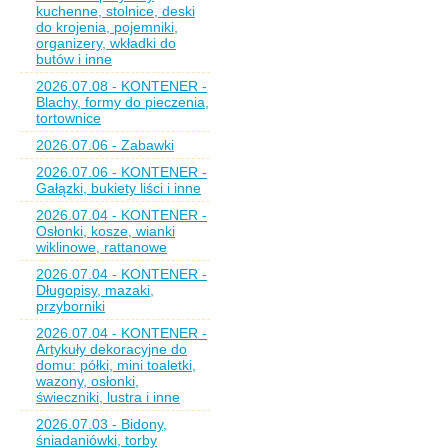
kuchenne, stolnice, deski
do krojenia, pojemniki,
organizery, wkładki do
butów i inne
2026.07.08 - KONTENER -
Blachy, formy do pieczenia,
tortownice
2026.07.06 - Zabawki
2026.07.06 - KONTENER -
Gałązki, bukiety liści i inne
2026.07.04 - KONTENER -
Osłonki, kosze, wianki
wiklinowe, rattanowe
2026.07.04 - KONTENER -
Długopisy, mazaki,
przyborniki
2026.07.04 - KONTENER -
Artykuły dekoracyjne do
domu: półki, mini toaletki,
wazony, osłonki,
świeczniki, lustra i inne
2026.07.03 - Bidony,
śniadaniówki, torby