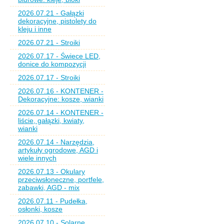
2026.07.21 - Gałązki
dekoracyjne, pistolety do
kleju i inne
2026.07.21 - Stroiki
2026.07.17 - Świece LED,
donice do kompozycji
2026.07.17 - Stroiki
2026.07.16 - KONTENER -
Dekoracyjne: kosze, wianki
2026.07.14 - KONTENER -
liście, gałązki, kwiaty,
wianki
2026.07.14 - Narzędzia,
artykuły ogrodowe, AGD i
wiele innych
2026.07.13 - Okulary
przeciwsłoneczne, portfele,
zabawki, AGD - mix
2026.07.11 - Pudełka,
osłonki, kosze
2026.07.10 - Solarne