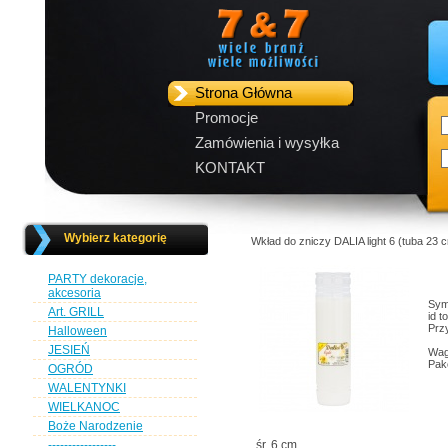
Strona Główna
Promocje
Zamówienia i wysyłka
KONTAKT
Wybierz kategorię
Wkład do zniczy DALIA light 6 (tuba 23 cm
PARTY dekoracje,
akcesoria
Sym
Art. GRILL
id t
Przy
Halloween
JESIEŃ
Wag
Pak
OGRÓD
WALENTYNKI
WIELKANOC
Boże Narodzenie
-----------------
śr. 6 cm