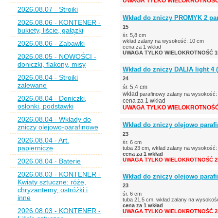
UWAGA TYLKO WIELOKROTNOŚĆ 
2026.08.07 - Stroiki
Wkład do zniczy PROMYK 2 para
2026.08.06 - KONTENER -
15
bukiety, liście, gałązki
śr. 5,8 cm
wkład zalany na wysokość: 10 cm
2026.08.06 - Zabawki
cena za 1 wkład
UWAGA TYLKO WIELOKROTNOŚĆ 15
2026.08.05 - NOWOŚCI -
doniczki, flakony, misy
Wkład do zniczy DALIA light 4 (
2026.08.04 - Stroiki
24
zalewane
śr. 5,4 cm
wkład
parafinowy zalany na wysokość
2026.08.04 - Doniczki,
cena za 1 wkład
osłonki, podstawki
UWAGA TYLKO WIELOKROTNOŚĆ 
2026.08.04 - Wkłady do
Wkład do zniczy olejowo parafi
zniczy olejowo-parafinowe
23
2026.08.04 - Art.
śr. 6 cm
papiernicze
tuba 23 cm, wkład zalany na wysokość:
cena za 1 wkład
UWAGA TYLKO WIELOKROTNOŚĆ 23
2026.08.04 - Baterie
2026.08.03 - KONTENER -
Wkład do zniczy olejowo parafi
Kwiaty sztuczne: róże,
23
chryzantemy, ostróżki i
śr. 6 cm
inne
tuba 21,5 cm, wkład zalany na wysokoś
cena za 1 wkład
2026.08.03 - KONTENER -
UWAGA TYLKO WIELOKROTNOŚĆ 23