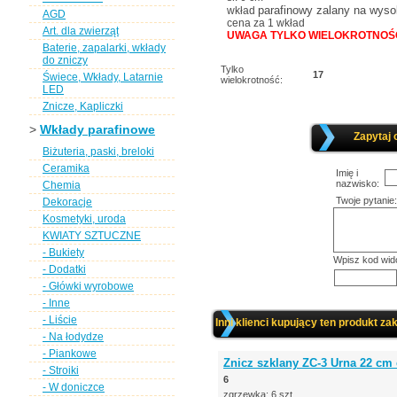
parafinowy zalany na wys
wkład
AGD
cena za 1 wkład
Art. dla zwierząt
UWAGA TYLKO WIELOKROTNOŚĆ 
Baterie, zapalarki, wkłady
do zniczy
Tylko
17
Świece, Wkłady, Latarnie
wielokrotność:
LED
Znicze, Kapliczki
>
Wkłady parafinowe
Zapytaj 
Biżuteria, paski, breloki
Ceramika
Imię i
nazwisko:
Chemia
Twoje pytanie:
Dekoracje
Kosmetyki, uroda
KWIATY SZTUCZNE
- Bukiety
Wpisz kod wid
- Dodatki
- Główki wyrobowe
- Inne
- Liście
Inni klienci kupujący ten produkt zak
- Na łodydze
- Piankowe
Znicz szklany ZC-3 Urna 22 cm c
- Stroiki
6
- W doniczce
zgrzewka: 6 szt