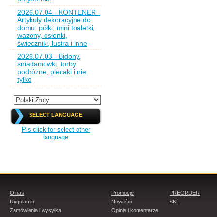
2026.07.04 - KONTENER -
Artykuły dekoracyjne do
domu: półki, mini toaletki,
wazony, osłonki,
świeczniki, lustra i inne
2026.07.03 - Bidony,
śniadaniówki, torby
podróżne, plecaki i nie
tylko
SELECT LANGUAGE
Pls click for select other
language
O nas
Promocje
PREORDER
Regulamin
Nowości
SKL
Zamówienia i wysyłka
Opinie i komentarze