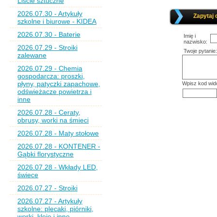
Liście sztuczne
2026.07.30 - Artykuły
Zapytaj 
szkolne i biurowe - KIDEA
2026.07.30 - Baterie
Imię i
nazwisko:
2026.07.29 - Stroiki
Twoje pytanie:
zalewane
2026.07.29 - Chemia
gospodarcza: proszki,
płyny, patyczki zapachowe,
Wpisz kod wid
odświeżacze powietrza i
inne
2026.07.28 - Ceraty,
obrusy, worki na śmieci
2026.07.28 - Maty stołowe
2026.07.28 - KONTENER -
Gąbki florystyczne
2026.07.28 - Wkłady LED,
świece
2026.07.27 - Stroiki
2026.07.27 - Artykuły
szkolne: plecaki, piórniki,
worki, kleje i inne