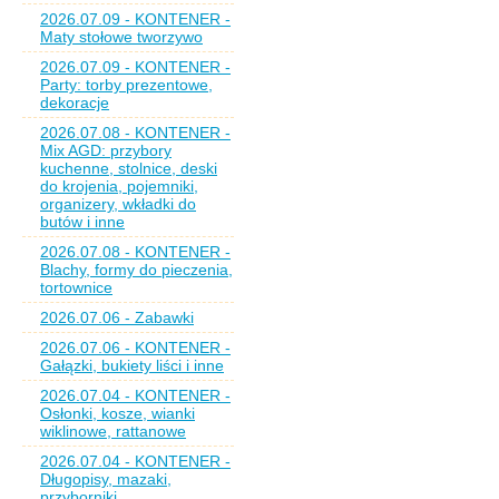
2026.07.09 - KONTENER -
Maty stołowe tworzywo
2026.07.09 - KONTENER -
Party: torby prezentowe,
dekoracje
2026.07.08 - KONTENER -
Mix AGD: przybory
kuchenne, stolnice, deski
do krojenia, pojemniki,
organizery, wkładki do
butów i inne
2026.07.08 - KONTENER -
Blachy, formy do pieczenia,
tortownice
2026.07.06 - Zabawki
2026.07.06 - KONTENER -
Gałązki, bukiety liści i inne
2026.07.04 - KONTENER -
Osłonki, kosze, wianki
wiklinowe, rattanowe
2026.07.04 - KONTENER -
Długopisy, mazaki,
przyborniki