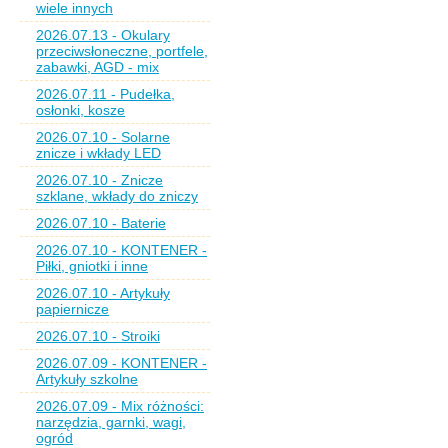
wiele innych
2026.07.13 - Okulary
przeciwsłoneczne, portfele,
zabawki, AGD - mix
2026.07.11 - Pudełka,
osłonki, kosze
2026.07.10 - Solarne
znicze i wkłady LED
2026.07.10 - Znicze
szklane, wkłady do zniczy
2026.07.10 - Baterie
2026.07.10 - KONTENER -
Piłki, gniotki i inne
2026.07.10 - Artykuły
papiernicze
2026.07.10 - Stroiki
2026.07.09 - KONTENER -
Artykuły szkolne
2026.07.09 - Mix różności:
narzędzia, garnki, wagi,
ogród