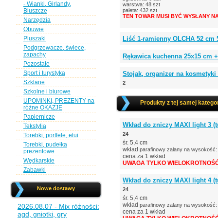
- Wianki, Girlandy,
warstwa: 48 szt
Bluszcze
paleta: 432 szt
TEN TOWAR MUSI BYĆ WYSŁANY NA
Narzędzia
Obuwie
Pluszaki
Liść 1-ramienny OLCHA 52 cm 5 l
Podgrzewacze, świece,
zapachy
Rękawica kuchenna 25x15 cm 
Pozostałe
Sport i turystyka
Stojak, organizer na kosmetyki
Szklane
2
Szkolne i biurowe
UPOMINKI, PREZENTY na
Produkty z tej samej kategor
różne OKAZJE
Papiernicze
Wkład do zniczy MAXI light 3 (t
Tekstylia
24
Torebki, portfele, etui
śr. 5,4 cm
Torebki, pudełka
wkład
parafinowy zalany na wysokość
prezentowe
cena za 1 wkład
Wędkarskie
UWAGA TYLKO WIELOKROTNOŚĆ 
Zabawki
Wkład do zniczy MAXI light 4 (t
Nowe dostawy
24
śr. 5,4 cm
wkład
parafinowy zalany na wysokość
2026.08.07 - Mix różności:
cena za 1 wkład
agd, gniotki, gry