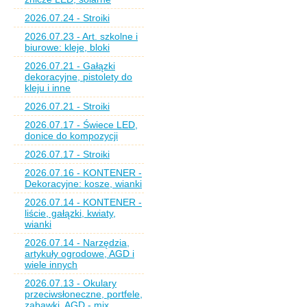
2026.07.24 - Stroiki
2026.07.23 - Art. szkolne i
biurowe: kleje, bloki
2026.07.21 - Gałązki
dekoracyjne, pistolety do
kleju i inne
2026.07.21 - Stroiki
2026.07.17 - Świece LED,
donice do kompozycji
2026.07.17 - Stroiki
2026.07.16 - KONTENER -
Dekoracyjne: kosze, wianki
2026.07.14 - KONTENER -
liście, gałązki, kwiaty,
wianki
2026.07.14 - Narzędzia,
artykuły ogrodowe, AGD i
wiele innych
2026.07.13 - Okulary
przeciwsłoneczne, portfele,
zabawki, AGD - mix