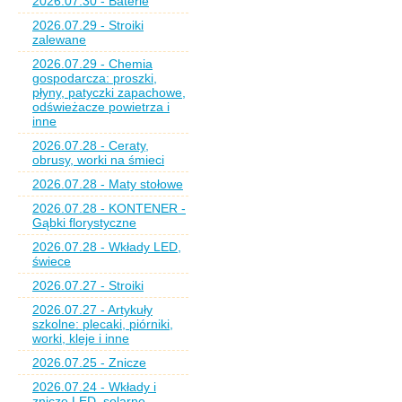
2026.07.30 - Baterie
2026.07.29 - Stroiki
zalewane
2026.07.29 - Chemia
gospodarcza: proszki,
płyny, patyczki zapachowe,
odświeżacze powietrza i
inne
2026.07.28 - Ceraty,
obrusy, worki na śmieci
2026.07.28 - Maty stołowe
2026.07.28 - KONTENER -
Gąbki florystyczne
2026.07.28 - Wkłady LED,
świece
2026.07.27 - Stroiki
2026.07.27 - Artykuły
szkolne: plecaki, piórniki,
worki, kleje i inne
2026.07.25 - Znicze
2026.07.24 - Wkłady i
znicze LED, solarne