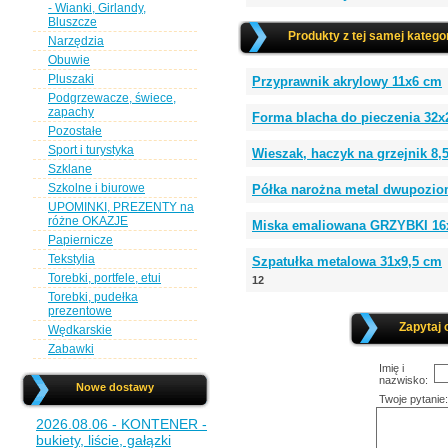
- Wianki, Girlandy,
Bluszcze
Produkty z tej samej kategor
Narzędzia
Obuwie
Pluszaki
Przyprawnik akrylowy 11x6 cm
Podgrzewacze, świece,
zapachy
Forma blacha do pieczenia 32
Pozostałe
Sport i turystyka
Wieszak, haczyk na grzejnik 8,
Szklane
Szkolne i biurowe
Półka narożna metal dwupozi
UPOMINKI, PREZENTY na
różne OKAZJE
Miska emaliowana GRZYBKI 16
Papiernicze
Tekstylia
Szpatułka metalowa 31x9,5 cm
Torebki, portfele, etui
12
Torebki, pudełka
prezentowe
Zapytaj 
Wędkarskie
Zabawki
Imię i
nazwisko:
Nowe dostawy
Twoje pytanie:
2026.08.06 - KONTENER -
bukiety, liście, gałązki