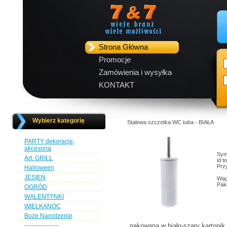
Strona Główna
Promocje
Zamówienia i wysyłka
KONTAKT
Wybierz kategorię
Stalowa szczotka WC tuba - BIAŁA
PARTY dekoracje,
akcesoria
Sym
Art. GRILL
id t
Przy
Halloween
JESIEŃ
Wag
Pak
OGRÓD
WALENTYNKI
WIELKANOC
Boże Narodzenie
-----------------
pakowana w biało-szary kartoni