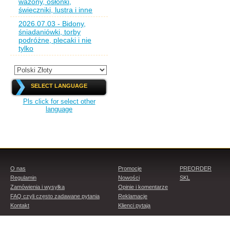
wazony, osłonki,
świeczniki, lustra i inne
2026.07.03 - Bidony,
śniadaniówki, torby
podróżne, plecaki i nie
tylko
SELECT LANGUAGE
Pls click for select other
language
O nas
Promocje
PREORDER
Regulamin
Nowości
SKL
Zamówienia i wysyłka
Opinie i komentarze
FAQ czyli często zadawane pytania
Reklamacje
Kontakt
Klienci pytają