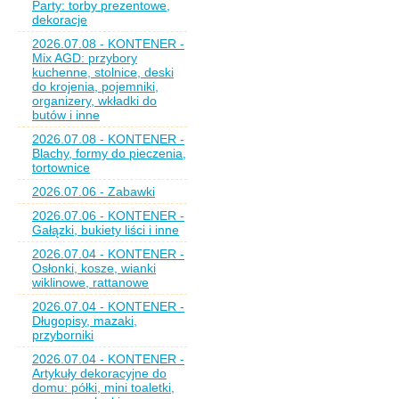
Party: torby prezentowe,
dekoracje
2026.07.08 - KONTENER -
Mix AGD: przybory
kuchenne, stolnice, deski
do krojenia, pojemniki,
organizery, wkładki do
butów i inne
2026.07.08 - KONTENER -
Blachy, formy do pieczenia,
tortownice
2026.07.06 - Zabawki
2026.07.06 - KONTENER -
Gałązki, bukiety liści i inne
2026.07.04 - KONTENER -
Osłonki, kosze, wianki
wiklinowe, rattanowe
2026.07.04 - KONTENER -
Długopisy, mazaki,
przyborniki
2026.07.04 - KONTENER -
Artykuły dekoracyjne do
domu: półki, mini toaletki,