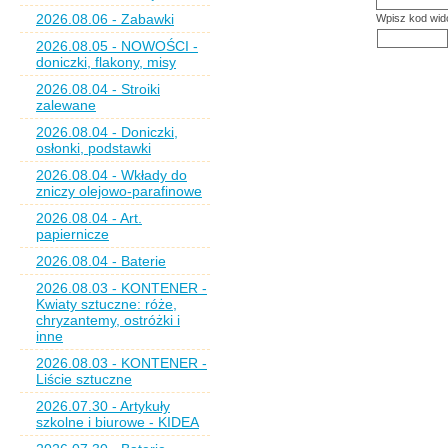
2026.08.06 - Zabawki
Wpisz kod wid
2026.08.05 - NOWOŚCI -
doniczki, flakony, misy
2026.08.04 - Stroiki
zalewane
2026.08.04 - Doniczki,
osłonki, podstawki
2026.08.04 - Wkłady do
zniczy olejowo-parafinowe
2026.08.04 - Art.
papiernicze
2026.08.04 - Baterie
2026.08.03 - KONTENER -
Kwiaty sztuczne: róże,
chryzantemy, ostróżki i
inne
2026.08.03 - KONTENER -
Liście sztuczne
2026.07.30 - Artykuły
szkolne i biurowe - KIDEA