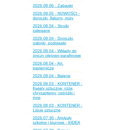
2026.08.06 - Zabawki
2026.08.05 - NOWOŚCI -
doniczki, flakony, misy
2026.08.04 - Stroiki
zalewane
2026.08.04 - Doniczki,
osłonki, podstawki
2026.08.04 - Wkłady do
zniczy olejowo-parafinowe
2026.08.04 - Art.
papiernicze
2026.08.04 - Baterie
2026.08.03 - KONTENER -
Kwiaty sztuczne: róże,
chryzantemy, ostróżki i
inne
2026.08.03 - KONTENER -
Liście sztuczne
2026.07.30 - Artykuły
szkolne i biurowe - KIDEA