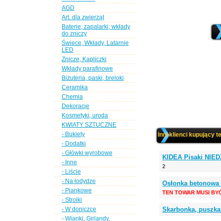
AGD
Art. dla zwierząt
Baterie, zapalarki, wkłady
do zniczy
Świece, Wkłady, Latarnie
LED
Znicze, Kapliczki
Wkłady parafinowe
Biżuteria, paski, breloki
Ceramika
Chemia
Dekoracje
Kosmetyki, uroda
KWIATY SZTUCZNE
- Bukiety
Inni klienci kupujący t
- Dodatki
- Główki wyrobowe
KIDEA Pisaki NIED
- Inne
2
- Liście
- Na łodydze
Osłonka betonowa
- Piankowe
TEN TOWAR MUSI BY
- Stroiki
- W doniczce
Skarbonka, pusz
- Wianki, Girlandy,