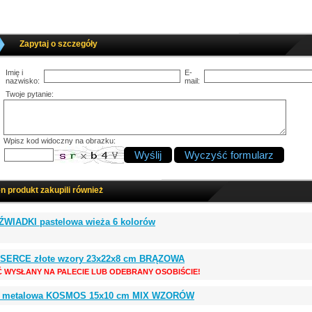
Zapytaj o szczegóły
Imię i
E-
nazwisko:
mail:
Twoje pytanie:
Wpisz kod widoczny na obrazku:
en produkt zakupili również
ŹWIADKI pastelowa wieża 6 kolorów
 SERCE złote wzory 23x22x8 cm BRĄZOWA
Ć WYSŁANY NA PALECIE LUB ODEBRANY OSOBIŚCIE!
ka metalowa KOSMOS 15x10 cm MIX WZORÓW