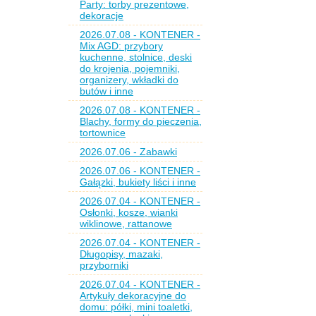
Party: torby prezentowe,
dekoracje
2026.07.08 - KONTENER -
Mix AGD: przybory
kuchenne, stolnice, deski
do krojenia, pojemniki,
organizery, wkładki do
butów i inne
2026.07.08 - KONTENER -
Blachy, formy do pieczenia,
tortownice
2026.07.06 - Zabawki
2026.07.06 - KONTENER -
Gałązki, bukiety liści i inne
2026.07.04 - KONTENER -
Osłonki, kosze, wianki
wiklinowe, rattanowe
2026.07.04 - KONTENER -
Długopisy, mazaki,
przyborniki
2026.07.04 - KONTENER -
Artykuły dekoracyjne do
domu: półki, mini toaletki,