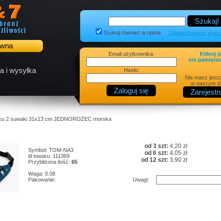
Szukaj również w opisie
Zaawansowane wyszu
ówna
Email użytkownika:
Kliknij j
nie pamiętas
a i wysyłka
Hasło:
Nie masz jesz
w naszym sk
asku 2 suwaki 31x13 cm JEDNOROŻEC morska
od 3 szt:
4,20 zł
Symbol: TOM-NA3
od 6 szt:
4,05 zł
id towaru: 111369
od 12 szt:
3,90 zł
Przybliżona ilość:
65
Waga: 0.08
Pakowanie:
Uwagi: