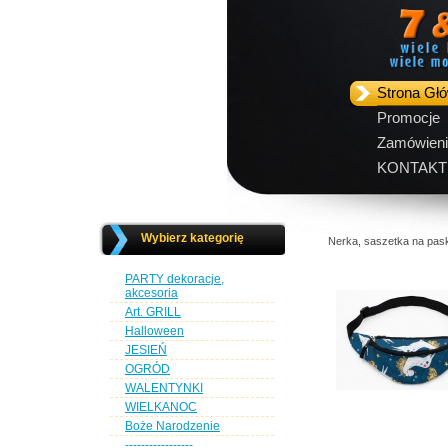
Strona Gł
Promocje
Zamówieni
KONTAKT
Wybierz kategorię
Nerka, saszetka na p
PARTY dekoracje,
akcesoria
Art. GRILL
Halloween
JESIEŃ
OGRÓD
WALENTYNKI
WIELKANOC
Boże Narodzenie
-----------------