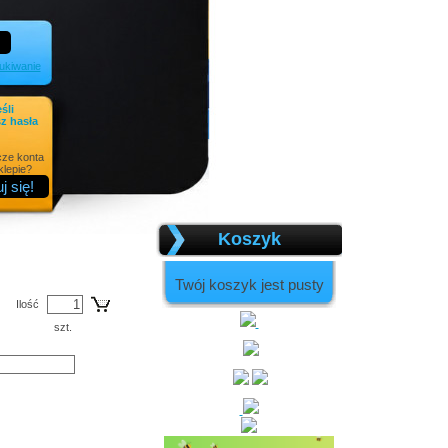
kiwanie
eśli
z hasła
cze konta
lepie?
Koszyk
Twój koszyk jest pusty
Ilość
szt.