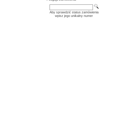
Aby sprawdzić status zamówienia
wpisz jego unikalny numer