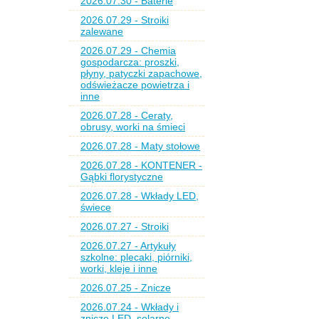
2026.07.30 - Baterie
2026.07.29 - Stroiki
zalewane
2026.07.29 - Chemia
gospodarcza: proszki,
płyny, patyczki zapachowe,
odświeżacze powietrza i
inne
2026.07.28 - Ceraty,
obrusy, worki na śmieci
2026.07.28 - Maty stołowe
2026.07.28 - KONTENER -
Gąbki florystyczne
2026.07.28 - Wkłady LED,
świece
2026.07.27 - Stroiki
2026.07.27 - Artykuły
szkolne: plecaki, piórniki,
worki, kleje i inne
2026.07.25 - Znicze
2026.07.24 - Wkłady i
znicze LED, solarne