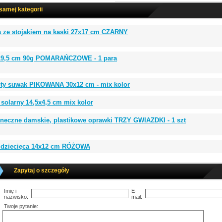
 samej kategorii
a ze stojakiem na kaski 27x17 cm CZARNY
 19,5 cm 90g POMARAŃCZOWE - 1 para
łoty suwak PIKOWANA 30x12 cm - mix kolor
 solarny 14,5x4,5 cm mix kolor
oneczne damskie, plastikowe oprawki TRZY GWIAZDKI - 1 szt
 dziecięca 14x12 cm RÓŻOWA
Zapytaj o szczegóły
Imię i
E-
nazwisko:
mail:
Twoje pytanie: