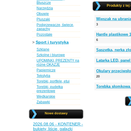
Bluszcze
Produkty z tej
Narzędzia
Obuwie
Wieszak na ubrani
Pluszaki
3
Podgrzewacze, świece,
zapachy
Hantle plastikowe
Pozostałe
6
>
Sport i turystyka
Szklane
Saszetka, nerka z
Szkolne i biurowe
Latarka LED, panel
UPOMINKI, PREZENTY na
różne OKAZJE
Papiernicze
Okulary przeciwsł
Tekstylia
20
Torebki, portfele, etui
Torebka słomkowa
Torebki, pudełka
prezentowe
Wędkarskie
Zabawki
Nowe dostawy
2026.08.06 - KONTENER -
bukiety, liście, gałązki