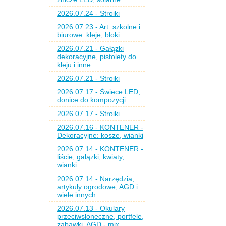
2026.07.24 - Stroiki
2026.07.23 - Art. szkolne i
biurowe: kleje, bloki
2026.07.21 - Gałązki
dekoracyjne, pistolety do
kleju i inne
2026.07.21 - Stroiki
2026.07.17 - Świece LED,
donice do kompozycji
2026.07.17 - Stroiki
2026.07.16 - KONTENER -
Dekoracyjne: kosze, wianki
2026.07.14 - KONTENER -
liście, gałązki, kwiaty,
wianki
2026.07.14 - Narzędzia,
artykuły ogrodowe, AGD i
wiele innych
2026.07.13 - Okulary
przeciwsłoneczne, portfele,
zabawki, AGD - mix