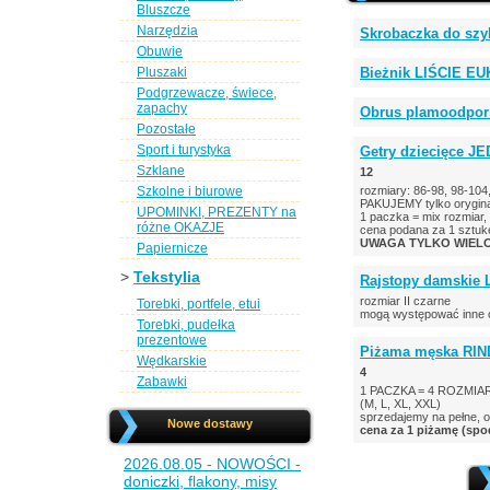
Bluszcze
Narzędzia
Skrobaczka do szy
Obuwie
Pluszaki
Bieżnik LIŚCIE E
Podgrzewacze, świece,
zapachy
Obrus plamoodporn
Pozostałe
Sport i turystyka
Getry dziecięce J
Szklane
12
Szkolne i biurowe
rozmiary: 86-98, 98-104
PAKUJEMY tylko orygina
UPOMINKI, PREZENTY na
1 paczka = mix rozmiar, 
różne OKAZJE
cena podana za 1 sztuk
UWAGA TYLKO WIELO
Papiernicze
>
Tekstylia
Rajstopy damskie 
rozmiar II czarne
Torebki, portfele, etui
mogą występować inne 
Torebki, pudełka
prezentowe
Piżama męska RINDA
Wędkarskie
4
Zabawki
1 PACZKA = 4 ROZMIARY
(M, L, XL, XXL)
sprzedajemy na pełne, o
Nowe dostawy
cena za 1 piżamę (spod
2026.08.05 - NOWOŚCI -
doniczki, flakony, misy