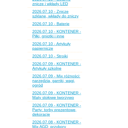
znicze i wkłady LED
2026.07.10 - Znicze
szklane, wkłady do zniczy
2026.07.10 - Baterie
2026.07.10 - KONTENER -
Piłki, gniotki i inne
2026.07.10 - Artykuły
papiernicze
2026.07.10 - Stroiki
2026.07.09 - KONTENER -
Artykuły szkolne
2026.07.09 - Mix różności:
narzędzia, garnki, wagi,
ogród
2026.07.09 - KONTENER -
Maty stołowe tworzywo
2026.07.09 - KONTENER -
Party: torby prezentowe,
dekoracje
2026.07.08 - KONTENER -
Mix AGD: przybory