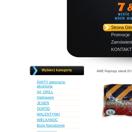
Strona Gł
Promocje
Zamówieni
KONTAKT
Wybierz kategorię
AWE Rajstopy elastil 20 
PARTY dekoracje,
akcesoria
Art. GRILL
Halloween
JESIEŃ
OGRÓD
WALENTYNKI
WIELKANOC
Boże Narodzenie
-----------------