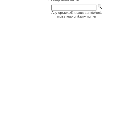
Aby sprawdzić status zamówienia
wpisz jego unikalny numer