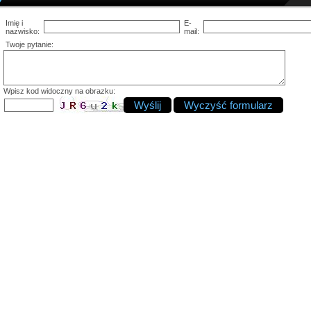
Imię i
E-
nazwisko:
mail:
Twoje pytanie:
Wpisz kod widoczny na obrazku: