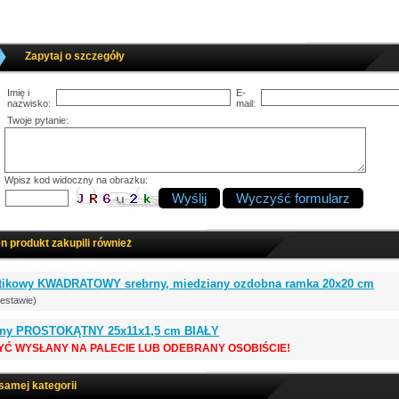
Zapytaj o szczegóły
Imię i
E-
nazwisko:
mail:
Twoje pytanie:
Wpisz kod widoczny na obrazku:
en produkt zakupili również
stikowy KWADRATOWY srebrny, miedziany ozdobna ramka 20x20 cm
zestawie)
zny PROSTOKĄTNY 25x11x1,5 cm BIAŁY
YĆ WYSŁANY NA PALECIE LUB ODEBRANY OSOBIŚCIE!
 samej kategorii