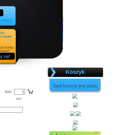
kiwanie
eśli
z hasła
cze konta
lepie?
Koszyk
Twój koszyk jest pusty
Ilość
szt.