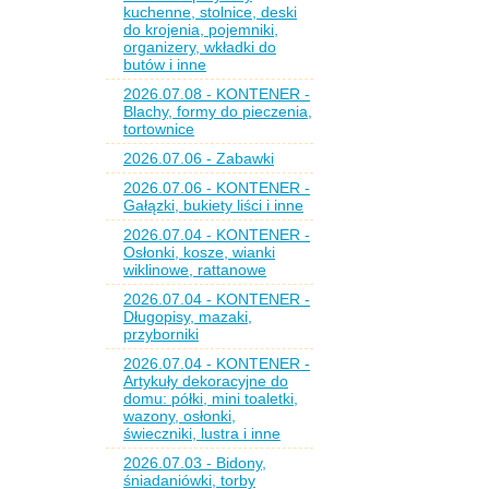
kuchenne, stolnice, deski
do krojenia, pojemniki,
organizery, wkładki do
butów i inne
2026.07.08 - KONTENER -
Blachy, formy do pieczenia,
tortownice
2026.07.06 - Zabawki
2026.07.06 - KONTENER -
Gałązki, bukiety liści i inne
2026.07.04 - KONTENER -
Osłonki, kosze, wianki
wiklinowe, rattanowe
2026.07.04 - KONTENER -
Długopisy, mazaki,
przyborniki
2026.07.04 - KONTENER -
Artykuły dekoracyjne do
domu: półki, mini toaletki,
wazony, osłonki,
świeczniki, lustra i inne
2026.07.03 - Bidony,
śniadaniówki, torby