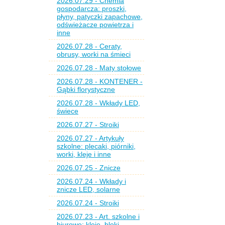
2026.07.29 - Chemia
gospodarcza: proszki,
płyny, patyczki zapachowe,
odświeżacze powietrza i
inne
2026.07.28 - Ceraty,
obrusy, worki na śmieci
2026.07.28 - Maty stołowe
2026.07.28 - KONTENER -
Gąbki florystyczne
2026.07.28 - Wkłady LED,
świece
2026.07.27 - Stroiki
2026.07.27 - Artykuły
szkolne: plecaki, piórniki,
worki, kleje i inne
2026.07.25 - Znicze
2026.07.24 - Wkłady i
znicze LED, solarne
2026.07.24 - Stroiki
2026.07.23 - Art. szkolne i
biurowe: kleje, bloki