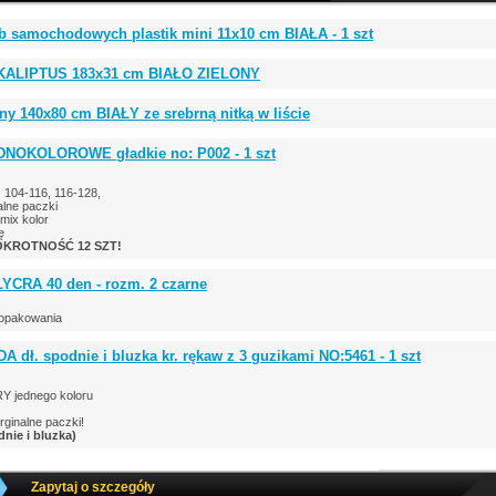
b samochodowych plastik mini 11x10 cm BIAŁA - 1 szt
UKALIPTUS 183x31 cm BIAŁO ZIELONY
y 140x80 cm BIAŁY ze srebrną nitką w liście
EDNOKOLOROWE gładkie no: P002 - 1 szt
, 104-116, 116-128,
lne paczki
mix kolor
ę
KROTNOŚĆ 12 SZT!
LYCRA 40 den - rozm. 2 czarne
opakowania
 dł. spodnie i bluzka kr. rękaw z 3 guzikami NO:5461 - 1 szt
 jednego koloru
rginalne paczki!
nie i bluzka)
Zapytaj o szczegóły