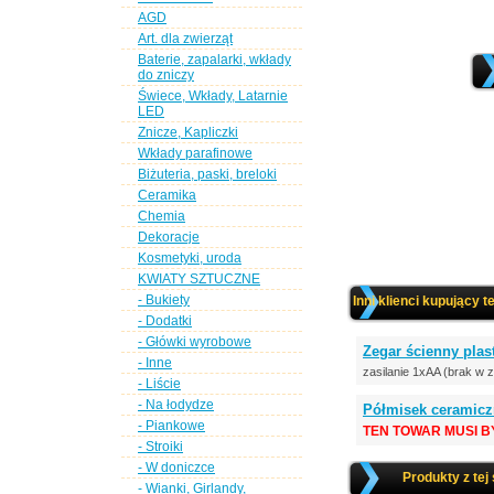
AGD
Art. dla zwierząt
Baterie, zapalarki, wkłady
do zniczy
Świece, Wkłady, Latarnie
LED
Znicze, Kapliczki
Wkłady parafinowe
Biżuteria, paski, breloki
Ceramika
Chemia
Dekoracje
Kosmetyki, uroda
KWIATY SZTUCZNE
- Bukiety
Inni klienci kupujący t
- Dodatki
- Główki wyrobowe
Zegar ścienny pla
- Inne
zasilanie 1xAA (brak w 
- Liście
- Na łodydze
Półmisek ceramic
- Piankowe
TEN TOWAR MUSI B
- Stroiki
- W doniczce
Produkty z tej
- Wianki, Girlandy,