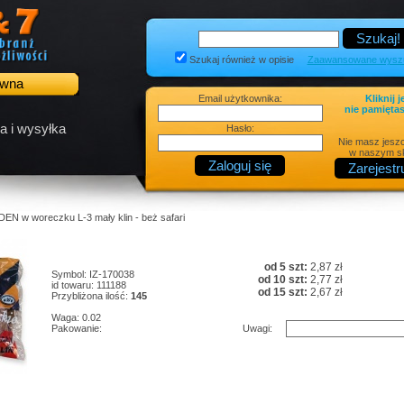
Szukaj również w opisie
Zaawansowane wyszu
ówna
Email użytkownika:
Kliknij j
nie pamiętas
a i wysyłka
Hasło:
Nie masz jesz
w naszym sk
DEN w woreczku L-3 mały klin - beż safari
od 5 szt:
2,87 zł
Symbol: IZ-170038
od 10 szt:
2,77 zł
id towaru: 111188
od 15 szt:
2,67 zł
Przybliżona ilość:
145
Waga: 0.02
Pakowanie:
Uwagi: