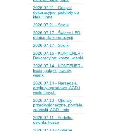
2026.07.21 - Gałązki
dekoracyjne, pistolety do
kleju i inne
2026.07.21 - Stroiki
2026.07.17 - Świece LED,
donice do kompozycji
2026.07.17 - Stroiki
2026.07.16 - KONTENER -
Dekoracyjne: kosze, wianki
2026.07.14 - KONTENER -
liście, gałązki, kwiaty,
wianki
2026.07.14 - Narzędzia,
artykuły ogrodowe, AGD i
wiele innych
2026.07.13 - Okulary
przeciwsłoneczne, portfele,
zabawki, AGD - mix
2026.07.11 - Pudełka,
osłonki, kosze
2026.07.10 - Solarne