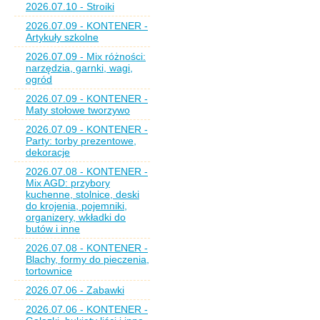
2026.07.10 - Stroiki
2026.07.09 - KONTENER -
Artykuły szkolne
2026.07.09 - Mix różności:
narzędzia, garnki, wagi,
ogród
2026.07.09 - KONTENER -
Maty stołowe tworzywo
2026.07.09 - KONTENER -
Party: torby prezentowe,
dekoracje
2026.07.08 - KONTENER -
Mix AGD: przybory
kuchenne, stolnice, deski
do krojenia, pojemniki,
organizery, wkładki do
butów i inne
2026.07.08 - KONTENER -
Blachy, formy do pieczenia,
tortownice
2026.07.06 - Zabawki
2026.07.06 - KONTENER -