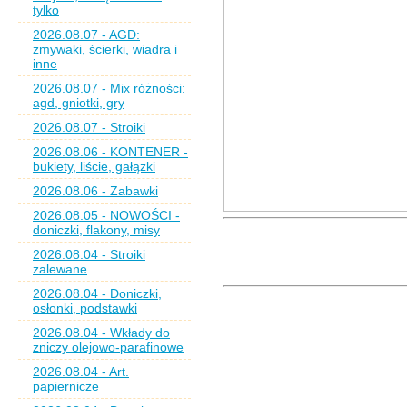
tylko
2026.08.07 - AGD:
zmywaki, ścierki, wiadra i
inne
2026.08.07 - Mix różności:
agd, gniotki, gry
2026.08.07 - Stroiki
2026.08.06 - KONTENER -
bukiety, liście, gałązki
2026.08.06 - Zabawki
2026.08.05 - NOWOŚCI -
doniczki, flakony, misy
2026.08.04 - Stroiki
zalewane
2026.08.04 - Doniczki,
osłonki, podstawki
2026.08.04 - Wkłady do
zniczy olejowo-parafinowe
2026.08.04 - Art.
papiernicze