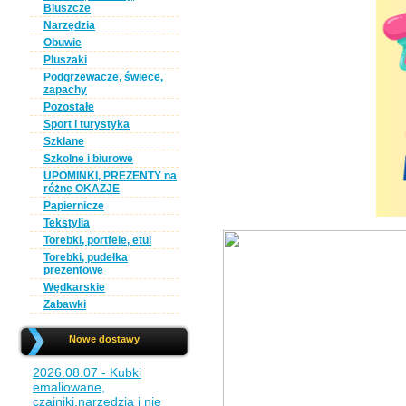
Bluszcze
Narzędzia
Obuwie
Pluszaki
Podgrzewacze, świece,
zapachy
Pozostałe
Sport i turystyka
Szklane
Szkolne i biurowe
UPOMINKI, PREZENTY na
różne OKAZJE
Papiernicze
Tekstylia
Torebki, portfele, etui
Torebki, pudełka
prezentowe
Wędkarskie
Zabawki
Nowe dostawy
2026.08.07 - Kubki
emaliowane,
czajniki,narzędzia i nie