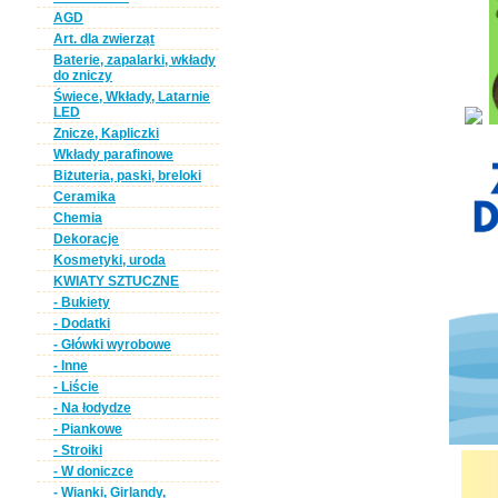
AGD
Art. dla zwierząt
Baterie, zapalarki, wkłady
do zniczy
Świece, Wkłady, Latarnie
LED
Znicze, Kapliczki
Wkłady parafinowe
Biżuteria, paski, breloki
Ceramika
Chemia
Dekoracje
Kosmetyki, uroda
KWIATY SZTUCZNE
- Bukiety
- Dodatki
- Główki wyrobowe
- Inne
- Liście
- Na łodydze
- Piankowe
- Stroiki
- W doniczce
- Wianki, Girlandy,