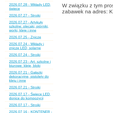
2026.07.28 - Wkłady LED,
W związku z tym pros
świece
zabawek na adres: K
2026.07.27 - Stroiki
2026.07.27 - Artykuły
szkolne: plecaki, piórniki,
worki, kleje i inne
2026.07.25 - Znicze
2026.07.24 - Wkłady i
znicze LED, solarne
2026.07.24 - Stroiki
2026.07.23 - Art. szkolne i
biurowe: kleje, bloki
2026.07.21 - Gałązki
dekoracyjne, pistolety do
kleju i inne
2026.07.21 - Stroiki
2026.07.17 - Świece LED,
donice do kompozycji
2026.07.17 - Stroiki
2026.07.16 - KONTENER -