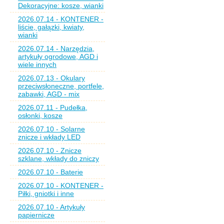
Dekoracyjne: kosze, wianki
2026.07.14 - KONTENER -
liście, gałązki, kwiaty,
wianki
2026.07.14 - Narzędzia,
artykuły ogrodowe, AGD i
wiele innych
2026.07.13 - Okulary
przeciwsłoneczne, portfele,
zabawki, AGD - mix
2026.07.11 - Pudełka,
osłonki, kosze
2026.07.10 - Solarne
znicze i wkłady LED
2026.07.10 - Znicze
szklane, wkłady do zniczy
2026.07.10 - Baterie
2026.07.10 - KONTENER -
Piłki, gniotki i inne
2026.07.10 - Artykuły
papiernicze