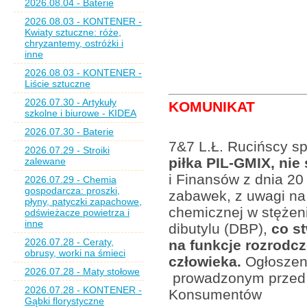
2026.08.04 - Baterie
2026.08.03 - KONTENER -
Kwiaty sztuczne: róże,
chryzantemy, ostróżki i
inne
2026.08.03 - KONTENER -
Liście sztuczne
2026.07.30 - Artykuły
KOMUNIKAT
szkolne i biurowe - KIDEA
2026.07.30 - Baterie
7&7 L.Ł. Rucińscy sp.
2026.07.29 - Stroiki
piłka PIL-GMIX, ni
zalewane
i Finansów z dnia 20
2026.07.29 - Chemia
gospodarcza: proszki,
zabawek, z uwagi na
płyny, patyczki zapachowe,
chemicznej w stężeni
odświeżacze powietrza i
inne
dibutylu (DBP),
co st
2026.07.28 - Ceraty,
na funkcje rozrodc
obrusy, worki na śmieci
człowieka.
Ogłoszeni
2026.07.28 - Maty stołowe
prowadzonym przed 
2026.07.28 - KONTENER -
Konsumentów
Gąbki florystyczne