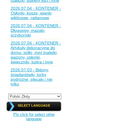
Gałązki, bukiety liści i inne
2026.07.04 - KONTENER -
Osłonki, kosze, wianki
wiklinowe, rattanowe
2026.07.04 - KONTENER -
Długopisy, mazaki,
przyborniki
2026.07.04 - KONTENER -
Artykuły dekoracyjne do
domu: półki, mini toaletki,
wazony, osłonki,
świeczniki, lustra i inne
2026.07.03 - Bidony,
śniadaniówki, torby
podróżne, plecaki i nie
tylko
SELECT LANGUAGE
Pls click for select other
language