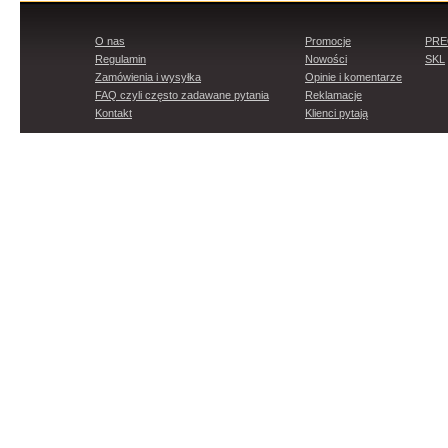
O nas
Promocje
PR
Regulamin
Nowości
SKL
Zamówienia i wysyłka
Opinie i komentarze
FAQ czyli często zadawane pytania
Reklamacje
Kontakt
Klienci pytają