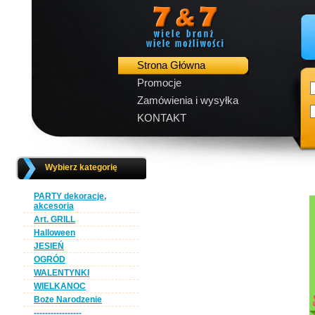
Strona Główna
Promocje
Zamówienia i wysyłka
KONTAKT
Wybierz kategorię
PARTY dekoracje,
akcesoria
Art. GRILL
Halloween
JESIEŃ
OGRÓD
WALENTYNKI
WIELKANOC
Boże Narodzenie
-----------------