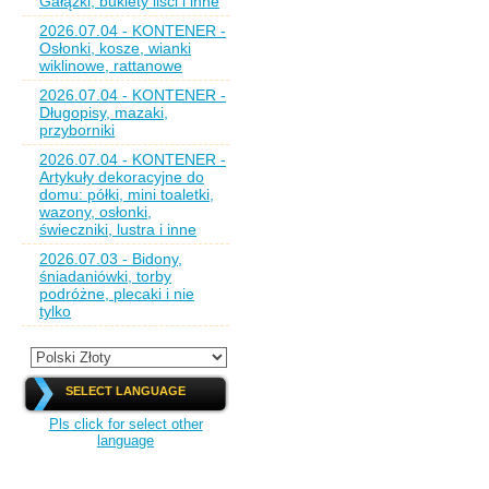
Gałązki, bukiety liści i inne
2026.07.04 - KONTENER -
Osłonki, kosze, wianki
wiklinowe, rattanowe
2026.07.04 - KONTENER -
Długopisy, mazaki,
przyborniki
2026.07.04 - KONTENER -
Artykuły dekoracyjne do
domu: półki, mini toaletki,
wazony, osłonki,
świeczniki, lustra i inne
2026.07.03 - Bidony,
śniadaniówki, torby
podróżne, plecaki i nie
tylko
SELECT LANGUAGE
Pls click for select other
language