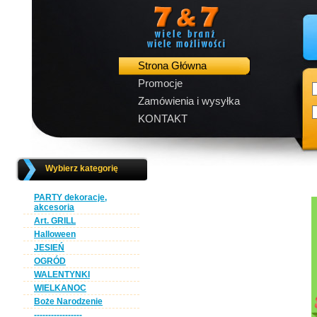
Strona Główna
Promocje
Zamówienia i wysyłka
KONTAKT
Wybierz kategorię
PARTY dekoracje,
akcesoria
Art. GRILL
Halloween
JESIEŃ
OGRÓD
WALENTYNKI
WIELKANOC
Boże Narodzenie
-----------------