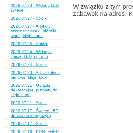
2026.07.28 - Wkłady LED,
W związku z tym pros
świece
zabawek na adres: K
2026.07.27 - Stroiki
2026.07.27 - Artykuły
szkolne: plecaki, piórniki,
worki, kleje i inne
2026.07.25 - Znicze
2026.07.24 - Wkłady i
znicze LED, solarne
2026.07.24 - Stroiki
2026.07.23 - Art. szkolne i
biurowe: kleje, bloki
2026.07.21 - Gałązki
dekoracyjne, pistolety do
kleju i inne
2026.07.21 - Stroiki
2026.07.17 - Świece LED,
donice do kompozycji
2026.07.17 - Stroiki
2026.07.16 - KONTENER -