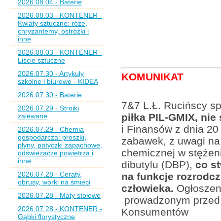
2026.08.04 - Baterie
2026.08.03 - KONTENER -
Kwiaty sztuczne: róże,
chryzantemy, ostróżki i
inne
2026.08.03 - KONTENER -
Liście sztuczne
2026.07.30 - Artykuły
KOMUNIKAT
szkolne i biurowe - KIDEA
2026.07.30 - Baterie
7&7 L.Ł. Rucińscy sp.
2026.07.29 - Stroiki
piłka PIL-GMIX, ni
zalewane
i Finansów z dnia 20
2026.07.29 - Chemia
gospodarcza: proszki,
zabawek, z uwagi na
płyny, patyczki zapachowe,
chemicznej w stężeni
odświeżacze powietrza i
inne
dibutylu (DBP),
co st
2026.07.28 - Ceraty,
na funkcje rozrodc
obrusy, worki na śmieci
człowieka.
Ogłoszeni
2026.07.28 - Maty stołowe
prowadzonym przed 
2026.07.28 - KONTENER -
Konsumentów
Gąbki florystyczne