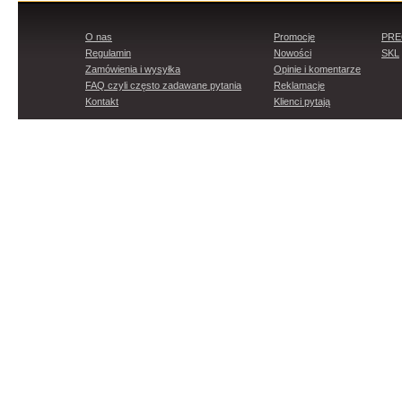
O nas
Promocje
PR
Regulamin
Nowości
SKL
Zamówienia i wysyłka
Opinie i komentarze
FAQ czyli często zadawane pytania
Reklamacje
Kontakt
Klienci pytają