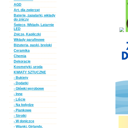
AGD
Art. dla zwierząt
Baterie, zapalarki, wkłady
do zniczy
Świece, Wkłady, Latarnie
LED
Znicze, Kapliczki
Wkłady parafinowe
Biżuteria, paski, breloki
Ceramika
Chemia
Dekoracje
Kosmetyki, uroda
KWIATY SZTUCZNE
- Bukiety
- Dodatki
- Główki wyrobowe
- Inne
- Liście
- Na łodydze
- Piankowe
- Stroiki
- W doniczce
- Wianki, Girlandy,