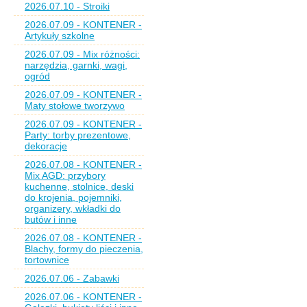
2026.07.10 - Stroiki
2026.07.09 - KONTENER -
Artykuły szkolne
2026.07.09 - Mix różności:
narzędzia, garnki, wagi,
ogród
2026.07.09 - KONTENER -
Maty stołowe tworzywo
2026.07.09 - KONTENER -
Party: torby prezentowe,
dekoracje
2026.07.08 - KONTENER -
Mix AGD: przybory
kuchenne, stolnice, deski
do krojenia, pojemniki,
organizery, wkładki do
butów i inne
2026.07.08 - KONTENER -
Blachy, formy do pieczenia,
tortownice
2026.07.06 - Zabawki
2026.07.06 - KONTENER -