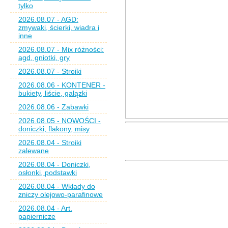
tylko
2026.08.07 - AGD:
zmywaki, ścierki, wiadra i
inne
2026.08.07 - Mix różności:
agd, gniotki, gry
2026.08.07 - Stroiki
2026.08.06 - KONTENER -
bukiety, liście, gałązki
2026.08.06 - Zabawki
2026.08.05 - NOWOŚCI -
doniczki, flakony, misy
2026.08.04 - Stroiki
zalewane
2026.08.04 - Doniczki,
osłonki, podstawki
2026.08.04 - Wkłady do
zniczy olejowo-parafinowe
2026.08.04 - Art.
papiernicze