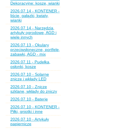
Dekoracyjne: kosze, wianki
2026.07.14 - KONTENER -
liście, gałązki, kwiaty,
wianki
2026.07.14 - Narzędzia,
artykuły ogrodowe, AGD i
wiele innych
2026.07.13 - Okulary
przeciwsłoneczne, portfele,
zabawki, AGD - mix
2026.07.11 - Pudełka,
osłonki, kosze
2026.07.10 - Solarne
znicze i wkłady LED
2026.07.10 - Znicze
szklane, wkłady do zniczy
2026.07.10 - Baterie
2026.07.10 - KONTENER -
Piłki, gniotki i inne
2026.07.10 - Artykuły
papiernicze