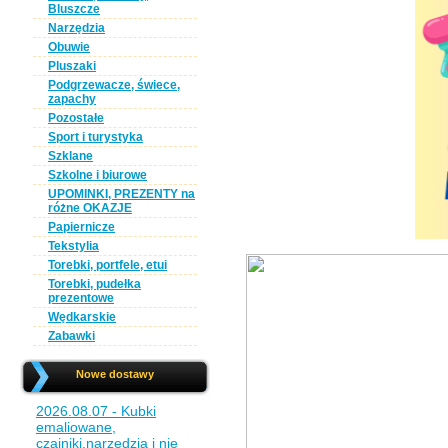
Bluszcze
Narzędzia
Obuwie
Pluszaki
Podgrzewacze, świece,
zapachy
Pozostałe
Sport i turystyka
Szklane
Szkolne i biurowe
UPOMINKI, PREZENTY na
różne OKAZJE
Papiernicze
Tekstylia
Torebki, portfele, etui
Torebki, pudełka
prezentowe
Wędkarskie
Zabawki
Nowe dostawy
2026.08.07 - Kubki
emaliowane,
czajniki,narzędzia i nie