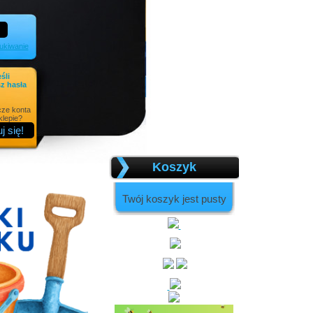
kiwanie
eśli
z hasła
cze konta
lepie?
Koszyk
Twój koszyk jest pusty