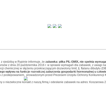
. z siedzibą w Rypinie informuje, że
zabawka: piłka PIL-GMIX, nie spełnia wymag
nansów z dnia 20 października 2016 r. w sprawie wymagań dla zabawek, z uwagi n
cji chemicznej w stężeniu przekraczającym dozwolony limit, tj. ftalanu dibutylu (DB
ego wpływu na funkcje rozrodczej zaburzenia gospodarki hormonalnej u człowi
zku z postepowaniem, prowadzonym przed Prezesem Urzędu Ochrony Konkurencji
my o niezwłoczne konakt z naszą firmą i odesłanie zabawek na adres: Koszarowa 