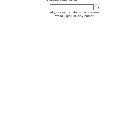
Aby sprawdzić status zamówienia
wpisz jego unikalny numer