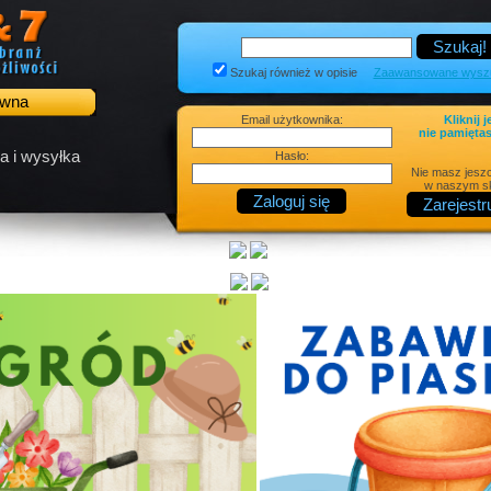
Szukaj również w opisie
Zaawansowane wyszu
ówna
Email użytkownika:
Kliknij j
nie pamiętas
a i wysyłka
Hasło:
Nie masz jesz
w naszym sk