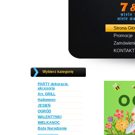
Strona Gł
Promocje
Zamówieni
KONTAKT
Wybierz kategorię
PARTY dekoracje,
akcesoria
Art. GRILL
Halloween
JESIEŃ
OGRÓD
WALENTYNKI
WIELKANOC
Boże Narodzenie
-----------------