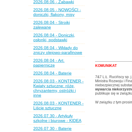
2026.08.06 - Zabawki
2026.08.05 - NOWOŚCI -
doniczki, flakony, misy
2026.08.04 - Stroiki
zalewane
2026.08.04 - Doniczki,
osłonki, podstawki
2026.08.04 - Wkłady do
zniczy olejowo-parafinowe
2026.08.04 - Art.
papiernicze
KOMUNIKAT
2026.08.04 - Baterie
7&7 L.Ł. Rucińscy sp. j
2026.08.03 - KONTENER -
Ministra Rozwoju i Fi
niebezpiecznej substan
Kwiaty sztuczne: róże,
wywarcia niekorzystn
chryzantemy, ostróżki i
publikuje się w zwią
inne
W związku z tym prosi
2026.08.03 - KONTENER -
Liście sztuczne
2026.07.30 - Artykuły
szkolne i biurowe - KIDEA
2026.07.30 - Baterie