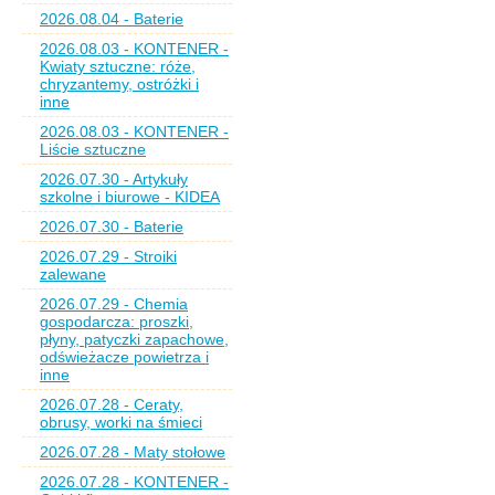
2026.08.04 - Baterie
2026.08.03 - KONTENER -
Kwiaty sztuczne: róże,
chryzantemy, ostróżki i
inne
2026.08.03 - KONTENER -
Liście sztuczne
2026.07.30 - Artykuły
szkolne i biurowe - KIDEA
2026.07.30 - Baterie
2026.07.29 - Stroiki
zalewane
2026.07.29 - Chemia
gospodarcza: proszki,
płyny, patyczki zapachowe,
odświeżacze powietrza i
inne
2026.07.28 - Ceraty,
obrusy, worki na śmieci
2026.07.28 - Maty stołowe
2026.07.28 - KONTENER -