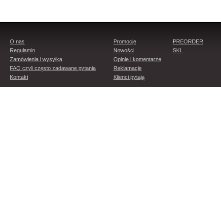
O nas
Promocje
PREORDER
Regulamin
Nowości
SKL
Zamówienia i wysyłka
Opinie i komentarze
FAQ czyli często zadawane pytania
Reklamacje
Kontakt
Klienci pytają