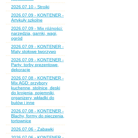
2026.07.10 - Stroiki
2026.07.09 - KONTENER -
Artykuły szkolne
2026.07.09 - Mix różności:
narzędzia, garnki, wagi,
ogród
2026.07.09 - KONTENER -
Maty stołowe tworzywo
2026.07.09 - KONTENER -
Party: torby prezentowe,
dekoracje
2026.07.08 - KONTENER -
Mix AGD: przybory
kuchenne, stolnice, deski
do krojenia, pojemniki,
organizery, wkładki do
butów i inne
2026.07.08 - KONTENER -
Blachy, formy do pieczenia,
tortownice
2026.07.06 - Zabawki
2026.07.06 - KONTENER -