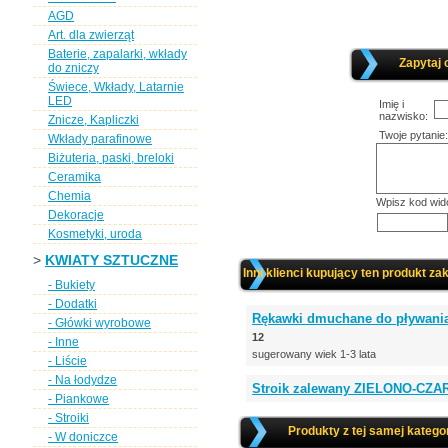
AGD
Art. dla zwierząt
Baterie, zapalarki, wkłady
Zapytaj 
do zniczy
Świece, Wkłady, Latarnie
LED
Imię i
nazwisko:
Znicze, Kapliczki
Twoje pytanie:
Wkłady parafinowe
Biżuteria, paski, breloki
Ceramika
Chemia
Wpisz kod wid
Dekoracje
Kosmetyki, uroda
>
KWIATY SZTUCZNE
Inni klienci kupujący ten produkt zak
- Bukiety
- Dodatki
Rękawki dmuchane do pływania
- Główki wyrobowe
12
- Inne
sugerowany wiek 1-3 lata
- Liście
- Na łodydze
Stroik zalewany ZIELONO-CZAR
- Piankowe
- Stroiki
Produkty z tej samej kategor
- W doniczce