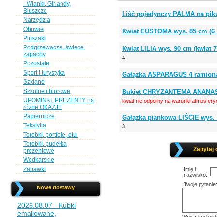
- Wianki, Girlandy,
Bluszcze
Liść pojedynczy PALMA na pik
Narzędzia
Obuwie
Kwiat EUSTOMA wys. 85 cm (6
Pluszaki
Podgrzewacze, świece,
Kwiat LILIA wys. 90 cm (kwiat
zapachy
4
Pozostałe
Sport i turystyka
Gałązka ASPARAGUS 4 ramiona,
Szklane
Szkolne i biurowe
Bukiet CHRYZANTEMA ANANAS w
UPOMINKI, PREZENTY na
kwiat nie odporny na warunki atmosfery
różne OKAZJE
Papiernicze
Gałązka piankowa LIŚCIE wys
Tekstylia
3
Torebki, portfele, etui
Torebki, pudełka
Zapytaj 
prezentowe
Wędkarskie
Zabawki
Imię i
nazwisko:
Twoje pytanie:
Nowe dostawy
2026.08.07 - Kubki
emaliowane,
Wpisz kod wid