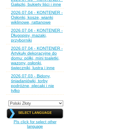
Gałązki, bukiety liści i inne
2026.07.04 - KONTENER -
Osłonki, kosze, wianki
wiklinowe, rattanowe
2026.07.04 - KONTENER -
Długopisy, mazaki,
przyborniki
2026.07.04 - KONTENER -
Artykuły dekoracyjne do
domu: półki, mini toaletki,
wazony, osłonki,
świeczniki, lustra i inne
2026.07.03 - Bidony,
śniadaniówki, torby
podróżne, plecaki i nie
tylko
SELECT LANGUAGE
Pls click for select other
language