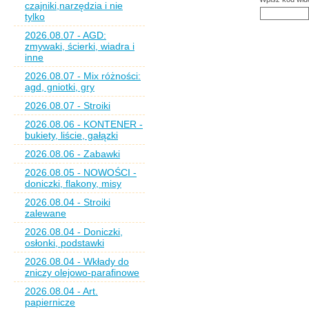
czajniki,narzędzia i nie
tylko
2026.08.07 - AGD:
zmywaki, ścierki, wiadra i
inne
2026.08.07 - Mix różności:
agd, gniotki, gry
2026.08.07 - Stroiki
2026.08.06 - KONTENER -
bukiety, liście, gałązki
2026.08.06 - Zabawki
2026.08.05 - NOWOŚCI -
doniczki, flakony, misy
2026.08.04 - Stroiki
zalewane
2026.08.04 - Doniczki,
osłonki, podstawki
2026.08.04 - Wkłady do
zniczy olejowo-parafinowe
2026.08.04 - Art.
papiernicze