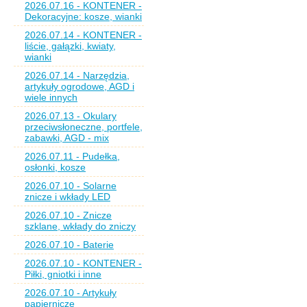
2026.07.16 - KONTENER -
Dekoracyjne: kosze, wianki
2026.07.14 - KONTENER -
liście, gałązki, kwiaty,
wianki
2026.07.14 - Narzędzia,
artykuły ogrodowe, AGD i
wiele innych
2026.07.13 - Okulary
przeciwsłoneczne, portfele,
zabawki, AGD - mix
2026.07.11 - Pudełka,
osłonki, kosze
2026.07.10 - Solarne
znicze i wkłady LED
2026.07.10 - Znicze
szklane, wkłady do zniczy
2026.07.10 - Baterie
2026.07.10 - KONTENER -
Piłki, gniotki i inne
2026.07.10 - Artykuły
papiernicze