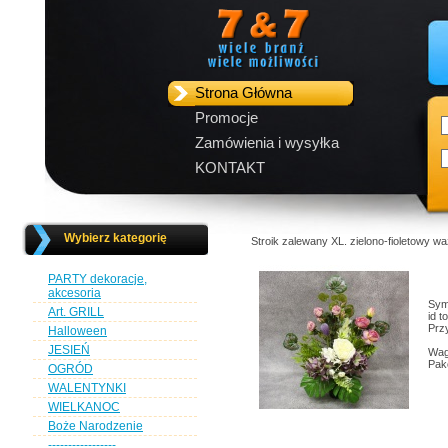
Strona Główna
Promocje
Zamówienia i wysyłka
KONTAKT
Wybierz kategorię
Stroik zalewany XL. zielono-fioletowy w
PARTY dekoracje,
akcesoria
Sym
Art. GRILL
id t
Przy
Halloween
JESIEŃ
Wag
Pak
OGRÓD
WALENTYNKI
WIELKANOC
Boże Narodzenie
-----------------