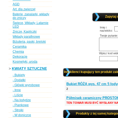
AGD
Art. dla zwierząt
Baterie, zapalarki, wkłady
Zapytaj 
do zniczy
Świece, Wkłady, Latarnie
LED
Imię i
nazwisko:
Znicze, Kapliczki
Twoje pytanie:
Wkłady parafinowe
Biżuteria, paski, breloki
Ceramika
Chemia
Wpisz kod wid
Dekoracje
Kosmetyki, uroda
>
KWIATY SZTUCZNE
Inni klienci kupujący ten produkt zak
- Bukiety
- Dodatki
Bukiet RÓŻA wys. 47 cm 5 łod
- Główki wyrobowe
2
- Inne
- Liście
Półmisek ceramiczny PROSTO
- Na łodydze
TEN TOWAR MUSI BYĆ WYSŁANY NA
- Piankowe
- Stroiki
Produkty z tej samej kategor
- W doniczce