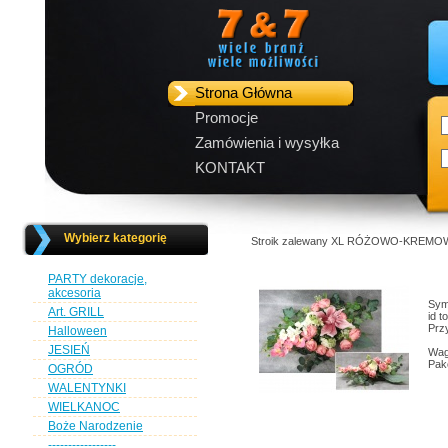
Strona Główna
Promocje
Zamówienia i wysyłka
KONTAKT
Wybierz kategorię
Stroik zalewany XL RÓŻOWO-KREMOWY ró
PARTY dekoracje,
akcesoria
Sym
Art. GRILL
id t
Przy
Halloween
JESIEŃ
Wag
Pak
OGRÓD
WALENTYNKI
WIELKANOC
Boże Narodzenie
-----------------