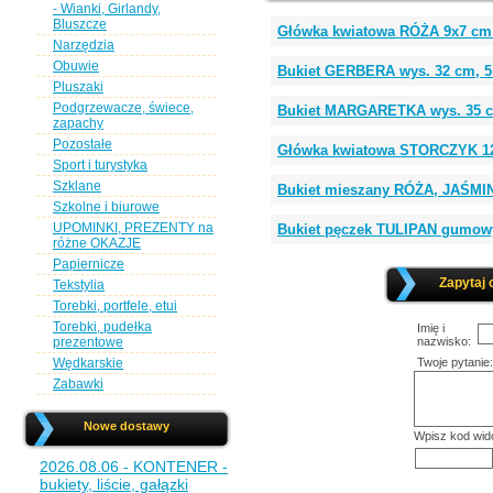
- Wianki, Girlandy,
Bluszcze
Główka kwiatowa RÓŻA 9x7 c
Narzędzia
Obuwie
Bukiet GERBERA wys. 32 cm, 5
Pluszaki
Podgrzewacze, świece,
Bukiet MARGARETKA wys. 35 c
zapachy
Pozostałe
Główka kwiatowa STORCZYK 1
Sport i turystyka
Szklane
Bukiet mieszany RÓŻA, JAŚMIN
Szkolne i biurowe
UPOMINKI, PREZENTY na
Bukiet pęczek TULIPAN gumowy 
różne OKAZJE
Papiernicze
Zapytaj 
Tekstylia
Torebki, portfele, etui
Torebki, pudełka
Imię i
prezentowe
nazwisko:
Wędkarskie
Twoje pytanie:
Zabawki
Nowe dostawy
Wpisz kod wid
2026.08.06 - KONTENER -
bukiety, liście, gałązki