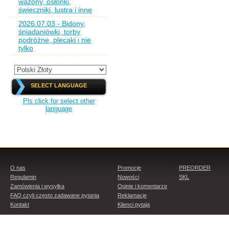
wazony, osłonki,
świeczniki, lustra i inne
2026.07.03 - Bidony,
śniadaniówki, torby
podróżne, plecaki i nie
tylko
SELECT LANGUAGE
Pls click for select other
language
O nas
Promocje
PREORDER
Regulamin
Nowości
SKL
Zamówienia i wysyłka
Opinie i komentarze
FAQ czyli często zadawane pytania
Reklamacje
Kontakt
Klienci pytają