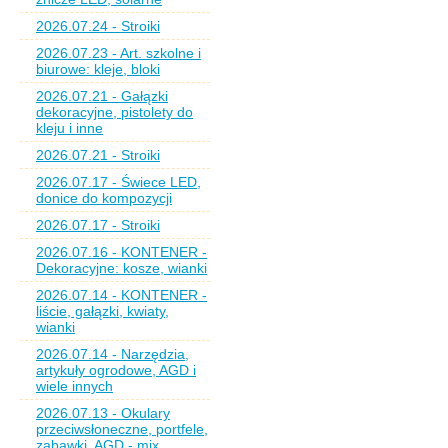
2026.07.24 - Stroiki
2026.07.23 - Art. szkolne i
biurowe: kleje, bloki
2026.07.21 - Gałązki
dekoracyjne, pistolety do
kleju i inne
2026.07.21 - Stroiki
2026.07.17 - Świece LED,
donice do kompozycji
2026.07.17 - Stroiki
2026.07.16 - KONTENER -
Dekoracyjne: kosze, wianki
2026.07.14 - KONTENER -
liście, gałązki, kwiaty,
wianki
2026.07.14 - Narzędzia,
artykuły ogrodowe, AGD i
wiele innych
2026.07.13 - Okulary
przeciwsłoneczne, portfele,
zabawki, AGD - mix