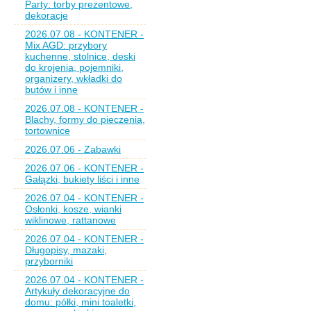
Party: torby prezentowe,
dekoracje
2026.07.08 - KONTENER -
Mix AGD: przybory
kuchenne, stolnice, deski
do krojenia, pojemniki,
organizery, wkładki do
butów i inne
2026.07.08 - KONTENER -
Blachy, formy do pieczenia,
tortownice
2026.07.06 - Zabawki
2026.07.06 - KONTENER -
Gałązki, bukiety liści i inne
2026.07.04 - KONTENER -
Osłonki, kosze, wianki
wiklinowe, rattanowe
2026.07.04 - KONTENER -
Długopisy, mazaki,
przyborniki
2026.07.04 - KONTENER -
Artykuły dekoracyjne do
domu: półki, mini toaletki,