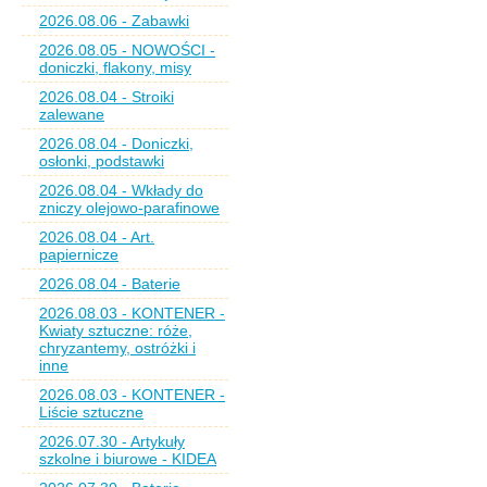
2026.08.06 - Zabawki
2026.08.05 - NOWOŚCI -
doniczki, flakony, misy
2026.08.04 - Stroiki
zalewane
2026.08.04 - Doniczki,
osłonki, podstawki
2026.08.04 - Wkłady do
zniczy olejowo-parafinowe
2026.08.04 - Art.
papiernicze
2026.08.04 - Baterie
2026.08.03 - KONTENER -
Kwiaty sztuczne: róże,
chryzantemy, ostróżki i
inne
2026.08.03 - KONTENER -
Liście sztuczne
2026.07.30 - Artykuły
szkolne i biurowe - KIDEA