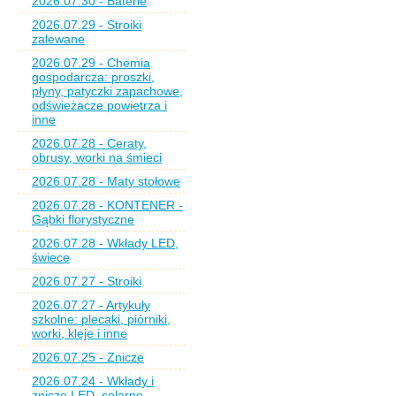
2026.07.30 - Baterie
2026.07.29 - Stroiki
zalewane
2026.07.29 - Chemia
gospodarcza: proszki,
płyny, patyczki zapachowe,
odświeżacze powietrza i
inne
2026.07.28 - Ceraty,
obrusy, worki na śmieci
2026.07.28 - Maty stołowe
2026.07.28 - KONTENER -
Gąbki florystyczne
2026.07.28 - Wkłady LED,
świece
2026.07.27 - Stroiki
2026.07.27 - Artykuły
szkolne: plecaki, piórniki,
worki, kleje i inne
2026.07.25 - Znicze
2026.07.24 - Wkłady i
znicze LED, solarne