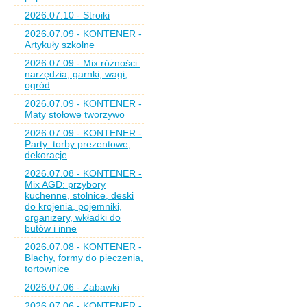
2026.07.10 - Stroiki
2026.07.09 - KONTENER -
Artykuły szkolne
2026.07.09 - Mix różności:
narzędzia, garnki, wagi,
ogród
2026.07.09 - KONTENER -
Maty stołowe tworzywo
2026.07.09 - KONTENER -
Party: torby prezentowe,
dekoracje
2026.07.08 - KONTENER -
Mix AGD: przybory
kuchenne, stolnice, deski
do krojenia, pojemniki,
organizery, wkładki do
butów i inne
2026.07.08 - KONTENER -
Blachy, formy do pieczenia,
tortownice
2026.07.06 - Zabawki
2026.07.06 - KONTENER -