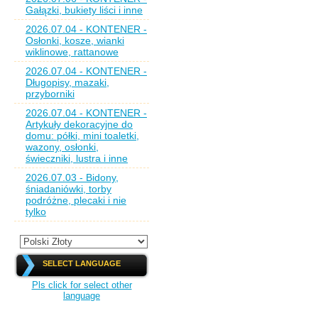
Gałązki, bukiety liści i inne
2026.07.04 - KONTENER -
Osłonki, kosze, wianki
wiklinowe, rattanowe
2026.07.04 - KONTENER -
Długopisy, mazaki,
przyborniki
2026.07.04 - KONTENER -
Artykuły dekoracyjne do
domu: półki, mini toaletki,
wazony, osłonki,
świeczniki, lustra i inne
2026.07.03 - Bidony,
śniadaniówki, torby
podróżne, plecaki i nie
tylko
SELECT LANGUAGE
Pls click for select other
language