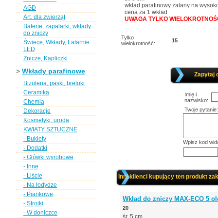
wkład parafinowy zalany na wysok
AGD
cena za 1 wkład
Art. dla zwierząt
UWAGA TYLKO WIELOKROTNOŚĆ 
Baterie, zapalarki, wkłady
do zniczy
Tylko
15
Świece, Wkłady, Latarnie
wielokrotność:
LED
Znicze, Kapliczki
>
Wkłady parafinowe
Zapytaj 
Biżuteria, paski, breloki
Ceramika
Imię i
nazwisko:
Chemia
Twoje pytanie:
Dekoracje
Kosmetyki, uroda
KWIATY SZTUCZNE
- Bukiety
Wpisz kod wid
- Dodatki
- Główki wyrobowe
- Inne
- Liście
Inni klienci kupujący ten produkt zak
- Na łodydze
- Piankowe
Wkład do zniczy MAX-ECO 5 olej
- Stroiki
20
- W doniczce
śr. 5 cm