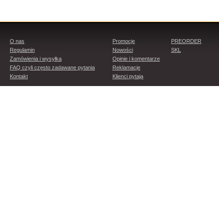
O nas
Promocje
PREORDER
Regulamin
Nowości
SKL
Zamówienia i wysyłka
Opinie i komentarze
FAQ czyli często zadawane pytania
Reklamacje
Kontakt
Klienci pytają