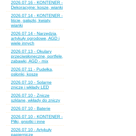
2026.07.16 - KONTENER -
Dekoracyjne: kosze, wianki
2026.07.14 - KONTENER -
liście, gałązki, kwiaty,
wianki
2026.07.14 - Narzędzia,
artykuły ogrodowe, AGD i
wiele innych
2026.07.13 - Okulary
przeciwsłoneczne, portfele,
zabawki, AGD - mix
2026.07.11 - Pudełka,
osłonki, kosze
2026.07.10 - Solarne
znicze i wkłady LED
2026.07.10 - Znicze
szklane, wkłady do zniczy
2026.07.10 - Baterie
2026.07.10 - KONTENER -
Piłki, gniotki i inne
2026.07.10 - Artykuły
papiernicze