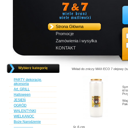
Strona Główna
Promocje
Zamówienia i wysyłka
KONTAKT
Wybierz kategorię
Wkład do zniczy MAX-ECO 7 olejowy (tub
PARTY dekoracje,
akcesoria
Sym
Art. GRILL
id t
Przy
Halloween
JESIEŃ
Wag
Pak
OGRÓD
WALENTYNKI
WIELKANOC
Boże Narodzenie
-----------------
śr. 6 cm