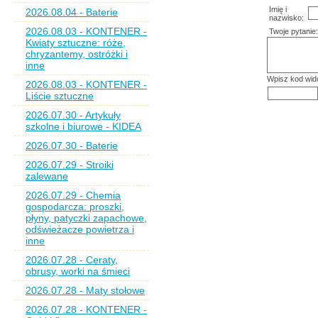
Imię i
2026.08.04 - Baterie
nazwisko:
2026.08.03 - KONTENER -
Twoje pytanie:
Kwiaty sztuczne: róże,
chryzantemy, ostróżki i
inne
Wpisz kod wid
2026.08.03 - KONTENER -
Liście sztuczne
2026.07.30 - Artykuły
szkolne i biurowe - KIDEA
2026.07.30 - Baterie
2026.07.29 - Stroiki
zalewane
2026.07.29 - Chemia
gospodarcza: proszki,
płyny, patyczki zapachowe,
odświeżacze powietrza i
inne
2026.07.28 - Ceraty,
obrusy, worki na śmieci
2026.07.28 - Maty stołowe
2026.07.28 - KONTENER -