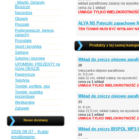
- Wianki, Girlandy,
wkład parafinowy zalany na wysoko
Bluszcze
cena za 1 wkład
UWAGA TYLKO WIELOKROTNOŚĆ 
Narzędzia
Obuwie
ALYA NS Patyczki zapachowe 
Pluszaki
TEN TOWAR MUSI BYĆ WYSŁANY NA
Podgrzewacze, świece,
zapachy
Pozostałe
Produkty z tej samej kategor
Sport i turystyka
Szklane
Szkolne i biurowe
Wkład do zniczy olejowo parafi
UPOMINKI, PREZENTY na
28
różne OKAZJE
mieszanka olejowo-parafinowa
Papiernicze
śr. 5,5 cm
tuba 11 cm, wkład zalany na wysokość:
Tekstylia
cena za 1 wkład
UWAGA TYLKO WIELOKROTNOŚĆ 28
Torebki, portfele, etui
Torebki, pudełka
Wkład do zniczy olejowo parafi
prezentowe
23
Wędkarskie
śr. 6 cm
Zabawki
tuba 21,5 cm, wkład zalany na wysokoś
cena za 1 wkład
UWAGA TYLKO WIELOKROTNOŚĆ 23
Nowe dostawy
Wkład do zniczy BISPOL WP3 OG
2026.08.07 - Kubki
24
emaliowane,