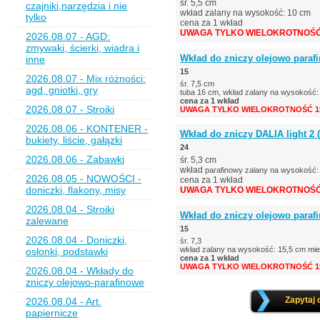
śr. 5,5 cm
czajniki,narzędzia i nie
wkład zalany na wysokość: 10 cm
tylko
cena za 1 wkład
UWAGA TYLKO WIELOKROTNOŚĆ 
2026.08.07 - AGD:
zmywaki, ścierki, wiadra i
Wkład do zniczy olejowo parafi
inne
15
2026.08.07 - Mix różności:
śr. 7,5 cm
agd, gniotki, gry
tuba 16 cm, wkład zalany na wysokość:
cena za 1 wkład
2026.08.07 - Stroiki
UWAGA TYLKO WIELOKROTNOŚĆ 15
2026.08.06 - KONTENER -
Wkład do zniczy DALIA light 2 (t
bukiety, liście, gałązki
24
2026.08.06 - Zabawki
śr. 5,3 cm
wkład
parafinowy zalany na wysokość:
2026.08.05 - NOWOŚCI -
cena za 1 wkład
doniczki, flakony, misy
UWAGA TYLKO WIELOKROTNOŚĆ 
2026.08.04 - Stroiki
Wkład do zniczy olejowo parafi
zalewane
15
2026.08.04 - Doniczki,
śr. 7,3
wkład zalany na wysokość: 15,5 cm mie
osłonki, podstawki
cena za 1 wkład
UWAGA TYLKO WIELOKROTNOŚĆ 15
2026.08.04 - Wkłady do
zniczy olejowo-parafinowe
Zapytaj 
2026.08.04 - Art.
papiernicze