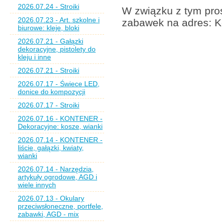
2026.07.24 - Stroiki
W związku z tym pros
2026.07.23 - Art. szkolne i
zabawek na adres: K
biurowe: kleje, bloki
2026.07.21 - Gałązki
dekoracyjne, pistolety do
kleju i inne
2026.07.21 - Stroiki
2026.07.17 - Świece LED,
donice do kompozycji
2026.07.17 - Stroiki
2026.07.16 - KONTENER -
Dekoracyjne: kosze, wianki
2026.07.14 - KONTENER -
liście, gałązki, kwiaty,
wianki
2026.07.14 - Narzędzia,
artykuły ogrodowe, AGD i
wiele innych
2026.07.13 - Okulary
przeciwsłoneczne, portfele,
zabawki, AGD - mix