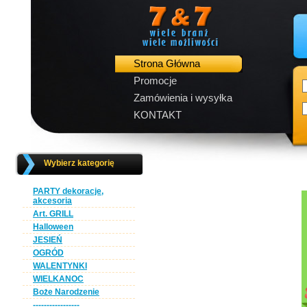
Strona Główna
Promocje
Zamówienia i wysyłka
KONTAKT
Wybierz kategorię
PARTY dekoracje,
akcesoria
Art. GRILL
Halloween
JESIEŃ
OGRÓD
WALENTYNKI
WIELKANOC
Boże Narodzenie
-----------------