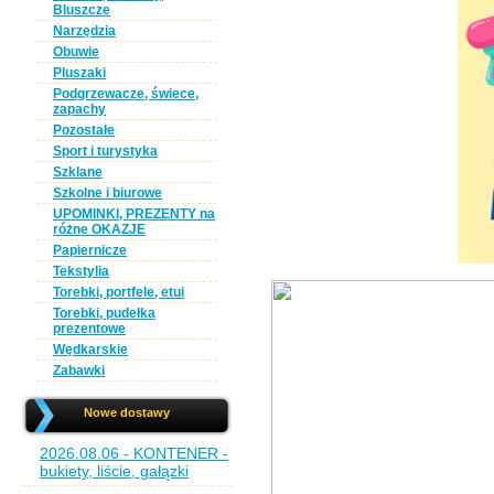
Bluszcze
Narzędzia
Obuwie
Pluszaki
Podgrzewacze, świece,
zapachy
Pozostałe
Sport i turystyka
Szklane
Szkolne i biurowe
UPOMINKI, PREZENTY na
różne OKAZJE
Papiernicze
Tekstylia
Torebki, portfele, etui
Torebki, pudełka
prezentowe
Wędkarskie
Zabawki
Nowe dostawy
2026.08.06 - KONTENER -
bukiety, liście, gałązki