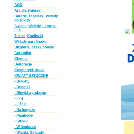
AGD
Art. dla zwierząt
Baterie, zapalarki, wkłady
do zniczy
Świece, Wkłady, Latarnie
LED
Znicze, Kapliczki
Wkłady parafinowe
Biżuteria, paski, breloki
Ceramika
Chemia
Dekoracje
Kosmetyki, uroda
KWIATY SZTUCZNE
- Bukiety
- Dodatki
- Główki wyrobowe
- Inne
- Liście
- Na łodydze
- Piankowe
- Stroiki
- W doniczce
- Wianki, Girlandy,