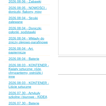
2026.08.06 - Zabawki
2026.08.05 - NOWOŚCI -
doniczki, flakony, misy
2026.08.04 - Stroiki
zalewane
2026.08.04 - Doniczki,
osłonki, podstawki
2026.08.04 - Wkłady do
zniczy olejowo-parafinowe
2026.08.04 - Art.
papiernicze
2026.08.04 - Baterie
2026.08.03 - KONTENER -
Kwiaty sztuczne: róże,
chryzantemy, ostróżki i
inne
2026.08.03 - KONTENER -
Liście sztuczne
2026.07.30 - Artykuły
szkolne i biurowe - KIDEA
2026.07.30 - Baterie