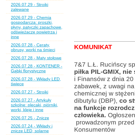
2026.07.29 - Stroiki
zalewane
2026.07.29 - Chemia
gospodarcza: proszki,
płyny, patyczki zapachowe,
odświeżacze powietrza i
inne
2026.07.28 - Ceraty,
KOMUNIKAT
obrusy, worki na śmieci
2026.07.28 - Maty stołowe
7&7 L.Ł. Rucińscy sp.
2026.07.28 - KONTENER -
piłka PIL-GMIX, ni
Gąbki florystyczne
i Finansów z dnia 20
2026.07.28 - Wkłady LED,
świece
zabawek, z uwagi na
2026.07.27 - Stroiki
chemicznej w stężeni
dibutylu (DBP),
co st
2026.07.27 - Artykuły
szkolne: plecaki, piórniki,
na funkcje rozrodc
worki, kleje i inne
człowieka.
Ogłoszeni
2026.07.25 - Znicze
prowadzonym przed 
2026.07.24 - Wkłady i
Konsumentów
znicze LED, solarne