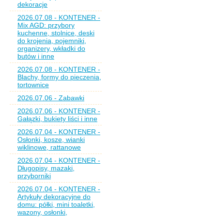
dekoracje
2026.07.08 - KONTENER -
Mix AGD: przybory
kuchenne, stolnice, deski
do krojenia, pojemniki,
organizery, wkładki do
butów i inne
2026.07.08 - KONTENER -
Blachy, formy do pieczenia,
tortownice
2026.07.06 - Zabawki
2026.07.06 - KONTENER -
Gałązki, bukiety liści i inne
2026.07.04 - KONTENER -
Osłonki, kosze, wianki
wiklinowe, rattanowe
2026.07.04 - KONTENER -
Długopisy, mazaki,
przyborniki
2026.07.04 - KONTENER -
Artykuły dekoracyjne do
domu: półki, mini toaletki,
wazony, osłonki,