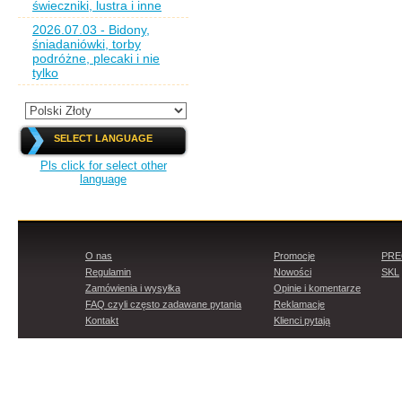
świeczniki, lustra i inne
2026.07.03 - Bidony,
śniadaniówki, torby
podróżne, plecaki i nie
tylko
SELECT LANGUAGE
Pls click for select other
language
O nas
Promocje
PR
Regulamin
Nowości
SKL
Zamówienia i wysyłka
Opinie i komentarze
FAQ czyli często zadawane pytania
Reklamacje
Kontakt
Klienci pytają