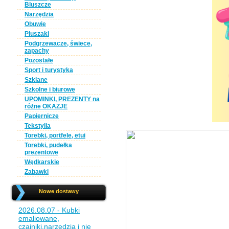
Bluszcze
Narzędzia
Obuwie
Pluszaki
Podgrzewacze, świece,
zapachy
Pozostałe
Sport i turystyka
Szklane
Szkolne i biurowe
UPOMINKI, PREZENTY na
różne OKAZJE
Papiernicze
Tekstylia
Torebki, portfele, etui
Torebki, pudełka
prezentowe
Wędkarskie
Zabawki
Nowe dostawy
2026.08.07 - Kubki
emaliowane,
czajniki,narzędzia i nie