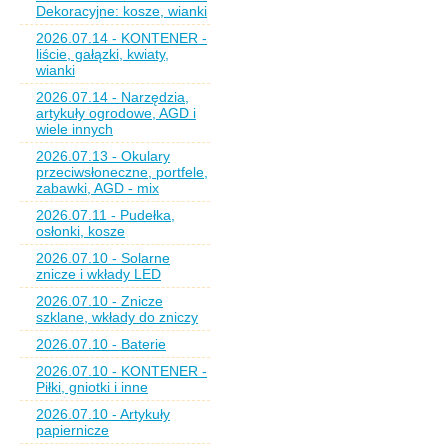
Dekoracyjne: kosze, wianki
2026.07.14 - KONTENER -
liście, gałązki, kwiaty,
wianki
2026.07.14 - Narzędzia,
artykuły ogrodowe, AGD i
wiele innych
2026.07.13 - Okulary
przeciwsłoneczne, portfele,
zabawki, AGD - mix
2026.07.11 - Pudełka,
osłonki, kosze
2026.07.10 - Solarne
znicze i wkłady LED
2026.07.10 - Znicze
szklane, wkłady do zniczy
2026.07.10 - Baterie
2026.07.10 - KONTENER -
Piłki, gniotki i inne
2026.07.10 - Artykuły
papiernicze