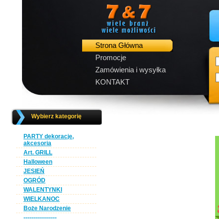
Strona Główna
Promocje
Zamówienia i wysyłka
KONTAKT
Wybierz kategorię
PARTY dekoracje,
akcesoria
Art. GRILL
Halloween
JESIEŃ
OGRÓD
WALENTYNKI
WIELKANOC
Boże Narodzenie
-----------------