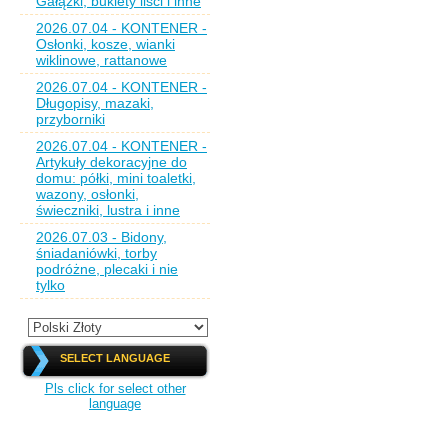
Gałązki, bukiety liści i inne
2026.07.04 - KONTENER -
Osłonki, kosze, wianki
wiklinowe, rattanowe
2026.07.04 - KONTENER -
Długopisy, mazaki,
przyborniki
2026.07.04 - KONTENER -
Artykuły dekoracyjne do
domu: półki, mini toaletki,
wazony, osłonki,
świeczniki, lustra i inne
2026.07.03 - Bidony,
śniadaniówki, torby
podróżne, plecaki i nie
tylko
SELECT LANGUAGE
Pls click for select other
language