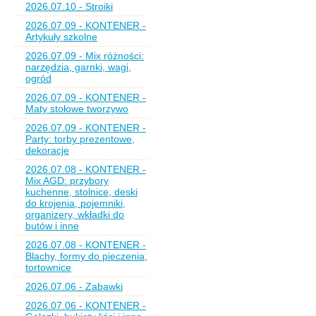
2026.07.10 - Stroiki
2026.07.09 - KONTENER -
Artykuły szkolne
2026.07.09 - Mix różności:
narzędzia, garnki, wagi,
ogród
2026.07.09 - KONTENER -
Maty stołowe tworzywo
2026.07.09 - KONTENER -
Party: torby prezentowe,
dekoracje
2026.07.08 - KONTENER -
Mix AGD: przybory
kuchenne, stolnice, deski
do krojenia, pojemniki,
organizery, wkładki do
butów i inne
2026.07.08 - KONTENER -
Blachy, formy do pieczenia,
tortownice
2026.07.06 - Zabawki
2026.07.06 - KONTENER -