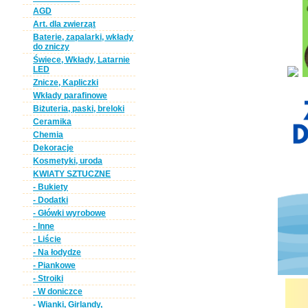
AGD
Art. dla zwierząt
Baterie, zapalarki, wkłady
do zniczy
Świece, Wkłady, Latarnie
LED
Znicze, Kapliczki
Wkłady parafinowe
Biżuteria, paski, breloki
Ceramika
Chemia
Dekoracje
Kosmetyki, uroda
KWIATY SZTUCZNE
- Bukiety
- Dodatki
- Główki wyrobowe
- Inne
- Liście
- Na łodydze
- Piankowe
- Stroiki
- W doniczce
- Wianki, Girlandy,