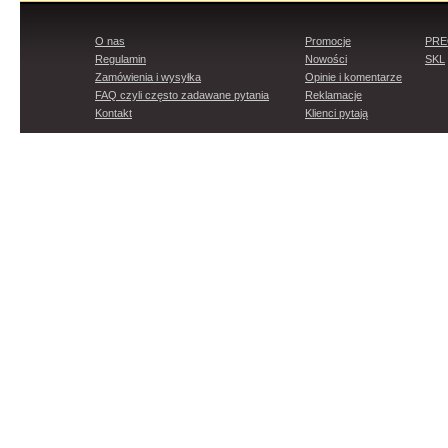
O nas
Promocje
PR
Regulamin
Nowości
SKL
Zamówienia i wysyłka
Opinie i komentarze
FAQ czyli często zadawane pytania
Reklamacje
Kontakt
Klienci pytają