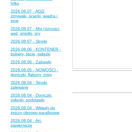
tylko
2026.08.07 - AGD:
zmywaki, ścierki, wiadra i
inne
2026.08.07 - Mix różności:
agd, gniotki, gry
2026.08.07 - Stroiki
2026.08.06 - KONTENER -
bukiety, liście, gałązki
2026.08.06 - Zabawki
2026.08.05 - NOWOŚCI -
doniczki, flakony, misy
2026.08.04 - Stroiki
zalewane
2026.08.04 - Doniczki,
osłonki, podstawki
2026.08.04 - Wkłady do
zniczy olejowo-parafinowe
2026.08.04 - Art.
papiernicze