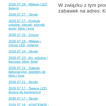
2026.07.28 - Wkłady LED,
W związku z tym pros
świece
zabawek na adres: K
2026.07.27 - Stroiki
2026.07.27 - Artykuły
szkolne: plecaki, piórniki,
worki, kleje i inne
2026.07.25 - Znicze
2026.07.24 - Wkłady i
znicze LED, solarne
2026.07.24 - Stroiki
2026.07.23 - Art. szkolne i
biurowe: kleje, bloki
2026.07.21 - Gałązki
dekoracyjne, pistolety do
kleju i inne
2026.07.21 - Stroiki
2026.07.17 - Świece LED,
donice do kompozycji
2026.07.17 - Stroiki
2026.07.16 - KONTENER -