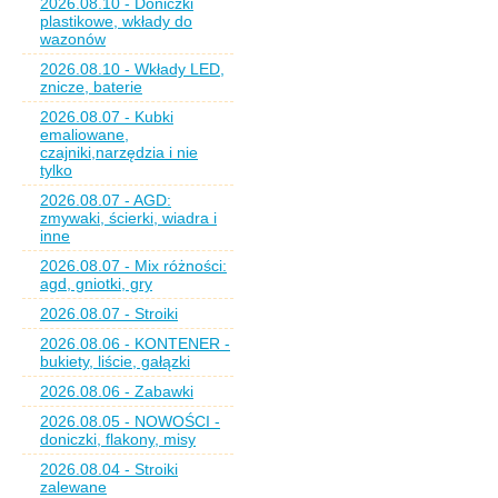
2026.08.10 - Doniczki
plastikowe, wkłady do
wazonów
2026.08.10 - Wkłady LED,
znicze, baterie
2026.08.07 - Kubki
emaliowane,
czajniki,narzędzia i nie
tylko
2026.08.07 - AGD:
zmywaki, ścierki, wiadra i
inne
2026.08.07 - Mix różności:
agd, gniotki, gry
2026.08.07 - Stroiki
2026.08.06 - KONTENER -
bukiety, liście, gałązki
2026.08.06 - Zabawki
2026.08.05 - NOWOŚCI -
doniczki, flakony, misy
2026.08.04 - Stroiki
zalewane