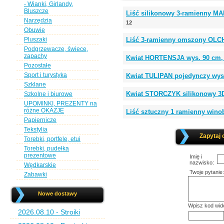
- Wianki, Girlandy,
Bluszcze
Liść silikonowy 3-ramienny MA
Narzędzia
12
Obuwie
Pluszaki
Liść 3-ramienny omszony OLCH
Podgrzewacze, świece,
zapachy
Kwiat HORTENSJA wys. 90 cm,
Pozostałe
Sport i turystyka
Kwiat TULIPAN pojedynczy wys
Szklane
Kwiat STORCZYK silikonowy 3D 
Szkolne i biurowe
UPOMINKI, PREZENTY na
różne OKAZJE
Liść sztuczny 1 ramienny wino
Papiernicze
Tekstylia
Zapytaj 
Torebki, portfele, etui
Torebki, pudełka
prezentowe
Imię i
nazwisko:
Wędkarskie
Twoje pytanie:
Zabawki
Nowe dostawy
Wpisz kod wid
2026.08.10 - Stroiki