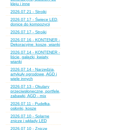
kleju i inne
2026.07.21 - Stroiki
2026.07.17 - Świece LED,
donice do kompozycji
2026.07.17 - Stroiki
2026.07.16 - KONTENER -
Dekoracyjne: kosze, wianki
2026.07.14 - KONTENER -
liście, gałązki, kwiaty,
wianki
2026.07.14 - Narzędzia,
artykuły ogrodowe, AGD i
wiele innych
2026.07.13 - Okulary
przeciwsłoneczne, portfele,
zabawki, AGD - mix
2026.07.11 - Pudełka,
osłonki, kosze
2026.07.10 - Solarne
znicze i wkłady LED
2026.07.10 - Znicze