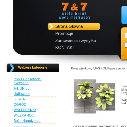
Strona Główna
Promocje
Zamówienia i wysyłka
KONTAKT
Wybierz kategorię
Kwiat piankowy MAGNOLIA postrzępi
PARTY dekoracje,
akcesoria
Sym
Art. GRILL
id 
Przy
Halloween
JESIEŃ
Wag
Pak
OGRÓD
WALENTYNKI
WIELKANOC
Boże Narodzenie
-----------------
idealne również na zewnątrz, wo