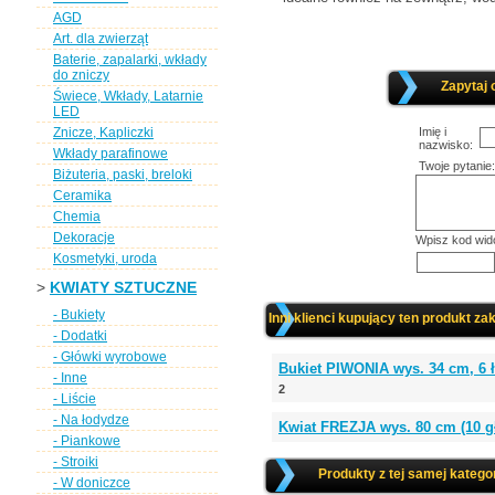
AGD
Art. dla zwierząt
Baterie, zapalarki, wkłady
do zniczy
Zapytaj 
Świece, Wkłady, Latarnie
LED
Znicze, Kapliczki
Imię i
nazwisko:
Wkłady parafinowe
Twoje pytanie:
Biżuteria, paski, breloki
Ceramika
Chemia
Dekoracje
Wpisz kod wid
Kosmetyki, uroda
>
KWIATY SZTUCZNE
- Bukiety
Inni klienci kupujący ten produkt zak
- Dodatki
- Główki wyrobowe
Bukiet PIWONIA wys. 34 cm, 6
- Inne
2
- Liście
- Na łodydze
Kwiat FREZJA wys. 80 cm (10
- Piankowe
- Stroiki
Produkty z tej samej kategor
- W doniczce