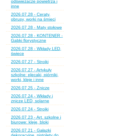
odświeżacze powietrza i
inne
2026.07.28 - Ceraty,
obrusy, worki na śmieci
2026.07.28 - Maty stołowe
2026.07.28 - KONTENER -
Gąbki florystyczne
2026.07.28 - Wkłady LED,
świece
2026.07.27 - Stroiki
2026.07.27 - Artykuły
szkolne: plecaki, piórniki,
worki, kleje i inne
2026.07.25 - Znicze
2026.07.24 - Wkłady i
znicze LED, solarne
2026.07.24 - Stroiki
2026.07.23 - Art. szkolne i
biurowe: kleje, bloki
2026.07.21 - Gałązki
dekoracyjne, pistolety do