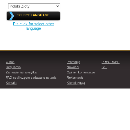
SELECT LANGUAGE
Pls click for select other
language
O nas
Promocje
PREORDER
Regulamin
Nowości
SKL
Zamówienia i wysyłka
Opinie i komentarze
FAQ czyli często zadawane pytania
Reklamacje
Kontakt
Klienci pytają