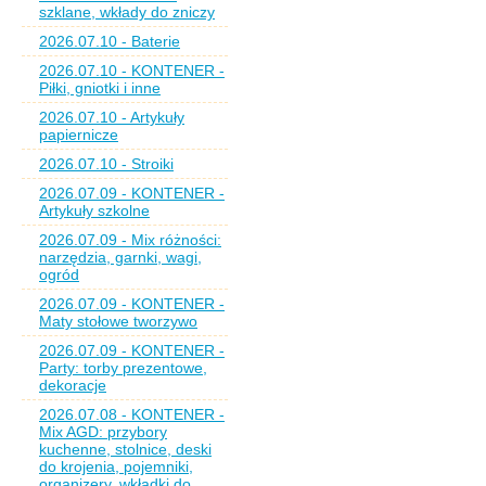
szklane, wkłady do zniczy
2026.07.10 - Baterie
2026.07.10 - KONTENER -
Piłki, gniotki i inne
2026.07.10 - Artykuły
papiernicze
2026.07.10 - Stroiki
2026.07.09 - KONTENER -
Artykuły szkolne
2026.07.09 - Mix różności:
narzędzia, garnki, wagi,
ogród
2026.07.09 - KONTENER -
Maty stołowe tworzywo
2026.07.09 - KONTENER -
Party: torby prezentowe,
dekoracje
2026.07.08 - KONTENER -
Mix AGD: przybory
kuchenne, stolnice, deski
do krojenia, pojemniki,
organizery, wkładki do