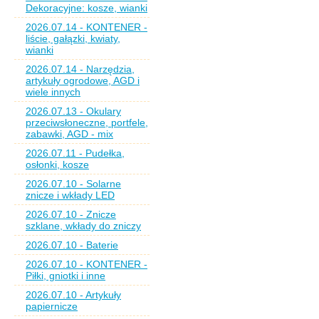
Dekoracyjne: kosze, wianki
2026.07.14 - KONTENER -
liście, gałązki, kwiaty,
wianki
2026.07.14 - Narzędzia,
artykuły ogrodowe, AGD i
wiele innych
2026.07.13 - Okulary
przeciwsłoneczne, portfele,
zabawki, AGD - mix
2026.07.11 - Pudełka,
osłonki, kosze
2026.07.10 - Solarne
znicze i wkłady LED
2026.07.10 - Znicze
szklane, wkłady do zniczy
2026.07.10 - Baterie
2026.07.10 - KONTENER -
Piłki, gniotki i inne
2026.07.10 - Artykuły
papiernicze