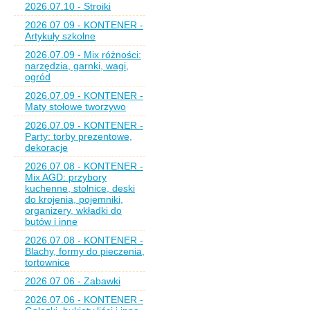
2026.07.10 - Stroiki
2026.07.09 - KONTENER -
Artykuły szkolne
2026.07.09 - Mix różności:
narzędzia, garnki, wagi,
ogród
2026.07.09 - KONTENER -
Maty stołowe tworzywo
2026.07.09 - KONTENER -
Party: torby prezentowe,
dekoracje
2026.07.08 - KONTENER -
Mix AGD: przybory
kuchenne, stolnice, deski
do krojenia, pojemniki,
organizery, wkładki do
butów i inne
2026.07.08 - KONTENER -
Blachy, formy do pieczenia,
tortownice
2026.07.06 - Zabawki
2026.07.06 - KONTENER -