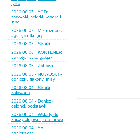
tylko
2026.08.07 - AGD:
zmywaki, ścierki, wiadra i
inne
2026.08.07 - Mix różności:
agd, gniotki, gry
2026.08.07 - Stroiki
2026.08.06 - KONTENER -
bukiety, liście, gałązki
2026.08.06 - Zabawki
2026.08.05 - NOWOŚCI -
doniczki, flakony, misy
2026.08.04 - Stroiki
zalewane
2026.08.04 - Doniczki,
osłonki, podstawki
2026.08.04 - Wkłady do
zniczy olejowo-parafinowe
2026.08.04 - Art.
papiernicze