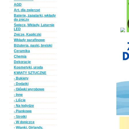
AGD
Art. dla zwierząt
Baterie, zapalarki, wkłady
do zniczy
Świece, Wkłady, Latarnie
LED
Znicze, Kapliczki
Wkłady parafinowe
Biżuteria, paski, breloki
Ceramika
Chemia
Dekoracje
Kosmetyki, uroda
KWIATY SZTUCZNE
- Bukiety
- Dodatki
- Główki wyrobowe
- Inne
- Liście
- Na łodydze
- Piankowe
- Stroiki
- W doniczce
- Wianki, Girlandy,