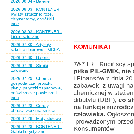
2026.08.04 - Baterie
2026.08.03 - KONTENER -
Kwiaty sztuczne: róże,
chryzantemy, ostróżki i
inne
2026.08.03 - KONTENER -
Liście sztuczne
2026.07.30 - Artykuły
KOMUNIKAT
szkolne i biurowe - KIDEA
2026.07.30 - Baterie
7&7 L.Ł. Rucińscy sp.
2026.07.29 - Stroiki
piłka PIL-GMIX, ni
zalewane
i Finansów z dnia 20
2026.07.29 - Chemia
gospodarcza: proszki,
zabawek, z uwagi na
płyny, patyczki zapachowe,
chemicznej w stężeni
odświeżacze powietrza i
inne
dibutylu (DBP),
co st
2026.07.28 - Ceraty,
na funkcje rozrodc
obrusy, worki na śmieci
człowieka.
Ogłoszeni
2026.07.28 - Maty stołowe
prowadzonym przed 
2026.07.28 - KONTENER -
Konsumentów
Gąbki florystyczne