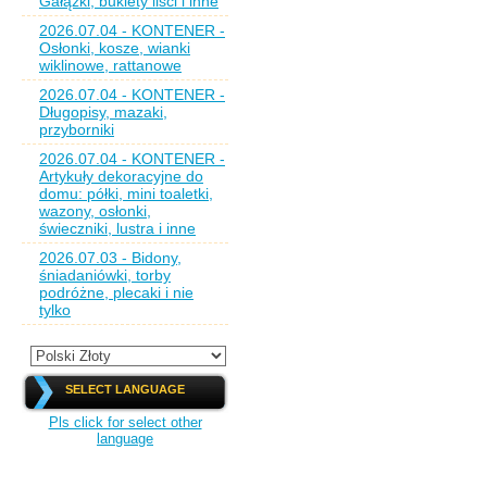
Gałązki, bukiety liści i inne
2026.07.04 - KONTENER -
Osłonki, kosze, wianki
wiklinowe, rattanowe
2026.07.04 - KONTENER -
Długopisy, mazaki,
przyborniki
2026.07.04 - KONTENER -
Artykuły dekoracyjne do
domu: półki, mini toaletki,
wazony, osłonki,
świeczniki, lustra i inne
2026.07.03 - Bidony,
śniadaniówki, torby
podróżne, plecaki i nie
tylko
SELECT LANGUAGE
Pls click for select other
language