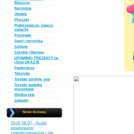
Bluszcze
Narzędzia
Obuwie
Pluszaki
Podgrzewacze, świece,
zapachy
Pozostałe
Sport i turystyka
Szklane
Szkolne i biurowe
UPOMINKI, PREZENTY na
różne OKAZJE
Papiernicze
Tekstylia
Torebki, portfele, etui
Torebki, pudełka
prezentowe
Wędkarskie
Zabawki
Nowe dostawy
2026.08.07 - Kubki
emaliowane,
czajniki,narzędzia i nie