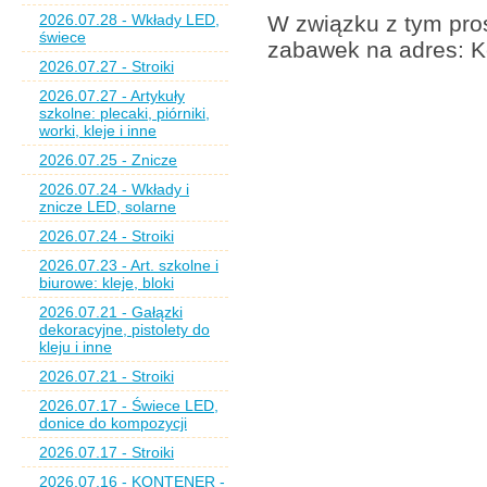
2026.07.28 - Wkłady LED,
W związku z tym pros
świece
zabawek na adres: K
2026.07.27 - Stroiki
2026.07.27 - Artykuły
szkolne: plecaki, piórniki,
worki, kleje i inne
2026.07.25 - Znicze
2026.07.24 - Wkłady i
znicze LED, solarne
2026.07.24 - Stroiki
2026.07.23 - Art. szkolne i
biurowe: kleje, bloki
2026.07.21 - Gałązki
dekoracyjne, pistolety do
kleju i inne
2026.07.21 - Stroiki
2026.07.17 - Świece LED,
donice do kompozycji
2026.07.17 - Stroiki
2026.07.16 - KONTENER -