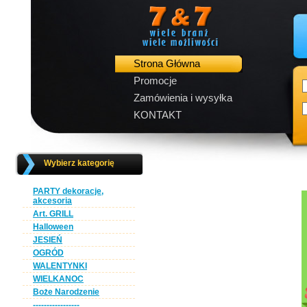
Strona Główna
Promocje
Zamówienia i wysyłka
KONTAKT
Wybierz kategorię
PARTY dekoracje,
akcesoria
Art. GRILL
Halloween
JESIEŃ
OGRÓD
WALENTYNKI
WIELKANOC
Boże Narodzenie
-----------------