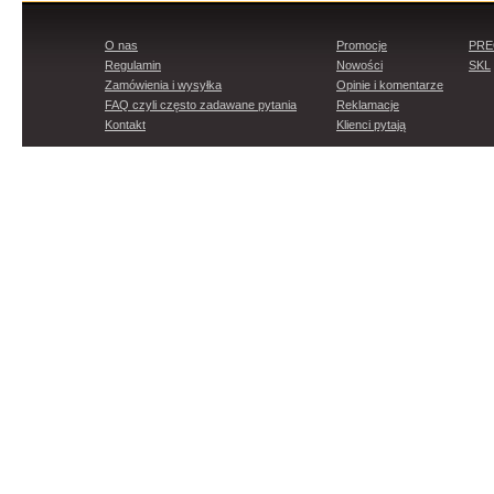
O nas
Promocje
PR
Regulamin
Nowości
SKL
Zamówienia i wysyłka
Opinie i komentarze
FAQ czyli często zadawane pytania
Reklamacje
Kontakt
Klienci pytają