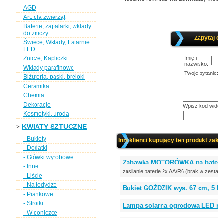
AGD
Art. dla zwierząt
Baterie, zapalarki, wkłady
do zniczy
Zapytaj 
Świece, Wkłady, Latarnie
LED
Znicze, Kapliczki
Imię i
nazwisko:
Wkłady parafinowe
Twoje pytanie:
Biżuteria, paski, breloki
Ceramika
Chemia
Dekoracje
Wpisz kod wid
Kosmetyki, uroda
>
KWIATY SZTUCZNE
- Bukiety
Inni klienci kupujący ten produkt zak
- Dodatki
- Główki wyrobowe
Zabawka MOTORÓWKA na bateri
- Inne
zasilanie baterie 2x AA/R6 (brak w zest
- Liście
- Na łodydze
Bukiet GOŹDZIK wys. 67 cm, 5 ł
- Piankowe
- Stroiki
Lampa solarna ogrodowa LED na
- W doniczce