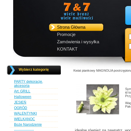
Strona Główna
Promocje
Zamówienia i wysyłka
KONTAKT
Wybierz kategorię
Kwiat piankowy MAGNOLIA postrzępiona
PARTY dekoracje,
akcesoria
Sym
Art. GRILL
id 
Przy
Halloween
JESIEŃ
Wag
Pak
OGRÓD
WALENTYNKI
WIELKANOC
Boże Narodzenie
-----------------
idealne również na zewnątrz, wo