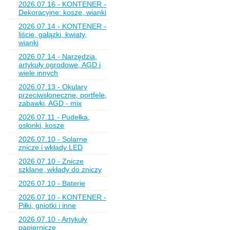
2026.07.16 - KONTENER -
Dekoracyjne: kosze, wianki
2026.07.14 - KONTENER -
liście, gałązki, kwiaty,
wianki
2026.07.14 - Narzędzia,
artykuły ogrodowe, AGD i
wiele innych
2026.07.13 - Okulary
przeciwsłoneczne, portfele,
zabawki, AGD - mix
2026.07.11 - Pudełka,
osłonki, kosze
2026.07.10 - Solarne
znicze i wkłady LED
2026.07.10 - Znicze
szklane, wkłady do zniczy
2026.07.10 - Baterie
2026.07.10 - KONTENER -
Piłki, gniotki i inne
2026.07.10 - Artykuły
papiernicze