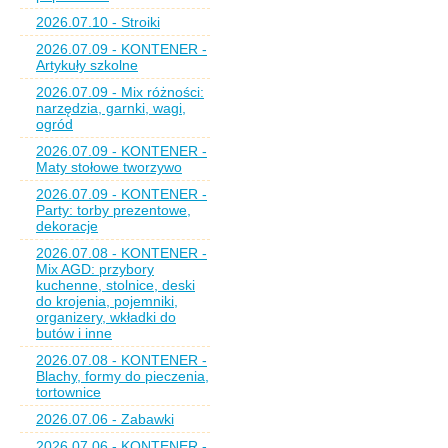
2026.07.10 - Stroiki
2026.07.09 - KONTENER -
Artykuły szkolne
2026.07.09 - Mix różności:
narzędzia, garnki, wagi,
ogród
2026.07.09 - KONTENER -
Maty stołowe tworzywo
2026.07.09 - KONTENER -
Party: torby prezentowe,
dekoracje
2026.07.08 - KONTENER -
Mix AGD: przybory
kuchenne, stolnice, deski
do krojenia, pojemniki,
organizery, wkładki do
butów i inne
2026.07.08 - KONTENER -
Blachy, formy do pieczenia,
tortownice
2026.07.06 - Zabawki
2026.07.06 - KONTENER -