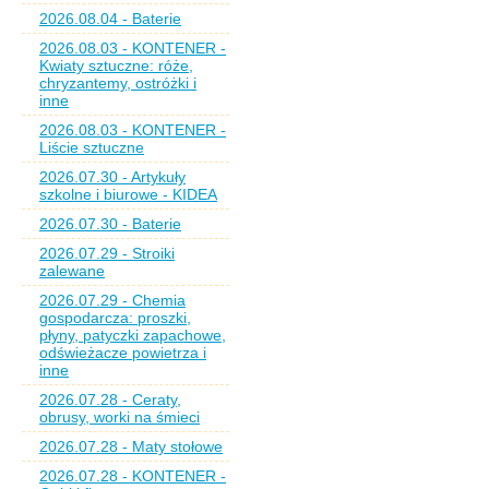
2026.08.04 - Baterie
2026.08.03 - KONTENER -
Kwiaty sztuczne: róże,
chryzantemy, ostróżki i
inne
2026.08.03 - KONTENER -
Liście sztuczne
2026.07.30 - Artykuły
szkolne i biurowe - KIDEA
2026.07.30 - Baterie
2026.07.29 - Stroiki
zalewane
2026.07.29 - Chemia
gospodarcza: proszki,
płyny, patyczki zapachowe,
odświeżacze powietrza i
inne
2026.07.28 - Ceraty,
obrusy, worki na śmieci
2026.07.28 - Maty stołowe
2026.07.28 - KONTENER -