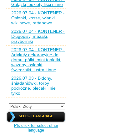
Gałązki, bukiety liści i inne
2026.07.04 - KONTENER -
Osłonki, kosze, wianki
wiklinowe, rattanowe
2026.07.04 - KONTENER -
Długopisy, mazaki,
przyborniki
2026.07.04 - KONTENER -
Artykuły dekoracyjne do
domu: półki, mini toaletki,
wazony, osłonki,
świeczniki, lustra i inne
2026.07.03 - Bidony,
śniadaniówki, torby
podróżne, plecaki i nie
tylko
SELECT LANGUAGE
Pls click for select other
language