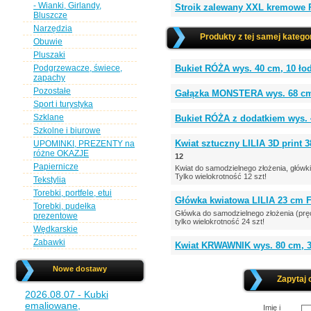
- Wianki, Girlandy,
Stroik zalewany XXL kremowe 
Bluszcze
Narzędzia
Produkty z tej samej kategor
Obuwie
Pluszaki
Podgrzewacze, świece,
Bukiet RÓŻA wys. 40 cm, 10 ł
zapachy
Pozostałe
Gałązka MONSTERA wys. 68 cm
Sport i turystyka
Szklane
Bukiet RÓŻA z dodatkiem wys.
Szkolne i biurowe
Kwiat sztuczny LILIA 3D print 3
UPOMINKI, PREZENTY na
różne OKAZJE
12
Papiernicze
Kwiat do samodzielnego złożenia, główki 
Tylko wielokrotność 12 szt!
Tekstylia
Torebki, portfele, etui
Główka kwiatowa LILIA 23 cm 
Torebki, pudełka
Główka do samodzielnego złożenia (prę
prezentowe
tylko wielokrotność 24 szt!
Wędkarskie
Zabawki
Kwiat KRWAWNIK wys. 80 cm, 3 
Nowe dostawy
Zapytaj 
2026.08.07 - Kubki
emaliowane,
Imię i