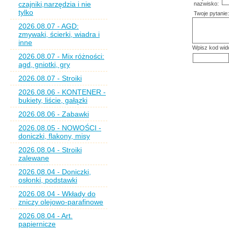
czajniki,narzędzia i nie
nazwisko:
tylko
Twoje pytanie:
2026.08.07 - AGD:
zmywaki, ścierki, wiadra i
inne
Wpisz kod wid
2026.08.07 - Mix różności:
agd, gniotki, gry
2026.08.07 - Stroiki
2026.08.06 - KONTENER -
bukiety, liście, gałązki
2026.08.06 - Zabawki
2026.08.05 - NOWOŚCI -
doniczki, flakony, misy
2026.08.04 - Stroiki
zalewane
2026.08.04 - Doniczki,
osłonki, podstawki
2026.08.04 - Wkłady do
zniczy olejowo-parafinowe
2026.08.04 - Art.
papiernicze