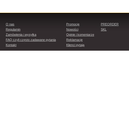
O nas
Promocje
PREORDER
Regulamin
Nowości
SKL
Zamówienia i wysyłka
Opinie i komentarze
FAQ czyli często zadawane pytania
Reklamacje
Kontakt
Klienci pytają