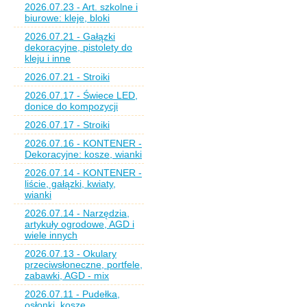
2026.07.23 - Art. szkolne i
biurowe: kleje, bloki
2026.07.21 - Gałązki
dekoracyjne, pistolety do
kleju i inne
2026.07.21 - Stroiki
2026.07.17 - Świece LED,
donice do kompozycji
2026.07.17 - Stroiki
2026.07.16 - KONTENER -
Dekoracyjne: kosze, wianki
2026.07.14 - KONTENER -
liście, gałązki, kwiaty,
wianki
2026.07.14 - Narzędzia,
artykuły ogrodowe, AGD i
wiele innych
2026.07.13 - Okulary
przeciwsłoneczne, portfele,
zabawki, AGD - mix
2026.07.11 - Pudełka,
osłonki, kosze