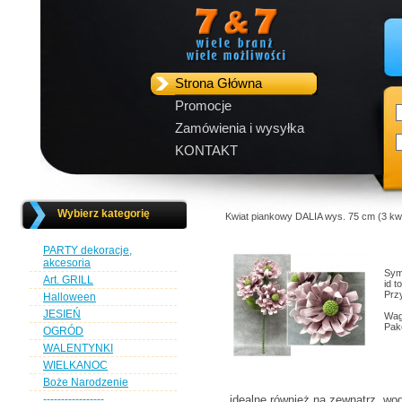
Strona Główna
Promocje
Zamówienia i wysyłka
KONTAKT
Wybierz kategorię
Kwiat piankowy DALIA wys. 75 cm (3 
PARTY dekoracje,
akcesoria
Sym
Art. GRILL
id 
Przy
Halloween
JESIEŃ
Wag
Pak
OGRÓD
WALENTYNKI
WIELKANOC
Boże Narodzenie
-----------------
idealne również na zewnątrz, wo