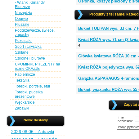
Osłonka, koszyk pleciony z sł
- Wianki, Girlandy,
Bluszcze
Narzędzia
Produkty z tej samej kategor
Obuwie
Pluszaki
Bukiet TULIPAN wys. 33 cm, 7 
Podgrzewacze, świece,
zapachy
Kwiat RÓŻA wys. 71 cm (2 kwia
Pozostałe
4
Sport i turystyka
Szklane
Główka kwiatowa RÓŻA 10 c
Szkolne i biurowe
UPOMINKI, PREZENTY na
Kwiat RÓŻA pojedyncza wys. 6
różne OKAZJE
Papiernicze
Gałązka ASPARAGUS 4-ramiona
Tekstylia
Torebki, portfele, etui
Bukiet, wiązanka RÓŻA wys 55 
Torebki, pudełka
prezentowe
Wędkarskie
Zapytaj 
Zabawki
Imię i
Nowe dostawy
nazwisko:
Twoje pytanie:
2026.08.06 - Zabawki