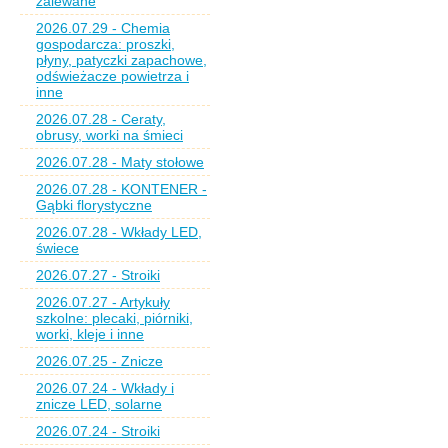
zalewane
2026.07.29 - Chemia
gospodarcza: proszki,
płyny, patyczki zapachowe,
odświeżacze powietrza i
inne
2026.07.28 - Ceraty,
obrusy, worki na śmieci
2026.07.28 - Maty stołowe
2026.07.28 - KONTENER -
Gąbki florystyczne
2026.07.28 - Wkłady LED,
świece
2026.07.27 - Stroiki
2026.07.27 - Artykuły
szkolne: plecaki, piórniki,
worki, kleje i inne
2026.07.25 - Znicze
2026.07.24 - Wkłady i
znicze LED, solarne
2026.07.24 - Stroiki