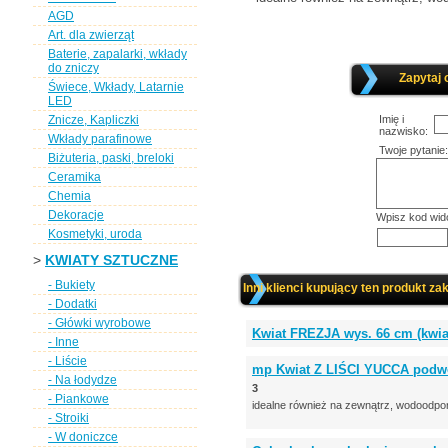
AGD
Art. dla zwierząt
Baterie, zapalarki, wkłady
do zniczy
Zapytaj 
Świece, Wkłady, Latarnie
LED
Znicze, Kapliczki
Imię i
nazwisko:
Wkłady parafinowe
Twoje pytanie:
Biżuteria, paski, breloki
Ceramika
Chemia
Dekoracje
Wpisz kod wid
Kosmetyki, uroda
>
KWIATY SZTUCZNE
- Bukiety
Inni klienci kupujący ten produkt zak
- Dodatki
- Główki wyrobowe
Kwiat FREZJA wys. 66 cm (kw
- Inne
- Liście
mp Kwiat Z LIŚCI YUCCA podw
- Na łodydze
3
- Piankowe
idealne również na zewnątrz, wodoodpo
- Stroiki
- W doniczce