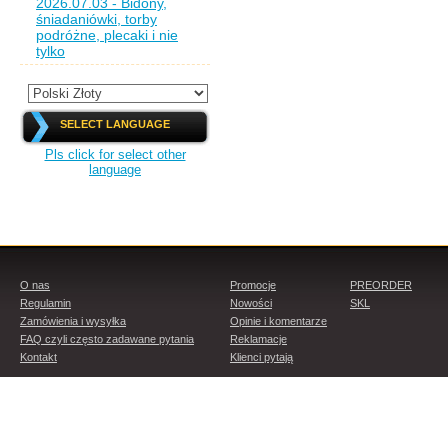
2026.07.03 - Bidony,
śniadaniówki, torby
podróżne, plecaki i nie
tylko
SELECT LANGUAGE
Pls click for select other
language
O nas
Promocje
PREORDER
Regulamin
Nowości
SKL
Zamówienia i wysyłka
Opinie i komentarze
FAQ czyli często zadawane pytania
Reklamacje
Kontakt
Klienci pytają