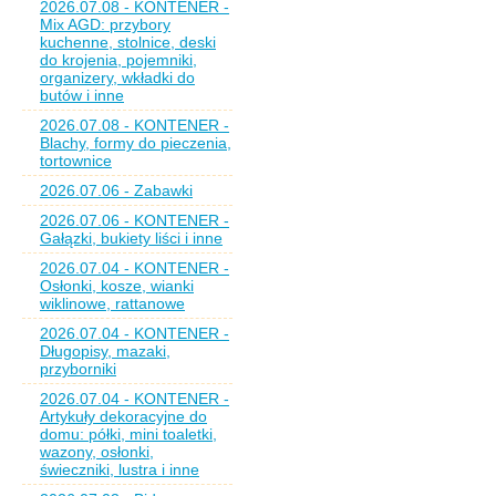
2026.07.08 - KONTENER -
Mix AGD: przybory
kuchenne, stolnice, deski
do krojenia, pojemniki,
organizery, wkładki do
butów i inne
2026.07.08 - KONTENER -
Blachy, formy do pieczenia,
tortownice
2026.07.06 - Zabawki
2026.07.06 - KONTENER -
Gałązki, bukiety liści i inne
2026.07.04 - KONTENER -
Osłonki, kosze, wianki
wiklinowe, rattanowe
2026.07.04 - KONTENER -
Długopisy, mazaki,
przyborniki
2026.07.04 - KONTENER -
Artykuły dekoracyjne do
domu: półki, mini toaletki,
wazony, osłonki,
świeczniki, lustra i inne