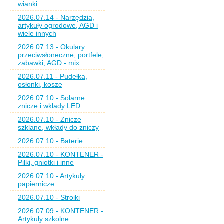
wianki
2026.07.14 - Narzędzia,
artykuły ogrodowe, AGD i
wiele innych
2026.07.13 - Okulary
przeciwsłoneczne, portfele,
zabawki, AGD - mix
2026.07.11 - Pudełka,
osłonki, kosze
2026.07.10 - Solarne
znicze i wkłady LED
2026.07.10 - Znicze
szklane, wkłady do zniczy
2026.07.10 - Baterie
2026.07.10 - KONTENER -
Piłki, gniotki i inne
2026.07.10 - Artykuły
papiernicze
2026.07.10 - Stroiki
2026.07.09 - KONTENER -
Artykuły szkolne