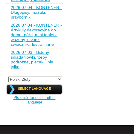
2026.07.04 - KONTENER -
Długopisy, mazaki,
przyborniki
2026.07.04 - KONTENER -
Artykuły dekoracyjne do
domu: półki, mini toaletki,
wazony, osłonki,
świeczniki, lustra i inne
2026.07.03 - Bidony,
śniadaniówki, torby
podróżne, plecaki i nie
tylko
SELECT LANGUAGE
Pls click for select other
language