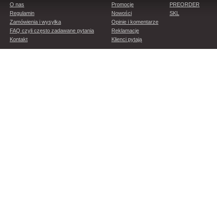
O nas
Promocje
PREORDER
Regulamin
Nowości
SKL
Zamówienia i wysyłka
Opinie i komentarze
FAQ czyli często zadawane pytania
Reklamacje
Kontakt
Klienci pytają