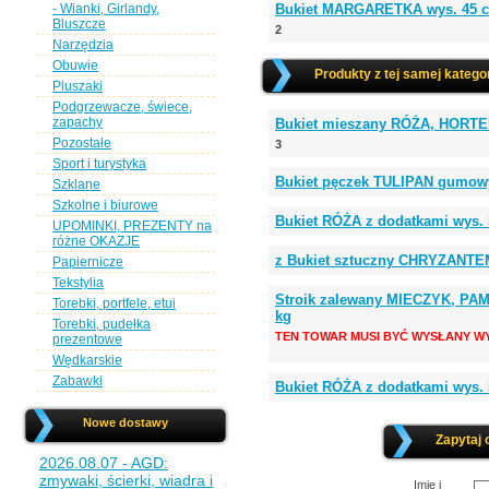
- Wianki, Girlandy,
Bukiet MARGARETKA wys. 45 c
Bluszcze
2
Narzędzia
Obuwie
Produkty z tej samej kategor
Pluszaki
Podgrzewacze, świece,
zapachy
Bukiet mieszany RÓŻA, HORTEN
Pozostałe
3
Sport i turystyka
Bukiet pęczek TULIPAN gumow
Szklane
Szkolne i biurowe
Bukiet RÓŻA z dodatkami wys. 
UPOMINKI, PREZENTY na
różne OKAZJE
z Bukiet sztuczny CHRYZANTEM
Papiernicze
Tekstylia
Stroik zalewany MIECZYK, PAM
Torebki, portfele, etui
kg
Torebki, pudełka
TEN TOWAR MUSI BYĆ WYSŁANY WY
prezentowe
Wędkarskie
Zabawki
Bukiet RÓŻA z dodatkami wys. 
Nowe dostawy
Zapytaj 
2026.08.07 - AGD:
zmywaki, ścierki, wiadra i
Imię i