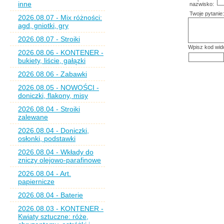
inne
nazwisko:
Twoje pytanie:
2026.08.07 - Mix różności:
agd, gniotki, gry
2026.08.07 - Stroiki
Wpisz kod wid
2026.08.06 - KONTENER -
bukiety, liście, gałązki
2026.08.06 - Zabawki
2026.08.05 - NOWOŚCI -
doniczki, flakony, misy
2026.08.04 - Stroiki
zalewane
2026.08.04 - Doniczki,
osłonki, podstawki
2026.08.04 - Wkłady do
zniczy olejowo-parafinowe
2026.08.04 - Art.
papiernicze
2026.08.04 - Baterie
2026.08.03 - KONTENER -
Kwiaty sztuczne: róże,