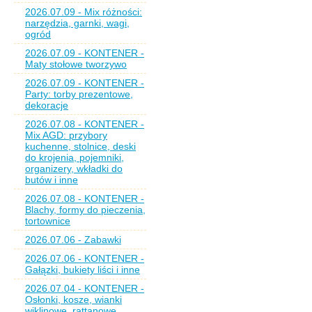
2026.07.09 - Mix różności:
narzędzia, garnki, wagi,
ogród
2026.07.09 - KONTENER -
Maty stołowe tworzywo
2026.07.09 - KONTENER -
Party: torby prezentowe,
dekoracje
2026.07.08 - KONTENER -
Mix AGD: przybory
kuchenne, stolnice, deski
do krojenia, pojemniki,
organizery, wkładki do
butów i inne
2026.07.08 - KONTENER -
Blachy, formy do pieczenia,
tortownice
2026.07.06 - Zabawki
2026.07.06 - KONTENER -
Gałązki, bukiety liści i inne
2026.07.04 - KONTENER -
Osłonki, kosze, wianki
wiklinowe, rattanowe