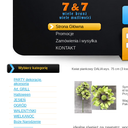
Strona Główna
Promocje
Zamówienia i wysyłka
KONTAKT
Wybierz kategorię
Kwiat piankowy DALIA wys. 75 cm (
PARTY dekoracje,
akcesoria
Sym
Art. GRILL
id 
Przy
Halloween
JESIEŃ
Wag
Pak
OGRÓD
WALENTYNKI
WIELKANOC
Boże Narodzenie
-----------------
idealne również na zewnątrz, wo