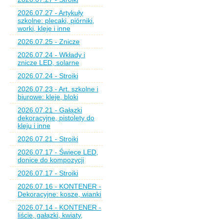
2026.07.27 - Artykuły
szkolne: plecaki, piórniki,
worki, kleje i inne
2026.07.25 - Znicze
2026.07.24 - Wkłady i
znicze LED, solarne
2026.07.24 - Stroiki
2026.07.23 - Art. szkolne i
biurowe: kleje, bloki
2026.07.21 - Gałązki
dekoracyjne, pistolety do
kleju i inne
2026.07.21 - Stroiki
2026.07.17 - Świece LED,
donice do kompozycji
2026.07.17 - Stroiki
2026.07.16 - KONTENER -
Dekoracyjne: kosze, wianki
2026.07.14 - KONTENER -
liście, gałązki, kwiaty,