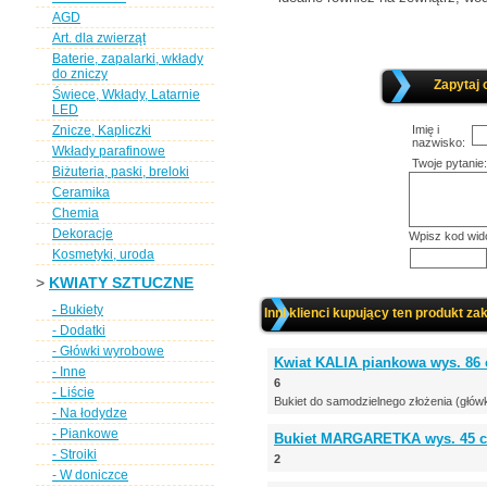
AGD
Art. dla zwierząt
Baterie, zapalarki, wkłady
do zniczy
Zapytaj 
Świece, Wkłady, Latarnie
LED
Znicze, Kapliczki
Imię i
nazwisko:
Wkłady parafinowe
Twoje pytanie:
Biżuteria, paski, breloki
Ceramika
Chemia
Dekoracje
Wpisz kod wid
Kosmetyki, uroda
>
KWIATY SZTUCZNE
- Bukiety
Inni klienci kupujący ten produkt zak
- Dodatki
- Główki wyrobowe
Kwiat KALIA piankowa wys. 86 
- Inne
6
- Liście
Bukiet do samodzielnego złożenia (główk
- Na łodydze
- Piankowe
Bukiet MARGARETKA wys. 45 
- Stroiki
2
- W doniczce