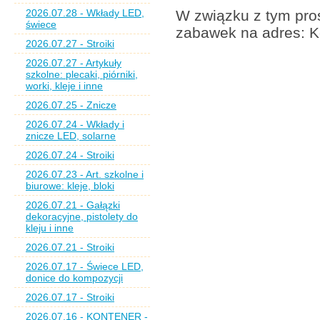
2026.07.28 - Wkłady LED,
W związku z tym pros
świece
zabawek na adres: K
2026.07.27 - Stroiki
2026.07.27 - Artykuły
szkolne: plecaki, piórniki,
worki, kleje i inne
2026.07.25 - Znicze
2026.07.24 - Wkłady i
znicze LED, solarne
2026.07.24 - Stroiki
2026.07.23 - Art. szkolne i
biurowe: kleje, bloki
2026.07.21 - Gałązki
dekoracyjne, pistolety do
kleju i inne
2026.07.21 - Stroiki
2026.07.17 - Świece LED,
donice do kompozycji
2026.07.17 - Stroiki
2026.07.16 - KONTENER -