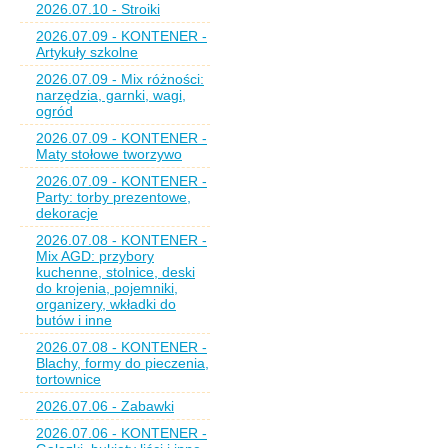
2026.07.10 - Stroiki
2026.07.09 - KONTENER -
Artykuły szkolne
2026.07.09 - Mix różności:
narzędzia, garnki, wagi,
ogród
2026.07.09 - KONTENER -
Maty stołowe tworzywo
2026.07.09 - KONTENER -
Party: torby prezentowe,
dekoracje
2026.07.08 - KONTENER -
Mix AGD: przybory
kuchenne, stolnice, deski
do krojenia, pojemniki,
organizery, wkładki do
butów i inne
2026.07.08 - KONTENER -
Blachy, formy do pieczenia,
tortownice
2026.07.06 - Zabawki
2026.07.06 - KONTENER -