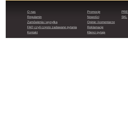
O nas
Promocje
PR
Regulamin
Nowości
SKL
Zamówienia i wysyłka
Opinie i komentarze
FAQ czyli często zadawane pytania
Reklamacje
Kontakt
Klienci pytają