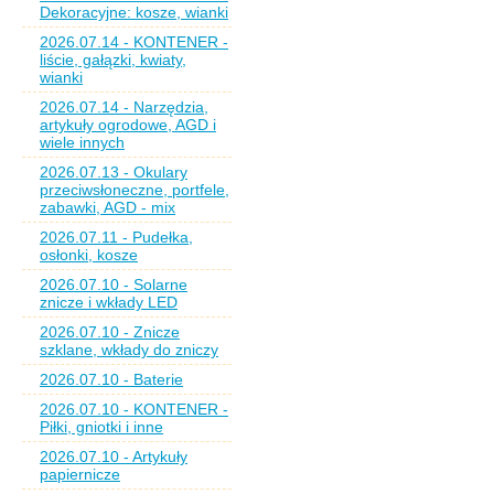
Dekoracyjne: kosze, wianki
2026.07.14 - KONTENER -
liście, gałązki, kwiaty,
wianki
2026.07.14 - Narzędzia,
artykuły ogrodowe, AGD i
wiele innych
2026.07.13 - Okulary
przeciwsłoneczne, portfele,
zabawki, AGD - mix
2026.07.11 - Pudełka,
osłonki, kosze
2026.07.10 - Solarne
znicze i wkłady LED
2026.07.10 - Znicze
szklane, wkłady do zniczy
2026.07.10 - Baterie
2026.07.10 - KONTENER -
Piłki, gniotki i inne
2026.07.10 - Artykuły
papiernicze