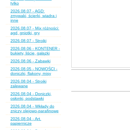
tylko
2026.08.07 - AGD:
zmywaki, ścierki, wiadra i
inne
2026.08.07 - Mix różności:
agd, gniotki, gry
2026.08.07 - Stroiki
2026.08.06 - KONTENER -
bukiety, liście, gałązki
2026.08.06 - Zabawki
2026.08.05 - NOWOŚCI -
doniczki, flakony, misy
2026.08.04 - Stroiki
zalewane
2026.08.04 - Doniczki,
osłonki, podstawki
2026.08.04 - Wkłady do
zniczy olejowo-parafinowe
2026.08.04 - Art.
papiernicze