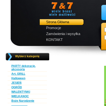
Strona Główna
Promocje
Zamówienia i wysyłka
KONTAKT
Wybierz kategorię
PARTY dekoracje,
akcesoria
Art. GRILL
Halloween
JESIEŃ
OGRÓD
WALENTYNKI
WIELKANOC
Boże Narodzenie
-----------------