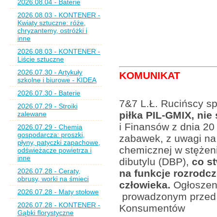
2026.08.04 - Baterie
2026.08.03 - KONTENER -
Kwiaty sztuczne: róże,
chryzantemy, ostróżki i
inne
2026.08.03 - KONTENER -
Liście sztuczne
2026.07.30 - Artykuły
KOMUNIKAT
szkolne i biurowe - KIDEA
2026.07.30 - Baterie
7&7 L.Ł. Rucińscy sp.
2026.07.29 - Stroiki
piłka PIL-GMIX, ni
zalewane
i Finansów z dnia 20
2026.07.29 - Chemia
gospodarcza: proszki,
zabawek, z uwagi na
płyny, patyczki zapachowe,
chemicznej w stężeni
odświeżacze powietrza i
inne
dibutylu (DBP),
co st
2026.07.28 - Ceraty,
na funkcje rozrodc
obrusy, worki na śmieci
człowieka.
Ogłoszeni
2026.07.28 - Maty stołowe
prowadzonym przed 
2026.07.28 - KONTENER -
Konsumentów
Gąbki florystyczne