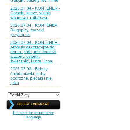
Gałązki, bukiety liści i inne
2026.07.04 - KONTENER -
Osłonki, kosze, wianki
wiklinowe, rattanowe
2026.07.04 - KONTENER -
Długopisy, mazaki,
przyborniki
2026.07.04 - KONTENER -
Artykuły dekoracyjne do
domu: półki, mini toaletki,
wazony, osłonki,
świeczniki, lustra i inne
2026.07.03 - Bidony,
śniadaniówki, torby
podróżne, plecaki i nie
tylko
SELECT LANGUAGE
Pls click for select other
language