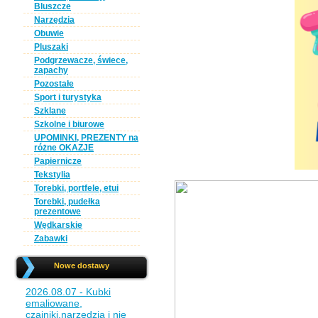
Bluszcze
Narzędzia
Obuwie
Pluszaki
Podgrzewacze, świece,
zapachy
Pozostałe
Sport i turystyka
Szklane
Szkolne i biurowe
UPOMINKI, PREZENTY na
różne OKAZJE
Papiernicze
Tekstylia
Torebki, portfele, etui
Torebki, pudełka
prezentowe
Wędkarskie
Zabawki
Nowe dostawy
2026.08.07 - Kubki
emaliowane,
czajniki,narzędzia i nie