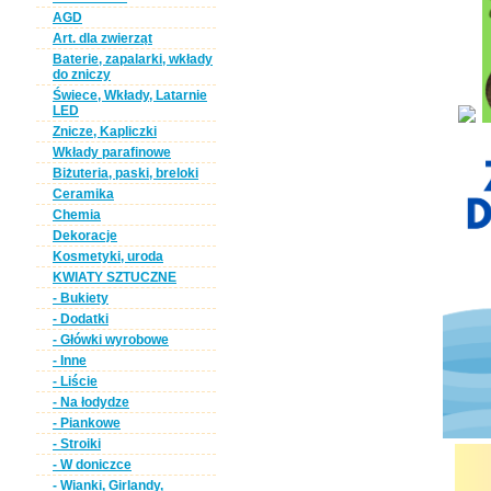
AGD
Art. dla zwierząt
Baterie, zapalarki, wkłady
do zniczy
Świece, Wkłady, Latarnie
LED
Znicze, Kapliczki
Wkłady parafinowe
Biżuteria, paski, breloki
Ceramika
Chemia
Dekoracje
Kosmetyki, uroda
KWIATY SZTUCZNE
- Bukiety
- Dodatki
- Główki wyrobowe
- Inne
- Liście
- Na łodydze
- Piankowe
- Stroiki
- W doniczce
- Wianki, Girlandy,