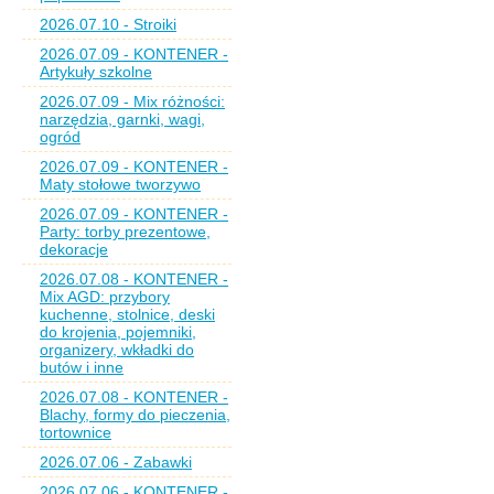
2026.07.10 - Stroiki
2026.07.09 - KONTENER -
Artykuły szkolne
2026.07.09 - Mix różności:
narzędzia, garnki, wagi,
ogród
2026.07.09 - KONTENER -
Maty stołowe tworzywo
2026.07.09 - KONTENER -
Party: torby prezentowe,
dekoracje
2026.07.08 - KONTENER -
Mix AGD: przybory
kuchenne, stolnice, deski
do krojenia, pojemniki,
organizery, wkładki do
butów i inne
2026.07.08 - KONTENER -
Blachy, formy do pieczenia,
tortownice
2026.07.06 - Zabawki
2026.07.06 - KONTENER -