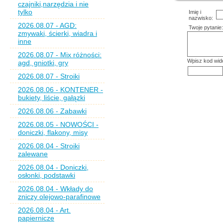
czajniki,narzędzia i nie
tylko
Imię i
nazwisko:
2026.08.07 - AGD:
Twoje pytanie:
zmywaki, ścierki, wiadra i
inne
2026.08.07 - Mix różności:
Wpisz kod wid
agd, gniotki, gry
2026.08.07 - Stroiki
2026.08.06 - KONTENER -
bukiety, liście, gałązki
2026.08.06 - Zabawki
2026.08.05 - NOWOŚCI -
doniczki, flakony, misy
2026.08.04 - Stroiki
zalewane
2026.08.04 - Doniczki,
osłonki, podstawki
2026.08.04 - Wkłady do
zniczy olejowo-parafinowe
2026.08.04 - Art.
papiernicze