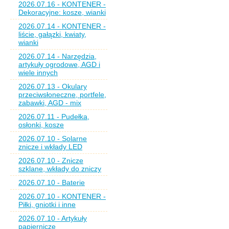
2026.07.16 - KONTENER -
Dekoracyjne: kosze, wianki
2026.07.14 - KONTENER -
liście, gałązki, kwiaty,
wianki
2026.07.14 - Narzędzia,
artykuły ogrodowe, AGD i
wiele innych
2026.07.13 - Okulary
przeciwsłoneczne, portfele,
zabawki, AGD - mix
2026.07.11 - Pudełka,
osłonki, kosze
2026.07.10 - Solarne
znicze i wkłady LED
2026.07.10 - Znicze
szklane, wkłady do zniczy
2026.07.10 - Baterie
2026.07.10 - KONTENER -
Piłki, gniotki i inne
2026.07.10 - Artykuły
papiernicze