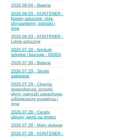
2026.08.04 - Baterie
2026.08.03 - KONTENER -
Kwiaty sztuczne: róże,
chryzantemy, ostróżki i
inne
2026.08.03 - KONTENER -
Liście sztuczne
2026.07.30 - Artykuły
szkolne i biurowe - KIDEA
2026.07.30 - Baterie
2026.07.29 - Stroiki
zalewane
2026.07.29 - Chemia
gospodarcza: proszki,
płyny, patyczki zapachowe,
odświeżacze powietrza i
inne
2026.07.28 - Ceraty,
obrusy, worki na śmieci
2026.07.28 - Maty stołowe
2026.07.28 - KONTENER -