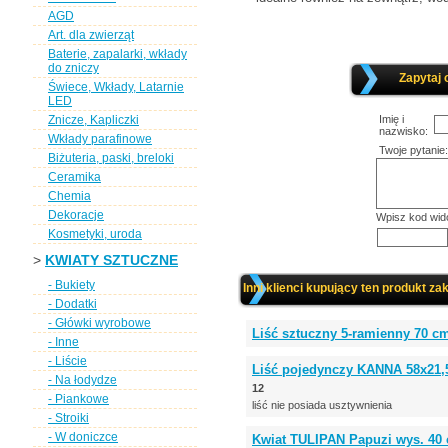
AGD
Art. dla zwierząt
Baterie, zapalarki, wkłady
do zniczy
Zapytaj 
Świece, Wkłady, Latarnie
LED
Znicze, Kapliczki
Imię i
nazwisko:
Wkłady parafinowe
Twoje pytanie:
Biżuteria, paski, breloki
Ceramika
Chemia
Dekoracje
Wpisz kod wid
Kosmetyki, uroda
>
KWIATY SZTUCZNE
- Bukiety
Inni klienci kupujący ten produkt zak
- Dodatki
- Główki wyrobowe
Liść sztuczny 5-ramienny 70 cm
- Inne
- Liście
Liść pojedynczy KANNA 58x21
- Na łodydze
12
- Piankowe
liść nie posiada usztywnienia
- Stroiki
- W doniczce
Kwiat TULIPAN Papuzi wys. 40 