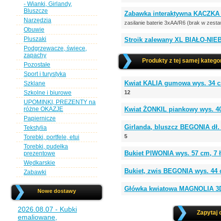
- Wianki, Girlandy,
Bluszcze
Zabawka interaktywna KACZKA t
Narzędzia
zasilanie baterie 3xAA/R6 (brak w zesta
Obuwie
Pluszaki
Stroik zalewany XL BIAŁO-NIEBI
Podgrzewacze, świece,
zapachy
Produkty z tej samej kategor
Pozostałe
Sport i turystyka
Kwiat KALIA gumowa wys. 34 c
Szklane
Szkolne i biurowe
12
UPOMINKI, PREZENTY na
różne OKAZJE
Kwiat ŻONKIL piankowy wys. 40 
Papiernicze
Girlanda, bluszcz BEGONIA dł.
Tekstylia
5
Torebki, portfele, etui
Torebki, pudełka
Bukiet PIWONIA wys. 57 cm, 7
prezentowe
Wędkarskie
Bukiet, zwis BEGONIA wys. 44 c
Zabawki
Główka kwiatowa MAGNOLIA 3
Nowe dostawy
2026.08.07 - Kubki
Zapytaj 
emaliowane,