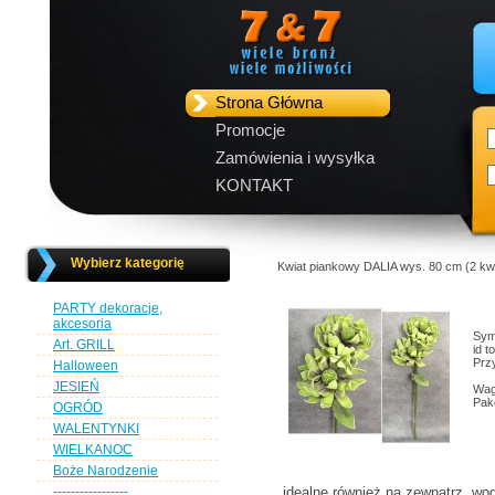
Strona Główna
Promocje
Zamówienia i wysyłka
KONTAKT
Wybierz kategorię
Kwiat piankowy DALIA wys. 80 cm (
PARTY dekoracje,
akcesoria
Sym
Art. GRILL
id 
Przy
Halloween
JESIEŃ
Wag
Pak
OGRÓD
WALENTYNKI
WIELKANOC
Boże Narodzenie
-----------------
idealne również na zewnątrz, wo