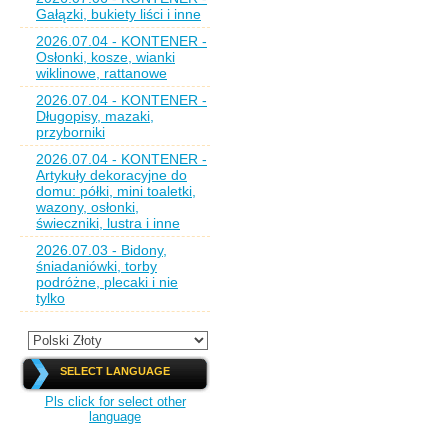
Gałązki, bukiety liści i inne
2026.07.04 - KONTENER -
Osłonki, kosze, wianki
wiklinowe, rattanowe
2026.07.04 - KONTENER -
Długopisy, mazaki,
przyborniki
2026.07.04 - KONTENER -
Artykuły dekoracyjne do
domu: półki, mini toaletki,
wazony, osłonki,
świeczniki, lustra i inne
2026.07.03 - Bidony,
śniadaniówki, torby
podróżne, plecaki i nie
tylko
SELECT LANGUAGE
Pls click for select other
language