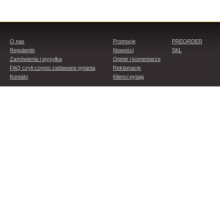
O nas
Promocje
PREORDER
Regulamin
Nowości
SKL
Zamówienia i wysyłka
Opinie i komentarze
FAQ czyli często zadawane pytania
Reklamacje
Kontakt
Klienci pytają