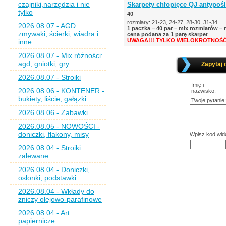
czajniki,narzędzia i nie
Skarpety chłopięce QJ antypoś
tylko
40
rozmiary: 21-23, 24-27, 28-30, 31-34
2026.08.07 - AGD:
1 paczka = 40 par = mix rozmiarów =
zmywaki, ścierki, wiadra i
cena podana za 1 parę skarpet
UWAGA!!!
TYLKO WIELOKROTNOŚĆ 
inne
2026.08.07 - Mix różności:
agd, gniotki, gry
Zapytaj 
2026.08.07 - Stroiki
Imię i
2026.08.06 - KONTENER -
nazwisko:
bukiety, liście, gałązki
Twoje pytanie:
2026.08.06 - Zabawki
2026.08.05 - NOWOŚCI -
doniczki, flakony, misy
Wpisz kod wid
2026.08.04 - Stroiki
zalewane
2026.08.04 - Doniczki,
osłonki, podstawki
2026.08.04 - Wkłady do
zniczy olejowo-parafinowe
2026.08.04 - Art.
papiernicze