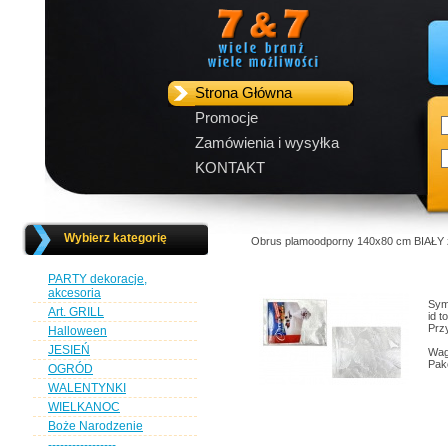
Strona Główna
Promocje
Zamówienia i wysyłka
KONTAKT
Wybierz kategorię
Obrus plamoodporny 140x80 cm BIAŁY ze
PARTY dekoracje,
akcesoria
Sym
Art. GRILL
id 
Przy
Halloween
JESIEŃ
Wag
Pak
OGRÓD
WALENTYNKI
WIELKANOC
Boże Narodzenie
-----------------