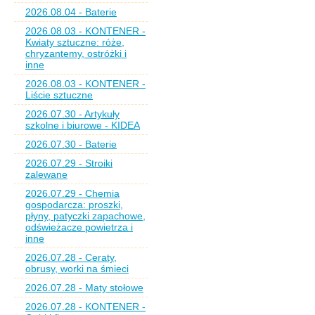
2026.08.04 - Baterie
2026.08.03 - KONTENER -
Kwiaty sztuczne: róże,
chryzantemy, ostróżki i
inne
2026.08.03 - KONTENER -
Liście sztuczne
2026.07.30 - Artykuły
szkolne i biurowe - KIDEA
2026.07.30 - Baterie
2026.07.29 - Stroiki
zalewane
2026.07.29 - Chemia
gospodarcza: proszki,
płyny, patyczki zapachowe,
odświeżacze powietrza i
inne
2026.07.28 - Ceraty,
obrusy, worki na śmieci
2026.07.28 - Maty stołowe
2026.07.28 - KONTENER -