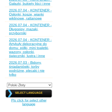
Gałązki, bukiety liści i inne
2026.07.04 - KONTENER -
Osłonki, kosze, wianki
wiklinowe, rattanowe
2026.07.04 - KONTENER -
Długopisy, mazaki,
przyborniki
2026.07.04 - KONTENER -
Artykuły dekoracyjne do
domu: półki, mini toaletki,
wazony, osłonki,
świeczniki, lustra i inne
2026.07.03 - Bidony,
śniadaniówki, torby
podróżne, plecaki i nie
tylko
SELECT LANGUAGE
Pls click for select other
language