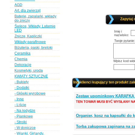
AGD
Art. dla zwierząt
Baterie, zapalarki, wkłady
Zapytaj 
do zniczy
Świece, Wkłady, Latarnie
LED
Imię i
nazwisko:
Znicze, Kapliczki
Twoje pytanie:
Wkłady parafinowe
Biżuteria, paski, breloki
Ceramika
Chemia
Wpisz kod wid
Dekoracje
Kosmetyki, uroda
KWIATY SZTUCZNE
- Bukiety
Inni klienci kupujący ten produkt zak
- Dodatki
- Główki wyrobowe
Zestaw upominkowy KARAFKA 
- Inne
TEN TOWAR MUSI BYĆ WYSŁANY NA
- Liście
- Na łodydze
Organier, kosz na kapsułki d
- Piankowe
- Stroiki
Torba zakupowa zapinana na z
- W doniczce
- Wianki, Girlandy,