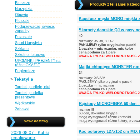
Bluszcze
Produkty z tej samej kategor
Narzędzia
Obuwie
Kapelusz męski MORO miękki z
Pluszaki
Podgrzewacze, świece,
Skarpety damskie QJ w pasy no:
zapachy
40
Pozostałe
rozmiary: 35-38, 39-42
Sport i turystyka
PAKUJEMY tylko oryginalne paczki
Szklane
1 paczka = mix rozmiar, mix kolor
cena podana za 1 parę
Szkolne i biurowe
UWAGA TYLKO WIELOKROTNOŚĆ 24
UPOMINKI, PREZENTY na
różne OKAZJE
Majtki chłopięce MONSTER no: 
Papiernicze
24
rozmiary: XS/S/M
>
Tekstylia
PAKUJEMY tylko oryginalne paczki
1 paczka = mix rozmiar
Torebki, portfele, etui
cena podana za 1 parę
Torebki, pudełka
UWAGA TYLKO WIELOKROTNOŚĆ 24
prezentowe
Wędkarskie
Rajstopy MICROFIBRA 60 den -
Zabawki
rozmiar III
60 den, dokładnie kryjące
mogą występować różne kartoniki
mogą występować różne kolory, przew
Nowe dostawy
Koc polarowy 127x152 cm MIX
2026.08.07 - Kubki
emaliowane,