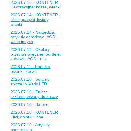
2026.07.16 - KONTENER -
Dekoracyjne: kosze, wianki
2026.07.14 - KONTENER -
liście, gałązki, kwiaty,
wianki
2026.07.14 - Narzędzia,
artykuły ogrodowe, AGD i
wiele innych
2026.07.13 - Okulary
przeciwsłoneczne, portfele,
zabawki, AGD - mix
2026.07.11 - Pudełka,
osłonki, kosze
2026.07.10 - Solarne
znicze i wkłady LED
2026.07.10 - Znicze
szklane, wkłady do zniczy
2026.07.10 - Baterie
2026.07.10 - KONTENER -
Piłki, gniotki i inne
2026.07.10 - Artykuły
papiernicze