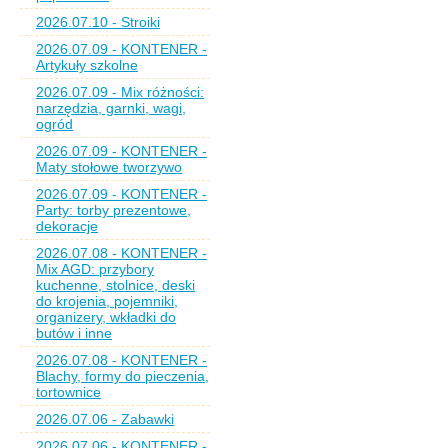
2026.07.10 - Stroiki
2026.07.09 - KONTENER -
Artykuły szkolne
2026.07.09 - Mix różności:
narzędzia, garnki, wagi,
ogród
2026.07.09 - KONTENER -
Maty stołowe tworzywo
2026.07.09 - KONTENER -
Party: torby prezentowe,
dekoracje
2026.07.08 - KONTENER -
Mix AGD: przybory
kuchenne, stolnice, deski
do krojenia, pojemniki,
organizery, wkładki do
butów i inne
2026.07.08 - KONTENER -
Blachy, formy do pieczenia,
tortownice
2026.07.06 - Zabawki
2026.07.06 - KONTENER -