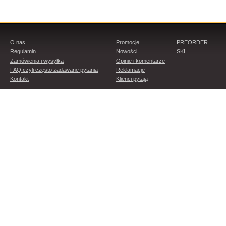
O nas
Promocje
PREORDER
Regulamin
Nowości
SKL
Zamówienia i wysyłka
Opinie i komentarze
FAQ czyli często zadawane pytania
Reklamacje
Kontakt
Klienci pytają