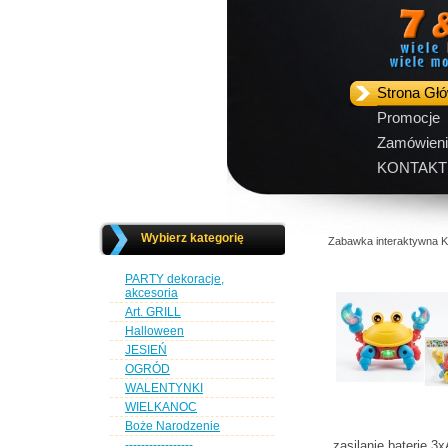
Strona Gł
Promocje
Zamówieni
KONTAKT
Wybierz kategorię
Zabawka interaktywna K
PARTY dekoracje,
akcesoria
Art. GRILL
Halloween
JESIEŃ
OGRÓD
WALENTYNKI
WIELKANOC
Boże Narodzenie
-----------------
zasilanie baterie 3