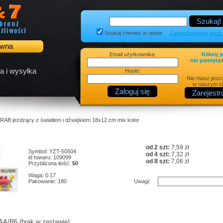
Szukaj również w opisie
Zaawansowane wyszu
ówna
Email użytkownika:
Kliknij j
nie pamiętas
a i wysyłka
Hasło:
Nie masz jesz
w naszym sk
RAB jeżdzący z światłem i dźwiękiem 18x12 cm mix kolor
od 2 szt:
7,59 zł
Symbol: YZT-50504
od 4 szt:
7,32 zł
id towaru: 109099
od 8 szt:
7,06 zł
Przybliżona ilość:
50
Waga: 0.17
Pakowanie: 180
Uwagi:
xAA/R6 (brak w zestawie)