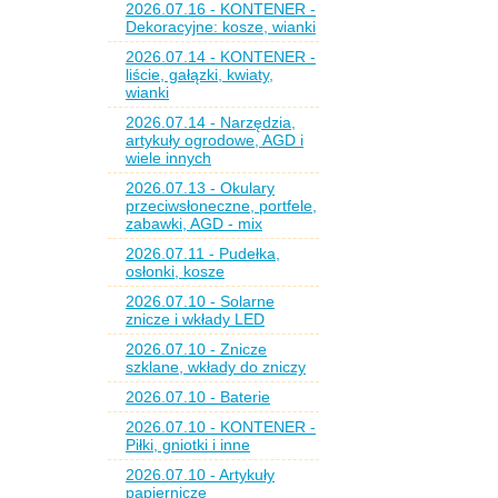
2026.07.16 - KONTENER -
Dekoracyjne: kosze, wianki
2026.07.14 - KONTENER -
liście, gałązki, kwiaty,
wianki
2026.07.14 - Narzędzia,
artykuły ogrodowe, AGD i
wiele innych
2026.07.13 - Okulary
przeciwsłoneczne, portfele,
zabawki, AGD - mix
2026.07.11 - Pudełka,
osłonki, kosze
2026.07.10 - Solarne
znicze i wkłady LED
2026.07.10 - Znicze
szklane, wkłady do zniczy
2026.07.10 - Baterie
2026.07.10 - KONTENER -
Piłki, gniotki i inne
2026.07.10 - Artykuły
papiernicze