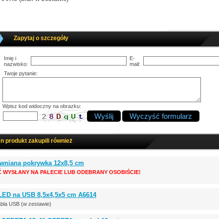
Zapytaj o szczegóły
Imię i
E-
nazwisko:
mail:
Twoje pytanie:
Wpisz kod widoczny na obrazku:
en produkt zakupili również
rewnianą pokrywką 12x8,5 cm
Ć WYSŁANY NA PALECIE LUB ODEBRANY OSOBIŚCIE!
 LED na USB 8,5x4,5x5 cm A6614
bla USB (w zestawie)