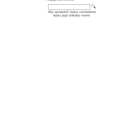
Aby sprawdzić status zamówienia
wpisz jego unikalny numer