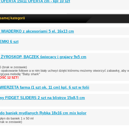
a OFERTA 15x11 OFERTA cm - kpl 10 szt
 samej kategorii
 WIADERKO z akcesoriami 5 el. 16x13 cm
EMKI 6 szt
i ŻYROSKOP, BĄCZEK świecący i grający 9x5 cm
6 (brak w zestawie)
ię opakowanie foliowe a w nim biały uchwyt dzięki któremu możemy otworzyć zabawkę, aby wł
ygrywa melodię "Baby shark"
ŚĆ 12 SZT!
IERZĘTA farma (1 szt ok. 11 cm) kpl. 6 szt w folii
wy FIDGET SLIDERS 2 szt na blistrze 15x8,5 cm
t do baniek mydlanych Rybka 18x16 cm mix kolor
łyn do baniek 1 x 50 ml
brak w zestawie)