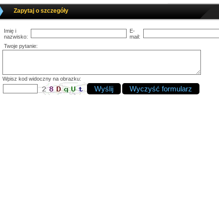
Zapytaj o szczegóły
Imię i
E-
nazwisko:
mail:
Twoje pytanie:
Wpisz kod widoczny na obrazku: