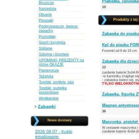
Plakietka, cenówk
Bluszcze
10
Narzędzia
Obuwie
Produkty z tej
Pluszaki
Podgrzewacze, świece,
zapachy
Zabawka do piasku
Pozostałe
Sport i turystyka
Kpl do piasku FOR
Szklane
Foremki od 9 do 15 cm
Szkolne i biurowe
UPOMINKI, PREZENTY na
Zabawka dla dziec
różne OKAZJE
12
Papiernicze
zasilanie baterie 3xAA R
Tekstylia
-w kartoniku znajduje s
- zabawka świeci się, w
Torebki, portfele, etui
TYLKO WIELOKROTNO
Torebki, pudełka
prezentowe
Zabawka, figurka ZW
Wędkarskie
Magnes antystreso
>
Zabawki
36
Nowe dostawy
Maszynka, pistole
W zestawie maszynka i p
2026.08.07 - Kubki
zasilanie baterie 4xAA (
emaliowane,