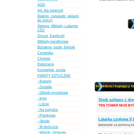
AGD
Art. dla zwierząt
Baterie, zapalarki, wkłady
do zniczy
Świece, Wkłady, Latarnie
LED
Znicze, Kapliczki
Wkłady parafinowe
Biżuteria, paski, breloki
Ceramika
Chemia
Dekoracje
Kosmetyki, uroda
KWIATY SZTUCZNE
- Bukiety
Inni klienci kupujący t
- Dodatki
- Główki wyrobowe
- Inne
Słoik szklany z d
- Liście
TEN TOWAR MUSI BY
- Na łodydze
- Piankowe
Latarka czołowa 9
- Stroiki
ładowanie za pomocą ka
- W doniczce
- Wianki, Girlandy,