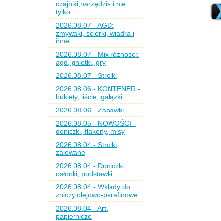
czajniki,narzędzia i nie
tylko
2026.08.07 - AGD:
zmywaki, ścierki, wiadra i
inne
2026.08.07 - Mix różności:
agd, gniotki, gry
2026.08.07 - Stroiki
2026.08.06 - KONTENER -
bukiety, liście, gałązki
2026.08.06 - Zabawki
2026.08.05 - NOWOŚCI -
doniczki, flakony, misy
2026.08.04 - Stroiki
zalewane
2026.08.04 - Doniczki,
osłonki, podstawki
2026.08.04 - Wkłady do
zniczy olejowo-parafinowe
2026.08.04 - Art.
papiernicze