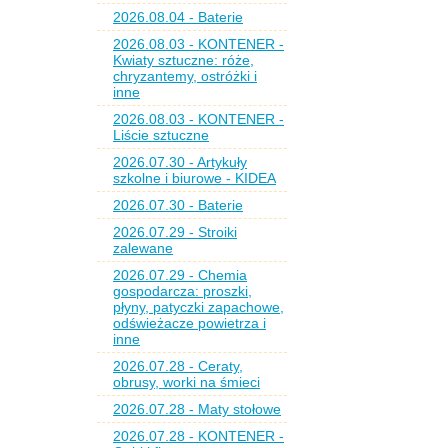
2026.08.04 - Baterie
2026.08.03 - KONTENER -
Kwiaty sztuczne: róże,
chryzantemy, ostróżki i
inne
2026.08.03 - KONTENER -
Liście sztuczne
2026.07.30 - Artykuły
szkolne i biurowe - KIDEA
2026.07.30 - Baterie
2026.07.29 - Stroiki
zalewane
2026.07.29 - Chemia
gospodarcza: proszki,
płyny, patyczki zapachowe,
odświeżacze powietrza i
inne
2026.07.28 - Ceraty,
obrusy, worki na śmieci
2026.07.28 - Maty stołowe
2026.07.28 - KONTENER -