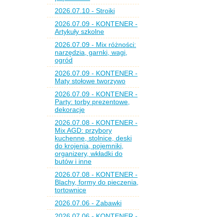
2026.07.10 - Stroiki
2026.07.09 - KONTENER -
Artykuły szkolne
2026.07.09 - Mix różności:
narzędzia, garnki, wagi,
ogród
2026.07.09 - KONTENER -
Maty stołowe tworzywo
2026.07.09 - KONTENER -
Party: torby prezentowe,
dekoracje
2026.07.08 - KONTENER -
Mix AGD: przybory
kuchenne, stolnice, deski
do krojenia, pojemniki,
organizery, wkładki do
butów i inne
2026.07.08 - KONTENER -
Blachy, formy do pieczenia,
tortownice
2026.07.06 - Zabawki
2026.07.06 - KONTENER -