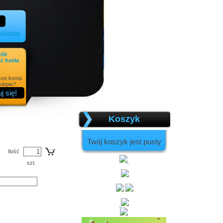
kiwanie
eśli
z hasła
cze konta
lepie?
Koszyk
Twój koszyk jest pusty
Ilość
szt.