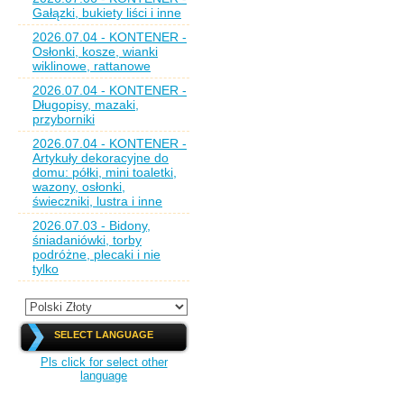
Gałązki, bukiety liści i inne
2026.07.04 - KONTENER -
Osłonki, kosze, wianki
wiklinowe, rattanowe
2026.07.04 - KONTENER -
Długopisy, mazaki,
przyborniki
2026.07.04 - KONTENER -
Artykuły dekoracyjne do
domu: półki, mini toaletki,
wazony, osłonki,
świeczniki, lustra i inne
2026.07.03 - Bidony,
śniadaniówki, torby
podróżne, plecaki i nie
tylko
SELECT LANGUAGE
Pls click for select other
language