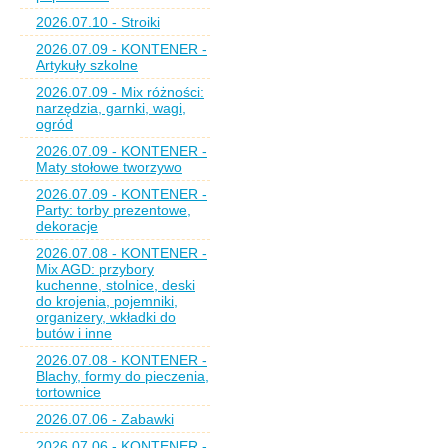
2026.07.10 - Stroiki
2026.07.09 - KONTENER -
Artykuły szkolne
2026.07.09 - Mix różności:
narzędzia, garnki, wagi,
ogród
2026.07.09 - KONTENER -
Maty stołowe tworzywo
2026.07.09 - KONTENER -
Party: torby prezentowe,
dekoracje
2026.07.08 - KONTENER -
Mix AGD: przybory
kuchenne, stolnice, deski
do krojenia, pojemniki,
organizery, wkładki do
butów i inne
2026.07.08 - KONTENER -
Blachy, formy do pieczenia,
tortownice
2026.07.06 - Zabawki
2026.07.06 - KONTENER -