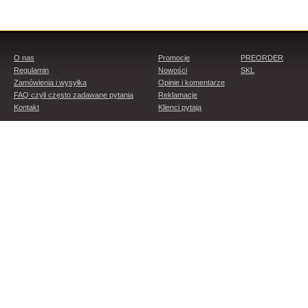
O nas
Promocje
PREORDER
Regulamin
Nowości
SKL
Zamówienia i wysyłka
Opinie i komentarze
FAQ czyli często zadawane pytania
Reklamacje
Kontakt
Klienci pytają