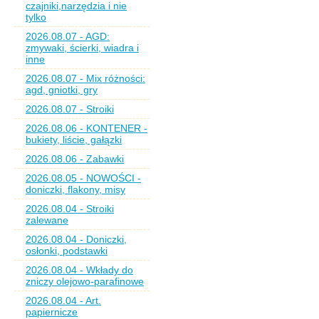
czajniki,narzędzia i nie
tylko
2026.08.07 - AGD:
zmywaki, ścierki, wiadra i
inne
2026.08.07 - Mix różności:
agd, gniotki, gry
2026.08.07 - Stroiki
2026.08.06 - KONTENER -
bukiety, liście, gałązki
2026.08.06 - Zabawki
2026.08.05 - NOWOŚCI -
doniczki, flakony, misy
2026.08.04 - Stroiki
zalewane
2026.08.04 - Doniczki,
osłonki, podstawki
2026.08.04 - Wkłady do
zniczy olejowo-parafinowe
2026.08.04 - Art.
papiernicze