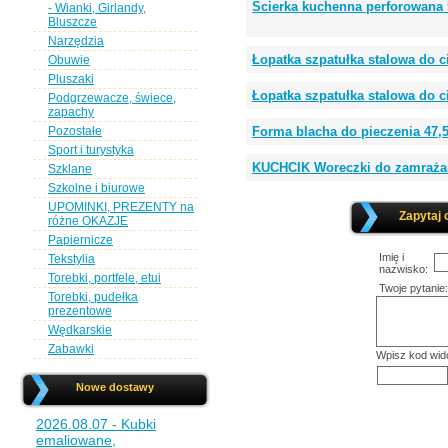
Ścierka kuchenna perforowana 
- Wianki, Girlandy,
Bluszcze
Narzędzia
Łopatka szpatułka stalowa do 
Obuwie
Pluszaki
Łopatka szpatułka stalowa do
Podgrzewacze, świece,
zapachy
Pozostałe
Forma blacha do pieczenia 47,
Sport i turystyka
KUCHCIK Woreczki do zamrażania
Szklane
Szkolne i biurowe
UPOMINKI, PREZENTY na
Zapytaj 
różne OKAZJE
Papiernicze
Imię i
Tekstylia
nazwisko:
Torebki, portfele, etui
Twoje pytanie:
Torebki, pudełka
prezentowe
Wędkarskie
Zabawki
Wpisz kod wid
Nowe dostawy
2026.08.07 - Kubki
emaliowane,