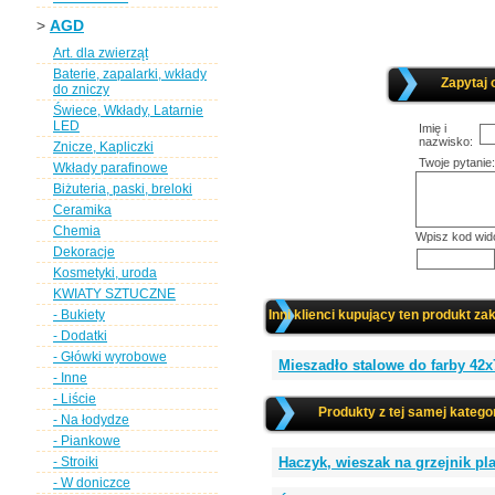
>
AGD
Art. dla zwierząt
Baterie, zapalarki, wkłady
Zapytaj 
do zniczy
Świece, Wkłady, Latarnie
LED
Imię i
nazwisko:
Znicze, Kapliczki
Twoje pytanie:
Wkłady parafinowe
Biżuteria, paski, breloki
Ceramika
Chemia
Wpisz kod wid
Dekoracje
Kosmetyki, uroda
KWIATY SZTUCZNE
- Bukiety
Inni klienci kupujący ten produkt zak
- Dodatki
- Główki wyrobowe
Mieszadło stalowe do farby 42x
- Inne
- Liście
Produkty z tej samej kategor
- Na łodydze
- Piankowe
- Stroiki
Haczyk, wieszak na grzejnik pl
- W doniczce