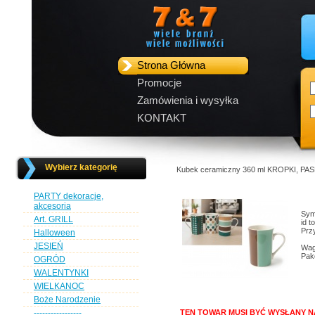
Strona Główna
Promocje
Zamówienia i wysyłka
KONTAKT
Wybierz kategorię
Kubek ceramiczny 360 ml KROPKI, PAS
PARTY dekoracje,
akcesoria
Sym
Art. GRILL
id 
Przy
Halloween
JESIEŃ
Wag
Pak
OGRÓD
WALENTYNKI
WIELKANOC
Boże Narodzenie
-----------------
TEN TOWAR MUSI BYĆ WYSŁANY N