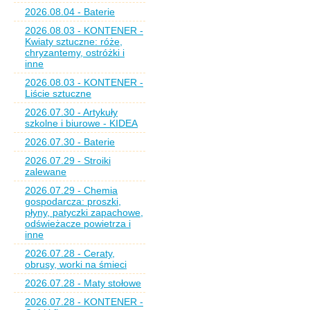
2026.08.04 - Baterie
2026.08.03 - KONTENER -
Kwiaty sztuczne: róże,
chryzantemy, ostróżki i
inne
2026.08.03 - KONTENER -
Liście sztuczne
2026.07.30 - Artykuły
szkolne i biurowe - KIDEA
2026.07.30 - Baterie
2026.07.29 - Stroiki
zalewane
2026.07.29 - Chemia
gospodarcza: proszki,
płyny, patyczki zapachowe,
odświeżacze powietrza i
inne
2026.07.28 - Ceraty,
obrusy, worki na śmieci
2026.07.28 - Maty stołowe
2026.07.28 - KONTENER -