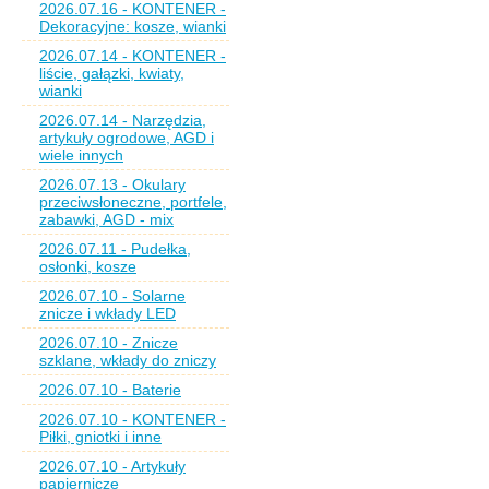
2026.07.16 - KONTENER -
Dekoracyjne: kosze, wianki
2026.07.14 - KONTENER -
liście, gałązki, kwiaty,
wianki
2026.07.14 - Narzędzia,
artykuły ogrodowe, AGD i
wiele innych
2026.07.13 - Okulary
przeciwsłoneczne, portfele,
zabawki, AGD - mix
2026.07.11 - Pudełka,
osłonki, kosze
2026.07.10 - Solarne
znicze i wkłady LED
2026.07.10 - Znicze
szklane, wkłady do zniczy
2026.07.10 - Baterie
2026.07.10 - KONTENER -
Piłki, gniotki i inne
2026.07.10 - Artykuły
papiernicze