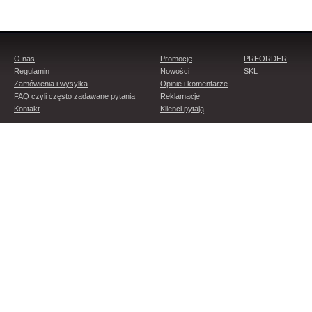
O nas
Promocje
PREORDER
Regulamin
Nowości
SKL
Zamówienia i wysyłka
Opinie i komentarze
FAQ czyli często zadawane pytania
Reklamacje
Kontakt
Klienci pytają