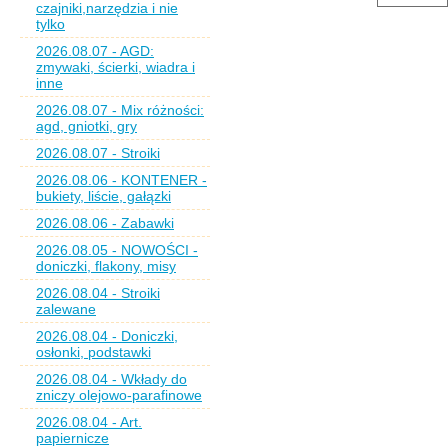
czajniki,narzędzia i nie
tylko
2026.08.07 - AGD:
zmywaki, ścierki, wiadra i
inne
2026.08.07 - Mix różności:
agd, gniotki, gry
2026.08.07 - Stroiki
2026.08.06 - KONTENER -
bukiety, liście, gałązki
2026.08.06 - Zabawki
2026.08.05 - NOWOŚCI -
doniczki, flakony, misy
2026.08.04 - Stroiki
zalewane
2026.08.04 - Doniczki,
osłonki, podstawki
2026.08.04 - Wkłady do
zniczy olejowo-parafinowe
2026.08.04 - Art.
papiernicze