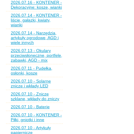
2026.07.16 - KONTENER -
Dekoracyjne: kosze, wianki
2026.07.14 - KONTENER -
liście, gałązki, kwiaty,
wianki
2026.07.14 - Narzędzia,
artykuły ogrodowe, AGD i
wiele innych
2026.07.13 - Okulary
przeciwsłoneczne, portfele,
zabawki, AGD - mix
2026.07.11 - Pudełka,
osłonki, kosze
2026.07.10 - Solarne
znicze i wkłady LED
2026.07.10 - Znicze
szklane, wkłady do zniczy
2026.07.10 - Baterie
2026.07.10 - KONTENER -
Piłki, gniotki i inne
2026.07.10 - Artykuły
papiernicze