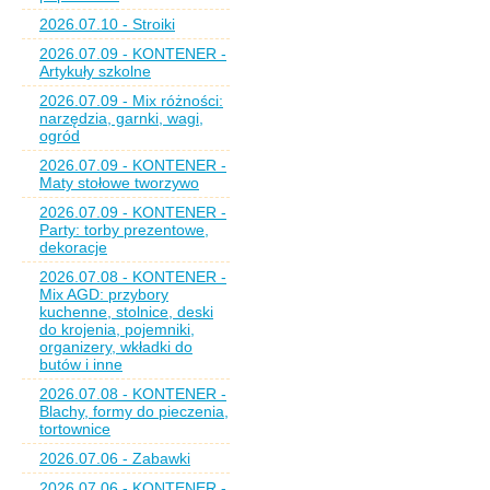
2026.07.10 - Stroiki
2026.07.09 - KONTENER -
Artykuły szkolne
2026.07.09 - Mix różności:
narzędzia, garnki, wagi,
ogród
2026.07.09 - KONTENER -
Maty stołowe tworzywo
2026.07.09 - KONTENER -
Party: torby prezentowe,
dekoracje
2026.07.08 - KONTENER -
Mix AGD: przybory
kuchenne, stolnice, deski
do krojenia, pojemniki,
organizery, wkładki do
butów i inne
2026.07.08 - KONTENER -
Blachy, formy do pieczenia,
tortownice
2026.07.06 - Zabawki
2026.07.06 - KONTENER -