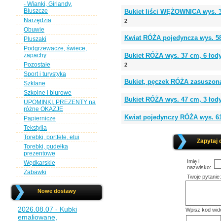
- Wianki, Girlandy,
Bluszcze
Bukiet liści WĘŻOWNICA wys. 
Narzędzia
2
Obuwie
Kwiat RÓŻA pojedyncza wys. 
Pluszaki
Podgrzewacze, świece,
zapachy
Bukiet RÓŻA wys. 37 cm, 6 łod
Pozostałe
2
Sport i turystyka
Bukiet, pęczek RÓŻA zasuszon
Szklane
Szkolne i biurowe
Bukiet RÓŻA wys. 47 cm, 3 łody
UPOMINKI, PREZENTY na
różne OKAZJE
Kwiat pojedynczy RÓŻA wys. 61 
Papiernicze
Tekstylia
Torebki, portfele, etui
Zapytaj 
Torebki, pudełka
prezentowe
Imię i
Wędkarskie
nazwisko:
Zabawki
Twoje pytanie:
Nowe dostawy
2026.08.07 - Kubki
Wpisz kod wid
emaliowane,