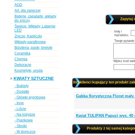
AGD
Art. dla zwierząt
Baterie, zapalarki, wkłady
Zapytaj 
do zniczy
Świece, Wkłady, Latarnie
LED
Imię i
nazwisko:
Znicze, Kapliczki
Twoje pytanie:
Wkłady parafinowe
Biżuteria, paski, breloki
Ceramika
Chemia
Wpisz kod wid
Dekoracje
Kosmetyki, uroda
>
KWIATY SZTUCZNE
Inni klienci kupujący ten produkt zak
- Bukiety
- Dodatki
Gąbka florystyczna Floret mały
- Główki wyrobowe
- Inne
- Liście
- Na łodydze
Kwiat TULIPAN Papuzi wys. 40
- Piankowe
- Stroiki
Produkty z tej samej kategor
- W doniczce