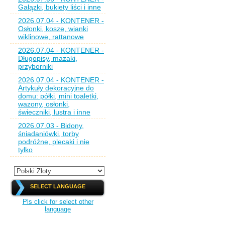
Gałązki, bukiety liści i inne
2026.07.04 - KONTENER -
Osłonki, kosze, wianki
wiklinowe, rattanowe
2026.07.04 - KONTENER -
Długopisy, mazaki,
przyborniki
2026.07.04 - KONTENER -
Artykuły dekoracyjne do
domu: półki, mini toaletki,
wazony, osłonki,
świeczniki, lustra i inne
2026.07.03 - Bidony,
śniadaniówki, torby
podróżne, plecaki i nie
tylko
SELECT LANGUAGE
Pls click for select other
language