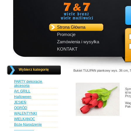
Strona Główna
Promocje
Zamówienia i wysyłka
KONTAKT
Wybierz kategorię
Bukiet TULIPAN piankowy wys. 36 cm, 
PARTY dekoracje,
akcesoria
Sym
Art. GRILL
id 
Przy
Halloween
JESIEŃ
Wag
Pak
OGRÓD
WALENTYNKI
WIELKANOC
Boże Narodzenie
-----------------