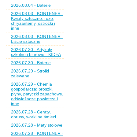
2026.08.04 - Baterie
2026.08.03 - KONTENER -
Kwiaty sztuczne: róże,
chryzantemy, ostróżki i
inne
2026.08.03 - KONTENER -
Liście sztuczne
2026.07.30 - Artykuły
szkolne i biurowe - KIDEA
2026.07.30 - Baterie
2026.07.29 - Stroiki
zalewane
2026.07.29 - Chemia
gospodarcza: proszki,
płyny, patyczki zapachowe,
odświeżacze powietrza i
inne
2026.07.28 - Ceraty,
obrusy, worki na śmieci
2026.07.28 - Maty stołowe
2026.07.28 - KONTENER -