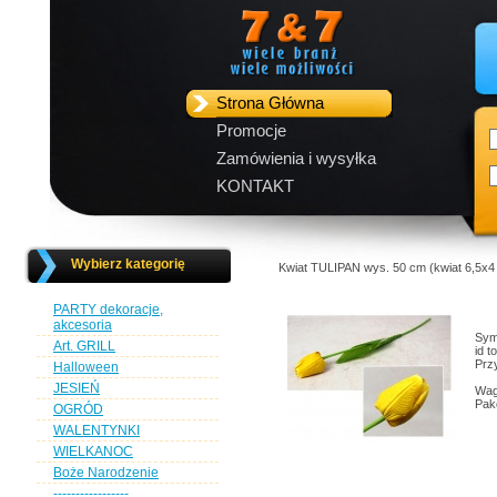
Strona Główna
Promocje
Zamówienia i wysyłka
KONTAKT
Wybierz kategorię
Kwiat TULIPAN wys. 50 cm (kwiat 6,5x
PARTY dekoracje,
akcesoria
Sym
Art. GRILL
id 
Przy
Halloween
JESIEŃ
Wag
Pak
OGRÓD
WALENTYNKI
WIELKANOC
Boże Narodzenie
-----------------