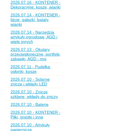
2026.07.16 - KONTENER -
Dekoracyjne: kosze, wianki
2026.07.14 - KONTENER -
liście, gałązki, kwiaty,
wianki
2026.07.14 - Narzędzia,
artykuły ogrodowe, AGD i
wiele innych
2026.07.13 - Okulary
przeciwsłoneczne, portfele,
zabawki, AGD - mix
2026.07.11 - Pudełka,
osłonki, kosze
2026.07.10 - Solarne
znicze i wkłady LED
2026.07.10 - Znicze
szklane, wkłady do zniczy
2026.07.10 - Baterie
2026.07.10 - KONTENER -
Piłki, gniotki i inne
2026.07.10 - Artykuły
papiernicze