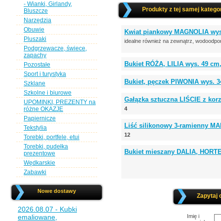
- Wianki, Girlandy,
Produkty z tej samej kategor
Bluszcze
Narzędzia
Obuwie
Kwiat piankowy MAGNOLIA wys
Pluszaki
idealne również na zewnątrz, wodoodpo
Podgrzewacze, świece,
zapachy
Bukiet RÓŻA, LILIA wys. 49 cm
Pozostałe
Sport i turystyka
Bukiet, pęczek PIWONIA wys. 3
Szklane
Szkolne i biurowe
Gałązka sztuczna LIŚCIE z korz
UPOMINKI, PREZENTY na
różne OKAZJE
4
Papiernicze
Liść silikonowy 3-ramienny MAN
Tekstylia
12
Torebki, portfele, etui
Torebki, pudełka
Bukiet mieszany DALIA, HORT
prezentowe
Wędkarskie
Zabawki
Nowe dostawy
Zapytaj 
2026.08.07 - Kubki
emaliowane,
Imię i