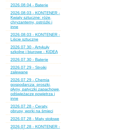
2026.08.04 - Baterie
2026.08.03 - KONTENER -
Kwiaty sztuczne: róże,
chryzantemy, ostróżki i
inne
2026.08.03 - KONTENER -
Liście sztuczne
2026.07.30 - Artykuły
szkolne i biurowe - KIDEA
2026.07.30 - Baterie
2026.07.29 - Stroiki
zalewane
2026.07.29 - Chemia
gospodarcza: proszki,
płyny, patyczki zapachowe,
odświeżacze powietrza i
inne
2026.07.28 - Ceraty,
obrusy, worki na śmieci
2026.07.28 - Maty stołowe
2026.07.28 - KONTENER -