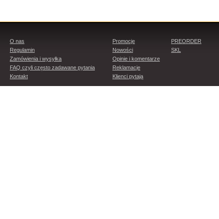
O nas
Promocje
PREORDER
Regulamin
Nowości
SKL
Zamówienia i wysyłka
Opinie i komentarze
FAQ czyli często zadawane pytania
Reklamacje
Kontakt
Klienci pytają