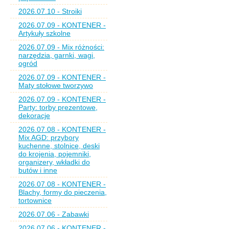
2026.07.10 - Stroiki
2026.07.09 - KONTENER -
Artykuły szkolne
2026.07.09 - Mix różności:
narzędzia, garnki, wagi,
ogród
2026.07.09 - KONTENER -
Maty stołowe tworzywo
2026.07.09 - KONTENER -
Party: torby prezentowe,
dekoracje
2026.07.08 - KONTENER -
Mix AGD: przybory
kuchenne, stolnice, deski
do krojenia, pojemniki,
organizery, wkładki do
butów i inne
2026.07.08 - KONTENER -
Blachy, formy do pieczenia,
tortownice
2026.07.06 - Zabawki
2026.07.06 - KONTENER -