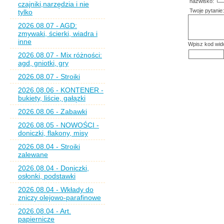
nazwisko:
czajniki,narzędzia i nie
Twoje pytanie:
tylko
2026.08.07 - AGD:
zmywaki, ścierki, wiadra i
inne
Wpisz kod wid
2026.08.07 - Mix różności:
agd, gniotki, gry
2026.08.07 - Stroiki
2026.08.06 - KONTENER -
bukiety, liście, gałązki
2026.08.06 - Zabawki
2026.08.05 - NOWOŚCI -
doniczki, flakony, misy
2026.08.04 - Stroiki
zalewane
2026.08.04 - Doniczki,
osłonki, podstawki
2026.08.04 - Wkłady do
zniczy olejowo-parafinowe
2026.08.04 - Art.
papiernicze