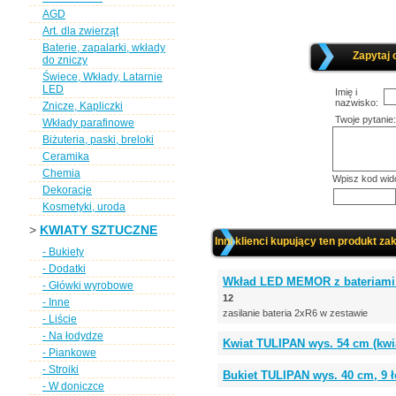
AGD
Art. dla zwierząt
Baterie, zapalarki, wkłady
Zapytaj 
do zniczy
Świece, Wkłady, Latarnie
LED
Imię i
nazwisko:
Znicze, Kapliczki
Twoje pytanie:
Wkłady parafinowe
Biżuteria, paski, breloki
Ceramika
Chemia
Wpisz kod wid
Dekoracje
Kosmetyki, uroda
>
KWIATY SZTUCZNE
Inni klienci kupujący ten produkt zak
- Bukiety
- Dodatki
Wkład LED MEMOR z bateriami w
- Główki wyrobowe
12
- Inne
zasilanie bateria 2xR6 w zestawie
- Liście
- Na łodydze
Kwiat TULIPAN wys. 54 cm (
- Piankowe
- Stroiki
Bukiet TULIPAN wys. 40 cm, 9
- W doniczce