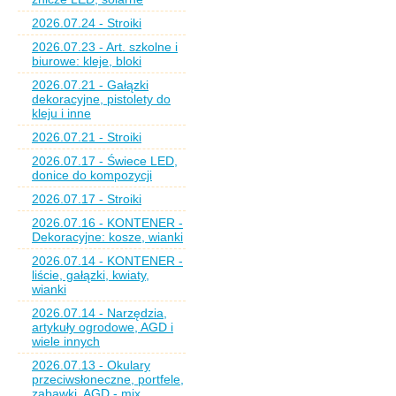
2026.07.24 - Stroiki
2026.07.23 - Art. szkolne i
biurowe: kleje, bloki
2026.07.21 - Gałązki
dekoracyjne, pistolety do
kleju i inne
2026.07.21 - Stroiki
2026.07.17 - Świece LED,
donice do kompozycji
2026.07.17 - Stroiki
2026.07.16 - KONTENER -
Dekoracyjne: kosze, wianki
2026.07.14 - KONTENER -
liście, gałązki, kwiaty,
wianki
2026.07.14 - Narzędzia,
artykuły ogrodowe, AGD i
wiele innych
2026.07.13 - Okulary
przeciwsłoneczne, portfele,
zabawki, AGD - mix