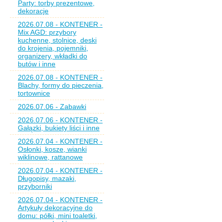
Party: torby prezentowe,
dekoracje
2026.07.08 - KONTENER -
Mix AGD: przybory
kuchenne, stolnice, deski
do krojenia, pojemniki,
organizery, wkładki do
butów i inne
2026.07.08 - KONTENER -
Blachy, formy do pieczenia,
tortownice
2026.07.06 - Zabawki
2026.07.06 - KONTENER -
Gałązki, bukiety liści i inne
2026.07.04 - KONTENER -
Osłonki, kosze, wianki
wiklinowe, rattanowe
2026.07.04 - KONTENER -
Długopisy, mazaki,
przyborniki
2026.07.04 - KONTENER -
Artykuły dekoracyjne do
domu: półki, mini toaletki,