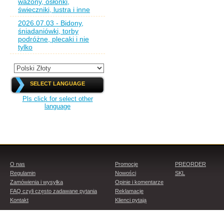
wazony, osłonki,
świeczniki, lustra i inne
2026.07.03 - Bidony,
śniadaniówki, torby
podróżne, plecaki i nie
tylko
SELECT LANGUAGE
Pls click for select other
language
O nas
Promocje
PREORDER
Regulamin
Nowości
SKL
Zamówienia i wysyłka
Opinie i komentarze
FAQ czyli często zadawane pytania
Reklamacje
Kontakt
Klienci pytają