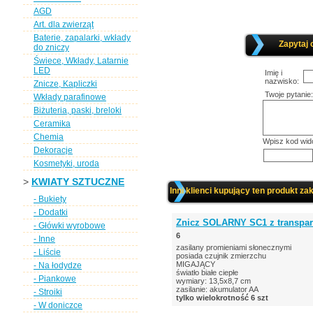
AGD
Art. dla zwierząt
Baterie, zapalarki, wkłady
Zapytaj 
do zniczy
Świece, Wkłady, Latarnie
LED
Imię i
nazwisko:
Znicze, Kapliczki
Twoje pytanie:
Wkłady parafinowe
Biżuteria, paski, breloki
Ceramika
Chemia
Wpisz kod wid
Dekoracje
Kosmetyki, uroda
>
KWIATY SZTUCZNE
Inni klienci kupujący ten produkt zak
- Bukiety
- Dodatki
Znicz SOLARNY SC1 z transpar
- Główki wyrobowe
6
- Inne
zasilany promieniami słonecznymi
- Liście
posiada czujnik zmierzchu
MIGAJĄCY
- Na łodydze
światło białe ciepłe
- Piankowe
wymiary: 13,5x8,7 cm
zasilanie: akumulator AA
- Stroiki
tylko wielokrotność 6 szt
- W doniczce