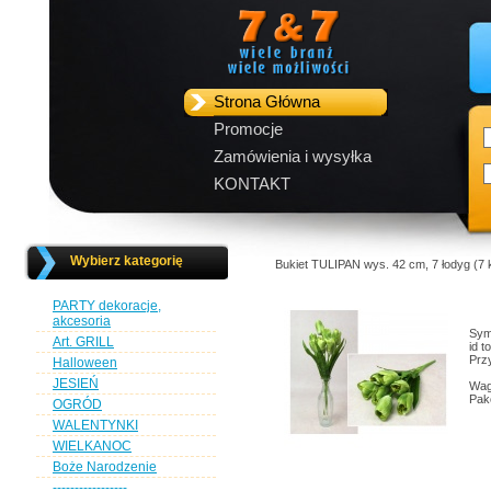
Strona Główna
Promocje
Zamówienia i wysyłka
KONTAKT
Wybierz kategorię
Bukiet TULIPAN wys. 42 cm, 7 łodyg (7
PARTY dekoracje,
akcesoria
Sym
Art. GRILL
id 
Przy
Halloween
JESIEŃ
Wag
Pak
OGRÓD
WALENTYNKI
WIELKANOC
Boże Narodzenie
-----------------