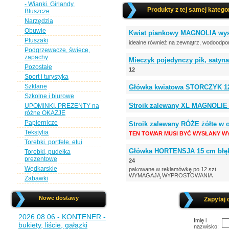
- Wianki, Girlandy,
Produkty z tej samej kategor
Bluszcze
Narzędzia
Obuwie
Kwiat piankowy MAGNOLIA wys.
Pluszaki
idealne również na zewnątrz, wodoodpo
Podgrzewacze, świece,
zapachy
Mieczyk pojedynczy pik, satyna
Pozostałe
12
Sport i turystyka
Szklane
Główka kwiatowa STORCZYK 
Szkolne i biurowe
Stroik zalewany XL MAGNOLIE 
UPOMINKI, PREZENTY na
różne OKAZJE
Papiernicze
Stroik zalewany RÓŻE żółte w 
Tekstylia
TEN TOWAR MUSI BYĆ WYSŁANY WY
Torebki, portfele, etui
Główka HORTENSJA 15 cm błękit
Torebki, pudełka
prezentowe
24
Wędkarskie
pakowane w reklamówkę po 12 szt
WYMAGAJĄ WYPROSTOWANIA
Zabawki
Nowe dostawy
Zapytaj 
2026.08.06 - KONTENER -
Imię i
bukiety, liście, gałązki
nazwisko: