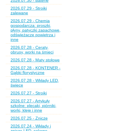
2026.07.30 - Baterie
2026.07.29 - Stroiki
zalewane
2026.07.29 - Chemia
gospodarcza: proszki,
płyny, patyczki zapachowe,
odświeżacze powietrza i
inne
2026.07.28 - Ceraty,
obrusy, worki na śmieci
2026.07.28 - Maty stołowe
2026.07.28 - KONTENER -
Gąbki florystyczne
2026.07.28 - Wkłady LED,
świece
2026.07.27 - Stroiki
2026.07.27 - Artykuły
szkolne: plecaki, piórniki,
worki, kleje i inne
2026.07.25 - Znicze
2026.07.24 - Wkłady i
znicze LED, solarne