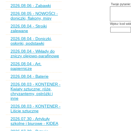
Twoje pytanie:
2026.08.06 - Zabawki
2026.08.05 - NOWOŚCI -
doniczki, flakony, misy
Wpisz kod wid
2026.08.04 - Stroiki
zalewane
2026.08.04 - Doniczki,
osłonki, podstawki
2026.08.04 - Wkłady do
zniczy olejowo-parafinowe
2026.08.04 - Art.
papiernicze
2026.08.04 - Baterie
2026.08.03 - KONTENER -
Kwiaty sztuczne: róże,
chryzantemy, ostróżki i
inne
2026.08.03 - KONTENER -
Liście sztuczne
2026.07.30 - Artykuły
szkolne i biurowe - KIDEA