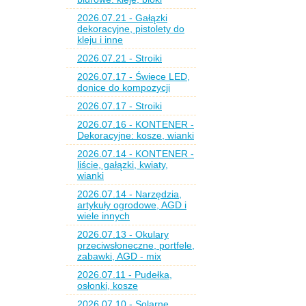
2026.07.21 - Gałązki
dekoracyjne, pistolety do
kleju i inne
2026.07.21 - Stroiki
2026.07.17 - Świece LED,
donice do kompozycji
2026.07.17 - Stroiki
2026.07.16 - KONTENER -
Dekoracyjne: kosze, wianki
2026.07.14 - KONTENER -
liście, gałązki, kwiaty,
wianki
2026.07.14 - Narzędzia,
artykuły ogrodowe, AGD i
wiele innych
2026.07.13 - Okulary
przeciwsłoneczne, portfele,
zabawki, AGD - mix
2026.07.11 - Pudełka,
osłonki, kosze
2026.07.10 - Solarne