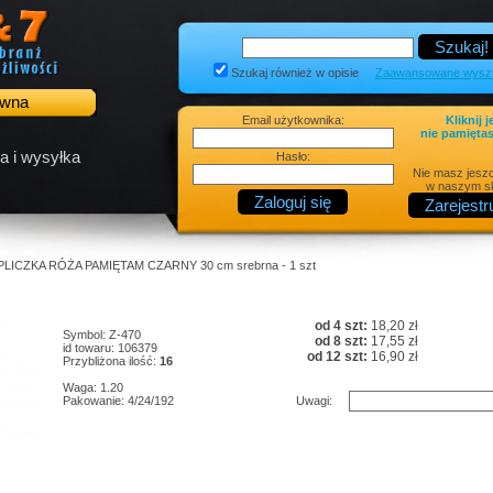
Szukaj również w opisie
Zaawansowane wyszu
ówna
Email użytkownika:
Kliknij j
nie pamiętas
a i wysyłka
Hasło:
Nie masz jesz
w naszym sk
APLICZKA RÓŻA PAMIĘTAM CZARNY 30 cm srebrna - 1 szt
od 4 szt:
18,20 zł
Symbol: Z-470
od 8 szt:
17,55 zł
id towaru: 106379
od 12 szt:
16,90 zł
Przybliżona ilość:
16
Waga: 1.20
Pakowanie: 4/24/192
Uwagi: