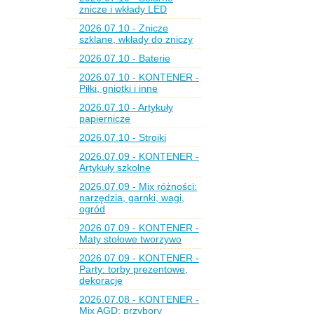
znicze i wkłady LED
2026.07.10 - Znicze
szklane, wkłady do zniczy
2026.07.10 - Baterie
2026.07.10 - KONTENER -
Piłki, gniotki i inne
2026.07.10 - Artykuły
papiernicze
2026.07.10 - Stroiki
2026.07.09 - KONTENER -
Artykuły szkolne
2026.07.09 - Mix różności:
narzędzia, garnki, wagi,
ogród
2026.07.09 - KONTENER -
Maty stołowe tworzywo
2026.07.09 - KONTENER -
Party: torby prezentowe,
dekoracje
2026.07.08 - KONTENER -
Mix AGD: przybory