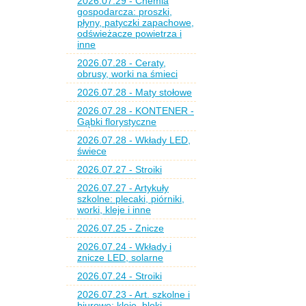
2026.07.29 - Chemia
gospodarcza: proszki,
płyny, patyczki zapachowe,
odświeżacze powietrza i
inne
2026.07.28 - Ceraty,
obrusy, worki na śmieci
2026.07.28 - Maty stołowe
2026.07.28 - KONTENER -
Gąbki florystyczne
2026.07.28 - Wkłady LED,
świece
2026.07.27 - Stroiki
2026.07.27 - Artykuły
szkolne: plecaki, piórniki,
worki, kleje i inne
2026.07.25 - Znicze
2026.07.24 - Wkłady i
znicze LED, solarne
2026.07.24 - Stroiki
2026.07.23 - Art. szkolne i
biurowe: kleje, bloki