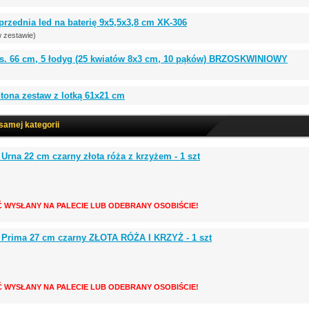
zednia led na baterię 9x5,5x3,8 cm XK-306
w zestawie)
. 66 cm, 5 łodyg (25 kwiatów 8x3 cm, 10 pąków) BRZOSKWINIOWY
tona zestaw z lotką 61x21 cm
 samej kategorii
 Urna 22 cm czarny złota róża z krzyżem - 1 szt
Ć WYSŁANY NA PALECIE LUB ODEBRANY OSOBIŚCIE!
2 Prima 27 cm czarny ZŁOTA RÓŻA I KRZYŻ - 1 szt
Ć WYSŁANY NA PALECIE LUB ODEBRANY OSOBIŚCIE!