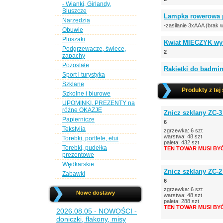
- Wianki, Girlandy,
Bluszcze
Lampka rowerowa pr
Narzędzia
-zasilanie 3xAAA (brak 
Obuwie
Pluszaki
Kwiat MIECZYK wys
Podgrzewacze, świece,
2
zapachy
Pozostałe
Rakietki do badmin
Sport i turystyka
Szklane
Produkty z tej
Szkolne i biurowe
UPOMINKI, PREZENTY na
różne OKAZJE
Znicz szklany ZC-3
Papiernicze
6
Tekstylia
zgrzewka: 6 szt
warstwa: 48 szt
Torebki, portfele, etui
paleta: 432 szt
Torebki, pudełka
TEN TOWAR MUSI BY
prezentowe
Wędkarskie
Znicz szklany ZC-
Zabawki
6
zgrzewka: 6 szt
Nowe dostawy
warstwa: 48 szt
paleta: 288 szt
TEN TOWAR MUSI BY
2026.08.05 - NOWOŚCI -
doniczki, flakony, misy