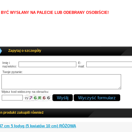
 BYĆ WYSŁANY NA PALECIE LUB ODEBRANY OSOBIŚCIE!
Zapytaj o szczegóły
Imię i
E-
nazwisko:
mail:
Twoje pytanie:
Wpisz kod widoczny na obrazku:
en produkt zakupili również
47 cm 5 łodyg (5 kwiatów 10 cm) RÓŻOWA