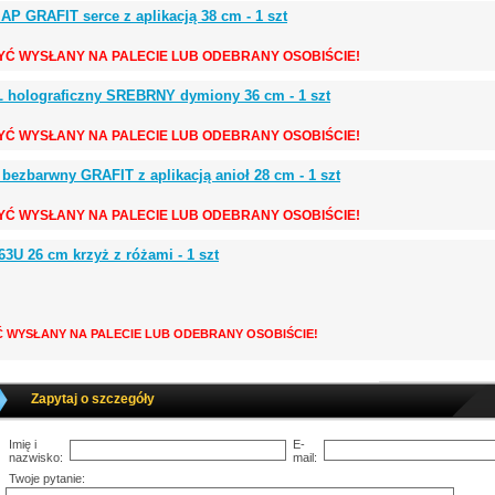
 AP GRAFIT serce z aplikacją 38 cm - 1 szt
YĆ WYSŁANY NA PALECIE LUB ODEBRANY OSOBIŚCIE!
 L holograficzny SREBRNY dymiony 36 cm - 1 szt
YĆ WYSŁANY NA PALECIE LUB ODEBRANY OSOBIŚCIE!
 bezbarwny GRAFIT z aplikacją anioł 28 cm - 1 szt
YĆ WYSŁANY NA PALECIE LUB ODEBRANY OSOBIŚCIE!
63U 26 cm krzyż z różami - 1 szt
Ć WYSŁANY NA PALECIE LUB ODEBRANY OSOBIŚCIE!
Zapytaj o szczegóły
Imię i
E-
nazwisko:
mail:
Twoje pytanie: