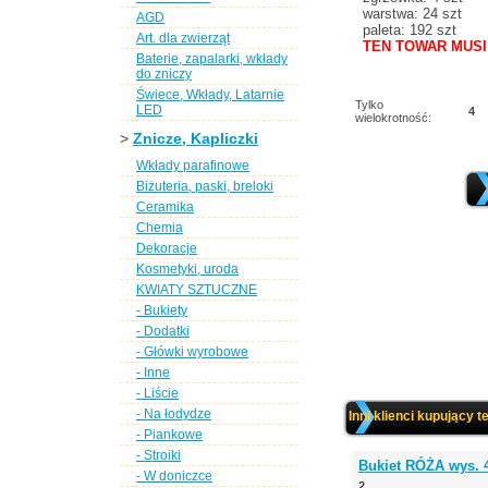
warstwa: 24 szt
AGD
paleta: 192 szt
Art. dla zwierząt
TEN TOWAR MUSI
Baterie, zapalarki, wkłady
do zniczy
Świece, Wkłady, Latarnie
Tylko
LED
4
wielokrotność:
>
Znicze, Kapliczki
Wkłady parafinowe
Biżuteria, paski, breloki
Ceramika
Chemia
Dekoracje
Kosmetyki, uroda
KWIATY SZTUCZNE
- Bukiety
- Dodatki
- Główki wyrobowe
- Inne
- Liście
- Na łodydze
Inni klienci kupujący t
- Piankowe
- Stroiki
Bukiet RÓŻA wys. 
- W doniczce
2