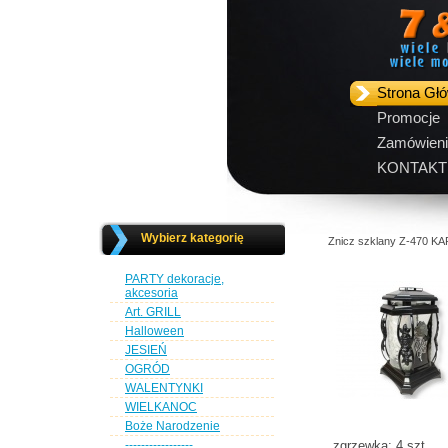
Strona Gł
Promocje
Zamówieni
KONTAKT
Wybierz kategorię
Znicz szklany Z-470 K
PARTY dekoracje,
akcesoria
Art. GRILL
Halloween
JESIEŃ
OGRÓD
WALENTYNKI
WIELKANOC
Boże Narodzenie
-----------------
zgrzewka: 4 szt