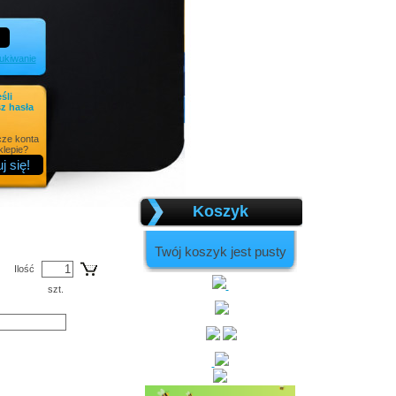
kiwanie
eśli
z hasła
cze konta
lepie?
Koszyk
Twój koszyk jest pusty
Ilość
szt.