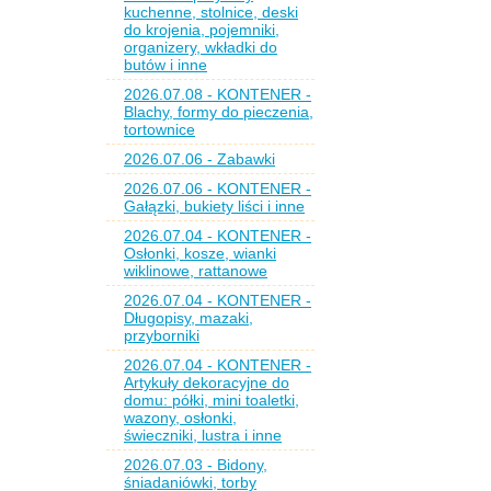
kuchenne, stolnice, deski
do krojenia, pojemniki,
organizery, wkładki do
butów i inne
2026.07.08 - KONTENER -
Blachy, formy do pieczenia,
tortownice
2026.07.06 - Zabawki
2026.07.06 - KONTENER -
Gałązki, bukiety liści i inne
2026.07.04 - KONTENER -
Osłonki, kosze, wianki
wiklinowe, rattanowe
2026.07.04 - KONTENER -
Długopisy, mazaki,
przyborniki
2026.07.04 - KONTENER -
Artykuły dekoracyjne do
domu: półki, mini toaletki,
wazony, osłonki,
świeczniki, lustra i inne
2026.07.03 - Bidony,
śniadaniówki, torby