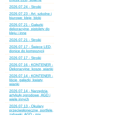
2026.07.24 - Stroiki
2026.07.23 - Art. szkolne i
biurowe: kleje, bloki
2026.07.21 - Gałązki
dekoracyjne, pistolety do
kleju i inne
2026.07.21 - Stroiki
2026.07.17 - Świece LED,
donice do kompozycji
2026.07.17 - Stroiki
2026.07.16 - KONTENER -
Dekoracyjne: kosze, wianki
2026.07.14 - KONTENER -
liście, gałązki, kwiaty,
wianki
2026.07.14 - Narzędzia,
artykuły ogrodowe, AGD i
wiele innych
2026.07.13 - Okulary
przeciwsłoneczne, portfele,
zabawki, AGD - mix