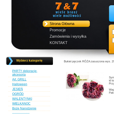
Strona Główna
Promocje
Zamówienia i wysyłka
KONTAKT
Wybierz kategorię
Bukiet pęczek RÓŻA zasuszona wys. 
PARTY dekoracje,
akcesoria
Sym
Art. GRILL
id 
Przy
Halloween
JESIEŃ
Wag
Pak
OGRÓD
WALENTYNKI
WIELKANOC
Boże Narodzenie
-----------------