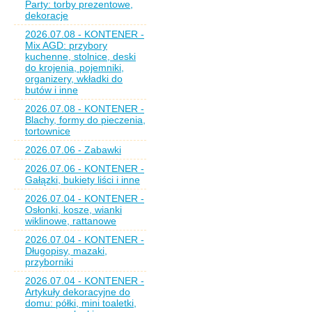
Party: torby prezentowe,
dekoracje
2026.07.08 - KONTENER -
Mix AGD: przybory
kuchenne, stolnice, deski
do krojenia, pojemniki,
organizery, wkładki do
butów i inne
2026.07.08 - KONTENER -
Blachy, formy do pieczenia,
tortownice
2026.07.06 - Zabawki
2026.07.06 - KONTENER -
Gałązki, bukiety liści i inne
2026.07.04 - KONTENER -
Osłonki, kosze, wianki
wiklinowe, rattanowe
2026.07.04 - KONTENER -
Długopisy, mazaki,
przyborniki
2026.07.04 - KONTENER -
Artykuły dekoracyjne do
domu: półki, mini toaletki,