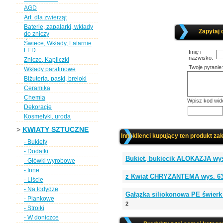
AGD
Art. dla zwierząt
Baterie, zapalarki, wkłady
Zapytaj 
do zniczy
Świece, Wkłady, Latarnie
LED
Imię i
nazwisko:
Znicze, Kapliczki
Twoje pytanie:
Wkłady parafinowe
Biżuteria, paski, breloki
Ceramika
Chemia
Wpisz kod wid
Dekoracje
Kosmetyki, uroda
>
KWIATY SZTUCZNE
Inni klienci kupujący ten produkt zak
- Bukiety
- Dodatki
Bukiet, bukiecik ALOKAZJA wys.
- Główki wyrobowe
- Inne
z Kwiat CHRYZANTEMA wys. 63
- Liście
- Na łodydze
Gałązka siliokonowa PE świerk
- Piankowe
2
- Stroiki
- W doniczce