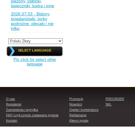
wazony, osłonki,
świeczniki, lustra i inne
2026.07.03 - Bidony,
śniadaniówki, torby
podróżne, plecaki i nie
tylko
SELECT LANGUAGE
Pls click for select other
language
O nas
Promocje
PREORDER
Regulamin
Nowości
SKL
Zamówienia i wysyłka
Opinie i komentarze
FAQ czyli często zadawane pytania
Reklamacje
Kontakt
Klienci pytają