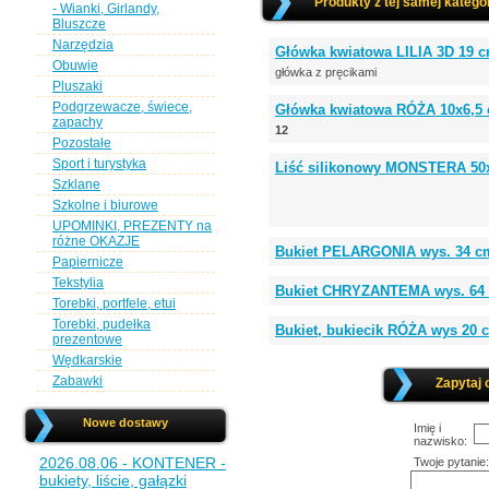
Produkty z tej samej kategor
- Wianki, Girlandy,
Bluszcze
Narzędzia
Główka kwiatowa LILIA 3D 19 
Obuwie
główka z pręcikami
Pluszaki
Podgrzewacze, świece,
Główka kwiatowa RÓŻA 10x6,5
zapachy
12
Pozostałe
Sport i turystyka
Liść silikonowy MONSTERA 50
Szklane
Szkolne i biurowe
UPOMINKI, PREZENTY na
różne OKAZJE
Bukiet PELARGONIA wys. 34 
Papiernicze
Tekstylia
Bukiet CHRYZANTEMA wys. 64 
Torebki, portfele, etui
Torebki, pudełka
Bukiet, bukiecik RÓŻA wys 20 
prezentowe
Wędkarskie
Zabawki
Zapytaj 
Nowe dostawy
Imię i
nazwisko:
2026.08.06 - KONTENER -
Twoje pytanie:
bukiety, liście, gałązki