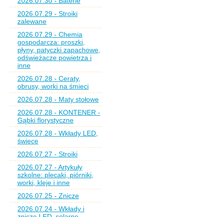
2026.07.30 - Baterie
2026.07.29 - Stroiki
zalewane
2026.07.29 - Chemia
gospodarcza: proszki,
płyny, patyczki zapachowe,
odświeżacze powietrza i
inne
2026.07.28 - Ceraty,
obrusy, worki na śmieci
2026.07.28 - Maty stołowe
2026.07.28 - KONTENER -
Gąbki florystyczne
2026.07.28 - Wkłady LED,
świece
2026.07.27 - Stroiki
2026.07.27 - Artykuły
szkolne: plecaki, piórniki,
worki, kleje i inne
2026.07.25 - Znicze
2026.07.24 - Wkłady i
znicze LED, solarne