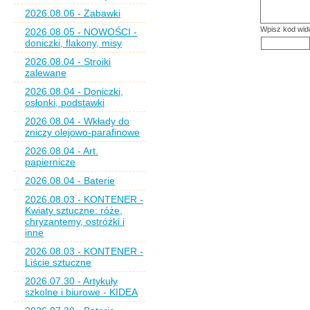
2026.08.06 - Zabawki
Wpisz kod wid
2026.08.05 - NOWOŚCI -
doniczki, flakony, misy
2026.08.04 - Stroiki
zalewane
2026.08.04 - Doniczki,
osłonki, podstawki
2026.08.04 - Wkłady do
zniczy olejowo-parafinowe
2026.08.04 - Art.
papiernicze
2026.08.04 - Baterie
2026.08.03 - KONTENER -
Kwiaty sztuczne: róże,
chryzantemy, ostróżki i
inne
2026.08.03 - KONTENER -
Liście sztuczne
2026.07.30 - Artykuły
szkolne i biurowe - KIDEA