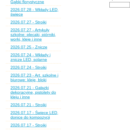
Gąbki florystyczne
2026.07.28 - Wkłady LED,
świece
2026.07.27 - Stroiki
2026.07.27 - Artykuły
szkolne: plecaki, piórniki,
worki, kleje i inne
2026.07.25 - Znicze
2026.07.24 - Wkłady i
znicze LED, solarne
2026.07.24 - Stroiki
2026.07.23 - Art. szkolne i
biurowe: kleje, bloki
2026.07.21 - Gałązki
dekoracyjne, pistolety do
kleju i inne
2026.07.21 - Stroiki
2026.07.17 - Świece LED,
donice do kompozycji
2026.07.17 - Stroiki