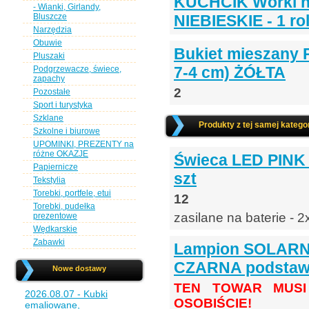
KUCHCIK Worki na
- Wianki, Girlandy,
Bluszcze
NIEBIESKIE - 1 ro
Narzędzia
Obuwie
Bukiet mieszany 
Pluszaki
7-4 cm) ŻÓŁTA
Podgrzewacze, świece,
zapachy
2
Pozostałe
Sport i turystyka
Szklane
Produkty z tej samej kategor
Szkolne i biurowe
UPOMINKI, PREZENTY na
różne OKAZJE
Świeca LED PINK
Papiernicze
szt
Tekstylia
Torebki, portfele, etui
12
Torebki, pudełka
zasilane na baterie - 
prezentowe
Wędkarskie
Zabawki
Lampion SOLARNY
CZARNA podstaw
Nowe dostawy
TEN TOWAR MUSI
2026.08.07 - Kubki
OSOBIŚCIE!
emaliowane,