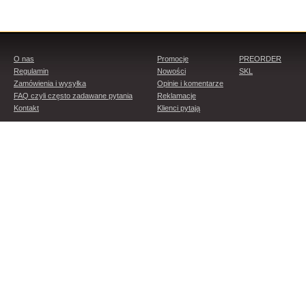
O nas
Promocje
PREORDER
Regulamin
Nowości
SKL
Zamówienia i wysyłka
Opinie i komentarze
FAQ czyli często zadawane pytania
Reklamacje
Kontakt
Klienci pytają