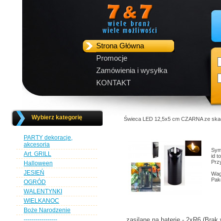
Strona Główna
Promocje
Zamówienia i wysyłka
KONTAKT
Wybierz kategorię
Świeca LED 12,5x5 cm CZARNA ze skac
PARTY dekoracje,
akcesoria
Sym
Art. GRILL
id 
Przy
Halloween
JESIEŃ
Wag
Pak
OGRÓD
WALENTYNKI
WIELKANOC
Boże Narodzenie
-----------------
zasilane na baterie - 2xR6 (Brak