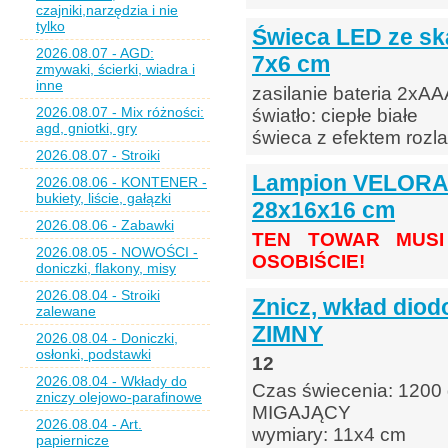
czajniki,narzędzia i nie
tylko
Świeca LED ze s
2026.08.07 - AGD:
7x6 cm
zmywaki, ścierki, wiadra i
inne
zasilanie bateria 2xAA
2026.08.07 - Mix różności:
światło: ciepłe białe
agd, gniotki, gry
świeca z efektem roz
2026.08.07 - Stroiki
Lampion VELORA 
2026.08.06 - KONTENER -
bukiety, liście, gałązki
28x16x16 cm
2026.08.06 - Zabawki
TEN TOWAR MUSI
2026.08.05 - NOWOŚCI -
OSOBIŚCIE!
doniczki, flakony, misy
2026.08.04 - Stroiki
Znicz, wkład diod
zalewane
ZIMNY
2026.08.04 - Doniczki,
osłonki, podstawki
12
2026.08.04 - Wkłady do
Czas świecenia: 1200
zniczy olejowo-parafinowe
MIGAJĄCY
2026.08.04 - Art.
wymiary: 11x4 cm
papiernicze