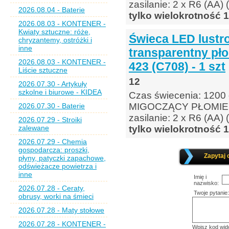
zasilanie: 2 x R6 (AA) 
2026.08.04 - Baterie
tylko wielokrotność 1
2026.08.03 - KONTENER -
Kwiaty sztuczne: róże,
Świeca LED lust
chryzantemy, ostróżki i
inne
transparentny pło
2026.08.03 - KONTENER -
423 (C708) - 1 szt
Liście sztuczne
12
2026.07.30 - Artykuły
szkolne i biurowe - KIDEA
Czas świecenia: 1200
MIGOCZĄCY PŁOMI
2026.07.30 - Baterie
zasilanie: 2 x R6 (AA) 
2026.07.29 - Stroiki
zalewane
tylko wielokrotność 1
2026.07.29 - Chemia
gospodarcza: proszki,
Zapytaj 
płyny, patyczki zapachowe,
odświeżacze powietrza i
inne
Imię i
nazwisko:
2026.07.28 - Ceraty,
Twoje pytanie:
obrusy, worki na śmieci
2026.07.28 - Maty stołowe
2026.07.28 - KONTENER -
Wpisz kod wid