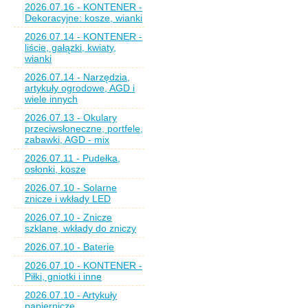
2026.07.16 - KONTENER -
Dekoracyjne: kosze, wianki
2026.07.14 - KONTENER -
liście, gałązki, kwiaty,
wianki
2026.07.14 - Narzędzia,
artykuły ogrodowe, AGD i
wiele innych
2026.07.13 - Okulary
przeciwsłoneczne, portfele,
zabawki, AGD - mix
2026.07.11 - Pudełka,
osłonki, kosze
2026.07.10 - Solarne
znicze i wkłady LED
2026.07.10 - Znicze
szklane, wkłady do zniczy
2026.07.10 - Baterie
2026.07.10 - KONTENER -
Piłki, gniotki i inne
2026.07.10 - Artykuły
papiernicze