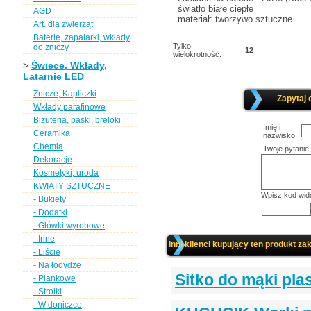
światło białe ciepłe
AGD
materiał: tworzywo sztuczne
Art. dla zwierząt
Baterie, zapalarki, wkłady
Tylko
do zniczy
12
wielokrotność:
>
Świece, Wkłady,
Latarnie LED
Znicze, Kapliczki
Zapytaj 
Wkłady parafinowe
Biżuteria, paski, breloki
Imię i
Ceramika
nazwisko:
Chemia
Twoje pytanie:
Dekoracje
Kosmetyki, uroda
KWIATY SZTUCZNE
Wpisz kod wid
- Bukiety
- Dodatki
- Główki wyrobowe
- Inne
Inni klienci kupujący ten produkt zak
- Liście
- Na łodydze
Sitko do mąki pl
- Piankowe
- Stroiki
- W doniczce