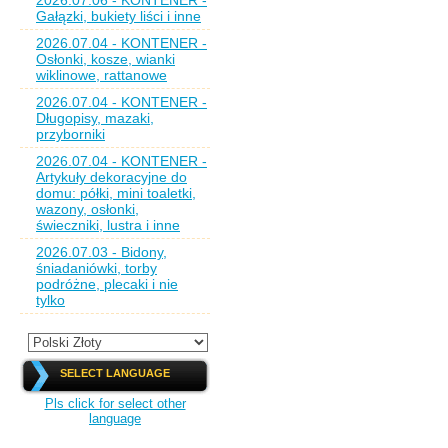
2026.07.06 - KONTENER -
Gałązki, bukiety liści i inne
2026.07.04 - KONTENER -
Osłonki, kosze, wianki
wiklinowe, rattanowe
2026.07.04 - KONTENER -
Długopisy, mazaki,
przyborniki
2026.07.04 - KONTENER -
Artykuły dekoracyjne do
domu: półki, mini toaletki,
wazony, osłonki,
świeczniki, lustra i inne
2026.07.03 - Bidony,
śniadaniówki, torby
podróżne, plecaki i nie
tylko
SELECT LANGUAGE
Pls click for select other
language