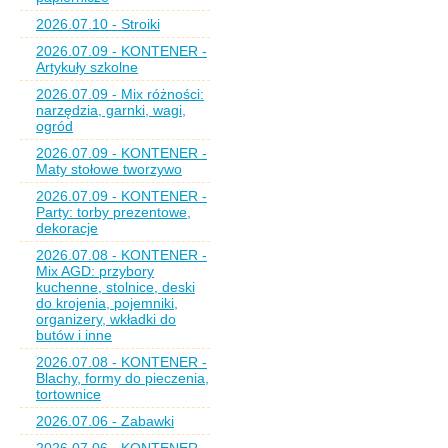
2026.07.10 - Stroiki
2026.07.09 - KONTENER -
Artykuły szkolne
2026.07.09 - Mix różności:
narzędzia, garnki, wagi,
ogród
2026.07.09 - KONTENER -
Maty stołowe tworzywo
2026.07.09 - KONTENER -
Party: torby prezentowe,
dekoracje
2026.07.08 - KONTENER -
Mix AGD: przybory
kuchenne, stolnice, deski
do krojenia, pojemniki,
organizery, wkładki do
butów i inne
2026.07.08 - KONTENER -
Blachy, formy do pieczenia,
tortownice
2026.07.06 - Zabawki